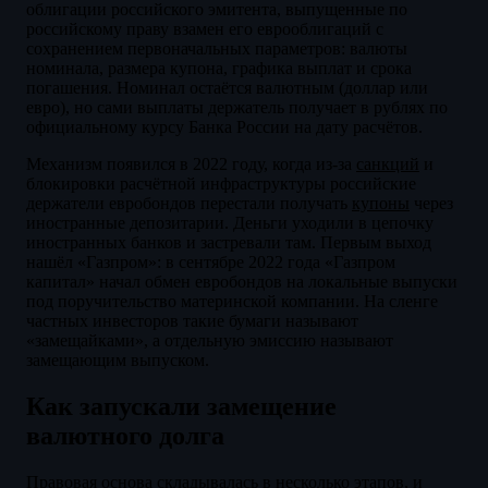
облигации российского эмитента, выпущенные по
российскому праву взамен его еврооблигаций с
сохранением первоначальных параметров: валюты
номинала, размера купона, графика выплат и срока
погашения. Номинал остаётся валютным (доллар или
евро), но сами выплаты держатель получает в рублях по
официальному курсу Банка России на дату расчётов.
Механизм появился в 2022 году, когда из-за
санкций
и
блокировки расчётной инфраструктуры российские
держатели евробондов перестали получать
купоны
через
иностранные депозитарии. Деньги уходили в цепочку
иностранных банков и застревали там. Первым выход
нашёл «Газпром»: в сентябре 2022 года «Газпром
капитал» начал обмен евробондов на локальные выпуски
под поручительство материнской компании. На сленге
частных инвесторов такие бумаги называют
«замещайками», а отдельную эмиссию называют
замещающим выпуском.
Как запускали замещение
валютного долга
Правовая основа складывалась в несколько этапов, и