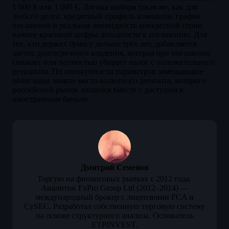
1 000 $ или 1 000 €. Логика выбора такая же, как для
любого долга: кредитный профиль компании, график
погашения и реальная ликвидность конкретной серии
важнее красивой цифры доходности к погашению. Для
тех, кто держит бумагу дольше трёх лет, добавляется
льгота долгосрочного владения, которая при погашении
снижает или полностью убирает налог с положительного
результата. По совокупности параметров замещающие
облигации заняли место валютного депозита, которого
российский рынок лишился вместе с доступом к
иностранным банкам.
Дмитрий Семенов
Торгую на финансовых рынках с 2012 года.
Аналитик FxPro Group Ltd (2012–2014) —
международный брокер с лицензиями FCA и
CySEC. Разработал собственную торговую систему
на основе структурного анализа. Основатель
ETPINVEST.