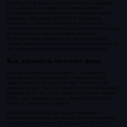
евробонд: срок, доход, купонный календарь,
номинал
.
Если держатель отказывался от обмена, заёмщик
исполнял обязательства деньгами в порядке, который
определял совет директоров ЦБ РФ. Отдельным
компаниям, например «Газпрому» и «Северстали»,
правительственная комиссия разрешала не замещать часть
оставшихся в локальном периметре выпусков.
Дополнительные размещения по уже выпущенным
сериям закон позволял проводить неограниченное число
раз, чтобы постепенно подтянуть весь объём долга.
Как держатель получает доход
Главная особенность инструмента — расщепление
валюты учёта и валюты расчёта. Номинал и купон
зафиксированы в долларах или евро, поэтому доход
привязан к курсу: при ослаблении рубля рублёвая сумма
выплаты растёт. Но на счёт держатель получает именно
рубли, пересчитанные по курсу Банка России на дату
расчётов, а не наличную валюту.
Размер купона и календарь выплат совпадают с
исходным евробондом один в один. Если по валютному
выпуску полагался купон 60 $ дважды в год, то и по