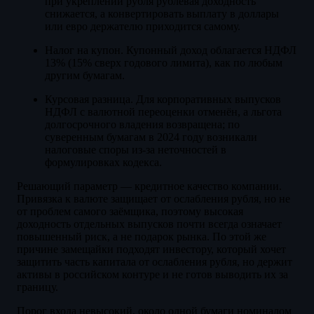
при укреплении рубля рублёвая доходность
снижается, а конвертировать выплату в доллары
или евро держателю приходится самому.
Налог на купон. Купонный доход облагается НДФЛ
13% (15% сверх годового лимита), как по любым
другим бумагам.
Курсовая разница. Для корпоративных выпусков
НДФЛ с валютной переоценки отменён, а льгота
долгосрочного владения возвращена; по
суверенным бумагам в 2024 году возникали
налоговые споры из-за неточностей в
формулировках кодекса.
Решающий параметр — кредитное качество компании.
Привязка к валюте защищает от ослабления рубля, но не
от проблем самого заёмщика, поэтому высокая
доходность отдельных выпусков почти всегда означает
повышенный риск, а не подарок рынка. По этой же
причине замещайки подходят инвестору, который хочет
защитить часть капитала от ослабления рубля, но держит
активы в российском контуре и не готов выводить их за
границу.
Порог входа невысокий, около одной бумаги номиналом