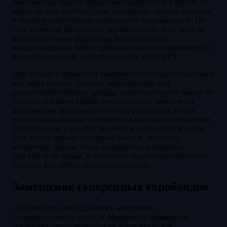
замещающей бумаге придёт эквивалент 60 $ в рублях по
курсу на день расчёта. Срок погашения, частота купонов
и порядок амортизации переносятся без изменений. По
сути инвестор продолжает держать тот же долг того же
заёмщика, только
облигация
, выпущенная по
международному праву, превратилась во внутреннюю по
российскому праву и обслуживается через НРД.
Для текущего держателя замороженного евробонда обмен
выглядит просто. Эмитент через брокера или
депозитарий собирает
оферты
, инвестор подаёт заявку на
участие, и взамен старой бумаги на счёт зачисляется
замещающая облигация с теми же условиями. После
этого платёж больше не теряется в цепочке иностранных
депозитариев, а доходит до счёта в российском контуре.
Тем, кто не держал исходный выпуск, доступен
вторичный рынок: после размещения замещайки
торгуются на бирже, и купить их можно через обычного
брокера, как любую другую облигацию.
Замещение суверенных евробондов
Дольше всего откладывалось замещение
государственного долга. У Минфина в обращении
оставалось около полутора десятков выпусков