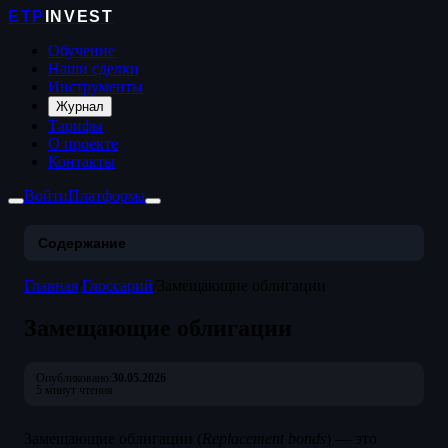
ETP
INVEST
Обучение
Наши сделки
Инструменты
Журнал
Тарифы
О проекте
Контакты
Войти
Платформа
Содержание
Главная
/
Глоссарий
/
Замещающие облигации
Замещающие облигации
Опубликовано:
30.05.2026
5 минут чтения
Замещающие облигации (
Replacement bonds
) — это