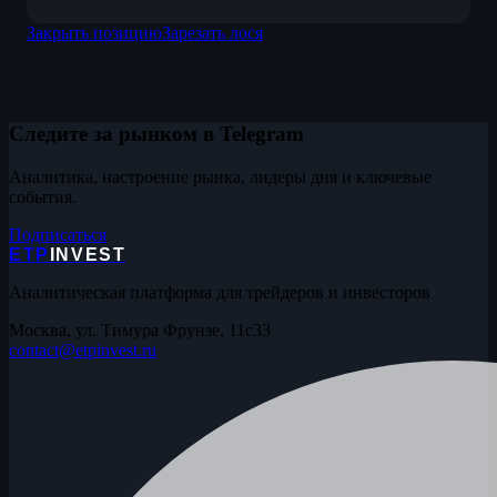
Закрыть позицию
Зарезать лося
Следите за рынком в Telegram
Аналитика, настроение рынка, лидеры дня и ключевые
события.
Подписаться
ETP
INVEST
Аналитическая платформа для трейдеров и инвесторов
Москва, ул. Тимура Фрунзе, 11с33
contact@etpinvest.ru