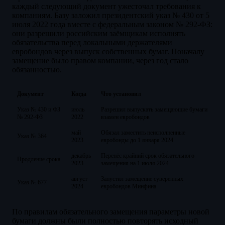
каждый следующий документ ужесточал требования к
компаниям. Базу заложил президентский указ № 430 от 5
июля 2022 года вместе с федеральным законом № 292-ФЗ:
они разрешили российским заёмщикам исполнять
обязательства перед локальными держателями
евробондов через выпуск собственных бумаг. Поначалу
замещение было правом компании, через год стало
обязанностью.
Документ
Когда
Что установил
Указ № 430 и ФЗ
июль
Разрешил выпускать замещающие бумаги
№ 292-ФЗ
2022
взамен евробондов
май
Обязал заместить неисполненные
Указ № 364
2023
евробонды до 1 января 2024
декабрь
Перенёс крайний срок обязательного
Продление срока
2023
замещения на 1 июля 2024
август
Запустил замещение суверенных
Указ № 677
2024
евробондов Минфина
По правилам обязательного замещения параметры новой
бумаги должны были полностью повторять исходный