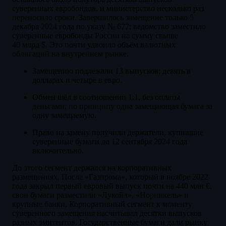
суверенных евробондов, и министерство несколько раз
переносило сроки. Завершилось замещение только 5
декабря 2024 года по указу № 677: ведомство заместило
суверенные евробонды России на сумму свыше
40 млрд $. Это почти удвоило объём валютных
облигаций на внутреннем рынке.
Замещению подлежали 13 выпусков: девять в
долларах и четыре в евро.
Обмен шёл в соотношении 1:1, без оплаты
деньгами, по принципу одна замещающая бумага за
одну замещаемую.
Право на замену получили держатели, купившие
суверенные бумаги до 12 сентября 2024 года
включительно.
До этого сегмент держался на корпоративных
размещениях. После «Газпрома», который в ноябре 2022
года закрыл первый евровый выпуск почти на 440 млн €,
свои бумаги разместили «Лукойл», «Норникель» и
крупные банки. Корпоративный сегмент к моменту
суверенного замещения насчитывал десятки выпусков
разных эмитентов. Государственные бумаги дали рынку