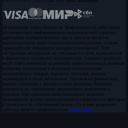
© ETPINVEST, 2021–2026. Все права защищены.
Ограничение ответственности. Информация на сайте носит
исключительно информационно-аналитический характер,
адресована неограниченному кругу лиц и не является
индивидуальной инвестиционной рекомендацией, а также
гарантией или обещанием доходности вложений. При
составлении материалов не учитываются цели, возможности
и финансовое положение пользователей. Администрация не
несёт ответственности за результат инвестиционных решений
и убытки, понесённые в результате использования
аналитических обзоров, торговых сигналов, данных
индикаторов и иных материалов. Торговля на финансовых
рынках сопряжена с риском потери капитала. Прошлые
результаты не гарантируют аналогичных результатов в
будущем. При принятии инвестиционных решений
пользователь должен руководствоваться комплексом факторов
и полагаться на собственный анализ. Со всеми разделами
сайта вы можете ознакомиться на
карте сайта
.