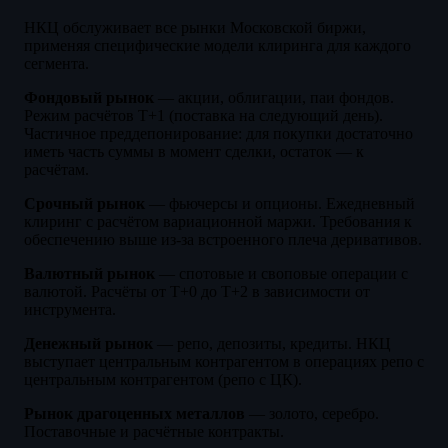
НКЦ обслуживает все рынки Московской биржи,
применяя специфические модели клиринга для каждого
сегмента.
Фондовый рынок
— акции, облигации, паи фондов.
Режим расчётов T+1 (поставка на следующий день).
Частичное преддепонирование: для покупки достаточно
иметь часть суммы в момент сделки, остаток — к
расчётам.
Срочный рынок
— фьючерсы и опционы. Ежедневный
клиринг с расчётом вариационной маржи. Требования к
обеспечению выше из-за встроенного плеча деривативов.
Валютный рынок
— спотовые и своповые операции с
валютой. Расчёты от T+0 до T+2 в зависимости от
инструмента.
Денежный рынок
— репо, депозиты, кредиты. НКЦ
выступает центральным контрагентом в операциях репо с
центральным контрагентом (репо с ЦК).
Рынок драгоценных металлов
— золото, серебро.
Поставочные и расчётные контракты.