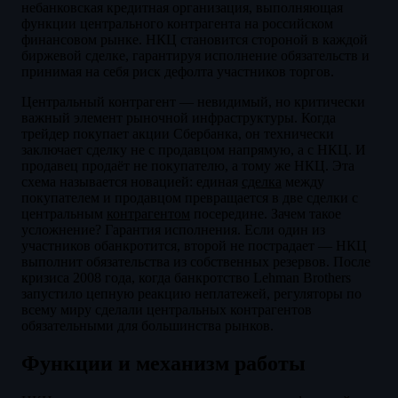
небанковская кредитная организация, выполняющая
функции центрального контрагента на российском
финансовом рынке. НКЦ становится стороной в каждой
биржевой сделке, гарантируя исполнение обязательств и
принимая на себя риск дефолта участников торгов.
Центральный контрагент — невидимый, но критически
важный элемент рыночной инфраструктуры. Когда
трейдер покупает акции Сбербанка, он технически
заключает сделку не с продавцом напрямую, а с НКЦ. И
продавец продаёт не покупателю, а тому же НКЦ. Эта
схема называется новацией: единая
сделка
между
покупателем и продавцом превращается в две сделки с
центральным
контрагентом
посередине. Зачем такое
усложнение? Гарантия исполнения. Если один из
участников обанкротится, второй не пострадает — НКЦ
выполнит обязательства из собственных резервов. После
кризиса 2008 года, когда банкротство Lehman Brothers
запустило цепную реакцию неплатежей, регуляторы по
всему миру сделали центральных контрагентов
обязательными для большинства рынков.
Функции и механизм работы