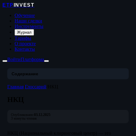
ETP
INVEST
Обучение
Наши сделки
Инструменты
Журнал
Тарифы
О проекте
Контакты
Войти
Платформа
Содержание
Главная
/
Глоссарий
/
НКЦ
НКЦ
Опубликовано:
03.12.2025
3 минуты чтения
НКЦ (Национальный клиринговый центр) — это