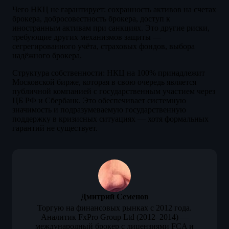
Чего НКЦ не гарантирует: сохранность активов на счетах
брокера, добросовестность брокера, доступ к
иностранным активам при санкциях. Это другие риски,
требующие других механизмов защиты —
сегрегированного учёта, страховых фондов, выбора
надёжного брокера.
Структура собственности: НКЦ на 100% принадлежит
Московской бирже, которая в свою очередь является
публичной компанией с государственным участием через
ЦБ РФ и Сбербанк. Это обеспечивает системную
значимость и подразумеваемую государственную
поддержку в кризисных ситуациях — хотя формальных
гарантий не существует.
Дмитрий Семенов
Торгую на финансовых рынках с 2012 года.
Аналитик FxPro Group Ltd (2012–2014) —
международный брокер с лицензиями FCA и