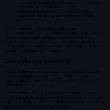
счетах НКЦ оказались заблокированы. Судьба этих
активов остаётся неопределённой.
Усиление изоляции.
Связи с международными
клиринговыми системами (Euroclear, Clearstream)
прерваны.
Для внутреннего рынка НКЦ продолжает
функционировать в полном объёме. Рублёвые расчёты по
акциям, облигациям, деривативам проходят штатно.
Система риск-менеджмента доказала устойчивость в
экстремальных условиях — кризис 2022 года не привёл к
системным дефолтам участников.
Значение для инвестора
Рядовой инвестор не взаимодействует с НКЦ напрямую
— все операции проходят через брокера. Однако
понимание роли центрального контрагента важно для
оценки рисков.
Что гарантирует НКЦ: исполнение биржевых сделок
контрагентом. Если брокер, у которого вы купили акции,
обанкротится до расчётов — вы получите бумаги, потому
что вашим контрагентом был НКЦ.