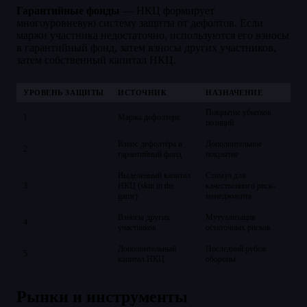
Гарантийные фонды
— НКЦ формирует
многоуровневую систему защиты от дефолтов. Если
маржи участника недостаточно, используются его взносы
в гарантийный фонд, затем взносы других участников,
затем собственный капитал НКЦ.
УРОВЕНЬ ЗАЩИТЫ
ИСТОЧНИК
НАЗНАЧЕНИЕ
Покрытие убытков
1
Маржа дефолтёра
позиций
Взнос дефолтёра в
Дополнительное
2
гарантийный фонд
покрытие
Выделенный капитал
Стимул для
3
НКЦ (skin in the
качественного риск-
game)
менеджмента
Взносы других
Мутуализация
4
участников
остаточных рисков
Дополнительный
Последний рубеж
5
капитал НКЦ
обороны
Рынки и инструменты