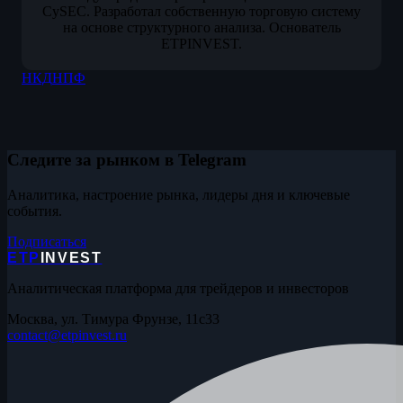
CySEC. Разработал собственную торговую систему
на основе структурного анализа. Основатель
ETPINVEST.
НКД
НПФ
Следите за рынком в Telegram
Аналитика, настроение рынка, лидеры дня и ключевые
события.
Подписаться
ETP
INVEST
Аналитическая платформа для трейдеров и инвесторов
Москва, ул. Тимура Фрунзе, 11с33
contact@etpinvest.ru