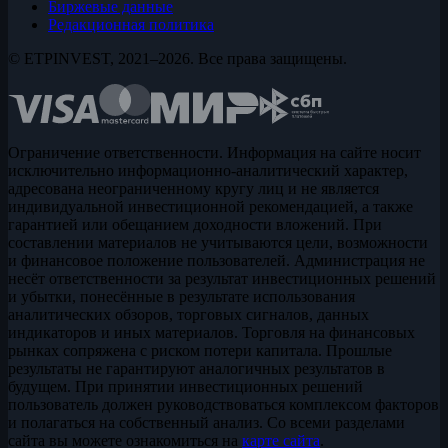
Биржевые данные
Редакционная политика
© ETPINVEST, 2021–2026. Все права защищены.
Ограничение ответственности. Информация на сайте носит
исключительно информационно-аналитический характер,
адресована неограниченному кругу лиц и не является
индивидуальной инвестиционной рекомендацией, а также
гарантией или обещанием доходности вложений. При
составлении материалов не учитываются цели, возможности
и финансовое положение пользователей. Администрация не
несёт ответственности за результат инвестиционных решений
и убытки, понесённые в результате использования
аналитических обзоров, торговых сигналов, данных
индикаторов и иных материалов. Торговля на финансовых
рынках сопряжена с риском потери капитала. Прошлые
результаты не гарантируют аналогичных результатов в
будущем. При принятии инвестиционных решений
пользователь должен руководствоваться комплексом факторов
и полагаться на собственный анализ. Со всеми разделами
сайта вы можете ознакомиться на
карте сайта
.