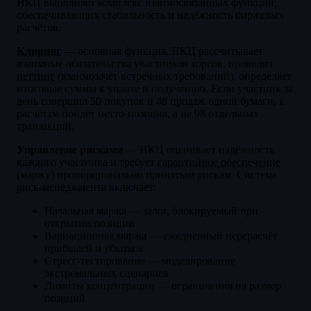
НКЦ выполняет комплекс взаимосвязанных функций,
обеспечивающих стабильность и надёжность биржевых
расчётов.
Клиринг
— основная функция. НКЦ рассчитывает
взаимные обязательства участников торгов, проводит
неттинг
(взаимозачёт встречных требований), определяет
итоговые суммы к уплате и получению. Если участник за
день совершил 50 покупок и 48 продаж одной бумаги, к
расчётам пойдёт нетто-позиция, а не 98 отдельных
транзакций.
Управление рисками
— НКЦ оценивает надёжность
каждого участника и требует
гарантийное обеспечение
(маржу) пропорционально принятым рискам. Система
риск-менеджмента включает:
Начальная маржа — залог, блокируемый при
открытии позиции
Вариационная маржа — ежедневный перерасчёт
прибылей и убытков
Стресс-тестирование — моделирование
экстремальных сценариев
Лимиты концентрации — ограничения на размер
позиций