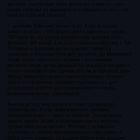
расчётов упал больше чем в десять раз, а вместе с ним
падает нагрузка на ликвидность и вероятность того, что
один из платежей зависнет.
С ценными бумагами логика та же. Если за сессию
инвестор купил 1 000 акций одного эмитента и продал
700 таких же, по итогам клиринга ему поставят нетто-
результат: 300 акций, а не будут гонять по счёту все 1 700.
Денежная и бумажная нетто-позиции считаются
раздельно и исполняются в дату расчётов. На Московской
бирже акции торгуются в режиме с отложенным
расчётом, когда сделка заключается сегодня, а поставка и
оплата проходят позже единым итогом за торговый день.
Между моментом сделки и расчётом неттинг успевает
свести все встречные операции участника, и к дате
исполнения остаётся одна позиция вместо вороха
разнонаправленных обязательств.
Важная деталь: зачитываются только однородные
обязательства. Рубли сворачиваются с рублями,
конкретная бумага с такой же бумагой. Доллар нельзя
зачесть против акции, а облигацию одного выпуска
против облигации другого. Поэтому у активного
участника по итогам дня образуется не одна сумма, а
набор нетто-позиций: по каждой валюте и по каждому