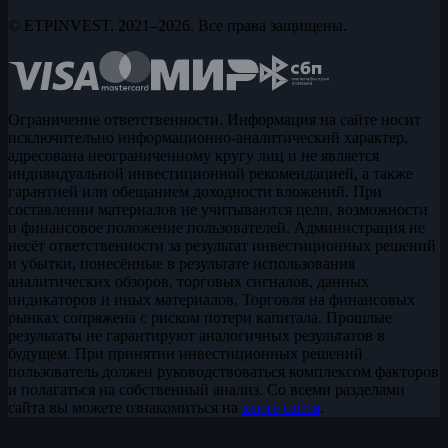
© ETPINVEST, 2021–2026. Все права защищены.
Ограничение ответственности. Информация на сайте носит
исключительно информационно-аналитический характер,
адресована неограниченному кругу лиц и не является
индивидуальной инвестиционной рекомендацией, а также
гарантией или обещанием доходности вложений. При
составлении материалов не учитываются цели, возможности
и финансовое положение пользователей. Администрация не
несёт ответственности за результат инвестиционных решений
и убытки, понесённые в результате использования
аналитических обзоров, торговых сигналов, данных
индикаторов и иных материалов. Торговля на финансовых
рынках сопряжена с риском потери капитала. Прошлые
результаты не гарантируют аналогичных результатов в
будущем. При принятии инвестиционных решений
пользователь должен руководствоваться комплексом факторов
и полагаться на собственный анализ. Со всеми разделами
сайта вы можете ознакомиться на
карте сайта
.