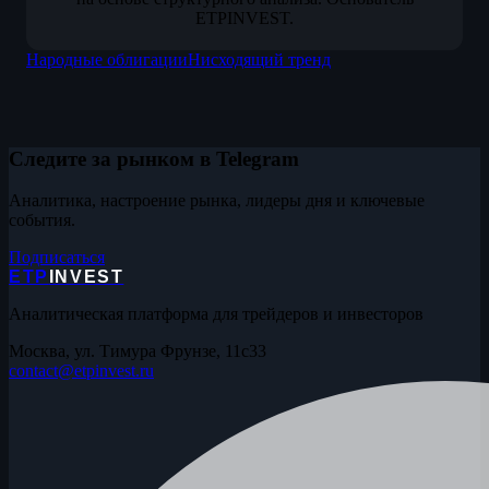
ETPINVEST.
Народные облигации
Нисходящий тренд
Следите за рынком в Telegram
Аналитика, настроение рынка, лидеры дня и ключевые
события.
Подписаться
ETP
INVEST
Аналитическая платформа для трейдеров и инвесторов
Москва, ул. Тимура Фрунзе, 11с33
contact@etpinvest.ru