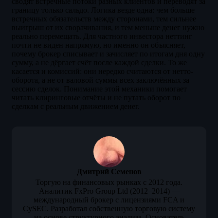
сводят встречные потоки разных клиентов и переводят за
границу только сальдо. Логика везде одна: чем больше
встречных обязательств между сторонами, тем сильнее
выигрыш от их сворачивания, и тем меньше денег нужно
реально перемещать. Для частного инвестора неттинг
почти не виден напрямую, но именно он объясняет,
почему брокер списывает и зачисляет по итогам дня одну
сумму, а не дёргает счёт после каждой сделки. То же
касается и комиссий: они нередко считаются от нетто-
оборота, а не от валовой суммы всех заключённых за
сессию сделок. Понимание этой механики помогает
читать клиринговые отчёты и не путать оборот по
сделкам с реальным движением денег.
Дмитрий Семенов
Торгую на финансовых рынках с 2012 года.
Аналитик FxPro Group Ltd (2012–2014) —
международный брокер с лицензиями FCA и
CySEC. Разработал собственную торговую систему
на основе структурного анализа. Основатель