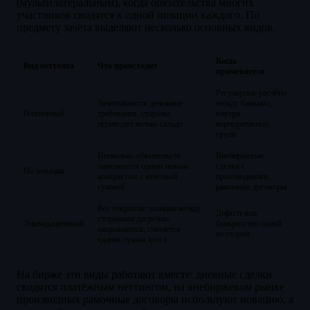
(мультилатеральным), когда обязательства многих
участников сводятся к одной позиции каждого. По
предмету зачёта выделяют несколько основных видов.
Когда
Вид неттинга
Что происходит
применяется
Регулярные расчёты
Зачитываются денежные
между банками,
Платёжный
требования, стороны
внутри
переводят только сальдо
корпоративных
групп
Несколько обязательств
Внебиржевые
заменяются одним новым
сделки с
По новации
контрактом с итоговой
производными,
суммой
рамочные договоры
Все открытые позиции между
Дефолт или
сторонами досрочно
Ликвидационный
банкротство одной
закрываются, считается
из сторон
единая сумма долга
На бирже эти виды работают вместе: дневные сделки
сводятся платёжным неттингом, на внебиржевом рынке
производных рамочные договоры используют новацию, а