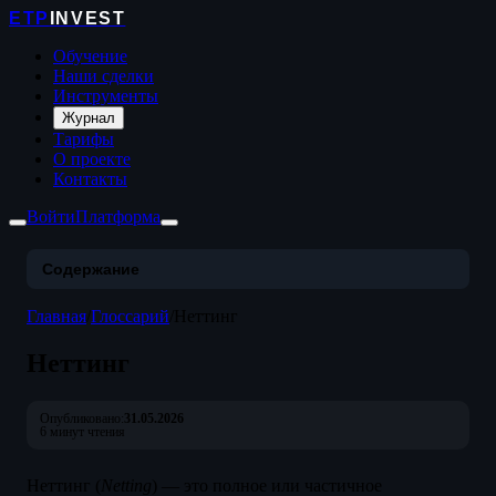
ETP
INVEST
Обучение
Наши сделки
Инструменты
Журнал
Тарифы
О проекте
Контакты
Войти
Платформа
Содержание
Главная
/
Глоссарий
/
Неттинг
Неттинг
Опубликовано:
31.05.2026
6 минут чтения
Неттинг (
Netting
) — это полное или частичное