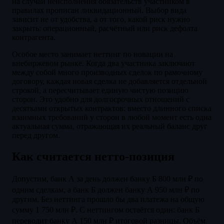
на случай неисполнения обязательств участником в
правилах прописан ликвидационный. Выбор вида
зависит не от удобства, а от того, какой риск нужно
закрыть: операционный, расчётный или риск дефолта
контрагента.
Особое место занимает неттинг по новации на
внебиржевом рынке. Когда два участника заключают
между собой много производных сделок по рамочному
договору, каждая новая сделка не добавляется отдельной
строкой, а пересчитывает единую чистую позицию
сторон. Это удобно для долгосрочных отношений с
десятками открытых контрактов: вместо длинного списка
взаимных требований у сторон в любой момент есть одна
актуальная сумма, отражающая их реальный баланс друг
перед другом.
Как считается нетто-позиция
Допустим, банк А за день должен банку Б 800 млн ₽ по
одним сделкам, а банк Б должен банку А 950 млн ₽ по
другим. Без неттинга прошло бы два платежа на общую
сумму 1 750 млн ₽. С неттингом остаётся один: банк Б
переводит банку А 150 млн ₽ итоговой разницы. Объём