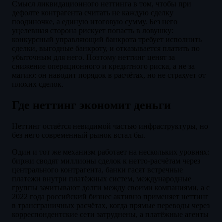
Смысл ликвидационного неттинга в том, чтобы при
дефолте контрагента считать не каждую сделку
поодиночке, а единую итоговую сумму. Без него
уцелевшая сторона рискует попасть в ловушку:
конкурсный управляющий банкрота требует исполнить
сделки, выгодные банкроту, и отказывается платить по
убыточным для него. Поэтому неттинг ценят за
снижение операционного и кредитного риска, а не за
магию: он наводит порядок в расчётах, но не страхует от
плохих сделок.
Где неттинг экономит деньги
Неттинг остаётся невидимой частью инфраструктуры, но
без него современный рынок встал бы.
Один и тот же механизм работает на нескольких уровнях:
биржи сводят миллионы сделок к нетто-расчётам через
центрального контрагента, банки гасят встречные
платежи внутри платёжных систем, международные
группы зачитывают долги между своими компаниями, а с
2022 года российский бизнес активно применяет неттинг
в трансграничных расчётах, когда прямые переводы через
корреспондентские сети затруднены, а платёжные агенты