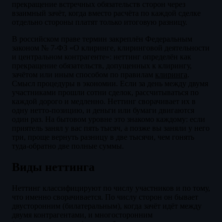
прекращение встречных обязательств сторон через
взаимный зачёт, когда вместо расчёта по каждой сделке
отдельно стороны платят только итоговую разницу.
В российском праве термин закреплён Федеральным
законом № 7-ФЗ «О клиринге, клиринговой деятельности
и центральном контрагенте»: неттинг определён как
прекращение обязательств, допущенных к клирингу,
зачётом или иным способом по правилам
клиринга
.
Смысл процедуры в экономии. Если за день между двумя
участниками прошли сотни сделок, рассчитываться по
каждой дорого и медленно. Неттинг сворачивает их в
одну нетто-позицию, и деньги или бумаги двигаются
один раз. На бытовом уровне это знакомо каждому: если
приятель занял у вас пять тысяч, а позже вы заняли у него
три, проще вернуть разницу в две тысячи, чем гонять
туда-обратно две полные суммы.
Виды неттинга
Неттинг классифицируют по числу участников и по тому,
что именно сворачивается. По числу сторон он бывает
двусторонним (билатеральным), когда зачёт идёт между
двумя контрагентами, и многосторонним