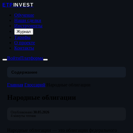
ETP
INVEST
Обучение
Наши сделки
Инструменты
Журнал
Тарифы
О проекте
Контакты
Войти
Платформа
Содержание
Главная
/
Глоссарий
/
Народные облигации
Народные облигации
Опубликовано:
30.05.2026
4 минуты чтения
Народные облигации — это облигации федерального