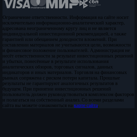
Ограничение ответственности. Информация на сайте носит
исключительно информационно-аналитический характер,
адресована неограниченному кругу лиц и не является
индивидуальной инвестиционной рекомендацией, а также
гарантией или обещанием доходности вложений. При
составлении материалов не учитываются цели, возможности
и финансовое положение пользователей. Администрация не
несёт ответственности за результат инвестиционных решений
и убытки, понесённые в результате использования
аналитических обзоров, торговых сигналов, данных
индикаторов и иных материалов. Торговля на финансовых
рынках сопряжена с риском потери капитала. Прошлые
результаты не гарантируют аналогичных результатов в
будущем. При принятии инвестиционных решений
пользователь должен руководствоваться комплексом факторов
и полагаться на собственный анализ. Со всеми разделами
сайта вы можете ознакомиться на
карте сайта
.