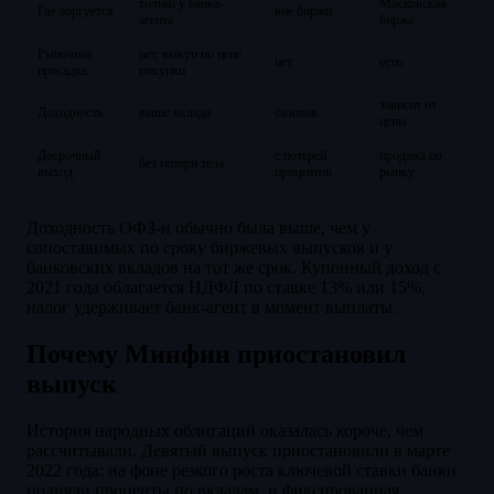
только у банка-
Московская
Где торгуется
вне биржи
агента
биржа
Рыночная
нет, выкуп по цене
нет
есть
просадка
покупки
зависит от
Доходность
выше вклада
базовая
цены
Досрочный
с потерей
продажа по
без потери тела
выход
процентов
рынку
Доходность ОФЗ-н обычно была выше, чем у
сопоставимых по сроку биржевых выпусков и у
банковских вкладов на тот же срок. Купонный доход с
2021 года облагается НДФЛ по ставке 13% или 15%,
налог удерживает банк-агент в момент выплаты.
Почему Минфин приостановил
выпуск
История народных облигаций оказалась короче, чем
рассчитывали. Девятый выпуск приостановили в марте
2022 года: на фоне резкого роста ключевой ставки банки
подняли проценты по вкладам, и фиксированная