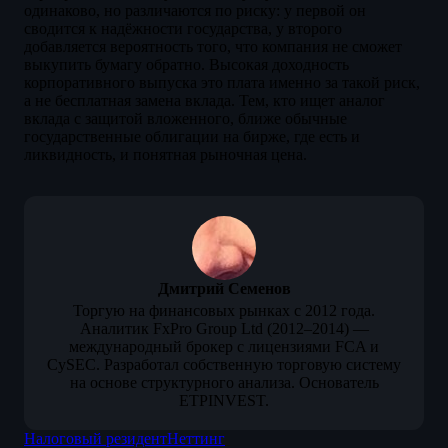
одинаково, но различаются по риску: у первой он
сводится к надёжности государства, у второго
добавляется вероятность того, что компания не сможет
выкупить бумагу обратно. Высокая доходность
корпоративного выпуска это плата именно за такой риск,
а не бесплатная замена вклада. Тем, кто ищет аналог
вклада с защитой вложенного, ближе обычные
государственные облигации на бирже, где есть и
ликвидность, и понятная рыночная цена.
Дмитрий Семенов
Торгую на финансовых рынках с 2012 года.
Аналитик FxPro Group Ltd (2012–2014) —
международный брокер с лицензиями FCA и
CySEC. Разработал собственную торговую систему
на основе структурного анализа. Основатель
ETPINVEST.
Налоговый резидент
Неттинг