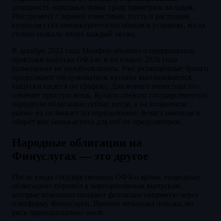
доходность народных бумаг сразу проиграла вкладам.
Инструмент с заранее известным, пусть и растущим
купоном стал неконкурентоспособным в условиях, когда
ставки скакали вверх каждый месяц.
В декабре 2022 года Минфин объявил о прекращении
практики выпуска ОФЗ-н, и на начало 2026 года
размещение не возобновлялось. Уже размещённые бумаги
продолжают обслуживаться: купоны выплачиваются,
выпуски гасятся по графику. Для нового инвестора это
означает простую вещь. Купить свежую государственную
народную облигацию сейчас негде, а на вторичном
рынке их не бывает по определению: бумага именная и
оборот вне банка-агента для неё не предусмотрен.
Народные облигации на
Финуслугах — это другое
После ухода государственных ОФЗ-н ярлык «народные
облигации» перешёл к корпоративным выпускам,
которые компании продают физлицам напрямую через
платформу Финуслуги. Внешне механика похожа, но
риск принципиально иной.