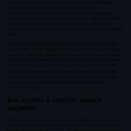
займа для физических лиц (ОФЗ-н), которые Минфин
России выпускает специально для граждан и
распространяет через банки-агенты на упрощённых
условиях. Главное отличие от биржевых ОФЗ в том, что
они не торгуются на бирже: купить такую бумагу и
предъявить её к выкупу можно только в уполномоченном
банке.
Первое размещение прошло 26 апреля 2017 года. Идея
была в том, чтобы привлечь к госдолгу обычных граждан
и заодно повысить финансовую грамотность населения:
купить
ОФЗ
-н можно было без брокерского счёта, прямо
в отделении банка. Номинал одной бумаги составляет
1 000 ₽, на сленге их зовут «народными ОФЗ». Тем же
словом сегодня называют и совсем другой инструмент,
корпоративные выпуски на платформе Финуслуги, и
путать их опасно.
Как купить и вернуть деньги
досрочно
ОФЗ-н продаются и выкупаются по фиксированной цене
через банки-агенты: СберБанк, ВТБ, ПСБ и Почта Банк.
Бумага рассчитана на 3 года, купон выплачивается раз в