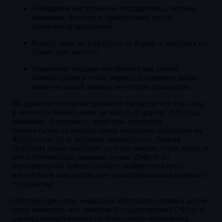
Заёмщиком выступает не государство, а частная
компания, поэтому к процентному риску
добавляется кредитный.
Бумаги тоже не торгуются на бирже, а выкупать их
обязан сам эмитент.
Маркетинг подавал инструмент как аналог
накопительного счёта: вернуть вложенное якобы
можно в любой момент без потери процентов.
На практике обещание держится только до тех пор, пока
у эмитента хватает денег на выкуп. В апреле 2026 года
компания «Евротранс» перестала исполнять
обязательства по выкупу своих народных облигаций на
Финуслугах из-за нехватки ликвидности. Защита
сработала ровно наоборот: исчезла именно тогда, когда от
неё потребовалась реальная польза. Дефолт по
корпоративной бумаге означает разбирательство с
конкретным эмитентом, а не гарантированный возврат от
государства.
Поэтому при слове «народная облигация» первым делом
стоит выяснить, кто заёмщик. Государственная ОФЗ-н и
корпоративный выпуск на Финуслугах называются