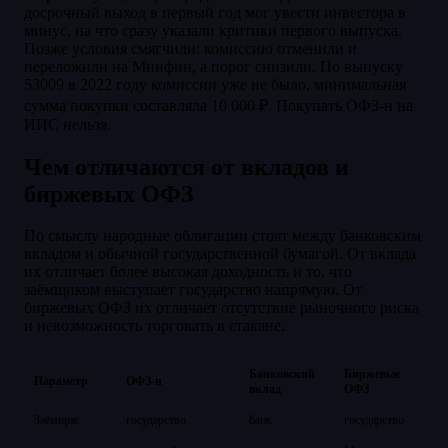
досрочный выход в первый год мог увести инвестора в
минус, на что сразу указали критики первого выпуска.
Позже условия смягчили: комиссию отменили и
переложили на Минфин, а порог снизили. По выпуску
53009 в 2022 году комиссии уже не было, минимальная
сумма покупки составляла 10 000 ₽. Покупать ОФЗ-н на
ИИС нельзя.
Чем отличаются от вкладов и
биржевых ОФЗ
По смыслу народные облигации стоят между банковским
вкладом и обычной государственной бумагой. От вклада
их отличает более высокая доходность и то, что
заёмщиком выступает государство напрямую. От
биржевых ОФЗ их отличает отсутствие рыночного риска
и невозможность торговать в стакане.
Банковский
Биржевые
Параметр
ОФЗ-н
вклад
ОФЗ
Заёмщик
государство
банк
государство