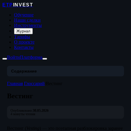
ETP
INVEST
Обучение
Наши сделки
Инструменты
Журнал
Тарифы
О проекте
Контакты
Войти
Платформа
Содержание
Главная
/
Глоссарий
/
Вестинг
Вестинг
Опубликовано:
30.05.2026
4 минуты чтения
Вестинг (
Vesting
) — это поэтапная разблокировка заранее