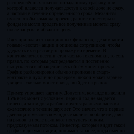
распределённых токенов по заданному графику, при
которой владелец получает доступ к своей доле не сразу,
а частями в течение определённого срока. Механизм
нужен, чтобы команда проекта, ранние инвесторы и
фонды не могли продать все полученные монеты сразу
после запуска и обвалить цену.
Идея пришла из традиционных финансов, где компании
годами «вестят» акции и опционы сотрудников, чтобы
удержать их и растянуть продажу во времени. В
криптовалютах вестинг стал частью
токеномики
, то есть
правил, по которым распределяется и постепенно
выпускается в обращение весь объём монет проекта.
График разблокировки обычно прописан в смарт-
контракте и публично проверяем: любой может заранее
увидеть, сколько монет и когда выйдет на рынок.
Пример упрощает картину. Допустим, команде выделили
15% всех монет с условием: первый год не выдаётся
ничего, а затем доля разблокируется равными частями
ежемесячно в течение двух лет. Это значит, что в первые
двенадцать месяцев командные монеты вообще не давят
на рынок, а после начинают поступать тонким,
предсказуемым потоком. Инвестор, который видит такой
график в документации, понимает заранее, когда именно