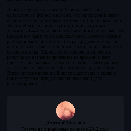
Длинные сроки с начальной блокировкой для
основателей и фондов означают, что они рассчитывают
на долгую игру и не планируют выйти при первом росте.
Короткий вестинг или его отсутствие у крупных
держателей — повод насторожиться: ничто не мешает им
продать всё сразу после запуска торгов. Поэтому график
разблокировки читают вместе с распределением долей:
важно не только когда монеты выходят, но и сколько их у
каждой группы. Хорошо спроектированный вестинг
растягивает давление продавцов во времени и даёт
проекту шанс набрать реальную пользовательскую базу
до того, как на рынок хлынет основное предложение.
Плохо спроектированный превращает первые месяцы
после запуска в череду обвалов на каждой дате
разблокировки.
Дмитрий Семенов
Торгую на финансовых рынках с 2012 года.