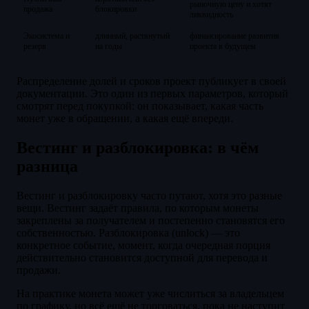
рыночную цену и хотят
продажа
блокировки
ликвидность
Экосистема и
длинный, растянутый
финансирование развития
резерв
на годы
проекта в будущем
Распределение долей и сроков проект публикует в своей
документации. Это один из первых параметров, который
смотрят перед покупкой: он показывает, какая часть
монет уже в обращении, а какая ещё впереди.
Вестинг и разблокировка: в чём
разница
Вестинг и разблокировку часто путают, хотя это разные
вещи. Вестинг задаёт правила, по которым монеты
закреплены за получателем и постепенно становятся его
собственностью. Разблокировка (unlock) — это
конкретное событие, момент, когда очередная порция
действительно становится доступной для перевода и
продажи.
На практике монета может уже числиться за владельцем
по графику, но всё ещё не торговаться, пока не наступит