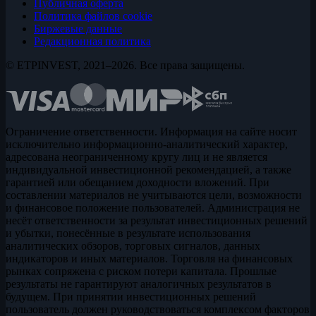
Публичная оферта
Политика файлов cookie
Биржевые данные
Редакционная политика
© ETPINVEST, 2021–2026. Все права защищены.
Ограничение ответственности. Информация на сайте носит
исключительно информационно-аналитический характер,
адресована неограниченному кругу лиц и не является
индивидуальной инвестиционной рекомендацией, а также
гарантией или обещанием доходности вложений. При
составлении материалов не учитываются цели, возможности
и финансовое положение пользователей. Администрация не
несёт ответственности за результат инвестиционных решений
и убытки, понесённые в результате использования
аналитических обзоров, торговых сигналов, данных
индикаторов и иных материалов. Торговля на финансовых
рынках сопряжена с риском потери капитала. Прошлые
результаты не гарантируют аналогичных результатов в
будущем. При принятии инвестиционных решений
пользователь должен руководствоваться комплексом факторов