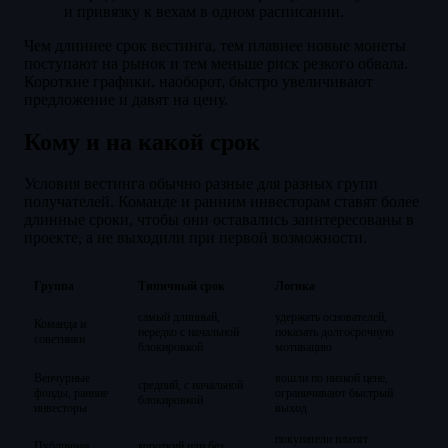
и привязку к вехам в одном расписании.
Чем длиннее срок вестинга, тем плавнее новые монеты
поступают на рынок и тем меньше риск резкого обвала.
Короткие графики, наоборот, быстро увеличивают
предложение и давят на цену.
Кому и на какой срок
Условия вестинга обычно разные для разных групп
получателей. Команде и ранним инвесторам ставят более
длинные сроки, чтобы они оставались заинтересованы в
проекте, а не выходили при первой возможности.
Группа
Типичный срок
Логика
самый длинный,
удержать основателей,
Команда и
нередко с начальной
показать долгосрочную
советники
блокировкой
мотивацию
Венчурные
вошли по низкой цене,
средний, с начальной
фонды, ранние
ограничивают быстрый
блокировкой
инвесторы
выход
покупатели платят
Публичная
короткий или без