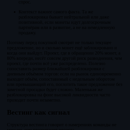
спрос.
Контекст важнее самого факта. Та же
разблокировка бывает нейтральной или даже
позитивной, если монеты идут долгосрочным
партнёрам или в развитие, а не на немедленную
продажу.
Поэтому перед покупкой смотрят не только текущее
предложение, но и сколько монет ещё заблокировано и
когда они выйдут. Проект, где в обращении 20% монет, а
80% впереди, несёт совсем другой риск разводнения, чем
проект, где почти всё уже распределено. Полезно
сопоставить размер ближайшей разблокировки с
дневным объёмом торгов: если на рынок единовременно
выходит объём, сопоставимый с недельным оборотом
или превышающий его, поглотить такое предложение без
заметной просадки будет сложно. Маленькая же
разблокировка на фоне высокой ликвидности часто
проходит почти незаметно.
Вестинг как сигнал
Структура вестинга говорит о намерениях команды не
меньше, чем презентация проекта.