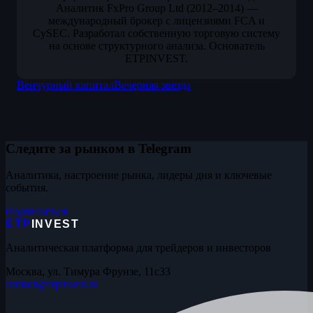
Аналитик FxPro Group Ltd (2012–2014) —
международный брокер с лицензиями FCA и
CySEC. Разработал собственную торговую систему
на основе структурного анализа. Основатель
ETPINVEST.
Венчурный капитал
Вечерняя звезда
Следите за рынком в Telegram
Аналитика, настроение рынка, лидеры дня и ключевые
события.
Подписаться
ETP
INVEST
Аналитическая платформа для трейдеров и инвесторов
Москва, ул. Тимура Фрунзе, 11с33
contact@etpinvest.ru