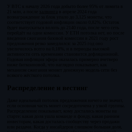
У BTC к началу 2026 года добыто более 95% от лимита в
21 млн, а после
халвинга
в апреле 2024 года
вознаграждение за блок упало до 3,125 монеты, что
соответствует годовой инфляции около 0,82%. Остаток
будет выпускаться вплоть до 2140 года, после чего сеть
перейдёт на одни комиссии. У ETH потолка нет, но после
введения сжигания базовой комиссии в 2021 году рост
предложения резко замедлился: за 2025 год оно
увеличилось всего на 0,18%, и в периоды высокой
активности сеть временами становится дефляционной.
Годовая инфляция эфира оказалась примерно вчетверо
ниже биткоиновой, что наглядно показывает, как
механизм сжигания меняет денежную модель сети без
всякого жёсткого потолка.
Распределение и вестинг
Даже идеальный потолок предложения ничего не значит,
если основная часть монет сосредоточена у узкой группы.
Распределение показывает, кому достались монеты на
старте: какая доля ушла команде и фонду, какая ранним
инвесторам, какая досталась сообществу через продажи
или раздачи. Когда у инсайдеров слишком большая доля,