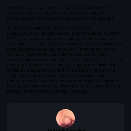
Токеномику нельзя свести к одному показателю. Её
читают целиком: предложение, скорость выпуска,
распределение, полезность и механизмы сокращения.
На практике начинать стоит с двух чисел:
обращающегося предложения и полной оценки проекта
(FDV), то есть стоимости всех монет, включая ещё не
выпущенные. Большой разрыв между ними означает, что
впереди разблокировки, способные разводнить долю
текущих держателей. Дальше смотрят, кто держит
крупные доли и на какой срок они заморожены, и только
потом оценивают технологию и нарратив проекта. Не
случайно эталонами стали BTC с жёстким лимитом и
ETH со сжиганием комиссий: их денежная модель
проста, предсказуема и проверяема в реальном времени, а
не описана красивыми словами в техническом описании,
которое почти никто не читает до конца.
Дмитрий Семенов