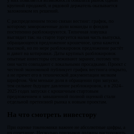
у них появляется возможность обвалить рынок одной
крупной продажей, и рядовой держатель оказывается
заложником их решений.
С распределением тесно связан вестинг: график, по
которому замороженные доли команды и фондов
постепенно разблокируются. Типичная ловушка
выглядит так: на старте торгуется малая часть выпуска,
обращающееся предложение крошечное, цена кажется
высокой, но по мере разблокировок предложение растёт
и давит на котировки. Даты крупных разблокировок
опытные инвесторы отслеживают заранее, потому что
они часто совпадают с локальными просадками. Проект с
честной экономикой публикует график вестинга открыто,
а не прячет его в технической документации мелким
шрифтом. Чем меньше доля в обращении при запуске,
тем сильнее будущее давление разблокировок, и в 2024–
2025 годах запуски с крошечным стартовым
предложением и завышенной полной оценкой стали
отдельной претензией рынка к новым проектам.
На что смотреть инвестору
При оценке токеномики важнее не абсолютные цифры, а
их сочетание. Несколько признаков должны насторожить