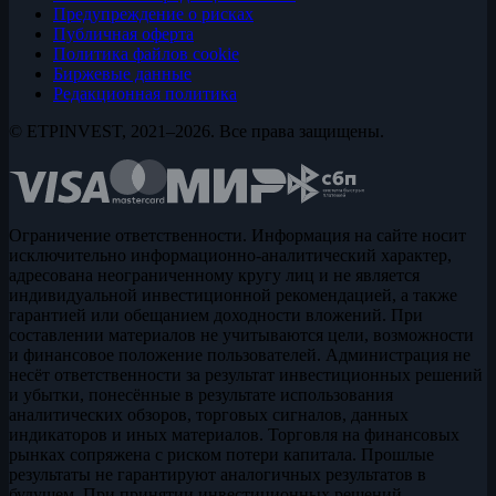
Предупреждение о рисках
Публичная оферта
Политика файлов cookie
Биржевые данные
Редакционная политика
© ETPINVEST, 2021–2026. Все права защищены.
Ограничение ответственности. Информация на сайте носит
исключительно информационно-аналитический характер,
адресована неограниченному кругу лиц и не является
индивидуальной инвестиционной рекомендацией, а также
гарантией или обещанием доходности вложений. При
составлении материалов не учитываются цели, возможности
и финансовое положение пользователей. Администрация не
несёт ответственности за результат инвестиционных решений
и убытки, понесённые в результате использования
аналитических обзоров, торговых сигналов, данных
индикаторов и иных материалов. Торговля на финансовых
рынках сопряжена с риском потери капитала. Прошлые
результаты не гарантируют аналогичных результатов в
будущем. При принятии инвестиционных решений