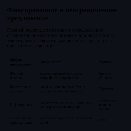
Фиксированное и неограниченное
предложение
Главный водораздел проходит по предложению:
ограничено оно жёстким потолком или нет. От этого
зависит, ведёт себя актив как редкий ресурс или как
инфляционная валюта.
Модель
Как работает
Пример
предложения
Жёсткий
заранее заданный максимум,
Биткоин
потолок
который нельзя превысить
(21 млн)
Без потолка, со
новые монеты выпускаются, но
Эфириум
сжиганием
часть комиссий уничтожается
многие сети
предложение растёт постоянно ради
Инфляционная
первого
вознаграждения валидаторов
уровня
Дефляционная
проект регулярно уничтожает часть
BNB
через сжигание
монет