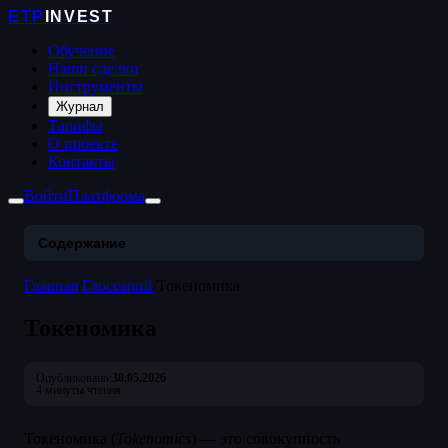
ETP
INVEST
Обучение
Наши сделки
Инструменты
Журнал
Тарифы
О проекте
Контакты
Войти
Платформа
Содержание
Главная
/
Глоссарий
/
Токеномика
Токеномика
Опубликовано:
30.05.2026
4 минуты чтения
Токеномика (
Tokenomics
) — это совокупность