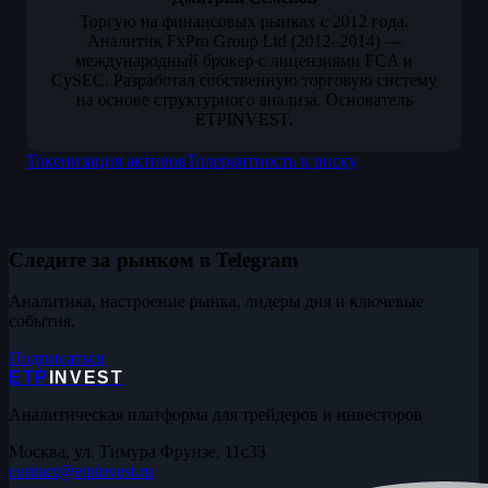
Торгую на финансовых рынках с 2012 года.
Аналитик FxPro Group Ltd (2012–2014) —
международный брокер с лицензиями FCA и
CySEC. Разработал собственную торговую систему
на основе структурного анализа. Основатель
ETPINVEST.
Токенизация активов
Толерантность к риску
Следите за рынком в Telegram
Аналитика, настроение рынка, лидеры дня и ключевые
события.
Подписаться
ETP
INVEST
Аналитическая платформа для трейдеров и инвесторов
Москва, ул. Тимура Фрунзе, 11с33
contact@etpinvest.ru