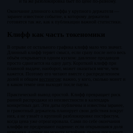
и та же разблокировка бьёт по цене по-разному.
Окончание длинного клиффа у крупного держателя —
заранее известное событие, к которому держатели
готовятся так же, как к публикации важной статистики.
Клифф как часть токеномики
В отрыве от остального графика клифф мало что значит.
Длинный клифф теряет смысл, если сразу после него весь
объём открывается одним куском: давление продавцов
просто сдвигается на одну дату. Короткий клифф при
плавной выдаче, наоборот, может оказаться мягче, чем
кажется. Поэтому его читают вместе с распределением
долей и общим
вестингом
: важно, у кого, сколько монет и
в каком темпе они выходят после паузы.
Практический вывод простой. Клифф превращает риск
ранней распродажи из неизвестности в календарь
конкретных дат. Эти даты публичны и известны заранее,
и грамотный держатель планирует свои действия вокруг
них, а не узнаёт о крупной разблокировке постфактум,
когда цена уже отреагировала. Сами по себе окончания
клиффа не предрешают падение: если открывшаяся доля
невелика, а спрос на монету устойчив, рынок поглощает