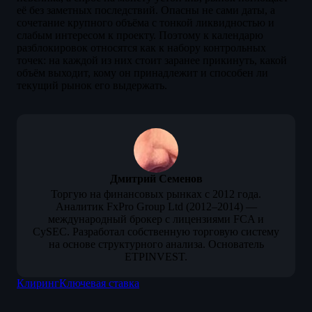
её без заметных последствий. Опасны не сами даты, а
сочетание крупного объёма с тонкой ликвидностью и
слабым интересом к проекту. Поэтому к календарю
разблокировок относятся как к набору контрольных
точек: на каждой из них стоит заранее прикинуть, какой
объём выходит, кому он принадлежит и способен ли
текущий рынок его выдержать.
Дмитрий Семенов
Торгую на финансовых рынках с 2012 года.
Аналитик FxPro Group Ltd (2012–2014) —
международный брокер с лицензиями FCA и
CySEC. Разработал собственную торговую систему
на основе структурного анализа. Основатель
ETPINVEST.
Клиринг
Ключевая ставка