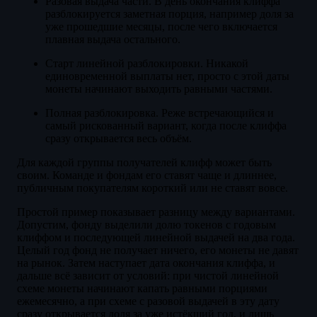
Разовая выдача части. В день окончания клиффа
разблокируется заметная порция, например доля за
уже прошедшие месяцы, после чего включается
плавная выдача остального.
Старт линейной разблокировки. Никакой
единовременной выплаты нет, просто с этой даты
монеты начинают выходить равными частями.
Полная разблокировка. Реже встречающийся и
самый рискованный вариант, когда после клиффа
сразу открывается весь объём.
Для каждой группы получателей клифф может быть
своим. Команде и фондам его ставят чаще и длиннее,
публичным покупателям короткий или не ставят вовсе.
Простой пример показывает разницу между вариантами.
Допустим, фонду выделили долю токенов с годовым
клиффом и последующей линейной выдачей на два года.
Целый год фонд не получает ничего, его монеты не давят
на рынок. Затем наступает дата окончания клиффа, и
дальше всё зависит от условий: при чистой линейной
схеме монеты начинают капать равными порциями
ежемесячно, а при схеме с разовой выдачей в эту дату
сразу открывается доля за уже истёкший год, и лишь