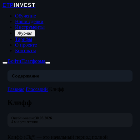
ETP
INVEST
Обучение
Наши сделки
Инструменты
Журнал
Тарифы
О проекте
Контакты
Войти
Платформа
Содержание
Главная
/
Глоссарий
/
Клифф
Клифф
Опубликовано:
30.05.2026
4 минуты чтения
Клифф (
Cliff
) — это начальный период полной