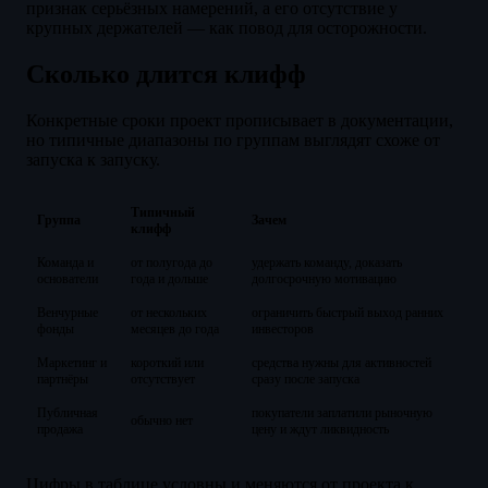
признак серьёзных намерений, а его отсутствие у
крупных держателей — как повод для осторожности.
Сколько длится клифф
Конкретные сроки проект прописывает в документации,
но типичные диапазоны по группам выглядят схоже от
запуска к запуску.
Типичный
Группа
Зачем
клифф
Команда и
от полугода до
удержать команду, доказать
основатели
года и дольше
долгосрочную мотивацию
Венчурные
от нескольких
ограничить быстрый выход ранних
фонды
месяцев до года
инвесторов
Маркетинг и
короткий или
средства нужны для активностей
партнёры
отсутствует
сразу после запуска
Публичная
покупатели заплатили рыночную
обычно нет
продажа
цену и ждут ликвидность
Цифры в таблице условны и меняются от проекта к