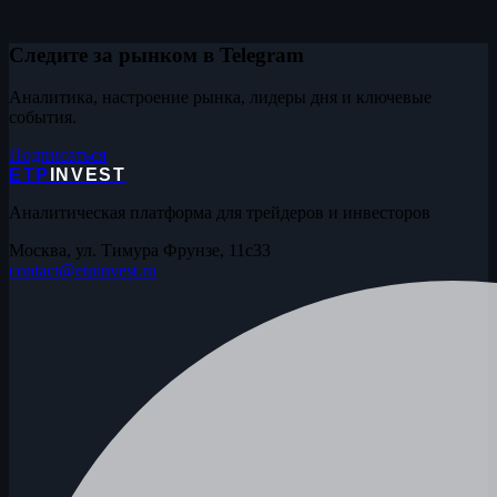
Следите за рынком в Telegram
Аналитика, настроение рынка, лидеры дня и ключевые
события.
Подписаться
ETP
INVEST
Аналитическая платформа для трейдеров и инвесторов
Москва, ул. Тимура Фрунзе, 11с33
contact@etpinvest.ru