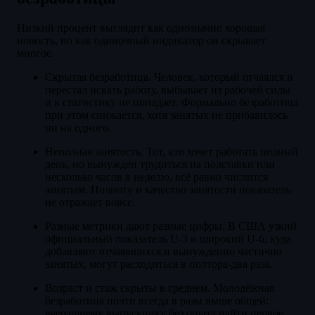
Низкий процент выглядит как однозначно хорошая
новость, но как одиночный индикатор он скрывает
многое.
Скрытая безработица. Человек, который отчаялся и
перестал искать работу, выбывает из рабочей силы
и в статистику не попадает. Формально безработица
при этом снижается, хотя занятых не прибавилось
ни на одного.
Неполная занятость. Тот, кто хочет работать полный
день, но вынужден трудиться на полставки или
несколько часов в неделю, всё равно числится
занятым. Полноту и качество занятости показатель
не отражает вовсе.
Разные метрики дают разные цифры. В США узкий
официальный показатель U-3 и широкий U-6, куда
добавляют отчаявшихся и вынужденно частично
занятых, могут расходиться в полтора-два раза.
Возраст и стаж скрыты в среднем. Молодёжная
безработица почти всегда в разы выше общей:
вчерашнему выпускнику без опыта найти первое