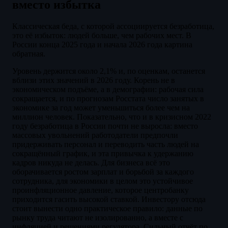
вместо избытка
Классическая беда, с которой ассоциируется безработица,
это её избыток: людей больше, чем рабочих мест. В
России конца 2025 года и начала 2026 года картина
обратная.
Уровень держится около 2,1% и, по оценкам, останется
вблизи этих значений в 2026 году. Корень не в
экономическом подъёме, а в демографии: рабочая сила
сокращается, и по прогнозам Росстата число занятых в
экономике за год может уменьшиться более чем на
миллион человек. Показательно, что и в кризисном 2022
году безработица в России почти не выросла: вместо
массовых увольнений работодатели предпочли
придерживать персонал и переводить часть людей на
сокращённый график, и эта привычка к удержанию
кадров никуда не делась. Для бизнеса всё это
оборачивается ростом зарплат и борьбой за каждого
сотрудника, для экономики в целом это устойчивое
проинфляционное давление, которое центробанку
приходится гасить высокой ставкой. Инвестору отсюда
стоит вынести одно практическое правило: данные по
рынку труда читают не изолированно, а вместе с
инфляцией и решениями регулятора. Сильный отчёт по