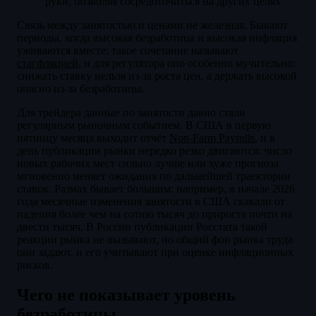
руки, позволяя сосредоточиться на других целях
Связь между занятостью и ценами не железная. Бывают
периоды, когда высокая безработица и высокая инфляция
уживаются вместе; такое сочетание называют
стагфляцией
, и для регулятора оно особенно мучительно:
снижать ставку нельзя из-за роста цен, а держать высокой
опасно из-за безработицы.
Для трейдера данные по занятости давно стали
регулярным рыночным событием. В США в первую
пятницу месяца выходит отчёт
Non-Farm Payrolls
, и в
день публикации рынки нередко резко двигаются: число
новых рабочих мест сильно лучше или хуже прогноза
мгновенно меняет ожидания по дальнейшей траектории
ставок. Размах бывает большим: например, в начале 2026
года месячные изменения занятости в США скакали от
падения более чем на сотню тысяч до прироста почти на
двести тысяч. В России публикации Росстата такой
реакции рынка не вызывают, но общий фон рынка труда
они задают, и его учитывают при оценке инфляционных
рисков.
Чего не показывает уровень
безработицы