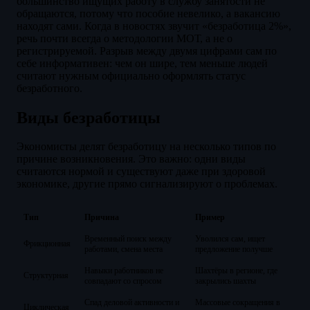
большинство ищущих работу в службу занятости не
обращаются, потому что пособие невелико, а вакансию
находят сами. Когда в новостях звучит «безработица 2%»,
речь почти всегда о методологии МОТ, а не о
регистрируемой. Разрыв между двумя цифрами сам по
себе информативен: чем он шире, тем меньше людей
считают нужным официально оформлять статус
безработного.
Виды безработицы
Экономисты делят безработицу на несколько типов по
причине возникновения. Это важно: одни виды
считаются нормой и существуют даже при здоровой
экономике, другие прямо сигнализируют о проблемах.
Тип
Причина
Пример
Временный поиск между
Уволился сам, ищет
Фрикционная
работами, смена места
предложение получше
Навыки работников не
Шахтёры в регионе, где
Структурная
совпадают со спросом
закрылись шахты
Спад деловой активности и
Массовые сокращения в
Циклическая