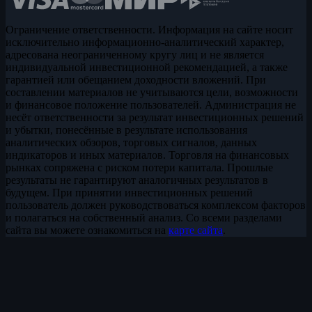
Ограничение ответственности. Информация на сайте носит
исключительно информационно-аналитический характер,
адресована неограниченному кругу лиц и не является
индивидуальной инвестиционной рекомендацией, а также
гарантией или обещанием доходности вложений. При
составлении материалов не учитываются цели, возможности
и финансовое положение пользователей. Администрация не
несёт ответственности за результат инвестиционных решений
и убытки, понесённые в результате использования
аналитических обзоров, торговых сигналов, данных
индикаторов и иных материалов. Торговля на финансовых
рынках сопряжена с риском потери капитала. Прошлые
результаты не гарантируют аналогичных результатов в
будущем. При принятии инвестиционных решений
пользователь должен руководствоваться комплексом факторов
и полагаться на собственный анализ. Со всеми разделами
сайта вы можете ознакомиться на
карте сайта
.