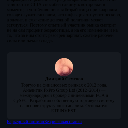
занятости в США способен сдвинуть котировки в
моменте, а устойчиво низкая безработица при кадровом
голоде служит сигналом, что инфляция отпустит нескоро,
а значит, и смягчение денежной политики может
затянуться. Поэтому опытный участник рынка смотрит
не на сам процент безработицы, а на его изменение и на
то, что за ним стоит: разогрев зарплат, сжатие рабочей
силы или начало спада.
Дмитрий Семенов
Торгую на финансовых рынках с 2012 года.
Аналитик FxPro Group Ltd (2012–2014) —
международный брокер с лицензиями FCA и
CySEC. Разработал собственную торговую систему
на основе структурного анализа. Основатель
ETPINVEST.
Барьерный опцион
Безрисковая ставка