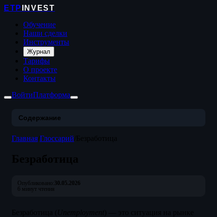
ETP
INVEST
Обучение
Наши сделки
Инструменты
Журнал
Тарифы
О проекте
Контакты
Войти
Платформа
Содержание
Главная
/
Глоссарий
/
Безработица
Безработица
Опубликовано:
30.05.2026
6 минут чтения
Безработица (
Unemployment
) — это ситуация на рынке