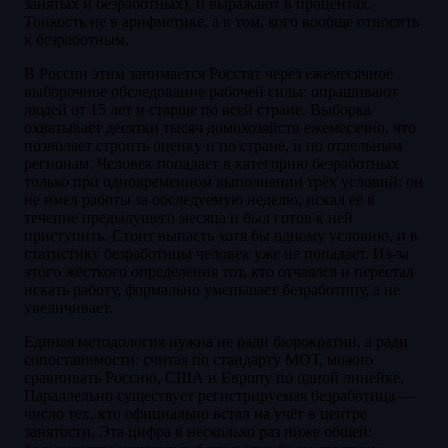
занятых и безработных), и выражают в процентах.
Тонкость не в арифметике, а в том, кого вообще относить
к безработным.
В России этим занимается Росстат через ежемесячное
выборочное обследование рабочей силы: опрашивают
людей от 15 лет и старше по всей стране. Выборка
охватывает десятки тысяч домохозяйств ежемесячно, что
позволяет строить оценку и по стране, и по отдельным
регионам. Человек попадает в категорию безработных
только при одновременном выполнении трёх условий: он
не имел работы за обследуемую неделю, искал её в
течение предыдущего месяца и был готов к ней
приступить. Стоит выпасть хотя бы одному условию, и в
статистику безработицы человек уже не попадает. Из-за
этого жёсткого определения тот, кто отчаялся и перестал
искать работу, формально уменьшает безработицу, а не
увеличивает.
Единая методология нужна не ради бюрократии, а ради
сопоставимости: считая по стандарту МОТ, можно
сравнивать Россию, США и Европу по одной линейке.
Параллельно существует регистрируемая безработица —
число тех, кто официально встал на учёт в центре
занятости. Эта цифра в несколько раз ниже общей: