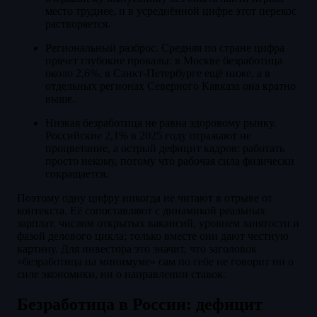
место труднее, и в усреднённой цифре этот перекос
растворяется.
Региональный разброс. Средняя по стране цифра
прячет глубокие провалы: в Москве безработица
около 2,6%, в Санкт-Петербурге ещё ниже, а в
отдельных регионах Северного Кавказа она кратно
выше.
Низкая безработица не равна здоровому рынку.
Российские 2,1% в 2025 году отражают не
процветание, а острый дефицит кадров: работать
просто некому, потому что рабочая сила физически
сокращается.
Поэтому одну цифру никогда не читают в отрыве от
контекста. Её сопоставляют с динамикой реальных
зарплат, числом открытых вакансий, уровнем занятости и
фазой делового цикла; только вместе они дают честную
картину. Для инвестора это значит, что заголовок
«безработица на минимуме» сам по себе не говорит ни о
силе экономики, ни о направлении ставок.
Безработица в России: дефицит