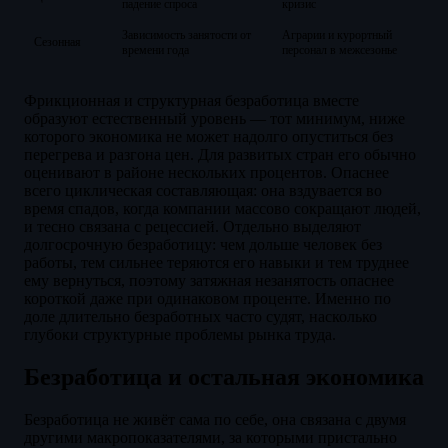
падение спроса
кризис
Зависимость занятости от
Аграрии и курортный
Сезонная
времени года
персонал в межсезонье
Фрикционная и структурная безработица вместе
образуют естественный уровень — тот минимум, ниже
которого экономика не может надолго опуститься без
перегрева и разгона цен. Для развитых стран его обычно
оценивают в районе нескольких процентов. Опаснее
всего циклическая составляющая: она вздувается во
время спадов, когда компании массово сокращают людей,
и тесно связана с рецессией. Отдельно выделяют
долгосрочную безработицу: чем дольше человек без
работы, тем сильнее теряются его навыки и тем труднее
ему вернуться, поэтому затяжная незанятость опаснее
короткой даже при одинаковом проценте. Именно по
доле длительно безработных часто судят, насколько
глубоки структурные проблемы рынка труда.
Безработица и остальная экономика
Безработица не живёт сама по себе, она связана с двумя
другими макропоказателями, за которыми пристально