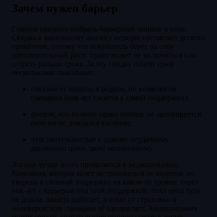
Зачем нужен барьер
Главная причина выбрать барьерный опцион в цене.
Скидка к ванильному аналогу нередко составляет десятки
процентов, потому что покупатель берёт на себя
дополнительный риск: право может не включиться или
сгореть раньше срока. За эту скидку платят сразу
несколькими способами:
отказом от защиты в редком, но возможном
сценарии (нок-аут гасится у самой поддержки);
риском, что нужное право вообще не активируется
(нок-ин не дождался касания);
чувствительностью к одному неудачному
движению цены, даже мгновенному.
Логика лучше всего проявляется в хеджировании.
Компания, которая хочет застраховаться от падения, но
уверена в сильной поддержке на каком-то уровне, берёт
нок-аут с барьером под этой поддержкой: пока цена туда
не дошла, защита работает, а отказ от страховки в
маловероятном сценарии её удешевляет. Авиакомпания
может связать срабатывание опциона сразу с двумя