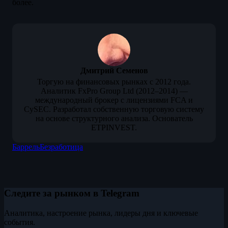
более.
Дмитрий Семенов
Торгую на финансовых рынках с 2012 года.
Аналитик FxPro Group Ltd (2012–2014) —
международный брокер с лицензиями FCA и
CySEC. Разработал собственную торговую систему
на основе структурного анализа. Основатель
ETPINVEST.
Баррель
Безработица
Следите за рынком в Telegram
Аналитика, настроение рынка, лидеры дня и ключевые
события.