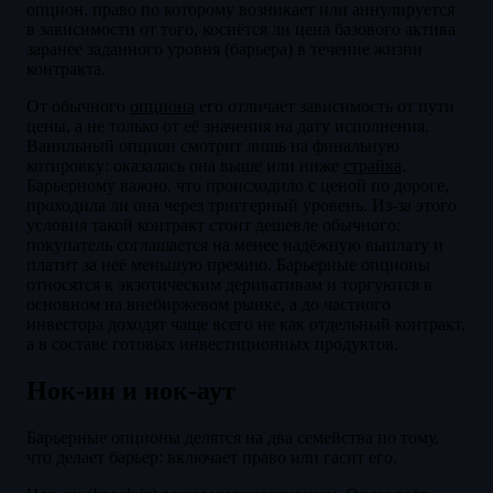
опцион, право по которому возникает или аннулируется
в зависимости от того, коснётся ли цена базового актива
заранее заданного уровня (барьера) в течение жизни
контракта.
От обычного
опциона
его отличает зависимость от пути
цены, а не только от её значения на дату исполнения.
Ванильный опцион смотрит лишь на финальную
котировку: оказалась она выше или ниже
страйка
.
Барьерному важно, что происходило с ценой по дороге,
проходила ли она через триггерный уровень. Из-за этого
условия такой контракт стоит дешевле обычного:
покупатель соглашается на менее надёжную выплату и
платит за неё меньшую премию. Барьерные опционы
относятся к экзотическим деривативам и торгуются в
основном на внебиржевом рынке, а до частного
инвестора доходят чаще всего не как отдельный контракт,
а в составе готовых инвестиционных продуктов.
Нок-ин и нок-аут
Барьерные опционы делятся на два семейства по тому,
что делает барьер: включает право или гасит его.