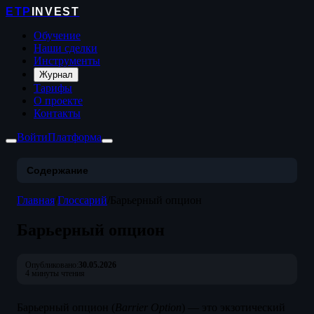
ETP
INVEST
Обучение
Наши сделки
Инструменты
Журнал
Тарифы
О проекте
Контакты
Войти
Платформа
Содержание
Главная
/
Глоссарий
/
Барьерный опцион
Барьерный опцион
Опубликовано:
30.05.2026
4 минуты чтения
Барьерный опцион (
Barrier Option
) — это экзотический