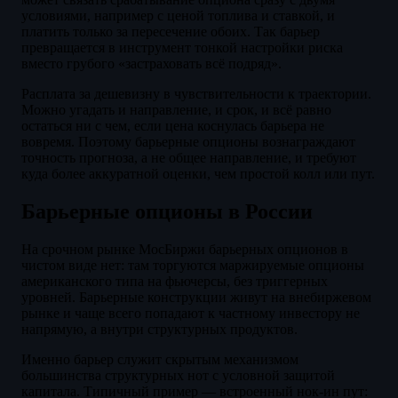
условиями, например с ценой топлива и ставкой, и
платить только за пересечение обоих. Так барьер
превращается в инструмент тонкой настройки риска
вместо грубого «застраховать всё подряд».
Расплата за дешевизну в чувствительности к траектории.
Можно угадать и направление, и срок, и всё равно
остаться ни с чем, если цена коснулась барьера не
вовремя. Поэтому барьерные опционы вознаграждают
точность прогноза, а не общее направление, и требуют
куда более аккуратной оценки, чем простой колл или пут.
Барьерные опционы в России
На срочном рынке МосБиржи барьерных опционов в
чистом виде нет: там торгуются маржируемые опционы
американского типа на фьючерсы, без триггерных
уровней. Барьерные конструкции живут на внебиржевом
рынке и чаще всего попадают к частному инвестору не
напрямую, а внутри структурных продуктов.
Именно барьер служит скрытым механизмом
большинства структурных нот с условной защитой
капитала. Типичный пример — встроенный нок-ин пут: