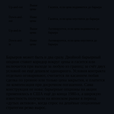
Выше
Up-and-out
Гасится, если цена поднимется до барьера
цены
Down-and-
Ниже
Гасится, если цена опустится до барьера
out
цены
Выше
Активируется, если цена поднимется до
Up-and-in
цены
барьера
Down-and-
Ниже
Активируется, если цена опустится до
in
цены
барьера
Барьеров может быть и два сразу. Двойной барьерный
опцион ставит коридор вокруг цены и гасится или
включается при выходе за любую из границ; за счёт двух
условий он ещё дешевле одинарного. Условия контракта
отдельно оговаривают, считается ли касанием любая
сделка по уровню или только цена закрытия, и платится
ли компенсация при досрочном погашении. Сама
конструкция не нова: барьерные опционы на акции
применялись в США ещё до конца 1980-х, а широкую
известность получили на японском рынке в период
«дутых активов», когда спрос на дешёвые опционные
стратегии резко вырос.