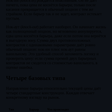
Нок-ин (
knock-in
) рождается неактивным. Он не даёт
ничего, пока цена не коснётся барьера; только после
касания превращается в обычный опцион с тем же
страйком. Если барьер так и не задет, контракт истекает
пустым.
Нок-аут (
knock-out
) работает наоборот. Он начинает жизнь
как полноценный опцион, но мгновенно аннулируется,
едва цена коснётся барьера, даже если потом она вернётся
в выгодную зону. Сумма двух противоположных
контрактов с одинаковыми параметрами даёт ровно
обычный опцион: нок-ин плюс нок-аут равны
ванильному. Это удобный способ запомнить логику и
проверить цену: если сумма премий двух барьерных
контрактов не сходится со стоимостью ванильного, в
оценке ошибка.
Четыре базовых типа
Направление барьера относительно текущей цены даёт
четыре стандартные конструкции. Каждая отвечает
конкретному взгляду на рынок.
Тип
Барьер
Что происходит