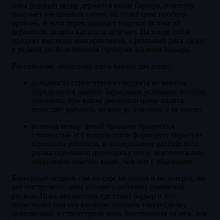
пока
базовый актив
держится выше барьера, инвестор
получает обещанный купон, но стоит цене пробить
уровень, и нота перекладывает падение актива на
держателя, защита капитала исчезает. На входе такой
продукт выглядит консервативно, а реальный риск сидит
в редком, но болезненном сценарии касания барьера.
Российскому инвестору здесь важны две вещи:
доходность структурного продукта во многом
определяется именно барьерным условием, поэтому
понимать, при каком движении цены защита
перестаёт работать, нужно до покупки, а не после;
разница между ценой продажи продукта и
стоимостью его компонентов формирует скрытую
комиссию эмитента, и исследование российского
рынка оценивало переоценку нот с экзотическими
опционами заметно выше, чем нот с обычными.
Барьерный опцион сам по себе не обман и не лотерея, но
это инструмент, цена которого оплачена принятым
риском. Пока неизвестно, где стоит барьер и что
происходит при его касании, оценить такую сделку
невозможно, а структурная нота, построенная на нём, тем