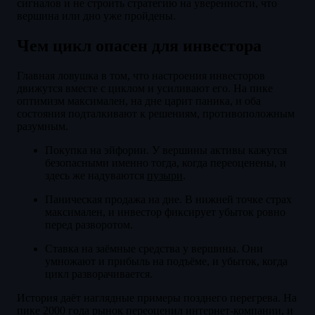
сигналов и не строить стратегию на уверенности, что
вершина или дно уже пройдены.
Чем цикл опасен для инвестора
Главная ловушка в том, что настроения инвесторов
движутся вместе с циклом и усиливают его. На пике
оптимизм максимален, на дне царит паника, и оба
состояния подталкивают к решениям, противоположным
разумным.
Покупка на эйфории. У вершины активы кажутся
безопасными именно тогда, когда переоценены, и
здесь же надуваются
пузыри
.
Паническая продажа на дне. В нижней точке страх
максимален, и инвестор фиксирует убыток ровно
перед разворотом.
Ставка на заёмные средства у вершины. Они
умножают и прибыль на подъёме, и убыток, когда
цикл разворачивается.
История даёт наглядные примеры позднего перегрева. На
пике 2000 года рынок переоценил интернет-компании, и