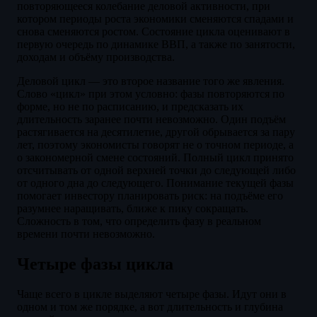
повторяющееся колебание деловой активности, при
котором периоды роста экономики сменяются спадами и
снова сменяются ростом. Состояние цикла оценивают в
первую очередь по динамике ВВП, а также по занятости,
доходам и объёму производства.
Деловой цикл — это второе название того же явления.
Слово «цикл» при этом условно: фазы повторяются по
форме, но не по расписанию, и предсказать их
длительность заранее почти невозможно. Один подъём
растягивается на десятилетие, другой обрывается за пару
лет, поэтому экономисты говорят не о точном периоде, а
о закономерной смене состояний. Полный цикл принято
отсчитывать от одной верхней точки до следующей либо
от одного дна до следующего. Понимание текущей фазы
помогает инвестору планировать риск: на подъёме его
разумнее наращивать, ближе к пику сокращать.
Сложность в том, что определить фазу в реальном
времени почти невозможно.
Четыре фазы цикла
Чаще всего в цикле выделяют четыре фазы. Идут они в
одном и том же порядке, а вот длительность и глубина