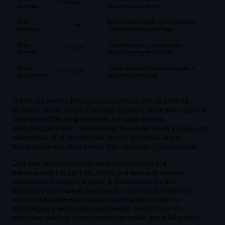
3–4 года
Китчина
загрузки мощностей
Цикл
Волны инвестиций в оборудование,
7–11 лет
Жюгляра
классический деловой цикл
Цикл
Строительство и демография,
15–25 лет
Кузнеца
инфраструктурные волны
Волна
Смена технологических укладов и
45–60 лет
Кондратьева
крупных инноваций
Длинные волны Кондратьева связывают со сменой
базовых технологий: паровая машина, железные дороги,
электричество, нефтехимия, а в наше время
информационные технологии. Каждый такой уклад даёт
экономике долгий импульс роста, который затем
исчерпывается, и на смену ему приходит следующий.
Эти циклы существуют не по отдельности, а
накладываются друг на друга, и в каждый момент
экономика находится сразу в нескольких из них.
Короткие колебания заметны на горизонте обычного
инвестора, длинные волны различимы только на
дистанции в несколько поколений. Инвестору на
практике важнее всего среднесрочный цикл Жюгляра: