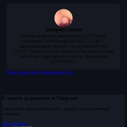
Дмитрий Семенов
Торгую на финансовых рынках с 2012 года.
Аналитик FxPro Group Ltd (2012–2014) —
международный брокер с лицензиями FCA и
CySEC. Разработал собственную торговую систему
на основе структурного анализа. Основатель
ETPINVEST.
Шорт-сквиз
Экс-дивидендная дата
Следите за рынком в Telegram
Аналитика, настроение рынка, лидеры дня и ключевые
события.
Подписаться