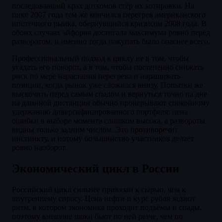
последовавший крах доткомов стёр их котировки. На
пике 2007 года тем же кончился перегрев американского
ипотечного рынка, обернувшийся кризисом 2008 года. В
обоих случаях эйфория достигала максимума ровно перед
разворотом, и именно тогда покупать было опаснее всего.
Профессиональный подход к циклу не в том, чтобы
угадать его поворот, а в том, чтобы постепенно снижать
риск по мере нарастания перегрева и наращивать
позиции, когда рынок уже сложился внизу. Попытки же
выскочить перед самым спадом и вернуться точно на дне
на длинной дистанции обычно проигрывают спокойному
удержанию диверсифицированного портфеля: цена
ошибки в выборе момента слишком высока, а развороты
видны только задним числом. Это противоречит
инстинкту, и потому большинство участников делает
ровно наоборот.
Экономический цикл в России
Российский цикл сильнее привязан к сырью, чем к
внутреннему спросу. Цена нефти и курс рубля задают
ритм, в котором экономика проходит подъёмы и спады,
поэтому внешние шоки бьют по ней резче, чем по