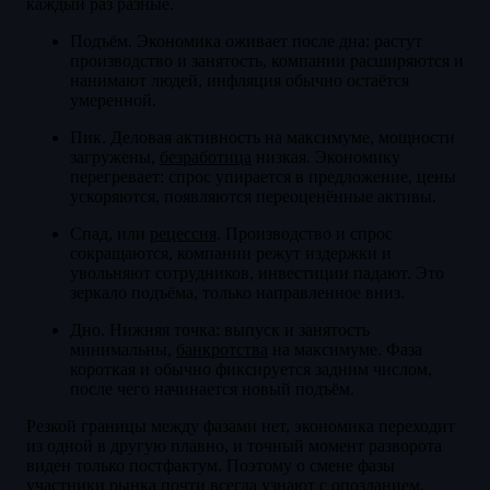
каждый раз разные.
Подъём. Экономика оживает после дна: растут
производство и занятость, компании расширяются и
нанимают людей, инфляция обычно остаётся
умеренной.
Пик. Деловая активность на максимуме, мощности
загружены,
безработица
низкая. Экономику
перегревает: спрос упирается в предложение, цены
ускоряются, появляются переоценённые активы.
Спад, или
рецессия
. Производство и спрос
сокращаются, компании режут издержки и
увольняют сотрудников, инвестиции падают. Это
зеркало подъёма, только направленное вниз.
Дно. Нижняя точка: выпуск и занятость
минимальны,
банкротства
на максимуме. Фаза
короткая и обычно фиксируется задним числом,
после чего начинается новый подъём.
Резкой границы между фазами нет, экономика переходит
из одной в другую плавно, и точный момент разворота
виден только постфактум. Поэтому о смене фазы
участники рынка почти всегда узнают с опозданием,