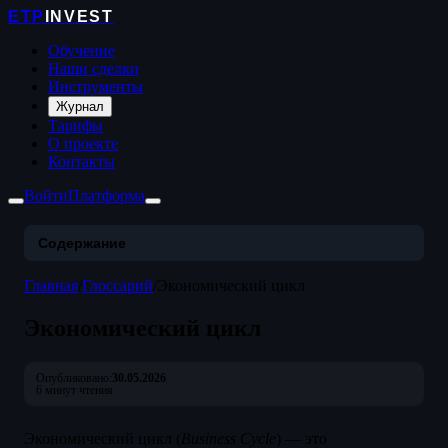
ETP
INVEST
Обучение
Наши сделки
Инструменты
Журнал
Тарифы
О проекте
Контакты
Войти
Платформа
Содержание
Главная
/
Глоссарий
/
Экономический цикл
Экономический цикл
Опубликовано:
30.05.2026
6 минут чтения
Экономический цикл (
Business Cycle
) — это