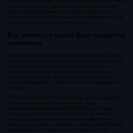
его длина сопоставима с типичным горизонтом портфеля
и сменой рыночных режимов. Например, кризис 2008
года и валютный кризис 2014–2015 годов в России
укладываются в одну жюгляровскую периодичность как
два спада внутри среднесрочного цикла.
Как понять, в какой фазе находится
экономика
Определить текущую фазу в реальном времени трудно:
ключевая статистика выходит с задержкой и потом не раз
пересматривается. Самое известное правило для
распознавания спада звучит так: два квартала подряд с
падением экономики. Это удобный ориентир, но не
строгое определение, и реальность в него укладывается
не всегда.
В США поворотные точки цикла официально датирует
специальный комитет Национального бюро
экономических исследований (NBER). Он не сводит
оценку к одному показателю, а смотрит на занятость,
доходы, продажи и промышленное производство в
совокупности, плюс на глубину и охват падения. Подход
принципиально ретроспективный: о начале спада