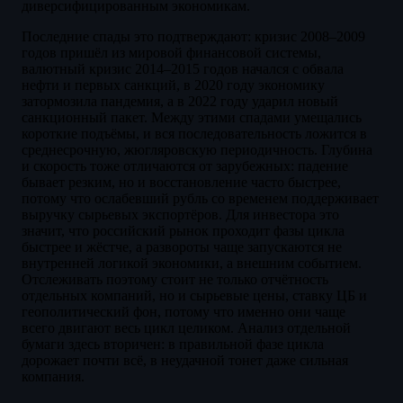
диверсифицированным экономикам.
Последние спады это подтверждают: кризис 2008–2009
годов пришёл из мировой финансовой системы,
валютный кризис 2014–2015 годов начался с обвала
нефти и первых санкций, в 2020 году экономику
затормозила пандемия, а в 2022 году ударил новый
санкционный пакет. Между этими спадами умещались
короткие подъёмы, и вся последовательность ложится в
среднесрочную, жюгляровскую периодичность. Глубина
и скорость тоже отличаются от зарубежных: падение
бывает резким, но и восстановление часто быстрее,
потому что ослабевший рубль со временем поддерживает
выручку сырьевых экспортёров. Для инвестора это
значит, что российский рынок проходит фазы цикла
быстрее и жёстче, а развороты чаще запускаются не
внутренней логикой экономики, а внешним событием.
Отслеживать поэтому стоит не только отчётность
отдельных компаний, но и сырьевые цены, ставку ЦБ и
геополитический фон, потому что именно они чаще
всего двигают весь цикл целиком. Анализ отдельной
бумаги здесь вторичен: в правильной фазе цикла
дорожает почти всё, в неудачной тонет даже сильная
компания.