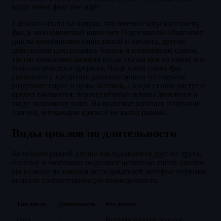
когда новая фаза уже идёт.
Единого ответа на вопрос, что именно запускает смену
фаз, в экономической науке нет. Одни школы объясняют
циклы колебаниями инвестиций и кредита, другие
действиями центральных банков и изменением ставок,
третьи внешними шоками вроде скачка цен на сырьё или
технологического прорыва. Чаще всего смену фаз
связывают с кредитом: дешёвые деньги на подъёме
раздувают спрос и цены активов, а когда ставки растут и
кредит сжимается, переоценённые активы дешевеют и
тянут экономику вниз. На практике работает сочетание
причин, и в каждом кризисе их вклад разный.
Виды циклов по длительности
Колебания разной длины накладываются друг на друга,
поэтому в экономике выделяют несколько типов циклов.
Их назвали по именам исследователей, которые первыми
описали соответствующую периодичность.
Тип цикла
Длительность
Что движет
Цикл
Колебания товарных запасов и