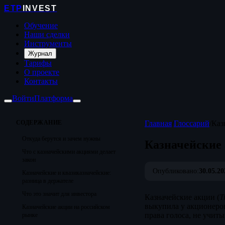
ETP
INVEST
Обучение
Наши сделки
Инструменты
Журнал
Тарифы
О проекте
Контакты
Войти
Платформа
СОДЕРЖАНИЕ
Главная
/
Глоссарий
/
Каз
Откуда берутся и зачем нужны
Казначейские
Что с казначейскими акциями делает
закон
Опубликовано:
30.05.20
Казначейские и квазиказначейские:
разница в держателе
Что это значит для инвестора
Казначейские акции (
T
выкупила у акционеров
Казначейские акции на российском
права голоса, не учит
рынке