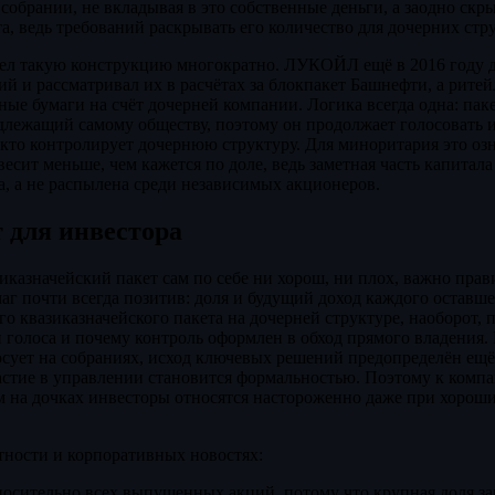
 собрании, не вкладывая в это собственные деньги, а заодно скр
а, ведь требований раскрывать его количество для дочерних стру
ел такую конструкцию многократно. ЛУКОЙЛ ещё в 2016 году 
ий и рассматривал их в расчётах за блокпакет Башнефти, а рите
ые бумаги на счёт дочерней компании. Логика всегда одна: пакет
лежащий самому обществу, поэтому он продолжает голосовать 
 кто контролирует дочернюю структуру. Для миноритария это оз
весит меньше, чем кажется по доле, ведь заметная часть капитал
, а не распылена среди независимых акционеров.
т для инвестора
иказначейский пакет сам по себе ни хорош, ни плох, важно прав
аг почти всегда позитив: доля и будущий доход каждого оставше
 квазиказначейского пакета на дочерней структуре, наоборот, п
и голоса и почему контроль оформлен в обход прямого владения. 
осует на собраниях, исход ключевых решений предопределён ещё
астие в управлении становится формальностью. Поэтому к комп
 на дочках инвесторы относятся настороженно даже при хорош
ётности и корпоративных новостях:
носительно всех выпущенных акций, потому что крупная доля за