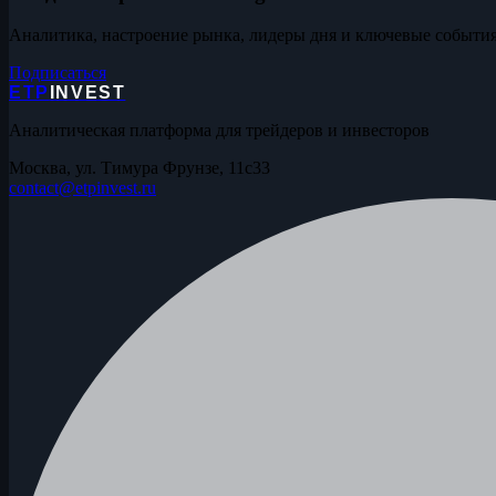
Аналитика, настроение рынка, лидеры дня и ключевые события
Подписаться
ETP
INVEST
Аналитическая платформа для трейдеров и инвесторов
Москва, ул. Тимура Фрунзе, 11с33
contact@etpinvest.ru