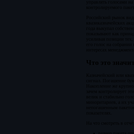
управлять голосами на
контролируемого пакет
Российский рынок вид
квазиказначейских акц
года выкупал собственн
показывают как принад
усиливая позиции тех,
его голос на собрании 
интересах менеджмента
Что это значи
Казначейский или кваз
сигнал. Погашение бум
Накопление же крупного
зачем контролирует эт
велик и стабильно гол
миноритариев, а их уч
непогашенным пакетом
показателях.
На что смотреть в отч
размер пакета от