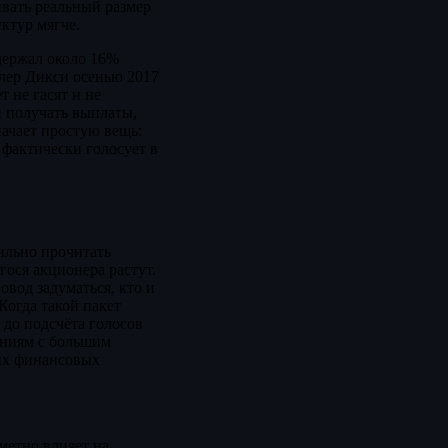
ывать реальный размер
ктур мягче.
держал около 16%
йлер Дикси осенью 2017
 не гасят и не
и получать выплаты,
начает простую вещь:
а фактически голосует в
ильно прочитать
гося акционера растут.
овод задуматься, кто и
Когда такой пакет
 до подсчёта голосов
аниям с большим
их финансовых
метно влияет на