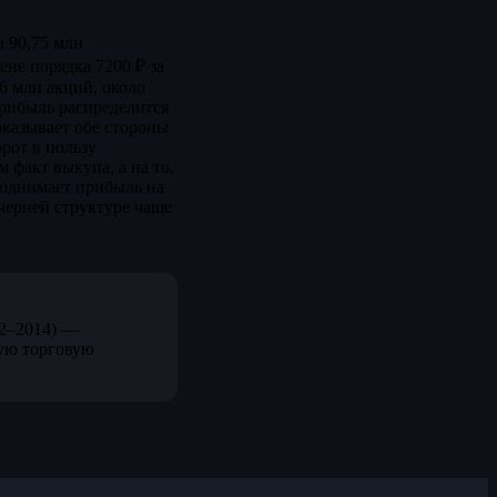
 90,75 млн
ене порядка 7200 ₽ за
76 млн акций, около
рибыль распределится
казывает обе стороны
орот в пользу
 факт выкупа, а на то,
поднимает прибыль на
очерней структуре чаще
12–2014) —
ую торговую