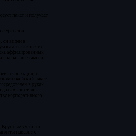
лосует пакет и получает
ое хранение.
, он виден в
умагами сложнее: их
иска аффилированных
сит на балансе самого
ее число акций, и
вазиказначейский пакет
сосредоточен в руках
 доля в капитале.
ству корпоративного
и. Крупные эмитенты
выплаты наравне с