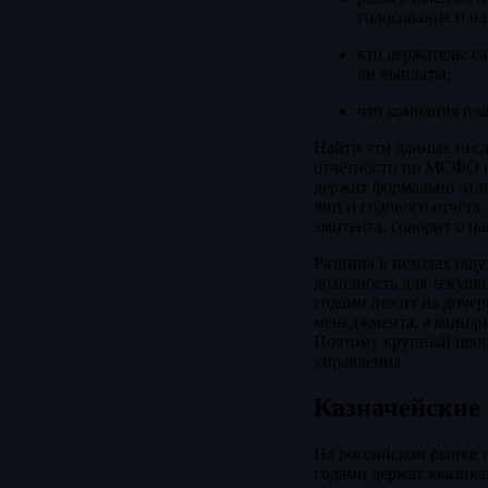
голосование и н
кто держатель: са
ли выплаты;
что компания пла
Найти эти данные несл
отчётности по МСФО и
держит формально отде
лиц и годового отчёта.
эмитента, говорит о н
Разница в исходах ощу
доходность для текущи
годами лежит на дочер
менеджмента, а минори
Поэтому крупный непог
управления.
Казначейские
На российском рынке т
годами держат квазика