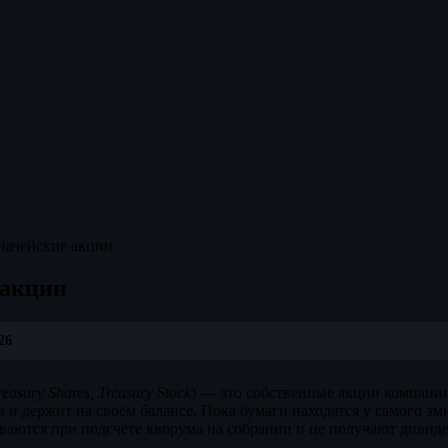
начейские акции
 акции
26
reasury Shares, Treasury Stock
) — это собственные акции компании
 и держит на своём балансе. Пока бумаги находятся у самого эм
ываются при подсчёте кворума на собрании и не получают дивид