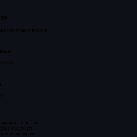
ле
ными по правам видами
йские
руктура
я
ия
омпания, а не сам
осуют, получают
вным владельцам