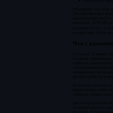
Поддержать ликв
Объединяет эти цели т
Для действующих акцио
выкупленный пакет в и
компании. ЛУКОЙЛ в п
позицию почти с 1 трл
который мог пойти на 
Что с казначе
По статье 72 закона «
в особом, поражённом 
прибыли: компания физ
собственными бумагами
уменьшению числа акци
расчёта прибыли на ак
Бесконечно держать каз
бумаги нужно либо про
собрание обязано при
Два исхода работают н
уставный капитал сокр
их число. Перепродажа