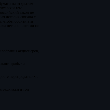
 бумаги на открытом
сить их и тем
российский закон не
ная история связана с
, чтобы обойти эти
или нет и капают ли по
и собрания акционеров,
больше прибыли
осте перепродать их с
трудникам и топ-