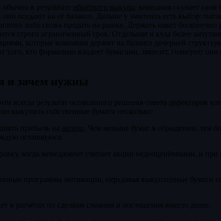
т обычно в результате
обратного выкупа
: компания скупает свои
и они оседают на её балансе. Дальше у эмитента есть выбор: пога
питал либо снова продать на рынке. Держать пакет бесконечно 
дится строго ограниченный срок. Отдельная и куда более запутан
циями, которые компания держит на балансе дочерней структуры
т того, кто формально владеет бумагами, зависит, голосуют они 
я и зачем нужны
чти всегда результат осознанного решения совета директоров ил
чин выкупить собственные бумаги несколько:
однять прибыль на
акцию
. Чем меньше бумаг в обращении, тем 
аждую оставшуюся.
овку, когда менеджмент считает акции недооценёнными, и при р
онные программы мотивации, передавая выкупленные бумаги со
ет в расчётах по сделкам слияния и поглощения вместо денег.