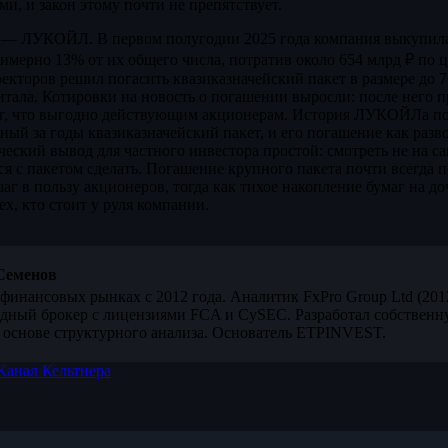
и, и закон этому почти не препятствует.
 — ЛУКОЙЛ. В первом полугодии 2025 года компания выкупила
имерно 13% от их общего числа, потратив около 654 млрд ₽ по ц
ректоров решил погасить квазиказначейский пакет в размере до 
ала. Котировки на новость о погашении выросли: после него п
аг, что выгодно действующим акционерам. История ЛУКОЙЛа по
ный за годы квазиказначейский пакет, и его погашение как разв
еский вывод для частного инвестора простой: смотреть не на сам
ся с пакетом сделать. Погашение крупного пакета почти всегда 
аг в пользу акционеров, тогда как тихое накопление бумаг на д
ех, кто стоит у руля компании.
Семенов
финансовых рынках с 2012 года. Аналитик FxPro Group Ltd (20
дный брокер с лицензиями FCA и CySEC. Разработал собственн
 основе структурного анализа. Основатель ETPINVEST.
Канал Кельтнера