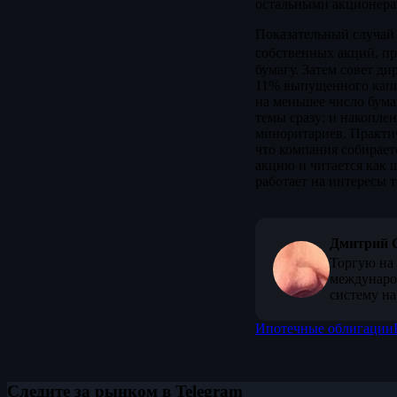
остальными акционерам
Показательный случай
собственных акций, пр
бумагу. Затем совет ди
11% выпущенного капит
на меньшее число бум
темы сразу: и накоплен
миноритариев. Практич
что компания собирает
акцию и читается как ш
работает на интересы т
Дмитрий 
Торгую на 
междунаро
систему на
Ипотечные облигации
Следите за рынком в Telegram