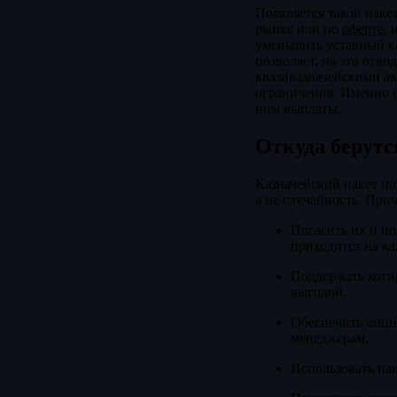
Появляется такой паке
рынке или по
оферте
, 
уменьшить уставный ка
позволяет, на это отво
квазиказначейскими ак
ограничения. Именно о
ним выплаты.
Откуда берутс
Казначейский пакет по
а не случайность. При
Погасить их и п
приходится на к
Поддержать котир
выгодой.
Обеспечить опци
менеджерам.
Использовать пак