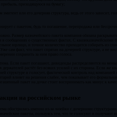
а прибыль, приходящуюся на бумагу;
м эмитент или его дочерняя структура, ведь от этого зависит, го
нирует с пакетом, будь то погашение, перепродажа или бессрочн
ожно. Размер казначейского пакета компания обязана раскрывать
 в сообщениях о существенных фактах. С квазиказначейскими б
льное юрлицо, и точное количество приходится собирать из сп
 Уже сам факт, что пакет спрятан на дочерней структуре, а не ви
амерении сохранить за ним право голоса.
тима. Если пакет погашают, дивиденды распределяются на меньш
х держателей растёт без всяких усилий с их стороны. Если же к
ней структуре и голосует, фактический контроль над компанией 
тарий влияет на решения слабее, чем показывает его формальная
ашенный пакет на дочке стоит воспринимать как минус к каче
 акции на российском рынке
ема обострилась именно из-за лазейки с дочерними структурам
значейские пакеты, пользуясь тем, что те голосуют и получают 