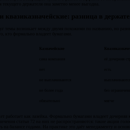
ля текущего держателя она заметно менее выгодна.
и квазиказначейские: разница в держате
руг темы возникает между двумя похожими по названию, но раз
то, кто формально владеет бумагами.
Казначейские
Квазиказначе
сама компания
её дочерняя ст
нет
есть
не выплачиваются
выплачиваютс
не более года
без ограничен
обязательно
мягче
ет работает как лазейка. Формально бумагами владеет дочерняя к
ничения статьи 72 на них не распространяются: такие акции гол
ь на балансе годами. На практике это даёт менеджменту и осно