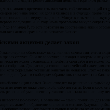
идность и сгладить резкие движения цены на вторичном рынке.
о, что компания временно изымает часть собственных акций из
с
неров это чаще плюс: их доля в бизнесе и в будущей прибыли ра
тоге погасят, а не вернут на рынок. Минус в том, что на выкуп 
ервом полугодии 2025 года из-за программы выкупа сократил
н ₽ до 144 млрд ₽, то есть потратил на собственные акции огром
выплаты акционерам или на развитие бизнеса.
йскими акциями делает закон
Об акционерных обществах» выкупленные самим эмитентом акции
в правах статусе. Они не голосуют, не входят в кворум и не уча
ически не может распределять прибыль сама себе и не может го
 на собрании. Для расклада голосов казначейский пакет равно
й, хотя формально уставный капитал не меняется. Этот же паке
цию и доли бумаг в свободном обращении, пока лежит на баланс
начейские акции нельзя. Закон отводит на решение их судьбы оди
дать по цене не ниже рыночной, либо погасить. Если в срок не 
нять решение об уменьшении уставного капитала на величину н
а инвестора по-разному. Погашение — самый понятный для мин
ащается, акций в обращении становится меньше, будущая прибы
, наоборот, возвращает бумаги в рынок и эффекта от их временн