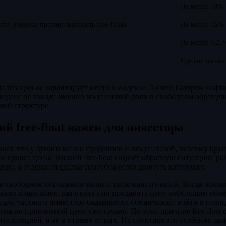
Не менее 10%
и (годовая проторгованность free-float)
Не менее 15%
Не менее 0,25
Сделки заключ
ализация не гарантирует место в индексе. Акции Газпром нефт
ндекс не входят именно из-за низкой доли в свободном обращен
кой структуре.
й free-float важен для инвестора
начает, что у бумаги много продавцов и покупателей, поэтому кр
го сдвига цены. Низкий free-float создаёт обратную ситуацию: р
ре, а отдельная сделка способна резко двинуть котировку.
 в свободном обращении выше и риск манипуляций. Когда основ
льких владельцев, разогнать или продавить цену небольшим объ
 для частного инвестора оказывается обманчивой: войти в пози
ёма по приемлемой цене уже трудно. По этой причине free-float 
тализацией, а не в отрыве от них. На практике это особенно за