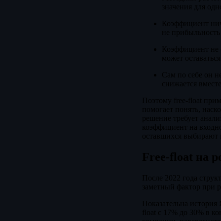
значения для одн
Коэффициент ниче
не прибыльность
Коэффициент не о
может оставаться
Сам по себе он 
снижается вместе
Поэтому free-float пр
помогает понять, наско
решение требует анали
коэффициент на входно
оставшихся выбирают 
Free-float на
После 2022 года структ
заметный фактор при р
Показательна история 
float с 17% до 30% в к