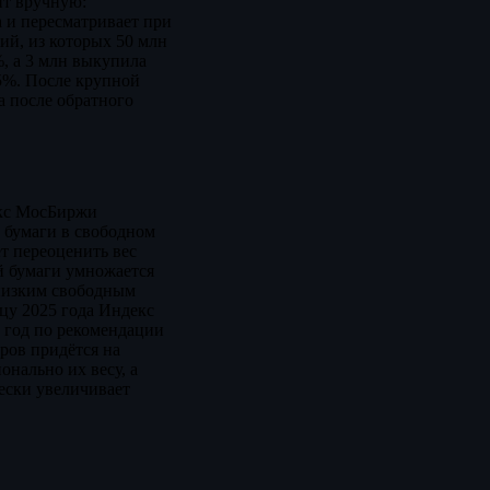
нт вручную:
 и пересматривает при
ий, из которых 50 млн
%, а 3 млн выкупила
35%. После крупной
а после обратного
екс МосБиржи
а бумаги в свободном
т переоценить вес
й бумаги умножается
 низким свободным
цу 2025 года Индекс
в год по рекомендации
ров придётся на
нально их весу, а
ески увеличивает