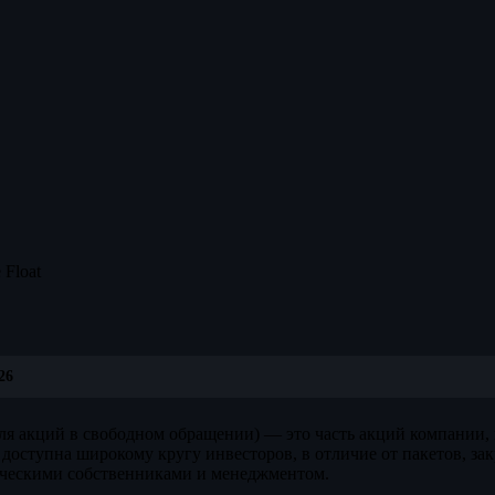
 Float
26
оля акций в свободном обращении) — это часть акций компании,
 доступна широкому кругу инвесторов, в отличие от пакетов, за
гическими собственниками и менеджментом.