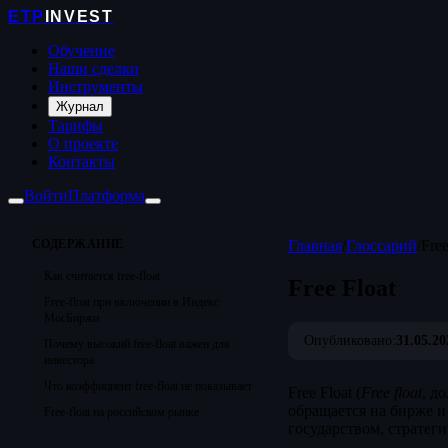
ETP
INVEST
Обучение
Наши сделки
Инструменты
Журнал
Тарифы
О проекте
Контакты
Войти
Платформа
СОДЕРЖАНИЕ
Главная
/
Глоссарий
/
Free
Как считается free-float
Free Float
Free-float при включении в Индекс
МосБиржи
Опубликовано:
31.05.20
Почему высокий free-float важен для
инвестора
Что коэффициент free-float не показывает
Free Float (
Free float
, д
обращается на бирже и
Free-float на российском рынке
государством, страте