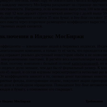
рмирует free-float. Инвестору не обязательно считать коэффицие
о каждому эмитенту МосБиржа раскрывает на странице листинга
обственности. Например, если компания выпустила 100 млн акц
ву, ещё 12 млн держит стратегический инвестор с долей выше 5
ободном обращении остаётся 35 млн бумаг, и free-float составит 
ого пакета через вторичное размещение коэффициент вырастет, 
ственных акций снизится.
и включении в Индекс МосБиржи
оэффициента — взвешивание акций в биржевых индексах. Инд
апитализацию компании, а только ту её часть, что приходится н
од отражает реально доступный инвесторам объём и не позволяе
 замороженными пакетами. В расчёте веса капитализация каждо
e-float, поэтому компания с большой полной
капитализацией
, но
 индексе долю меньше, чем дал бы её формальный размер. К кон
о 45 акций, и состав корзины пересматривается несколько раз 
От коэффициента зависит и то, сколько денег пассивных инвесто
иржевые фонды, повторяющие индекс, покупают акции пропорцио
о доле в свободном обращении. Повышение free-float автоматич
ондов в бумагу, а понижение его сокращает.
в Индекс МосБиржи
Требование