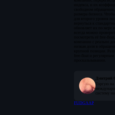
компании, перерегистр
индекса, и их коэффици
свободном обращении, 
размера бизнеса. Чтоб
для второго уровня лис
вернуться к стандарт
обновляет их по мере 
всегда можно проверит
посмотреть её free-flo
компании с реально до
низкая доля в обращен
крупной позиции. Раз
free-float и регулярн
проскальзывании.
Дмитрий 
Торгую на 
междунаро
систему на
FUD
GAAP