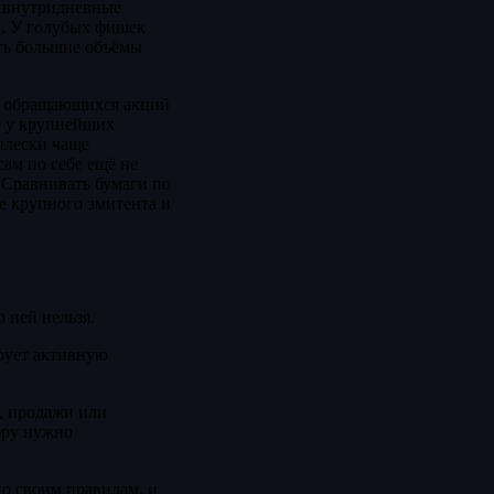
в внутридневные
й. У голубых фишек
ть большие объёмы
дно обращающихся акций
же у крупнейших
сплески чаще
сам по себе ещё не
 Сравнивать бумаги по
е крупного эмитента и
 ней нельзя.
ирует активную
, продажи или
фру нужно
 по своим правилам, и