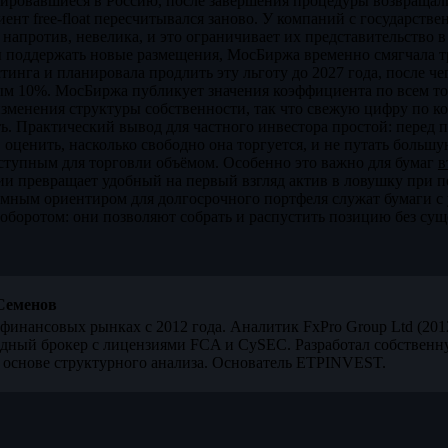
ировавшиеся в Россию, после завершения процедуры возвращали
ент free-float пересчитывался заново. У компаний с государств
напротив, невелика, и это ограничивает их представительство в
ы поддержать новые размещения, МосБиржа временно смягчала тре
тинга и планировала продлить эту льготу до 2027 года, после ч
ным 10%. МосБиржа публикует значения коэффициента по всем т
изменения структуры собственности, так что свежую цифру по к
ь. Практический вывод для частного инвестора простой: перед 
at, оценить, насколько свободно она торгуется, и не путать боль
ступным для торговли объёмом. Особенно это важно для бумаг
в
ии превращает удобный на первый взгляд актив в ловушку при 
умным ориентиром для долгосрочного портфеля служат бумаги с
ым оборотом: они позволяют собрать и распустить позицию без су
Семенов
финансовых рынках с 2012 года. Аналитик FxPro Group Ltd (20
дный брокер с лицензиями FCA и CySEC. Разработал собственн
 основе структурного анализа. Основатель ETPINVEST.