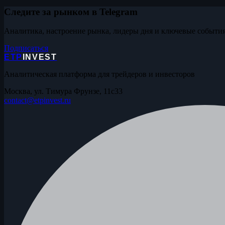
Следите за рынком в Telegram
Аналитика, настроение рынка, лидеры дня и ключевые события
Подписаться
ETP
INVEST
Аналитическая платформа для трейдеров и инвесторов
Москва, ул. Тимура Фрунзе, 11с33
contact@etpinvest.ru