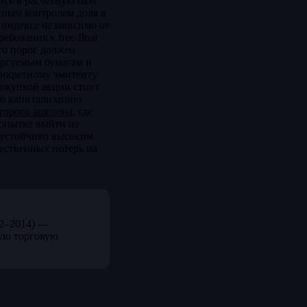
сь в расчётную базу
енным контролем доля в
 индексе независимо от
бования к free-float
его порог должен
оргуемым бумагам и
онкретному эмитенту
покупкой акции стоит
шую капитализацию
торого эшелона
, где
попытке выйти из
 устойчиво высоким
щественных потерь на
12–2014) —
ую торговую