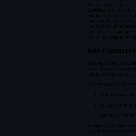
На российском рынке т
Коэффициент free-float
выше, тем больше акци
рассчитывает этот коэ
свободное обращение н
держателям, у которых
что от него зависят и 
Как считается 
Базовая логика простая
выпущенных акций той 
какие пакеты считать 
Из свободного обраще
доли государства
пакеты стратеги
акции в собстве
Коэффициент рассчиты
акций одного эмитента