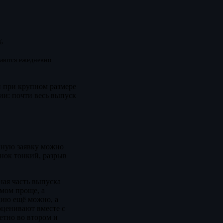
%
аются ежедневно
и при крупном размере
ии: почти весь выпуск
упную заявку можно
ынок тонкий, разрыв
ная часть выпуска
ёмом проще, а
цию ещё можно, а
оценивают вместе с
метно во втором и