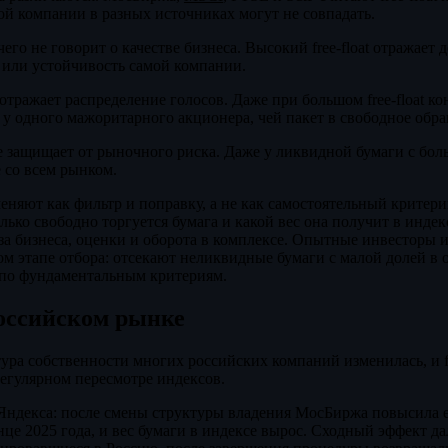
ой компании в разных источниках могут не совпадать.
го не говорит о качестве бизнеса. Высокий free-float отражает д
 или устойчивость самой компании.
тражает распределение голосов. Даже при большом free-float к
 у одного мажоритарного акционера, чей пакет в свободное обра
не защищает от рыночного риска. Даже у ликвидной бумаги с бо
 со всем рынком.
именяют как фильтр и поправку, а не как самостоятельный критер
лько свободно торгуется бумага и какой вес она получит в индек
за бизнеса, оценки и оборота в комплексе. Опытные инвесторы 
м этапе отбора: отсекают неликвидные бумаги с малой долей в 
по фундаментальным критериям.
 российском рынке
ура собственности многих российских компаний изменилась, и fr
егулярном пересмотре индексов.
Яндекса: после смены структуры владения МосБиржа повысила е
онце 2025 года, и вес бумаги в индексе вырос. Сходный эффект д