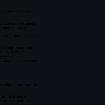
оступность бумаги, а
онтроль над компанией
щение не входит.
льшим обращением цена
ий выбора акции. Он
се, но итоговое
используют
обращении, а уже среди
ee-float превратился в
го коэффициент free-
ала редомициляция: