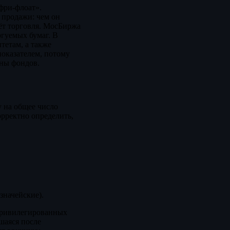
фри-флоат».
и продажи: чем он
ёт торговля. МосБиржа
ргуемых бумаг. В
тетам, а также
показателем, потому
оны фондов.
у на общее число
орректно определить,
значейские).
привилегированных
шаяся после