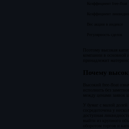
Коэффициент free-float
Коэффициент ликвидност
Вес акции в индексе
Регулярность сделок
Поэтому высокая капит
компании в основной и
принадлежит материнс
Почему высоки
Высокий free-float оз
исполнить без заметно
между ценами заявок ши
У бумаг с малой долей
сосредоточена у неско
доступная ликвидность
выйти из крупного объ
оборотом торгов и капи