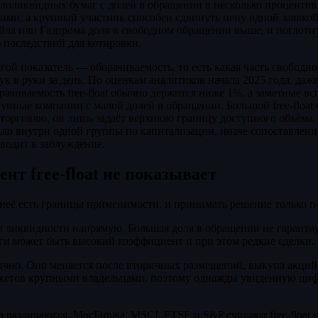
алоликвидных бумаг с долей в обращении в несколько проценто
ими, а крупный участник способен сдвинуть цену одной заявко
йла или Газпрома доля в свободном обращении выше, и поглоти
 последствий для котировки.
другой показатель — оборачиваемость, то есть какая часть свобо
ук в руки за день. По оценкам аналитиков начала 2025 года, да
рачиваемость free-float обычно держится ниже 1%, а заметные в
упные компании с малой долей в обращении. Большой free-float 
торговлю, он лишь задаёт верхнюю границу доступного объёма.
ько внутри одной группы по капитализации, иначе сопоставлени
водит в заблуждение.
нт free-float не показывает
 неё есть границы применимости, и принимать решение только по
вен ликвидности напрямую. Большая доля в обращении не гарант
аги может быть высокий коэффициент и при этом редкие сделки.
тично. Оно меняется после вторичных размещений, выкупа акций
кетов крупными владельцами, поэтому однажды увиденную ци
а различаются. МосБиржа,
MSCI
, FTSE и S&P считают free-float