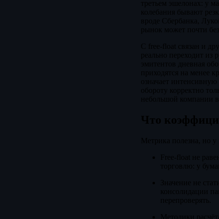
третьем эшелонах: у м
колебания бывают резк
вроде Сбербанка, Луко
рынок может почти без
С free-float связан и 
реально переходит из р
эмитентов дневная обо
приходятся на менее кр
означает интенсивную 
обороту корректно тол
небольшой компании в
Что коэффицие
Метрика полезна, но у
Free-float не ра
торговлю: у бум
Значение не ста
консолидации па
перепроверять.
Методики расчёт