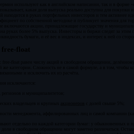
ермин используют как в английском написании, так и в форме «
 показывает, какая доля выпуска реально доступна для покупки 
й находится в руках портфельных инвесторов и тем активнее ид
ффициент по собственной методике и публикует значения для то
е включаются акции, принадлежащие государству и муниципали
 на руках более 5% выпуска. Инвесторы и биржи следят за этим 
ликвидность бумаги, и её вес в индексах, и интерес к ней со стор
free-float
: free-float равен числу акций в свободном обращении, делённом
же категории. Сложность не в самой формуле, а в том, чтобы к
связанными и исключить их из расчёта.
ния исключаются:
, регионов и муниципалитетов;
ческих владельцев и крупных
акционеров
с долей свыше 5%;
нности менеджмента, аффилированных лиц и самой компании (ка
вают отдельно по каждой категории бумаг: у обыкновенных и 
 доли в свободном обращении могут заметно различаться. Остав