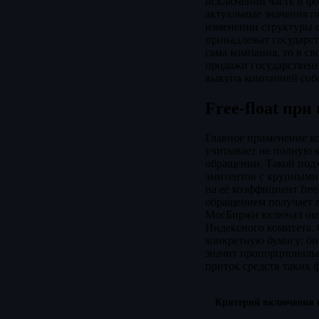
исключений часть и фо
актуальные значения п
изменении структуры с
принадлежат государст
сама компания, то в св
продажи государственн
выкупа компанией соб
Free-float пр
Главное применение к
учитывает не полную к
обращении. Такой подх
эмитентов с крупными
на её коэффициент fre
обращением получает в
МосБиржи включал окол
Индексного комитета. 
конкретную бумагу: б
значит пропорциональн
приток средств таких ф
Критерий включения 