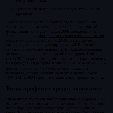
следующего года
Пополнение целевых резервов для сглаживания
кризисов
В российской модели приоритет отдан накоплению.
Механизм со временем менялся: Стабилизационный
фонд, созданный в 2004 году, в 2008-м разделили на
Резервный фонд и
Фонд национального благосостояния
.
Резервный фонд исчерпали к 2018 году, после чего
сверхдоходы стали аккумулировать в ФНБ. Логику
закрепило
бюджетное правило
2018 года: нефтегазовые
доходы выше цены отсечения (40 $ за баррель Urals в
ценах 2017 года с ежегодной индексацией) направлялись
не в расходы, а в резервы. К началу 2019 года объём ФНБ
достиг 4 036 млрд ₽, а накопленные профициты
позволили держать госдолг на низком уровне, около
15% ВВП в 2024 году, что немного по мировым меркам.
Когда профицит вредит экономике
Профицит интуитивно кажется признаком здоровья, но в
экономике это не всегда так. Изымая из оборота больше,
чем возвращая, государство сокращает совокупный
спрос. В период спада такая политика усугубляет кризис,