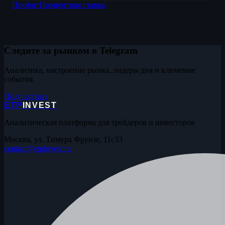
Профит
Процентная ставка
Следите за рынком в Telegram
Аналитика, настроение рынка, лидеры дня и ключевые
события.
Подписаться
ETP
INVEST
Аналитическая платформа для трейдеров и инвесторов
Москва, ул. Тимура Фрунзе, 11с33
contact@etpinvest.ru