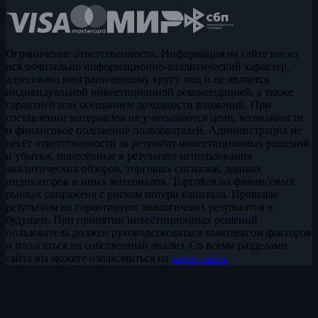
Ограничение ответственности. Информация на сайте носит
исключительно информационно-аналитический характер,
адресована неограниченному кругу лиц и не является
индивидуальной инвестиционной рекомендацией, а также
гарантией или обещанием доходности вложений. При
составлении материалов не учитываются цели, возможности
и финансовое положение пользователей. Администрация не
несёт ответственности за результат инвестиционных решений
и убытки, понесённые в результате использования
аналитических обзоров, торговых сигналов, данных
индикаторов и иных материалов. Торговля на финансовых
рынках сопряжена с риском потери капитала. Прошлые
результаты не гарантируют аналогичных результатов в
будущем. При принятии инвестиционных решений
пользователь должен руководствоваться комплексом факторов
и полагаться на собственный анализ. Со всеми разделами
сайта вы можете ознакомиться на
карте сайта
.