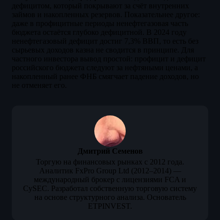
дефицитом, который покрывают за счёт внутренних
займов и накопленных резервов. Показательнее другое:
даже в профицитные периоды ненефтегазовая часть
бюджета остаётся глубоко дефицитной. В 2024 году
ненефтегазовый дефицит достиг 7,3% ВВП, то есть без
сырьевых доходов казна не сводится в принципе. Для
частного инвестора вывод простой: профицит и дефицит
российского бюджета следуют за нефтяными ценами, а
накопленный ранее ФНБ смягчает падение доходов, но
не отменяет его.
Дмитрий Семенов
Торгую на финансовых рынках с 2012 года.
Аналитик FxPro Group Ltd (2012–2014) —
международный брокер с лицензиями FCA и
CySEC. Разработал собственную торговую систему
на основе структурного анализа. Основатель
ETPINVEST.