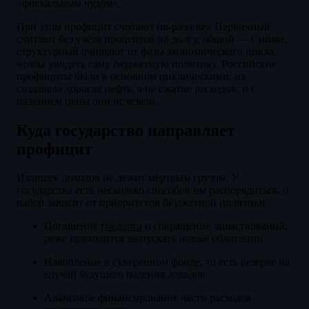
«фискальным чудом».
При этом профицит считают по-разному. Первичный
считают без учёта процентов по долгу, общий — с ними,
структурный очищают от фазы экономического цикла,
чтобы увидеть саму бюджетную политику. Российские
профициты были в основном циклическими: их
создавала дорогая нефть, а не сжатие расходов, и с
падением цены они исчезали.
Куда государство направляет
профицит
Излишек доходов не лежит мёртвым грузом. У
государства есть несколько способов им распорядиться, и
набор зависит от приоритетов бюджетной политики.
Погашение
госдолга
и сокращение заимствований:
реже приходится выпускать новые облигации
Накопление в суверенном фонде, то есть резерве на
случай будущего падения доходов
Авансовое финансирование части расходов