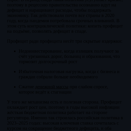
поэтому в рецессию правительства осознанно идут на
дефицит и наращивают расходы, чтобы поддержать
экономику. Так действовали почти все страны в 2020
году, когда пандемия потребовала срочных вливаний. В
этом суть контрциклической политики: копить профицит
на подъёме, позволять дефицит в спаде.
Профицит ради профицита несёт три скрытые издержки:
Недоинвестирование, когда излишек получают за
счёт урезанных дорог, больниц и образования, что
тормозит долгосрочный рост
Избыточная налоговая нагрузка, когда с бизнеса и
граждан собрали больше необходимого
Сжатие
денежной массы
при слабом спросе,
которое ведёт к стагнации
У того же механизма есть и полезная сторона. Профицит
охлаждает рост цен, поэтому в годы высокой инфляции
жёсткая бюджетная политика работает на стороне
регулятора. Именно так строилась российская политика в
2023–2025 годах: высокая ключевая ставка сочеталась с
курсом на сокращение бюджетного дефицита, и оба