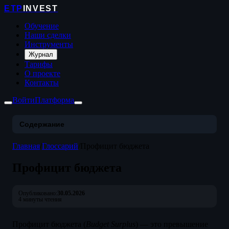
ETP
INVEST
Обучение
Наши сделки
Инструменты
Журнал
Тарифы
О проекте
Контакты
Войти
Платформа
Содержание
Главная
/
Глоссарий
/
Профицит бюджета
Профицит бюджета
Опубликовано:
30.05.2026
4 минуты чтения
Профицит бюджета (
Budget Surplus
) — это превышение