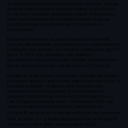
за период доходы оказываются больше расходов. Доходы
делят на нефтегазовые и ненефтегазовые, и для России
это деление ключевое: колебания первой части решают,
будет год профицитным или дефицитным, тогда как
ненефтегазовые поступления растут медленно и
предсказуемо.
Профицит возникает на разных уровнях бюджетной
системы: федеральном, региональном, в государственных
внебюджетных фондах. Эти балансы независимы друг от
друга. В 2024 году, например, при дефиците
федерального бюджета государственные внебюджетные
фонды были исполнены с профицитом 535,9 млрд ₽.
Профицит редко бывает самоцелью. Государство обычно
планирует бюджет с небольшим дефицитом или в ноль, а
излишек возникает по факту, когда конъюнктура
оказывается лучше ожиданий. Поэтому крупный
профицит почти всегда сигнал не о бережливости, а о
том, что доходы пришли извне. Показателен 2021 год:
закон о бюджете предусматривал дефицит почти
2,8 трлн ₽, но из-за роста цен на нефть доходы превысили
план на треть, и год закрылся профицитом 514,8 млрд ₽.
Экономисты НИУ ВШЭ назвали такой исход