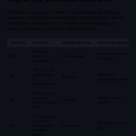
Денежные агрегаты строятся по принципу матрёшки:
каждый следующий включает предыдущий плюс менее
ликвидные компоненты. Точный состав варьируется
между странами, но логика универсальна.
АГРЕГАТ
СОСТАВ
ЛИКВИДНОСТЬ
ЧТО ПОКАЗЫВАЕТ
Наличные
Физические деньги
М0
деньги в
Максимальная
вне банков
обращении
М0 + текущие
счета, вклады
Деньги для
М1
Высокая
до
немедленных расчётов
востребования
М1 + срочные
депозиты,
Деньги + «почти
М2
Средняя
сберегательные
деньги»
счета
М2 + крупные
депозиты,
Широкая денежная
М3
инструменты
Умеренная
масса
денежного
рынка