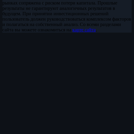
рынках сопряжена с риском потери капитала. Прошлые
результаты не гарантируют аналогичных результатов в
будущем. При принятии инвестиционных решений
пользователь должен руководствоваться комплексом факторов
и полагаться на собственный анализ. Со всеми разделами
сайта вы можете ознакомиться на
карте сайта
.