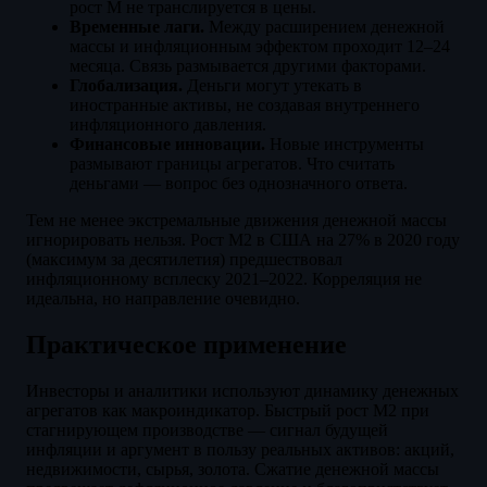
рост М не транслируется в цены.
Временные лаги.
Между расширением денежной
массы и инфляционным эффектом проходит 12–24
месяца. Связь размывается другими факторами.
Глобализация.
Деньги могут утекать в
иностранные активы, не создавая внутреннего
инфляционного давления.
Финансовые инновации.
Новые инструменты
размывают границы агрегатов. Что считать
деньгами — вопрос без однозначного ответа.
Тем не менее экстремальные движения денежной массы
игнорировать нельзя. Рост М2 в США на 27% в 2020 году
(максимум за десятилетия) предшествовал
инфляционному всплеску 2021–2022. Корреляция не
идеальна, но направление очевидно.
Практическое применение
Инвесторы и аналитики используют динамику денежных
агрегатов как макроиндикатор. Быстрый рост М2 при
стагнирующем производстве — сигнал будущей
инфляции и аргумент в пользу реальных активов: акций,
недвижимости, сырья, золота. Сжатие денежной массы