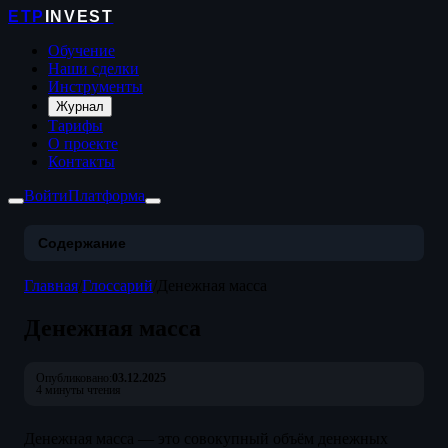
ETP
INVEST
Обучение
Наши сделки
Инструменты
Журнал
Тарифы
О проекте
Контакты
Войти
Платформа
Содержание
Главная
/
Глоссарий
/
Денежная масса
Денежная масса
Опубликовано:
03.12.2025
4 минуты чтения
Денежная масса — это совокупный объём денежных