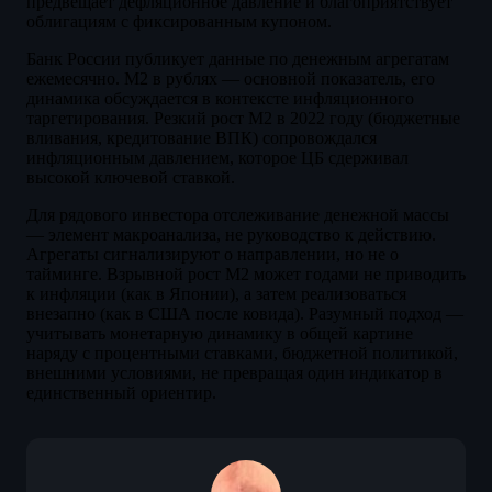
предвещает дефляционное давление и благоприятствует
облигациям с фиксированным купоном.
Банк России публикует данные по денежным агрегатам
ежемесячно. М2 в рублях — основной показатель, его
динамика обсуждается в контексте инфляционного
таргетирования. Резкий рост М2 в 2022 году (бюджетные
вливания, кредитование ВПК) сопровождался
инфляционным давлением, которое ЦБ сдерживал
высокой ключевой ставкой.
Для рядового инвестора отслеживание денежной массы
— элемент макроанализа, не руководство к действию.
Агрегаты сигнализируют о направлении, но не о
тайминге. Взрывной рост М2 может годами не приводить
к инфляции (как в Японии), а затем реализоваться
внезапно (как в США после ковида). Разумный подход —
учитывать монетарную динамику в общей картине
наряду с процентными ставками, бюджетной политикой,
внешними условиями, не превращая один индикатор в
единственный ориентир.