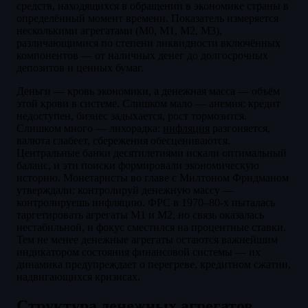
средств, находящихся в обращении в экономике страны в
определённый момент времени. Показатель измеряется
несколькими агрегатами (М0, М1, М2, М3),
различающимися по степени ликвидности включённых
компонентов — от наличных денег до долгосрочных
депозитов и ценных бумаг.
Деньги — кровь экономики, а денежная масса — объём
этой крови в системе. Слишком мало — анемия: кредит
недоступен, бизнес задыхается, рост тормозится.
Слишком много — лихорадка:
инфляция
разгоняется,
валюта слабеет, сбережения обесцениваются.
Центральные банки десятилетиями искали оптимальный
баланс, и эти поиски формировали экономическую
историю. Монетаристы во главе с Милтоном Фридманом
утверждали: контролируй денежную массу —
контролируешь инфляцию. ФРС в 1970–80-х пыталась
таргетировать агрегаты М1 и М2, но связь оказалась
нестабильной, и фокус сместился на процентные ставки.
Тем не менее денежные агрегаты остаются важнейшим
индикатором состояния финансовой системы — их
динамика предупреждает о перегреве, кредитном сжатии,
надвигающихся кризисах.
Структура денежных агрегатов