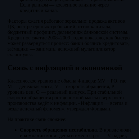
Если рынком — косвенное влияние через
кредитный канал.
Факторы сжатия работают зеркально: продажа активов
ЦБ, рост резервных требований, отток капитала,
бюджетный профицит, делеверидж банковской системы.
Кредитное сжатие 2008–2009 годов показало, как быстро
может развернуться процесс: банки боялись кредитовать,
заёмщики — занимать, денежный мультипликатор
схлопнулся.
Связь с инфляцией и экономикой
Классическое уравнение обмена Фишера: MV = PQ, где
M — денежная масса, V — скорость обращения, P —
уровень цен, Q — реальный выпуск. При стабильной
скорости обращения рост денежной массы сверх роста
производства ведёт к инфляции. «Инфляция — всегда и
везде денежный феномен», утверждал Фридман.
На практике связь сложнее:
Скорость обращения нестабильна.
В кризис люди
и компании копят деньги вместо трат — V падает,