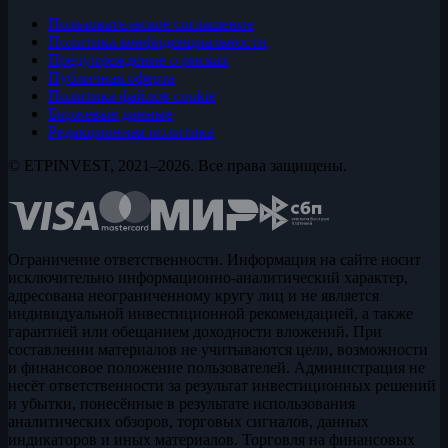
Пользовательское соглашение
Политика конфиденциальности
Предупреждение о рисках
Публичная оферта
Политика файлов cookie
Биржевые данные
Редакционная политика
© ETPINVEST, 2021–2026. Все права защищены.
Ограничение ответственности. Информация на сайте носит
исключительно информационно-аналитический характер,
адресована неограниченному кругу лиц и не является
индивидуальной инвестиционной рекомендацией, а также
гарантией или обещанием доходности вложений. При
составлении материалов не учитываются цели, возможности
и финансовое положение пользователей. Администрация не
несёт ответственности за результат инвестиционных решений
и убытки, понесённые в результате использования
аналитических обзоров, торговых сигналов, данных
индикаторов и иных материалов. Торговля на финансовых