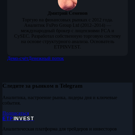
Дмитрий Семенов
Торгую на финансовых рынках с 2012 года.
Аналитик FxPro Group Ltd (2012–2014) —
международный брокер с лицензиями FCA и
CySEC. Разработал собственную торговую систему
на основе структурного анализа. Основатель
ETPINVEST.
Демо-счёт
Денежный поток
Следите за рынком в Telegram
Аналитика, настроение рынка, лидеры дня и ключевые
события.
Подписаться
ETP
INVEST
Аналитическая платформа для трейдеров и инвесторов