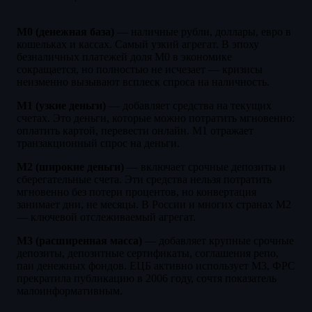
М0 (денежная база)
— наличные рубли, доллары, евро в
кошельках и кассах. Самый узкий агрегат. В эпоху
безналичных платежей доля М0 в экономике
сокращается, но полностью не исчезает — кризисы
неизменно вызывают всплеск спроса на наличность.
М1 (узкие деньги)
— добавляет средства на текущих
счетах. Это деньги, которые можно потратить мгновенно:
оплатить картой, перевести онлайн. М1 отражает
транзакционный спрос на деньги.
М2 (широкие деньги)
— включает срочные депозиты и
сберегательные счета. Эти средства нельзя потратить
мгновенно без потери процентов, но конвертация
занимает дни, не месяцы. В России и многих странах М2
— ключевой отслеживаемый агрегат.
М3 (расширенная масса)
— добавляет крупные срочные
депозиты, депозитные сертификаты, соглашения репо,
паи денежных фондов. ЕЦБ активно использует М3, ФРС
прекратила публикацию в 2006 году, сочтя показатель
малоинформативным.