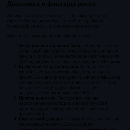
Динамика и факторы роста
Денежная масса не статична — она расширяется и
сжимается под влиянием действий центробанка,
банковской системы и экономических агентов.
Механизмы расширения денежной массы:
Операции центрального банка.
Покупка активов
(облигаций, валюты) на открытом рынке вливает
деньги в систему.
Количественное смягчение
2008–
2021 годов увеличило балансы ведущих ЦБ в разы.
Кредитная мультипликация.
Банк получает
депозит, оставляет резерв, выдаёт остальное в
кредит. Заёмщик тратит деньги, они возвращаются
в банковскую систему как новый депозит — цикл
повторяется. Один рубль базовых денег
превращается в несколько рублей М2.
Приток капитала.
Экспортная
выручка
,
иностранные инвестиции конвертируются в
национальную валюту, увеличивая денежное
предложение.
Бюджетный дефицит.
Государство тратит больше,
чем собирает налогов. Если дефицит
финансируется центробанком — прямая эмиссия.