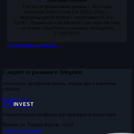
Торгую на финансовых рынках с 2012 года.
Аналитик FxPro Group Ltd (2012–2014) —
международный брокер с лицензиями FCA и
CySEC. Разработал собственную торговую систему
на основе структурного анализа. Основатель
ETPINVEST.
Пятилетняя льгота
РСБУ
Следите за рынком в Telegram
Аналитика, настроение рынка, лидеры дня и ключевые
события.
Подписаться
ETP
INVEST
Аналитическая платформа для трейдеров и инвесторов
Москва, ул. Тимура Фрунзе, 11с33
contact@etpinvest.ru