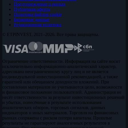
Предупреждение о рисках
Публичная оферта
Политика файлов cookie
Биржевые данные
Редакционная политика
© ETPINVEST, 2021–2026. Все права защищены.
Ограничение ответственности. Информация на сайте носит
исключительно информационно-аналитический характер,
адресована неограниченному кругу лиц и не является
индивидуальной инвестиционной рекомендацией, а также
гарантией или обещанием доходности вложений. При
составлении материалов не учитываются цели, возможности
и финансовое положение пользователей. Администрация не
несёт ответственности за результат инвестиционных решений
и убытки, понесённые в результате использования
аналитических обзоров, торговых сигналов, данных
индикаторов и иных материалов. Торговля на финансовых
рынках сопряжена с риском потери капитала. Прошлые
результаты не гарантируют аналогичных результатов в