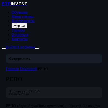
ETP
INVEST
Обучение
Наши сделки
Инструменты
Журнал
Тарифы
О проекте
Контакты
Войти
Платформа
Содержание
Главная
/
Глоссарий
/
РЕПО
РЕПО
Опубликовано:
31.05.2026
4 минуты чтения
РЕПО (
Repo
,
Repurchase agreement
) — это сделка из двух