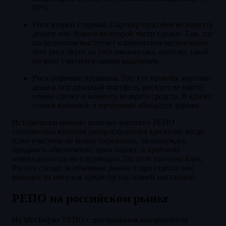
80%.
Риск второй стороны. Партнёр способен не вернуть
деньги или бумаги во второй части сделки. Там, где
посредником выступает клиринговая организация,
этот риск берёт на себя именно она, поэтому такой
сегмент считается самым надёжным.
Риск рефинансирования. Тот, кто привлёк короткие
деньги под длинный портфель, рискует не найти
новую сделку к моменту возврата средств. В кризис
ставки взлетают, и продление обходится дороже.
Исторически именно цепочки коротких РЕПО
становились каналом распространения кризисов: когда
один участник не может перезанять, он вынужден
продавать обеспечение, цена падает, и проблема
перекидывается на следующих. По этой причине Банк
России следит за объёмами рынка и при стрессе сам
выходит на него как кредитор последней инстанции.
РЕПО на российском рынке
На МосБирже РЕПО с центральным контрагентом