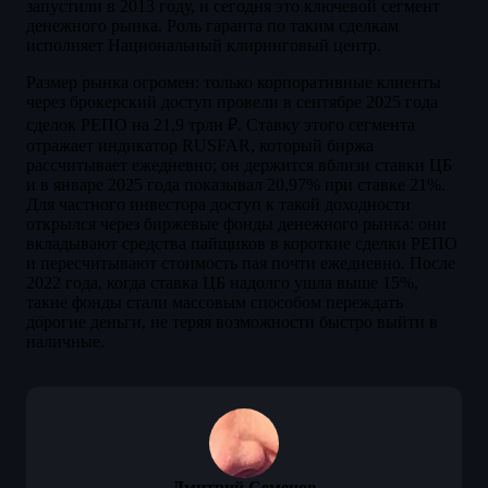
запустили в 2013 году, и сегодня это ключевой сегмент
денежного рынка. Роль гаранта по таким сделкам
исполняет Национальный клиринговый центр.
Размер рынка огромен: только корпоративные клиенты
через брокерский доступ провели в сентябре 2025 года
сделок РЕПО на 21,9 трлн ₽. Ставку этого сегмента
отражает индикатор RUSFAR, который биржа
рассчитывает ежедневно; он держится вблизи ставки ЦБ
и в январе 2025 года показывал 20,97% при ставке 21%.
Для частного инвестора доступ к такой доходности
открылся через биржевые фонды денежного рынка: они
вкладывают средства пайщиков в короткие сделки РЕПО
и пересчитывают стоимость пая почти ежедневно. После
2022 года, когда ставка ЦБ надолго ушла выше 15%,
такие фонды стали массовым способом переждать
дорогие деньги, не теряя возможности быстро выйти в
наличные.
Дмитрий Семенов