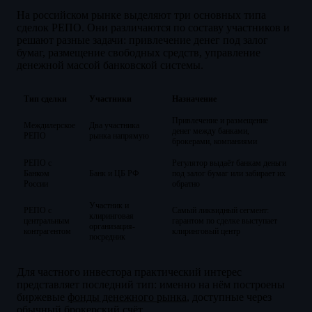
На российском рынке выделяют три основных типа
сделок РЕПО. Они различаются по составу участников и
решают разные задачи: привлечение денег под залог
бумаг, размещение свободных средств, управление
денежной массой банковской системы.
Тип сделки
Участники
Назначение
Привлечение и размещение
Междилерское
Два участника
денег между банками,
РЕПО
рынка напрямую
брокерами, компаниями
РЕПО с
Регулятор выдаёт банкам деньги
Банком
Банк и ЦБ РФ
под залог бумаг или забирает их
России
обратно
Участник и
РЕПО с
Самый ликвидный сегмент:
клиринговая
центральным
гарантом по сделке выступает
организация-
контрагентом
клиринговый центр
посредник
Для частного инвестора практический интерес
представляет последний тип: именно на нём построены
биржевые
фонды денежного рынка
, доступные через
обычный брокерский счёт.