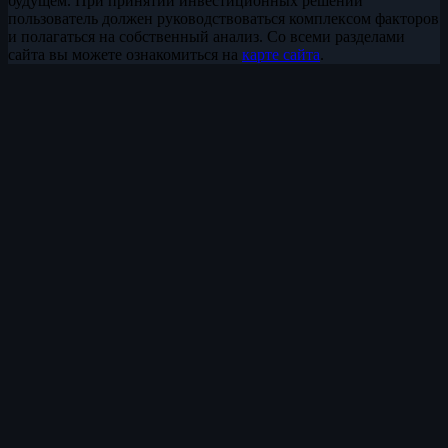
будущем. При принятии инвестиционных решений
пользователь должен руководствоваться комплексом факторов
и полагаться на собственный анализ. Со всеми разделами
сайта вы можете ознакомиться на
карте сайта
.