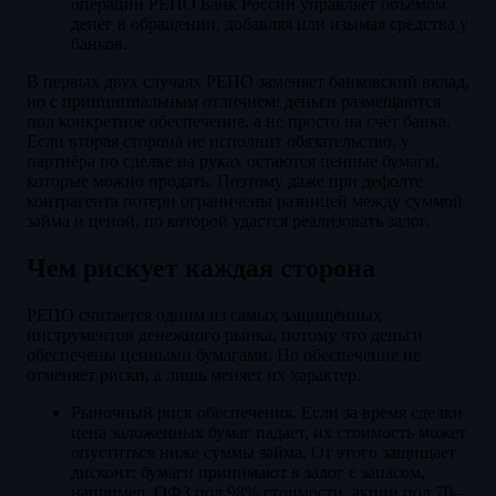
операции РЕПО Банк России управляет объёмом
денег в обращении, добавляя или изымая средства у
банков.
В первых двух случаях РЕПО заменяет банковский вклад,
но с принципиальным отличием: деньги размещаются
под конкретное обеспечение, а не просто на счёт банка.
Если вторая сторона не исполнит обязательство, у
партнёра по сделке на руках остаются ценные бумаги,
которые можно продать. Поэтому даже при дефолте
контрагента потери ограничены разницей между суммой
займа и ценой, по которой удастся реализовать залог.
Чем рискует каждая сторона
РЕПО считается одним из самых защищённых
инструментов денежного рынка, потому что деньги
обеспечены ценными бумагами. Но обеспечение не
отменяет риски, а лишь меняет их характер.
Рыночный риск обеспечения. Если за время сделки
цена заложенных бумаг падает, их стоимость может
опуститься ниже суммы займа. От этого защищает
дисконт: бумаги принимают в залог с запасом,
например, ОФЗ под 98% стоимости, акции под 70–