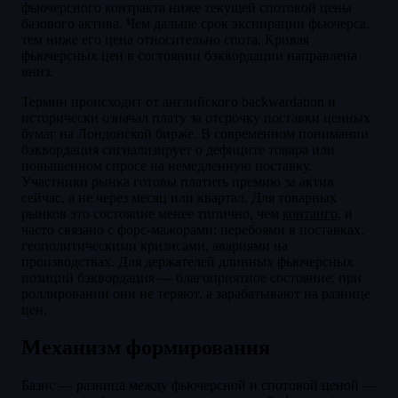
фьючерсного контракта ниже текущей спотовой цены
базового актива. Чем дальше срок экспирации фьючерса,
тем ниже его цена относительно спота. Кривая
фьючерсных цен в состоянии бэквордации направлена
вниз.
Термин происходит от английского backwardation и
исторически означал плату за отсрочку поставки ценных
бумаг на Лондонской бирже. В современном понимании
бэквордация сигнализирует о дефиците товара или
повышенном спросе на немедленную поставку.
Участники рынка готовы платить премию за актив
сейчас, а не через месяц или квартал. Для товарных
рынков это состояние менее типично, чем
контанго
, и
часто связано с форс-мажорами: перебоями в поставках,
геополитическими кризисами, авариями на
производствах. Для держателей длинных фьючерсных
позиций бэквордация — благоприятное состояние: при
роллировании они не теряют, а зарабатывают на разнице
цен.
Механизм формирования
Базис — разница между фьючерсной и спотовой ценой —