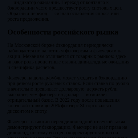
— индикатор ожиданий. Переход от контанго к
бэквордации часто предшествует росту спотовых цен.
Обратный переход — сигнал ослабления спроса или
роста предложения.
Особенности российского рынка
На Московской бирже бэквордация периодически
наблюдается по валютным фьючерсам и фьючерсам на
акции. Механизм отличается от товарных рынков: здесь
играют роль процентные ставки, дивидендные ожидания
и специфика расчётов.
Фьючерс на доллар/рубль может уходить в бэквордацию
при резком росте рублёвых ставок. Если ставка по рублю
значительно превышает долларовую, держать рубли
выгоднее, чем фьючерс на доллар — возникает
отрицательный базис. В 2022 году после повышения
ключевой ставки до 20% фьючерс SI торговался с
дисконтом к споту.
Фьючерсы на акции перед дивидендной отсечкой также
демонстрируют бэквордацию. Фьючерс не даёт права на
дивиденд, поэтому его цена корректируется вниз на