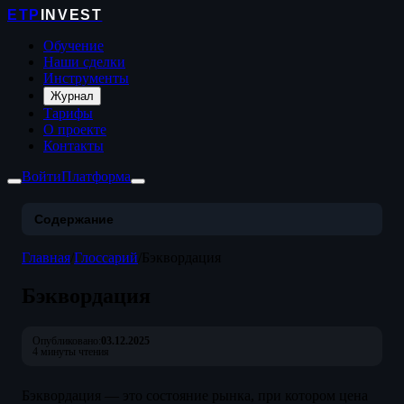
ETP
INVEST
Обучение
Наши сделки
Инструменты
Журнал
Тарифы
О проекте
Контакты
Войти
Платформа
Содержание
Главная
/
Глоссарий
/
Бэквордация
Бэквордация
Опубликовано:
03.12.2025
4 минуты чтения
Бэквордация — это состояние рынка, при котором цена