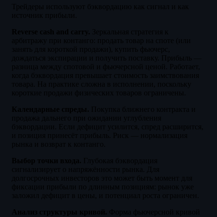
Трейдеры используют бэквордацию как сигнал и как
источник прибыли.
Reverse cash and carry.
Зеркальная стратегия к
арбитражу при контанго: продать товар на споте (или
занять для короткой продажи), купить фьючерс,
дождаться экспирации и получить поставку. Прибыль —
разница между спотовой и фьючерсной ценой. Работает,
когда бэквордация превышает стоимость заимствования
товара. На практике сложна в исполнении, поскольку
короткие продажи физических товаров ограничены.
Календарные спреды.
Покупка ближнего контракта и
продажа дальнего при ожидании углубления
бэквордации. Если дефицит усилится, спред расширится,
и позиция принесёт прибыль. Риск — нормализация
рынка и возврат к контанго.
Выбор точки входа.
Глубокая бэквордация
сигнализирует о напряжённости рынка. Для
долгосрочных инвесторов это может быть момент для
фиксации прибыли по длинным позициям: рынок уже
заложил дефицит в цены, и потенциал роста ограничен.
Анализ структуры кривой.
Форма фьючерсной кривой