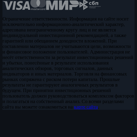
Ограничение ответственности. Информация на сайте носит
исключительно информационно-аналитический характер,
адресована неограниченному кругу лиц и не является
индивидуальной инвестиционной рекомендацией, а также
гарантией или обещанием доходности вложений. При
составлении материалов не учитываются цели, возможности
и финансовое положение пользователей. Администрация не
несёт ответственности за результат инвестиционных решений
и убытки, понесённые в результате использования
аналитических обзоров, торговых сигналов, данных
индикаторов и иных материалов. Торговля на финансовых
рынках сопряжена с риском потери капитала. Прошлые
результаты не гарантируют аналогичных результатов в
будущем. При принятии инвестиционных решений
пользователь должен руководствоваться комплексом факторов
и полагаться на собственный анализ. Со всеми разделами
сайта вы можете ознакомиться на
карте сайта
.