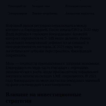
Природный газ
Холодная зима
Истощение хранилищ
3
Электроэнергия
Пиковое потребление
Аномальная жара/холод
Д
Нефтяной рынок регулярно переключается между
контанго и бэквордацией. После начала СВО в 2022 году
Brent
перешёл в глубокую бэквордацию: ближний
контракт торговался на 5–10$ выше дальних. Рынок
закладывал немедленный дефицит из-за санкций и
неопределённости поставок. К 2023 году, когда
логистические цепочки перестроились, бэквордация
сократилась.
Медь — индикатор промышленного здоровья экономики.
Бэквордация по меди часто совпадает с периодами
экономического роста, когда производители наращивают
закупки и запасы на складах LME сокращаются. В 2021
году бэквордация по меди достигала рекордных значений
на фоне постковидного восстановления.
Влияние на инвестиционные
стратегии