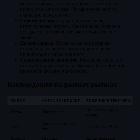
месторождении, санкции против экспортёра,
природные катаклизмы. Товар нужен сейчас,
ожидание невозможно.
Сезонный спрос.
Природный газ перед
отопительным сезоном, бензин перед летними
поездками. Потребление растёт быстрее, чем
запасы.
Низкие запасы.
Когда складские резервы
истощены, владение физическим товаром
приобретает особую ценность.
Спекулятивное давление.
Массовые короткие
позиции по дальним контрактам могут временно
продавить их цену ниже спота.
Бэквордация на разных рынках
РЫНОК
КОГДА ВОЗНИКАЕТ
ТИПИЧНЫЕ ТРИГГЕРЫ
Геополитика, санкции,
Нефть
При дефиците
1
аварии
При промышленном
Медь
Рост спроса из Китая
0
буме
Пшеница
Неурожай
Засуха, заморозки
2