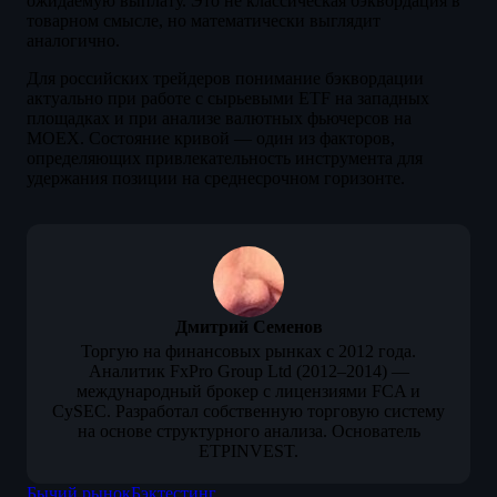
ожидаемую выплату. Это не классическая бэквордация в
товарном смысле, но математически выглядит
аналогично.
Для российских трейдеров понимание бэквордации
актуально при работе с сырьевыми ETF на западных
площадках и при анализе валютных фьючерсов на
MOEX. Состояние кривой — один из факторов,
определяющих привлекательность инструмента для
удержания позиции на среднесрочном горизонте.
Дмитрий Семенов
Торгую на финансовых рынках с 2012 года.
Аналитик FxPro Group Ltd (2012–2014) —
международный брокер с лицензиями FCA и
CySEC. Разработал собственную торговую систему
на основе структурного анализа. Основатель
ETPINVEST.
Бычий рынок
Бэктестинг