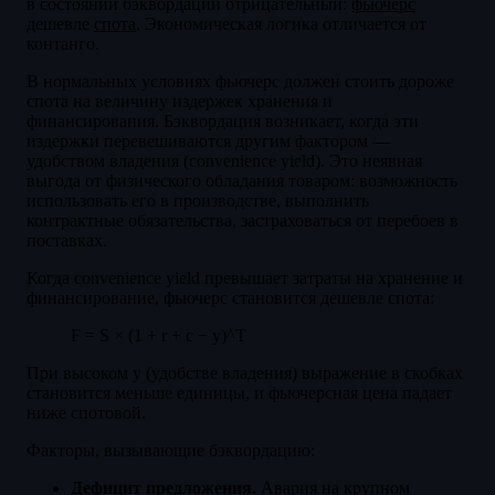
в состоянии бэквордации отрицательный:
фьючерс
дешевле
спота
. Экономическая логика отличается от
контанго.
В нормальных условиях фьючерс должен стоить дороже
спота на величину издержек хранения и
финансирования. Бэквордация возникает, когда эти
издержки перевешиваются другим фактором —
удобством владения (convenience yield). Это неявная
выгода от физического обладания товаром: возможность
использовать его в производстве, выполнить
контрактные обязательства, застраховаться от перебоев в
поставках.
Когда convenience yield превышает затраты на хранение и
финансирование, фьючерс становится дешевле спота:
F = S × (1 + r + c − y)^T
При высоком y (удобстве владения) выражение в скобках
становится меньше единицы, и фьючерсная цена падает
ниже спотовой.
Факторы, вызывающие бэквордацию:
Дефицит предложения.
Авария на крупном