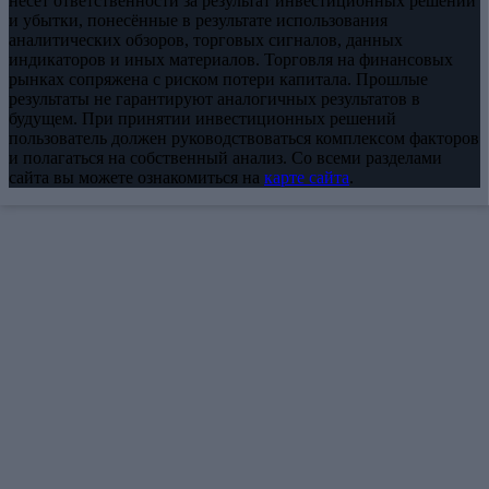
несёт ответственности за результат инвестиционных решений
и убытки, понесённые в результате использования
аналитических обзоров, торговых сигналов, данных
индикаторов и иных материалов. Торговля на финансовых
рынках сопряжена с риском потери капитала. Прошлые
результаты не гарантируют аналогичных результатов в
будущем. При принятии инвестиционных решений
пользователь должен руководствоваться комплексом факторов
и полагаться на собственный анализ. Со всеми разделами
сайта вы можете ознакомиться на
карте сайта
.