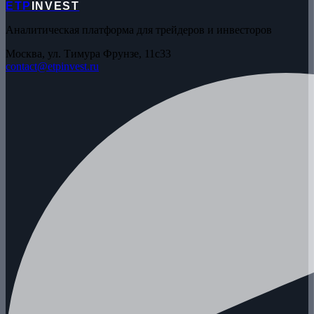
ETP
INVEST
Аналитическая платформа для трейдеров и инвесторов
Москва, ул. Тимура Фрунзе, 11с33
contact@etpinvest.ru