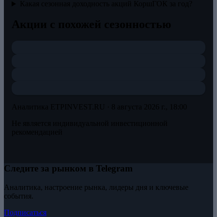
Какая сезонная доходность акций КоршГОК за год?
Акции с похожей сезонностью
Аналитика ETPINVEST.RU ·
8 августа 2026 г., 18:00
Не является индивидуальной инвестиционной
рекомендацией
Следите за рынком в Telegram
Аналитика, настроение рынка, лидеры дня и ключевые
события.
Подписаться