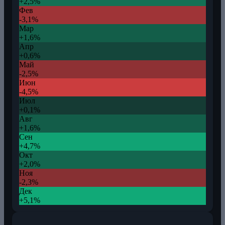
+2,5%
Фев
-3,1%
Мар
+1,6%
Апр
+0,6%
Май
-2,5%
Июн
-4,5%
Июл
+0,1%
Авг
+1,6%
Сен
+4,7%
Окт
+2,0%
Ноя
-2,3%
Дек
+5,1%