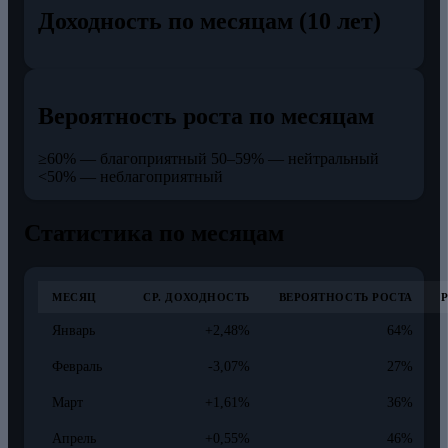
Доходность по месяцам (10 лет)
Вероятность роста по месяцам
≥60% — благоприятный
50–59% — нейтральный
<50% — неблагоприятный
Статистика по месяцам
МЕСЯЦ
СР. ДОХОДНОСТЬ
ВЕРОЯТНОСТЬ РОСТА
Январь
+2,48%
64%
Февраль
-3,07%
27%
Март
+1,61%
36%
Апрель
+0,55%
46%