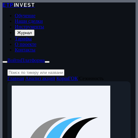
ETP
INVEST
Обучение
Наши сделки
Инструменты
Журнал
Тарифы
О проекте
Контакты
Войти
Платформа
Главная
/
Анализ акций
/
КоршГОК
/
Сезонность