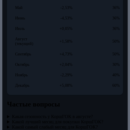
Май
-2,53%
36%
Июнь
-4,53%
36%
Июль
+0,05%
36%
Август
+1,58%
50%
(текущий)
Сентябрь
+4,73%
50%
Октябрь
+2,04%
30%
Ноябрь
-2,29%
40%
Декабрь
+5,08%
60%
Частые вопросы
Какая сезонность у КоршГОК в августе?
Какой лучший месяц для покупки КоршГОК?
Какой самый слабый месяц для КоршГОК?