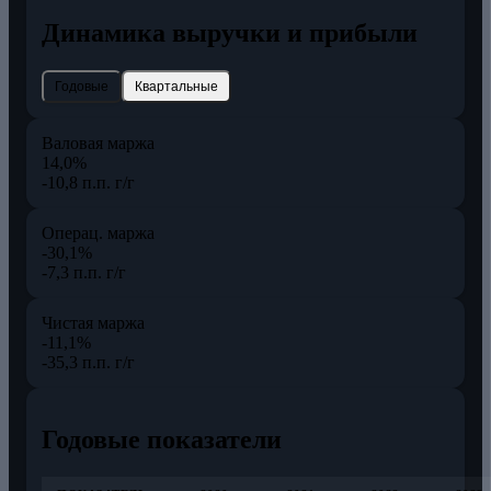
Динамика выручки и прибыли
Годовые
Квартальные
Валовая маржа
14,0%
-10,8 п.п. г/г
Операц. маржа
-30,1%
-7,3 п.п. г/г
Чистая маржа
-11,1%
-35,3 п.п. г/г
Годовые показатели