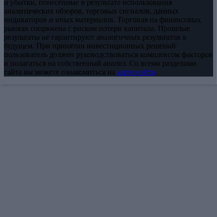
и убытки, понесённые в результате использования
аналитических обзоров, торговых сигналов, данных
индикаторов и иных материалов. Торговля на финансовых
рынках сопряжена с риском потери капитала. Прошлые
результаты не гарантируют аналогичных результатов в
будущем. При принятии инвестиционных решений
пользователь должен руководствоваться комплексом факторов
и полагаться на собственный анализ. Со всеми разделами
сайта вы можете ознакомиться на
карте сайта
.