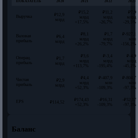
ПОКАЗАТЕЛЬ
2020
2021
2022
2023
₽15,2
₽11,2
₽7,9
₽12,9
Выручка
млрд
млрд
млрд
млрд
+17,5%
-26,7%
-29,5%
₽8,1
₽1,7
₽-927,1
Валовая
₽6,4
млрд
млрд
млн
прибыль
млрд
+26,2%
-79,7%
-156,2%
₽3,6
₽-3,4
₽-4,9
Операц.
₽1,7
млрд
млрд
млрд
прибыль
млрд
+113,7%
-195,4%
-45,2%
₽4,4
₽-407,9
₽-804,7
Чистая
₽2,9
млрд
млн
млн
прибыль
млрд
+52,3%
-109,3%
-97,3%
₽174,43
-₽16,31
-₽32,17
EPS
₽114,52
+52,3%
-109,3%
-97,3%
Баланс