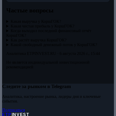
Частые вопросы
Какая выручка у КоршГОК?
Какая чистая прибыль у КоршГОК?
Когда выходил последний финансовый отчёт
КоршГОК?
Как растёт выручка КоршГОК?
Какой свободный денежный поток у КоршГОК?
Аналитика ETPINVEST.RU ·
6 августа 2026 г., 15:44
Не является индивидуальной инвестиционной
рекомендацией
Следите за рынком в Telegram
Аналитика, настроение рынка, лидеры дня и ключевые
события.
Подписаться
ETP
INVEST