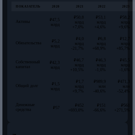
ПОКАЗАТЕЛЬ
2020
2021
2022
2023
₽50,8
₽53,1
₽58,2
₽47,5
Активы
млрд
млрд
млрд
млрд
+7,0%
+4,6%
+9,6%
₽4,0
₽6,8
₽12,7
₽5,2
Обязательства
млрд
млрд
млрд
млрд
-21,7%
+68,9%
+85,7%
₽46,7
₽46,3
₽45,5
Собственный
₽42,3
млрд
млрд
млрд
капитал
млрд
+10,5%
-1,0%
-1,6%
₽1,7
₽989,9
₽471,3
₽1,5
Общий долг
млрд
млн
млн
млрд
+9,7%
-40,6%
-52,4%
Денежные
₽452
₽151
₽561
₽57
средства
+693,0%
-66,6%
+271,5%