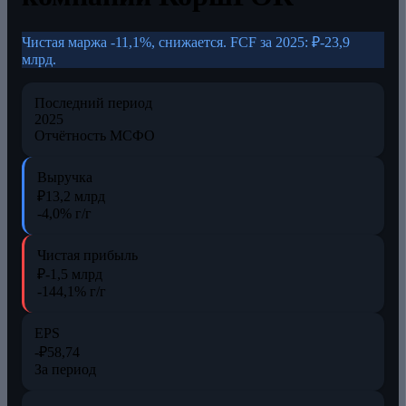
Чистая маржа -11,1%, снижается. FCF за 2025: ₽-23,9
млрд.
Последний период
2025
Отчётность МСФО
Выручка
₽13,2 млрд
-4,0% г/г
Чистая прибыль
₽-1,5 млрд
-144,1% г/г
EPS
-₽58,74
За период