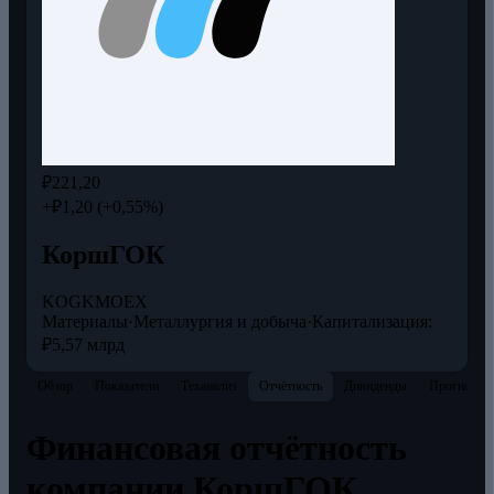
₽221,20
+₽1,20 (+0,55%)
КоршГОК
KOGK
MOEX
Материалы
·
Металлургия и добыча
·
Капитализация:
₽5,57 млрд
Обзор
Показатели
Теханализ
Отчётность
Дивиденды
Прогнозы
Финансовая отчётность
компании КоршГОК