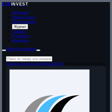
ETP
INVEST
Обучение
Наши сделки
Инструменты
Журнал
Тарифы
О проекте
Контакты
Войти
Платформа
Главная
/
Анализ акций
/
КоршГОК
/
Финансовая отчётность