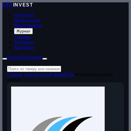
ETP
INVEST
Обучение
Наши сделки
Инструменты
Журнал
Тарифы
О проекте
Контакты
Войти
Платформа
Главная
/
Анализ акций
/
КоршГОК
/
Фундаментальный
анализ