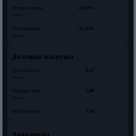
Операц. маржа
-30,11%
Сектор:
Чистая маржа
-11,11%
Сектор:
Долговая нагрузка
Долг/Капитал
0,17
Сектор:
Текущая ликв.
1,88
Сектор:
Быстрая ликв.
1,66
Дивиденды