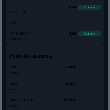
P/S
0,60
Отлично
Сектор: 0,88
PEG
—
EV/EBITDA
-2,08
Отлично
Сектор: 6,47
Рентабельность
ROE
-3,10%
Сектор:
ROA
-2,65%
Сектор:
Валовая маржа
13,99%
Сектор: