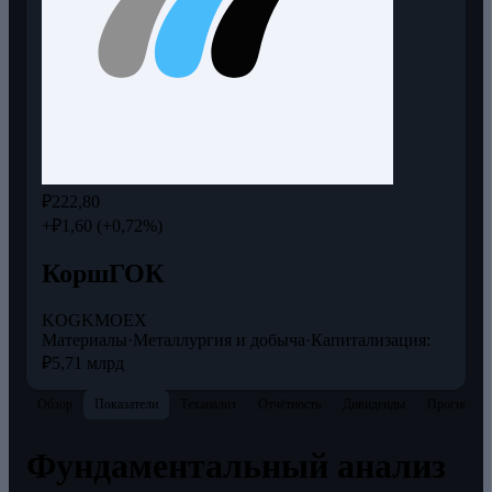
₽222,80
+₽1,60 (+0,72%)
КоршГОК
KOGK
MOEX
Материалы
·
Металлургия и добыча
·
Капитализация:
₽5,71 млрд
Обзор
Показатели
Теханализ
Отчётность
Дивиденды
Прогнозы
Фундаментальный анализ