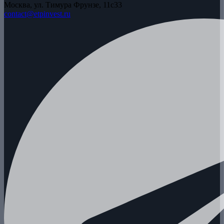
Москва, ул. Тимура Фрунзе, 11с33
contact@etpinvest.ru