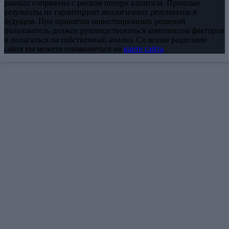
рынках сопряжена с риском потери капитала. Прошлые
результаты не гарантируют аналогичных результатов в
будущем. При принятии инвестиционных решений
пользователь должен руководствоваться комплексом факторов
и полагаться на собственный анализ. Со всеми разделами
сайта вы можете ознакомиться на
карте сайта
.