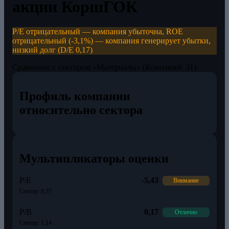
акции КоршГОК
P/E отрицательный — компания убыточна, ROE
отрицательный (-3,1%) — компания генерирует убытки,
низкий долг (D/E 0,17)
Сравнение с сектором «Материалы» (Компаний: 31)
Профиль компании
относительно сектора
Мультипликаторы оценки
P/E
-5,43
Внимание
Сектор: 8,37
P/B
0,17
Отлично
Сектор: 1,14