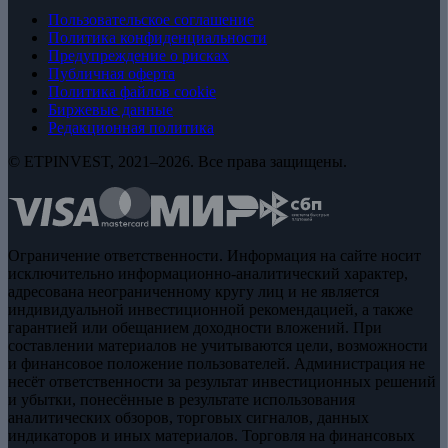
Пользовательское соглашение
Политика конфиденциальности
Предупреждение о рисках
Публичная оферта
Политика файлов cookie
Биржевые данные
Редакционная политика
© ETPINVEST, 2021–2026. Все права защищены.
Ограничение ответственности. Информация на сайте носит
исключительно информационно-аналитический характер,
адресована неограниченному кругу лиц и не является
индивидуальной инвестиционной рекомендацией, а также
гарантией или обещанием доходности вложений. При
составлении материалов не учитываются цели, возможности
и финансовое положение пользователей. Администрация не
несёт ответственности за результат инвестиционных решений
и убытки, понесённые в результате использования
аналитических обзоров, торговых сигналов, данных
индикаторов и иных материалов. Торговля на финансовых