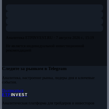
Аналитика ETPINVEST.RU ·
7 августа 2026 г., 15:19
Не является индивидуальной инвестиционной
рекомендацией
Следите за рынком в Telegram
Аналитика, настроение рынка, лидеры дня и ключевые
события.
Подписаться
ETP
INVEST
Аналитическая платформа для трейдеров и инвесторов