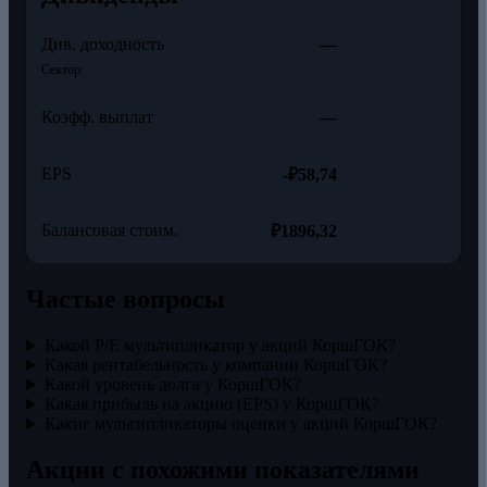
Див. доходность
—
Сектор:
Коэфф. выплат
—
EPS
-₽58,74
Балансовая стоим.
₽1896,32
Частые вопросы
Какой P/E мультипликатор у акций КоршГОК?
Какая рентабельность у компании КоршГОК?
Какой уровень долга у КоршГОК?
Какая прибыль на акцию (EPS) у КоршГОК?
Какие мультипликаторы оценки у акций КоршГОК?
Акции с похожими показателями