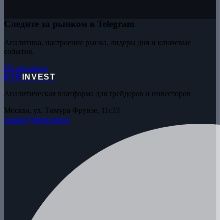
Следите за рынком в Telegram
Аналитика, настроение рынка, лидеры дня и ключевые
события.
Подписаться
ETP
INVEST
Аналитическая платформа для трейдеров и инвесторов
Москва, ул. Тимура Фрунзе, 11с33
contact@etpinvest.ru