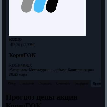
₽228,00
+₽5,20 (+2,33%)
КоршГОК
KOGK
MOEX
Материалы
·
Металлургия и добыча
·
Капитализация:
₽5,82 млрд
Обзор
Показатели
Теханализ
Отчётность
Дивиденды
Прогнозы
Прогноз цены акции
КоршГОК