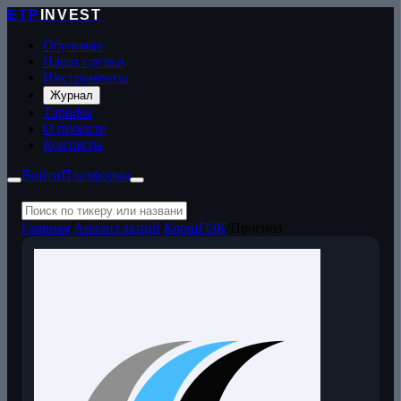
ETP
INVEST
Обучение
Наши сделки
Инструменты
Журнал
Тарифы
О проекте
Контакты
Войти
Платформа
Главная
/
Анализ акций
/
КоршГОК
/
Прогноз