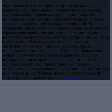
Ограничение ответственности. Информация на сайте носит
исключительно информационно-аналитический характер,
адресована неограниченному кругу лиц и не является
индивидуальной инвестиционной рекомендацией, а также
гарантией или обещанием доходности вложений. При
составлении материалов не учитываются цели, возможности
и финансовое положение пользователей. Администрация не
несёт ответственности за результат инвестиционных решений
и убытки, понесённые в результате использования
аналитических обзоров, торговых сигналов, данных
индикаторов и иных материалов. Торговля на финансовых
рынках сопряжена с риском потери капитала. Прошлые
результаты не гарантируют аналогичных результатов в
будущем. При принятии инвестиционных решений
пользователь должен руководствоваться комплексом факторов
и полагаться на собственный анализ. Со всеми разделами
сайта вы можете ознакомиться на
карте сайта
.