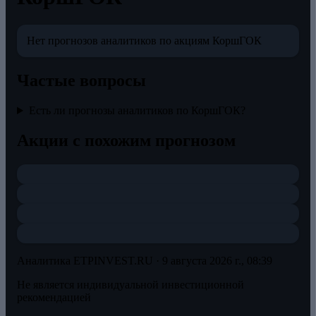
Нет прогнозов аналитиков по акциям КоршГОК
Частые вопросы
Есть ли прогнозы аналитиков по КоршГОК?
Акции с похожим прогнозом
Аналитика ETPINVEST.RU ·
9 августа 2026 г., 08:39
Не является индивидуальной инвестиционной
рекомендацией