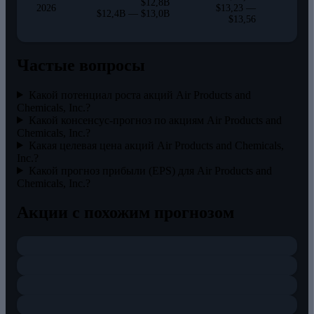
$12,8B
2026
$13,23 —
$12,4B — $13,0B
$13,56
Частые вопросы
Какой потенциал роста акций Air Products and
Chemicals, Inc.?
Какой консенсус-прогноз по акциям Air Products and
Chemicals, Inc.?
Какая целевая цена акций Air Products and Chemicals,
Inc.?
Какой прогноз прибыли (EPS) для Air Products and
Chemicals, Inc.?
Акции с похожим прогнозом