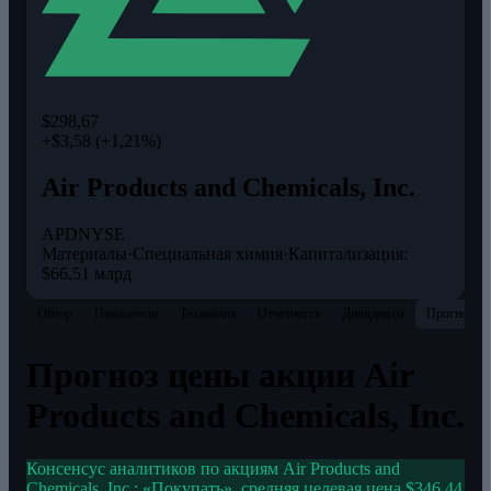
$298,67
+$3,58 (+1,21%)
Air Products and Chemicals, Inc.
APD
NYSE
Материалы
·
Специальная химия
·
Капитализация:
$66,51 млрд
Обзор
Показатели
Теханализ
Отчётность
Дивиденды
Прогнозы
Прогноз цены акции Air
Products and Chemicals, Inc.
Консенсус аналитиков по акциям Air Products and
Chemicals, Inc.: «Покупать». средняя целевая цена $346,44