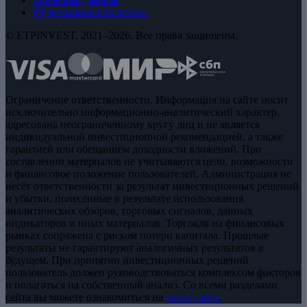
Редакционная политика
© ETPINVEST, 2021–2026. Все права защищены.
Ограничение ответственности. Информация на сайте носит
исключительно информационно-аналитический характер,
адресована неограниченному кругу лиц и не является
индивидуальной инвестиционной рекомендацией, а также
гарантией или обещанием доходности вложений. При
составлении материалов не учитываются цели, возможности
и финансовое положение пользователей. Администрация не
несёт ответственности за результат инвестиционных решений
и убытки, понесённые в результате использования
аналитических обзоров, торговых сигналов, данных
индикаторов и иных материалов. Торговля на финансовых
рынках сопряжена с риском потери капитала. Прошлые
результаты не гарантируют аналогичных результатов в
будущем. При принятии инвестиционных решений
пользователь должен руководствоваться комплексом факторов
и полагаться на собственный анализ. Со всеми разделами
сайта вы можете ознакомиться на
карте сайта
.