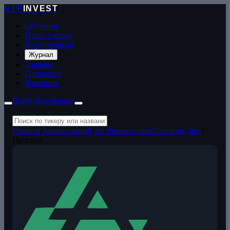
ETP
INVEST
Обучение
Наши сделки
Инструменты
Журнал
Тарифы
О проекте
Контакты
Войти
Платформа
Главная
/
Анализ акций
/
Air Products and Chemicals, Inc.
/
Прогноз