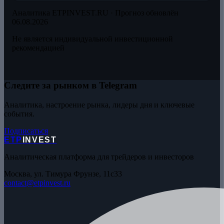
Аналитика ETPINVEST.RU ·
Прогноз обновлён
06.08.2026
Не является индивидуальной инвестиционной
рекомендацией
Следите за рынком в Telegram
Аналитика, настроение рынка, лидеры дня и ключевые
события.
Подписаться
ETP
INVEST
Аналитическая платформа для трейдеров и инвесторов
Москва, ул. Тимура Фрунзе, 11с33
contact@etpinvest.ru