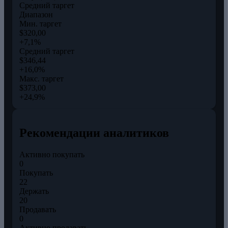
Средний таргет
Диапазон
Мин. таргет
$320,00
+7,1%
Средний таргет
$346,44
+16,0%
Макс. таргет
$373,00
+24,9%
Рекомендации аналитиков
Активно покупать
0
Покупать
22
Держать
20
Продавать
0
Активно продавать