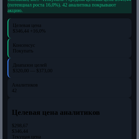
(потенциал роста 16,0%). 42 аналитика покрывают
акцию.
Целевая цена
$346,44
+16,0%
Консенсус
Покупать
Диапазон целей
$320,00 — $373,00
Аналитиков
42
Целевая цена аналитиков
$298,67
$346,44
Текущая цена