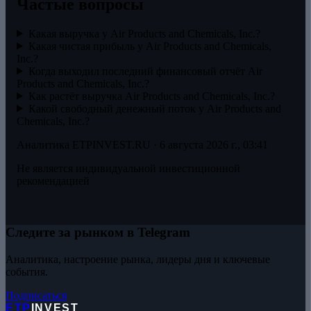
Частые вопросы
Какая выручка у Air Products and Chemicals, Inc.?
Какая чистая прибыль у Air Products and Chemicals,
Inc.?
Когда выходил последний финансовый отчёт Air
Products and Chemicals, Inc.?
Как растёт выручка Air Products and Chemicals, Inc.?
Какой свободный денежный поток у Air Products and
Chemicals, Inc.?
Аналитика ETPINVEST.RU ·
6 августа 2026 г., 03:41
Не является индивидуальной инвестиционной
рекомендацией
Следите за рынком в Telegram
Аналитика, настроение рынка, лидеры дня и ключевые
события.
Подписаться
ETP
INVEST