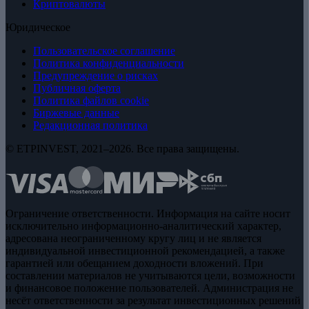
Криптовалюты
Юридическое
Пользовательское соглашение
Политика конфиденциальности
Предупреждение о рисках
Публичная оферта
Политика файлов cookie
Биржевые данные
Редакционная политика
© ETPINVEST, 2021–2026. Все права защищены.
Ограничение ответственности. Информация на сайте носит
исключительно информационно-аналитический характер,
адресована неограниченному кругу лиц и не является
индивидуальной инвестиционной рекомендацией, а также
гарантией или обещанием доходности вложений. При
составлении материалов не учитываются цели, возможности
и финансовое положение пользователей. Администрация не
несёт ответственности за результат инвестиционных решений