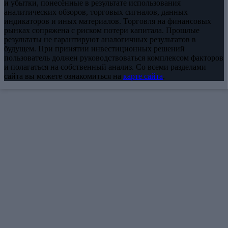
и убытки, понесённые в результате использования
аналитических обзоров, торговых сигналов, данных
индикаторов и иных материалов. Торговля на финансовых
рынках сопряжена с риском потери капитала. Прошлые
результаты не гарантируют аналогичных результатов в
будущем. При принятии инвестиционных решений
пользователь должен руководствоваться комплексом факторов
и полагаться на собственный анализ. Со всеми разделами
сайта вы можете ознакомиться на
карте сайта
.