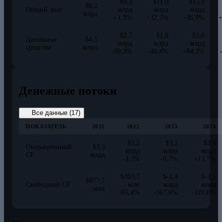
$8,3
$11,0
$15,0
$8,2
Общий долг
млрд
млрд
млрд
млрд
+1,3%
+32,5%
+36,0%
$2,7
$1,6
$3,0
Денежные
$4,5
млрд
млрд
млрд
средства
млрд
-39,3%
-40,4%
+84,3%
Денежные потоки
Все данные (17)
ПОКАЗАТЕЛЬ
2021
2022
2023
2024
$3,2
$3,2
$3,6
Операционный
$3,3
млрд
млрд
млрд
CF
млрд
-3,3%
-0,7%
+13,7%
$303,7
$-1,4
$-3,1
$877,7
Свободный CF
млн
млрд
млрд
млн
-65,4%
-567,6%
-121,8%