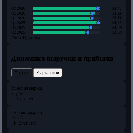
Q3 2026
$3,47
Q2 2026
$3,20
Q1 2026
$3,16
Q4 2025
$3,39
Q3 2025
$3,09
Q2 2025
$2,69
Факт
Прогноз
Динамика выручки и прибыли
Годовые
Квартальные
Валовая маржа
31,4%
-1,1 п.п. г/г
Операц. маржа
-7,3%
-44,2 п.п. г/г