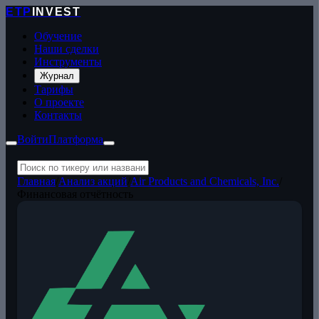
ETP
INVEST
Обучение
Наши сделки
Инструменты
Журнал
Тарифы
О проекте
Контакты
Войти
Платформа
Главная
/
Анализ акций
/
Air Products and Chemicals, Inc.
/
Финансовая отчётность