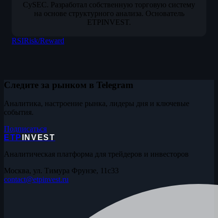
CySEC. Разработал собственную торговую систему
на основе структурного анализа. Основатель
ETPINVEST.
RSI
Risk/Reward
Следите за рынком в Telegram
Аналитика, настроение рынка, лидеры дня и ключевые
события.
Подписаться
ETP
INVEST
Аналитическая платформа для трейдеров и инвесторов
Москва, ул. Тимура Фрунзе, 11с33
contact@etpinvest.ru