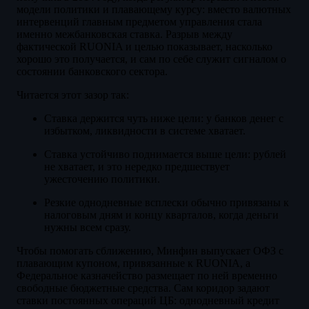
модели политики и плавающему курсу: вместо валютных
интервенций главным предметом управления стала
именно межбанковская ставка. Разрыв между
фактической RUONIA и целью показывает, насколько
хорошо это получается, и сам по себе служит сигналом о
состоянии банковского сектора.
Читается этот зазор так:
Ставка держится чуть ниже цели: у банков денег с
избытком, ликвидности в системе хватает.
Ставка устойчиво поднимается выше цели: рублей
не хватает, и это нередко предшествует
ужесточению политики.
Резкие однодневные всплески обычно привязаны к
налоговым дням и концу кварталов, когда деньги
нужны всем сразу.
Чтобы помогать сближению, Минфин выпускает ОФЗ с
плавающим купоном, привязанные к RUONIA, а
Федеральное казначейство размещает по ней временно
свободные бюджетные средства. Сам коридор задают
ставки постоянных операций ЦБ: однодневный кредит