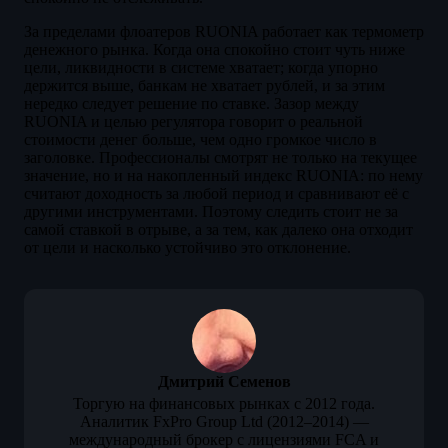
За пределами флоатеров RUONIA работает как термометр
денежного рынка. Когда она спокойно стоит чуть ниже
цели, ликвидности в системе хватает; когда упорно
держится выше, банкам не хватает рублей, и за этим
нередко следует решение по ставке. Зазор между
RUONIA и целью регулятора говорит о реальной
стоимости денег больше, чем одно громкое число в
заголовке. Профессионалы смотрят не только на текущее
значение, но и на накопленный индекс RUONIA: по нему
считают доходность за любой период и сравнивают её с
другими инструментами. Поэтому следить стоит не за
самой ставкой в отрыве, а за тем, как далеко она отходит
от цели и насколько устойчиво это отклонение.
Дмитрий Семенов
Торгую на финансовых рынках с 2012 года.
Аналитик FxPro Group Ltd (2012–2014) —
международный брокер с лицензиями FCA и