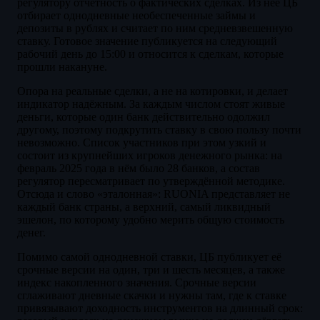
регулятору отчётность о фактических сделках. Из неё ЦБ
отбирает однодневные необеспеченные займы и
депозиты в рублях и считает по ним средневзвешенную
ставку. Готовое значение публикуется на следующий
рабочий день до 15:00 и относится к сделкам, которые
прошли накануне.
Опора на реальные сделки, а не на котировки, и делает
индикатор надёжным. За каждым числом стоят живые
деньги, которые один банк действительно одолжил
другому, поэтому подкрутить ставку в свою пользу почти
невозможно. Список участников при этом узкий и
состоит из крупнейших игроков денежного рынка: на
февраль 2025 года в нём было 28 банков, а состав
регулятор пересматривает по утверждённой методике.
Отсюда и слово «эталонная»: RUONIA представляет не
каждый банк страны, а верхний, самый ликвидный
эшелон, по которому удобно мерить общую стоимость
денег.
Помимо самой однодневной ставки, ЦБ публикует её
срочные версии на один, три и шесть месяцев, а также
индекс накопленного значения. Срочные версии
сглаживают дневные скачки и нужны там, где к ставке
привязывают доходность инструментов на длинный срок: