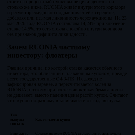
стоит на процентный пункт выше цели, депозит на
столько же ниже. RUONIA живёт внутри этого коридора,
и регулятор ежедневно подравнивает её к середине,
добавляя или изымая ликвидность через аукционы. На 23
мая 2026 года RUONIA составляла 14,24% при ключевой
ставке 14,5%, то есть стояла спокойно внутри коридора
без признаков дефицита ликвидности.
Зачем RUONIA частному
инвестору: флоатеры
Главная причина, по которой ставка касается обычного
инвестора, это облигации с плавающим купоном, прежде
всего государственные ОФЗ-ПК. Их доход не
зафиксирован заранее, а пересчитывается вслед за
RUONIA, поэтому при росте ставок такая бумага почти
не дешевеет: вместо падения цены растёт купон. Считают
этот купон по-разному в зависимости от года выпуска.
Тип
выпуска
Как считается купон
ОФЗ-ПК
Выпуски до
Среднее значение RUONIA за 6 месяцев до даты купона