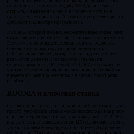
разовый всплеск на денежном рынке не должен дёргать
ни купон, ни платёж по кредиту. Методика расчёта
открыта, а изменения в ней и в составе участников
проходят через профильный комитет при регуляторе, что
добавляет индикатору прозрачности.
RUONIA измеряет именно необеспеченные займы: банк
отдаёт деньги под честное слово контрагента, без залога.
Поэтому в ставке зашита оценка взаимного доверия
банков, а не только текущая цена ликвидности.
Обеспеченные деньги, которые дают под залог через
репо, стоят дешевле и измеряются отдельными
индикаторами вроде RUSFAR. RUONIA же показывает
чистую стоимость доверия на одну ночь, и в спокойные
времена эта разница невелика, а в кризис может резко
разойтись.
RUONIA и ключевая ставка
Операционная цель денежно-кредитной политики звучит
просто: удерживать ставки
межбанковского рынка
рядом
с целевым уровнем, который задаёт регулятор. RUONIA
как раз и есть та ставка, которую ЦБ подтягивает к цели,
управляя объёмом ликвидности в системе. Эту роль она
получила в 2014 году, когда регулятор перешёл к новой