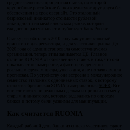
средневзвешенная процентная ставка, по которой
крупнейшие российские банки кредитуют друг друга без
обеспечения на срок овернайт. Это эталонный
безрисковый индикатор стоимости рублёвой
ликвидности на межбанковском рынке, который
ежедневно рассчитывает и публикует Банк России.
Ставку разработали в 2010 году как универсальный
ориентир и для регулятора, и для участников рынка. До
2020 года её администрировала саморегулируемая
организация, теперь этим занимается ЦБ. Главное
отличие RUONIA от объявленных ставок в том, что она
показывает не намерение, а факт: цену денег по
реальным сделкам предыдущего дня, а не по заявкам или
прогнозам. По устройству она встроена в международное
семейство эталонных однодневных ставок, к которому
относятся британская SONIA и американская
SOFR
. Все
они считаются по реальным сделкам и пришли на смену
старым индикаторам, которые задавались по опросам
банков и потому были уязвимы для манипуляций.
Как считается RUONIA
Каждый рабочий день банки из списка участников сдают