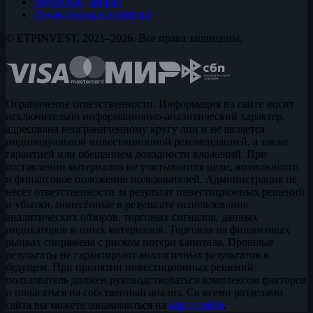
Биржевые данные
Редакционная политика
© ETPINVEST, 2021–2026. Все права защищены.
Ограничение ответственности. Информация на сайте носит
исключительно информационно-аналитический характер,
адресована неограниченному кругу лиц и не является
индивидуальной инвестиционной рекомендацией, а также
гарантией или обещанием доходности вложений. При
составлении материалов не учитываются цели, возможности
и финансовое положение пользователей. Администрация не
несёт ответственности за результат инвестиционных решений
и убытки, понесённые в результате использования
аналитических обзоров, торговых сигналов, данных
индикаторов и иных материалов. Торговля на финансовых
рынках сопряжена с риском потери капитала. Прошлые
результаты не гарантируют аналогичных результатов в
будущем. При принятии инвестиционных решений
пользователь должен руководствоваться комплексом факторов
и полагаться на собственный анализ. Со всеми разделами
сайта вы можете ознакомиться на
карте сайта
.