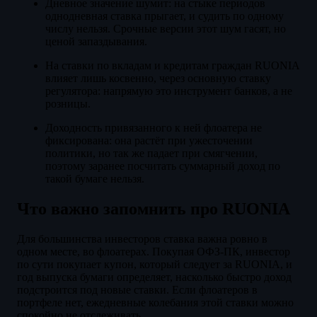
Дневное значение шумит: на стыке периодов
однодневная ставка прыгает, и судить по одному
числу нельзя. Срочные версии этот шум гасят, но
ценой запаздывания.
На ставки по вкладам и кредитам граждан RUONIA
влияет лишь косвенно, через основную ставку
регулятора: напрямую это инструмент банков, а не
розницы.
Доходность привязанного к ней флоатера не
фиксирована: она растёт при ужесточении
политики, но так же падает при смягчении,
поэтому заранее посчитать суммарный доход по
такой бумаге нельзя.
Что важно запомнить про RUONIA
Для большинства инвесторов ставка важна ровно в
одном месте, во флоатерах. Покупая ОФЗ-ПК, инвестор
по сути покупает купон, который следует за RUONIA, и
год выпуска бумаги определяет, насколько быстро доход
подстроится под новые ставки. Если флоатеров в
портфеле нет, ежедневные колебания этой ставки можно
спокойно не отслеживать.