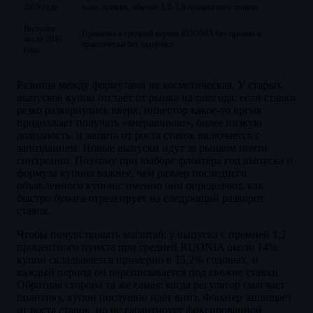
2019 года
плюс премия, обычно 1,2–1,6 процентного пункта
Выпуски
Привязка к срочной версии RUONIA без премии и
после 2019
практически без задержки
года
Разница между формулами не косметическая. У старых
выпусков купон отстаёт от рынка на полгода: если ставки
резко развернулись вверх, инвестор какое-то время
продолжает получать «вчерашнюю», более низкую
доходность, и защита от роста ставок включается с
запозданием. Новые выпуски идут за рынком почти
синхронно. Поэтому при выборе флоатера год выпуска и
формула купона важнее, чем размер последнего
объявленного купона: именно они определяют, как
быстро бумага отреагирует на следующий разворот
ставок.
Чтобы почувствовать масштаб: у выпуска с премией 1,2
процентного пункта при средней RUONIA около 14%
купон складывается примерно в 15,2% годовых, и
каждый период он переписывается под свежие ставки.
Обратная сторона та же самая: когда регулятор смягчает
политику, купон послушно идёт вниз. Флоатер защищает
от роста ставок, но не гарантирует фиксированной