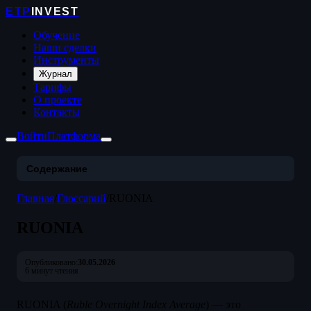
ETP
INVEST
Обучение
Наши сделки
Инструменты
Журнал
Тарифы
О проекте
Контакты
Войти
Платформа
Содержание
Главная
/
Глоссарий
/
RUONIA
RUONIA
Опубликовано:
30.05.2026
6 минут чтения
RUONIA (
Ruble Overnight Index Average
) — это