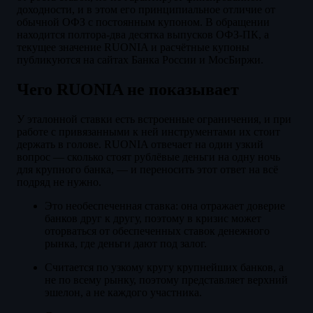
доходности, и в этом его принципиальное отличие от
обычной ОФЗ с постоянным купоном. В обращении
находится полтора-два десятка выпусков ОФЗ-ПК, а
текущее значение RUONIA и расчётные купоны
публикуются на сайтах Банка России и МосБиржи.
Чего RUONIA не показывает
У эталонной ставки есть встроенные ограничения, и при
работе с привязанными к ней инструментами их стоит
держать в голове. RUONIA отвечает на один узкий
вопрос — сколько стоят рублёвые деньги на одну ночь
для крупного банка, — и переносить этот ответ на всё
подряд не нужно.
Это необеспеченная ставка: она отражает доверие
банков друг к другу, поэтому в кризис может
оторваться от обеспеченных ставок денежного
рынка, где деньги дают под залог.
Считается по узкому кругу крупнейших банков, а
не по всему рынку, поэтому представляет верхний
эшелон, а не каждого участника.