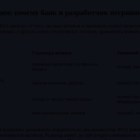
ям: почему банк и разработчик несрав
OA зависит от того, сколько активов в принципе нужно бизнесу
онами, у других почти отсутствуют, поэтому сравнивать компан
.
Структура активов
Типичный 
огромный кредитный портфель на
низкий, ок
балансе
ть,
дорогие основные средства
низкий или
низкий при
склады и запасы, тонкая маржа
оборачивае
и
мало материальных активов
высокий, н
й вскрывает разложение показателя на два множителя: ROA рав
чиваемость активов. Розница живёт за счёт второго множителя, 