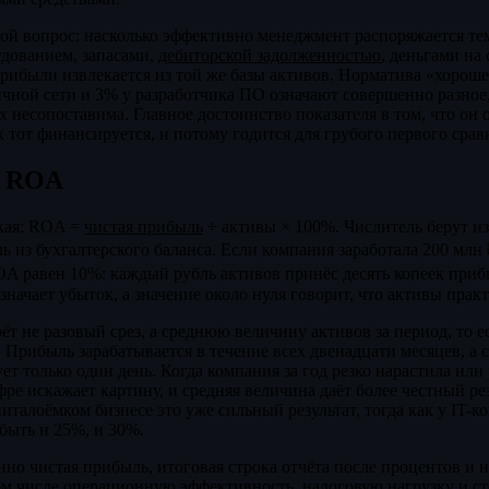
ой вопрос: насколько эффективно менеджмент распоряжается тем,
удованием, запасами,
дебиторской задолженностью
, деньгами на
прибыли извлекается из той же базы активов. Норматива «хорош
ичной сети и 3% у разработчика ПО означают совершенно разное,
х несопоставима. Главное достоинство показателя в том, что он 
ак тот финансируется, и потому годится для грубого первого сра
я ROA
ткая: ROA =
чистая прибыль
÷ активы × 100%. Числитель берут и
ль из бухгалтерского баланса. Если компания заработала 200 мл
ROA равен 10%: каждый рубль активов принёс десять копеек прибы
ачает убыток, а значение около нуля говорит, что активы практ
ёт не разовый срез, а среднюю величину активов за период, то 
. Прибыль зарабатывается в течение всех двенадцати месяцев, а 
ет только один день. Когда компания за год резко нарастила или
ре искажает картину, и средняя величина даёт более честный рез
италоёмком бизнесе это уже сильный результат, тогда как у IT-
быть и 25%, и 30%.
но чистая прибыль, итоговая строка отчёта после процентов и н
 числе операционную эффективность, налоговую нагрузку и сто