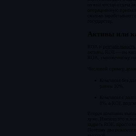
нужна чистая отдача а
операционную прибыль
сколько зарабатывают 
государству.
Активы или к
ROA и
рентабельность
активы, ROE — на капи
ROA, умноженному на ф
Числовой пример делае
Компания без до
равны 10%.
Компания с долго
8%, а ROE подск
Вторая компания выгля
хуже. Именно это и ло
задрать ROE, просто на
Поэтому два показател
выгодой.