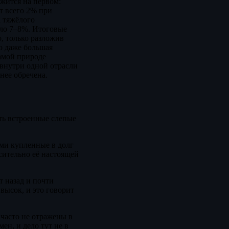
ржится на первом:
т всего 2% при
а тяжёлого
оло 7–8%. Итоговые
, только разложив
о даже большая
амой природе
 внутри одной отрасли
нее обречена.
сть встроенные слепые
ами купленные в долг
сительно её настоящей
т назад и почти
высок, и это говорит
 часто не отражены в
ен, и дело тут не в