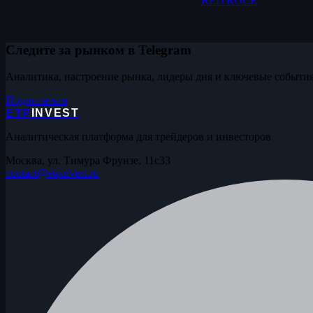
REIT
ROCE
Следите за рынком в Telegram
Аналитика, настроение рынка, лидеры дня и ключевые события
Подписаться
ETP
INVEST
Аналитическая платформа для трейдеров и инвесторов
Москва, ул. Тимура Фрунзе, 11с33
contact@etpinvest.ru