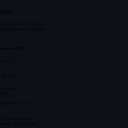
нимы
 для работы. У одних
ии из разных секторов
уровень ROA
оло 1–2%
 средний
 высокой
мости
ередко выше 15%
ен произведению
потому что наценка