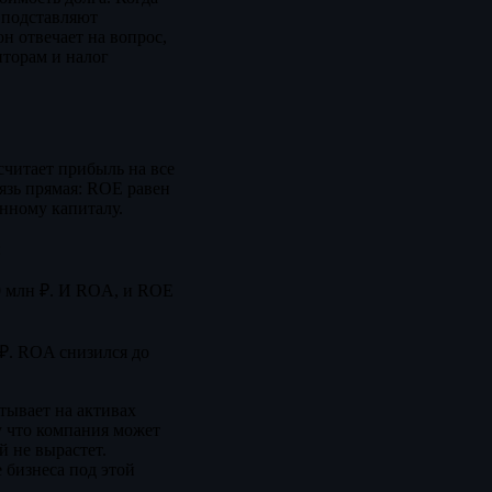
а подставляют
 отвечает на вопрос,
иторам и налог
считает прибыль на все
язь прямая: ROE равен
нному капиталу.
:
0 млн ₽. И ROA, и ROE
 ₽. ROA снизился до
тывает на активах
у что компания может
й не вырастет.
 бизнеса под этой