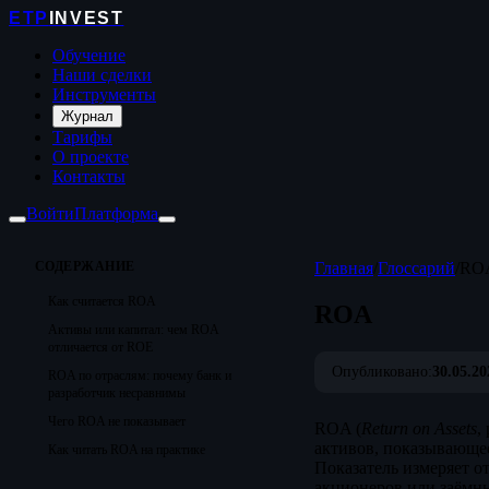
ETP
INVEST
Обучение
Наши сделки
Инструменты
Журнал
Тарифы
О проекте
Контакты
Войти
Платформа
СОДЕРЖАНИЕ
Главная
/
Глоссарий
/
RO
Как считается ROA
ROA
Активы или капитал: чем ROA
отличается от ROE
Опубликовано:
30.05.20
ROA по отраслям: почему банк и
разработчик несравнимы
Чего ROA не показывает
ROA (
Return on Assets
,
активов, показывающе
Как читать ROA на практике
Показатель измеряет о
акционеров или заёмн