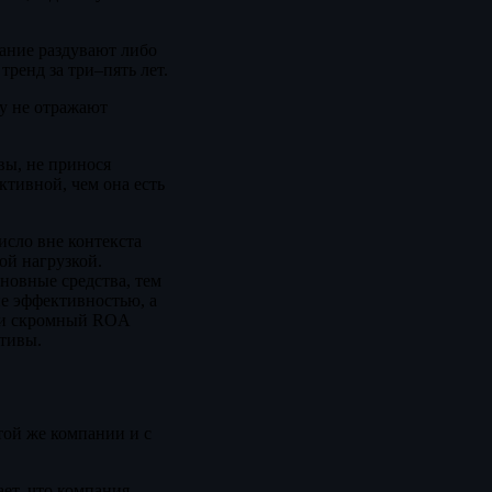
сание раздувают либо
тренд за три–пять лет.
ту не отражают
вы, не принося
тивной, чем она есть
исло вне контекста
ой нагрузкой.
новные средства, тем
не эффективностью, а
ями скромный ROA
ктивы.
той же компании и с
ет, что компания