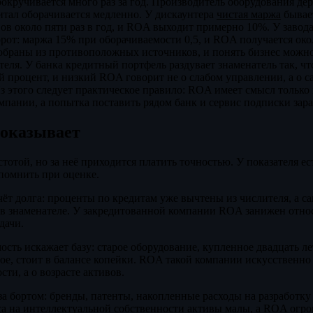
рокручивается много раз за год. Производитель оборудования де
итал оборачивается медленно. У дискаунтера
чистая маржа
бывае
ов около пяти раз в год, и ROA выходит примерно 10%. У завод
от: маржа 15% при оборачиваемости 0,5, и ROA получается ок
обраны из противоположных источников, и понять бизнес можно
еля. У банка кредитный портфель раздувает знаменатель так, чт
 процент, и низкий ROA говорит не о слабом управлении, а о с
Из этого следует практическое правило: ROA имеет смысл только
мпании, а попытка поставить рядом банк и сервис подписки зара
показывает
тотой, но за неё приходится платить точностью. У показателя е
 помнить при оценке.
т долга: проценты по кредитам уже вычтены из числителя, а с
 в знаменателе. У закредитованной компании ROA занижен отно
дачи.
ость искажает базу: старое оборудование, купленное двадцать ле
е, стоит в балансе копейки. ROA такой компании искусственно 
сти, а о возрасте активов.
а бортом: бренды, патенты, накопленные расходы на разработку
са на интеллектуальной собственности активы малы, а ROA огром