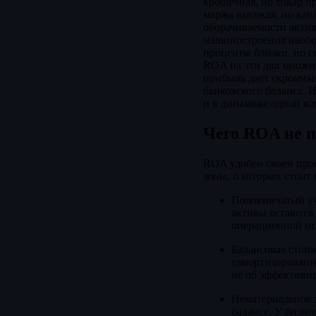
крошечная, но товар п
маржа высокая, но кап
оборачиваемости актив
машиностроения наобор
проценты близки, но с
ROA на эти два множит
прибыль даёт скромный
банковского баланса. 
и в динамике одной ко
Чего ROA не 
ROA удобен своей прос
зоны, о которых стоит
Половинчатый учё
активы остаются
операционной от
Балансовая стоим
самортизированно
не об эффективно
Нематериальное з
балансе. У бизне