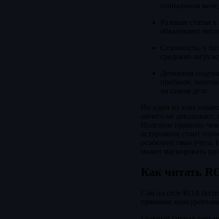
гениальном мене
Разовые статьи в
обваливают числи
Сезонность: у би
среднюю загрузку
Денежная подушка
прибыли, поэтом
на самом деле.
Ни один из этих изъян
ничего не доказывает,
Полезное правило: чем
осторожнее стоит отно
особенностями учёта.
может маскировать здо
Как читать R
Сам по себе ROA беспо
прямыми конкурентами 
Главный сигнал даёт н