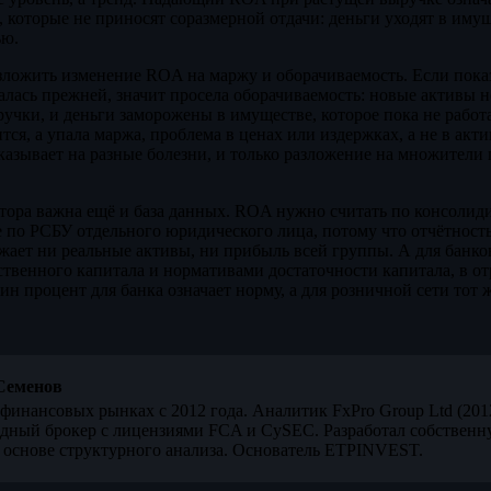
, которые не приносят соразмерной отдачи: деньги уходят в иму
ью.
ложить изменение ROA на маржу и оборачиваемость. Если показ
талась прежней, значит просела оборачиваемость: новые активы 
чки, и деньги заморожены в имуществе, которое пока не работа
ся, а упала маржа, проблема в ценах или издержках, а не в акти
азывает на разные болезни, и только разложение на множители 
тора важна ещё и база данных. ROA нужно считать по консолид
 по РСБУ отдельного юридического лица, потому что отчётност
ажает ни реальные активы, ни прибыль всей группы. А для банк
ственного капитала и нормативами достаточности капитала, в от
ин процент для банка означает норму, а для розничной сети тот 
Семенов
финансовых рынках с 2012 года. Аналитик FxPro Group Ltd (20
дный брокер с лицензиями FCA и CySEC. Разработал собственн
 основе структурного анализа. Основатель ETPINVEST.