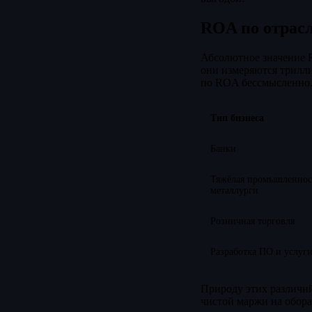
ROA по отрасл
Абсолютное значение R
они измеряются трилли
по ROA бессмысленно
Тип бизнеса
Банки
Тяжёлая промышленнос
металлурги
Розничная торговля
Разработка ПО и услуг
Природу этих различи
чистой маржи на обора