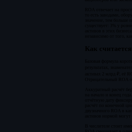
ROA отвечает на прост
то есть заводами, обор
значение, тем больше 
существует: 3% у розн
активов в этих бизнеса
независимо от того, к
Как считаетс
Базовая формула коро
результатах, знаменате
активах 2 млрд ₽, её 
Отрицательный ROA озн
Аккуратный расчёт бер
на начало и конец года
отчётную дату фиксиру
расчёт по конечной циф
двузначного ROA в кап
активов нормой могут 
В числителе стоит имен
ROA смешивает в одном