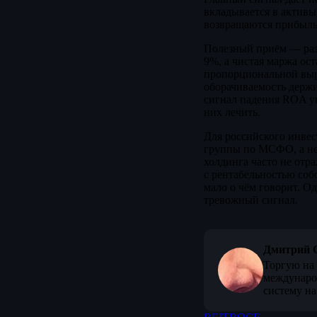
вкладывается в активы
возвращаются прибыл
Полезный приём — раз
9%, а чистая маржа ос
пропорциональной выру
оборачиваемость держит
сигнал падения ROA ук
них лечить.
Для российского инвес
группы по МСФО, а не
холдинга часто не отр
с рентабельностью соб
мало о чём говорит. Од
тревожный сигнал.
Дмитрий 
Торгую на 
междунаро
систему на