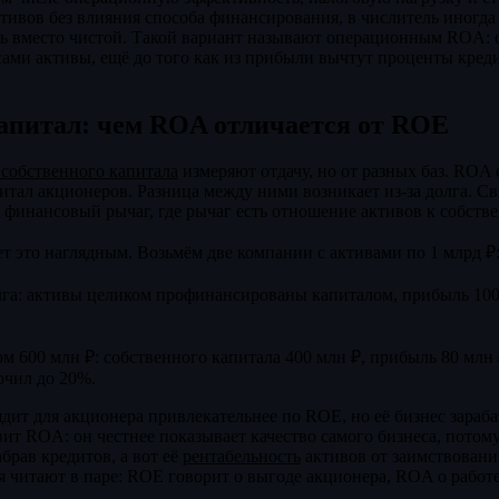
ктивов без влияния способа финансирования, в числитель иногд
 вместо чистой. Такой вариант называют операционным ROA: он
сами активы, ещё до того как из прибыли вычтут проценты кред
апитал: чем ROA отличается от ROE
 собственного капитала
измеряют отдачу, но от разных баз. ROA 
тал акционеров. Разница между ними возникает из-за долга. Св
инансовый рычаг, где рычаг есть отношение активов к собстве
т это наглядным. Возьмём две компании с активами по 1 млрд ₽
лга: активы целиком профинансированы капиталом, прибыль 10
м 600 млн ₽: собственного капитала 400 млн ₽, прибыль 80 млн
очил до 20%.
дит для акционера привлекательнее по ROE, но её бизнес зараба
вит ROA: он честнее показывает качество самого бизнеса, потом
брав кредитов, а вот её
рентабельность
активов от заимствовани
я читают в паре: ROE говорит о выгоде акционера, ROA о работе