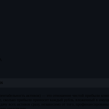
A
26
 рентабельность активов) — это отношение чистой прибыли комп
е, сколько прибыли приносит каждый рубль, вложенный в имуще
тдачу всех активов сразу, независимо от того, профинансирован
ыми средствами.