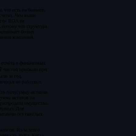
 что есть на балансе,
 счетах. Чем выше
его» ROA не
 потому что структура
оценивает бизнес
внения компаний.
з отчёта о финансовых
н ₽ чистой прибыли при
ли за год.
ически не работают.
есть полусумму активов
сумма активов на
 распродала имущество,
ультат. Для
компании без тяжёлых
алогов. Из-за этого
имость долга. Когда