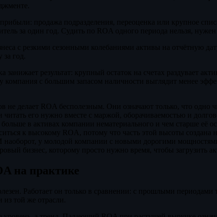
джменте.
 прибыли: продажа подразделения, переоценка или крупное спи
тель за один год. Судить по ROA одного периода нельзя, нужен 
знеса с резкими сезонными колебаниями активы на отчётную да
 за год.
 занижает результат: крупный остаток на счетах раздувает акти
у компания с большим запасом наличности выглядит менее эффек
ов не делает ROA бесполезным. Они означают только, что одно ч
 и читать его нужно вместе с маржой, оборачиваемостью и долгов
 больше в активах компании нематериального и чем старше её ос
ситься к высокому ROA, потому что часть этой высоты создана 
 И наоборот, у молодой компании с новыми дорогими мощност
ровый бизнес, которому просто нужно время, чтобы загрузить а
OA на практике
лезен. Работает он только в сравнении: с прошлыми периодами 
из той же отрасли.
е уровень, а тренд. Падающий ROA при растущей выручке означа