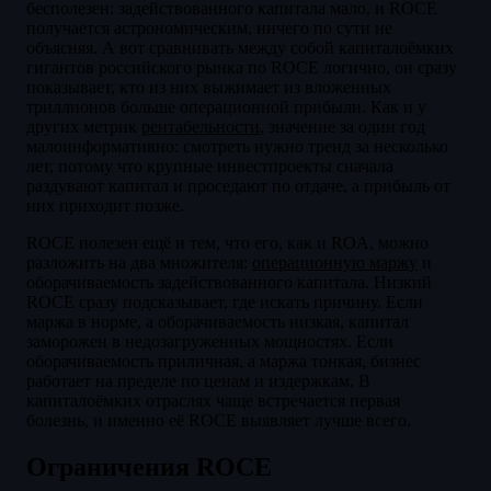
бесполезен: задействованного капитала мало, и ROCE
получается астрономическим, ничего по сути не
объясняя. А вот сравнивать между собой капиталоёмких
гигантов российского рынка по ROCE логично, он сразу
показывает, кто из них выжимает из вложенных
триллионов больше операционной прибыли. Как и у
других метрик
рентабельности
, значение за один год
малоинформативно: смотреть нужно тренд за несколько
лет, потому что крупные инвестпроекты сначала
раздувают капитал и проседают по отдаче, а прибыль от
них приходит позже.
ROCE полезен ещё и тем, что его, как и ROA, можно
разложить на два множителя:
операционную маржу
и
оборачиваемость задействованного капитала. Низкий
ROCE сразу подсказывает, где искать причину. Если
маржа в норме, а оборачиваемость низкая, капитал
заморожен в недозагруженных мощностях. Если
оборачиваемость приличная, а маржа тонкая, бизнес
работает на пределе по ценам и издержкам. В
капиталоёмких отраслях чаще встречается первая
болезнь, и именно её ROCE выявляет лучше всего.
Ограничения ROCE