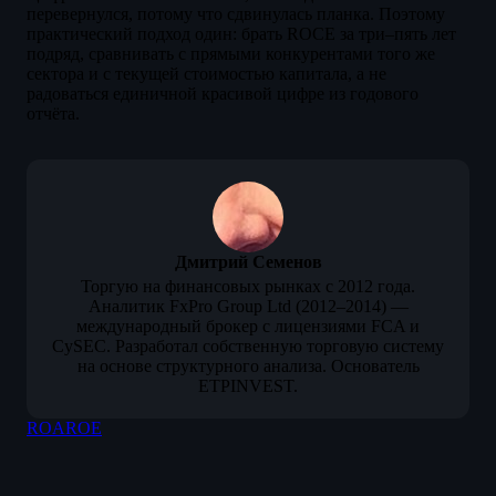
перевернулся, потому что сдвинулась планка. Поэтому
практический подход один: брать ROCE за три–пять лет
подряд, сравнивать с прямыми конкурентами того же
сектора и с текущей стоимостью капитала, а не
радоваться единичной красивой цифре из годового
отчёта.
Дмитрий Семенов
Торгую на финансовых рынках с 2012 года.
Аналитик FxPro Group Ltd (2012–2014) —
международный брокер с лицензиями FCA и
CySEC. Разработал собственную торговую систему
на основе структурного анализа. Основатель
ETPINVEST.
ROA
ROE