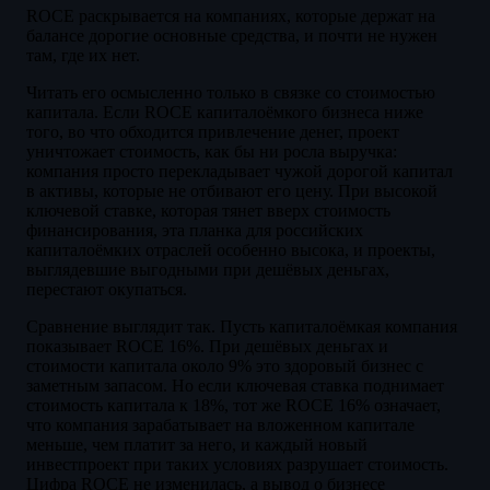
ROCE раскрывается на компаниях, которые держат на
балансе дорогие основные средства, и почти не нужен
там, где их нет.
Читать его осмысленно только в связке со стоимостью
капитала. Если ROCE капиталоёмкого бизнеса ниже
того, во что обходится привлечение денег, проект
уничтожает стоимость, как бы ни росла выручка:
компания просто перекладывает чужой дорогой капитал
в активы, которые не отбивают его цену. При высокой
ключевой ставке, которая тянет вверх стоимость
финансирования, эта планка для российских
капиталоёмких отраслей особенно высока, и проекты,
выглядевшие выгодными при дешёвых деньгах,
перестают окупаться.
Сравнение выглядит так. Пусть капиталоёмкая компания
показывает ROCE 16%. При дешёвых деньгах и
стоимости капитала около 9% это здоровый бизнес с
заметным запасом. Но если ключевая ставка поднимает
стоимость капитала к 18%, тот же ROCE 16% означает,
что компания зарабатывает на вложенном капитале
меньше, чем платит за него, и каждый новый
инвестпроект при таких условиях разрушает стоимость.
Цифра ROCE не изменилась, а вывод о бизнесе