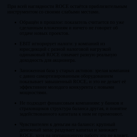
При всей наглядности ROCE остаётся приблизительным
инструментом со своими слабыми местами.
Обращён в прошлое: показатель считается по уже
сделанным вложениям и ничего не говорит об
отдаче новых проектов.
EBIT игнорирует налоги: у компаний из
юрисдикций с разной налоговой нагрузкой
одинаковый ROCE означает разную реальную
доходность для акционера.
Заниженная база у старых активов: зрелая компания
с давно самортизированным оборудованием
показывает завышенный ROCE, и это не делает её
эффективнее молодого конкурента с новыми
мощностями.
Не подходит финансовым компаниям: у банков и
страховщиков структура баланса другая, и понятие
задействованного капитала к ним не применяют.
Чувствителен к деньгам на балансе: крупный
денежный запас раздувает капитал и занижает
ROCE, хотя на операционную работу это не влияет.