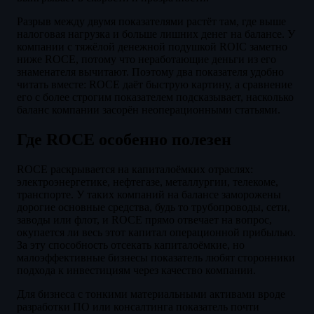
Разрыв между двумя показателями растёт там, где выше
налоговая нагрузка и больше лишних денег на балансе. У
компании с тяжёлой денежной подушкой ROIC заметно
ниже ROCE, потому что неработающие деньги из его
знаменателя вычитают. Поэтому два показателя удобно
читать вместе: ROCE даёт быструю картину, а сравнение
его с более строгим показателем подсказывает, насколько
баланс компании засорён неоперационными статьями.
Где ROCE особенно полезен
ROCE раскрывается на капиталоёмких отраслях:
электроэнергетике, нефтегазе, металлургии, телекоме,
транспорте. У таких компаний на балансе заморожены
дорогие основные средства, будь то трубопроводы, сети,
заводы или флот, и ROCE прямо отвечает на вопрос,
окупается ли весь этот капитал операционной прибылью.
За эту способность отсекать капиталоёмкие, но
малоэффективные бизнесы показатель любят сторонники
подхода к инвестициям через качество компании.
Для бизнеса с тонкими материальными активами вроде
разработки ПО или консалтинга показатель почти