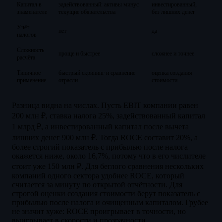
Капитал в
задействованный: активы минус
инвестированный,
знаменателе
текущие обязательства
без лишних денег
Учёт
нет
да
налогов
Сложность
проще и быстрее
сложнее и точнее
расчёта
Типичное
быстрый скрининг и сравнение
оценка создания
применение
отрасли
стоимости
Разница видна на числах. Пусть EBIT компании равен
200 млн ₽, ставка налога 25%, задействованный капитал
1 млрд ₽, а инвестированный капитал после вычета
лишних денег 900 млн ₽. Тогда ROCE составит 20%, а
более строгий показатель с прибылью после налога
окажется ниже, около 16,7%, потому что в его числителе
стоит уже 150 млн ₽. Для беглого сравнения нескольких
компаний одного сектора удобнее ROCE, который
считается за минуту по открытой отчётности. Для
строгой оценки создания стоимости берут показатель с
прибылью после налога и очищенным капиталом. Грубее
не значит хуже: ROCE проигрывает в точности, но
выигрывает в скорости и прозрачности.