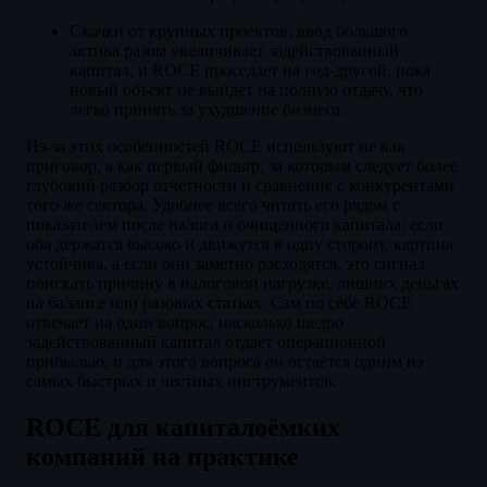
Скачки от крупных проектов: ввод большого
актива разом увеличивает задействованный
капитал, и ROCE проседает на год-другой, пока
новый объект не выйдет на полную отдачу, что
легко принять за ухудшение бизнеса.
Из-за этих особенностей ROCE используют не как
приговор, а как первый фильтр, за которым следует более
глубокий разбор отчётности и сравнение с конкурентами
того же сектора. Удобнее всего читать его рядом с
показателем после налога и очищенного капитала: если
оба держатся высоко и движутся в одну сторону, картина
устойчива, а если они заметно расходятся, это сигнал
поискать причину в налоговой нагрузке, лишних деньгах
на балансе или разовых статьях. Сам по себе ROCE
отвечает на один вопрос, насколько щедро
задействованный капитал отдаёт операционной
прибылью, и для этого вопроса он остаётся одним из
самых быстрых и честных инструментов.
ROCE для капиталоёмких
компаний на практике