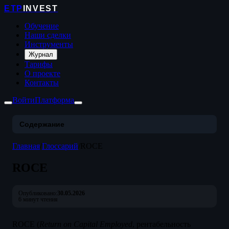
ETP
INVEST
Обучение
Наши сделки
Инструменты
Журнал
Тарифы
О проекте
Контакты
Войти
Платформа
Содержание
Главная
/
Глоссарий
/
ROCE
ROCE
Опубликовано:
30.05.2026
6 минут чтения
ROCE (
Return on Capital Employed
, рентабельность