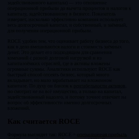
задействованного капитала) — это отношение
операционной прибыли до вычета процентов и налогов к
капиталу, задействованному в бизнесе. Показатель
измеряет, насколько эффективно компания использует
весь долгосрочный капитал, и собственный, и заёмный,
для получения операционной прибыли.
ROCE удобен тем, что оценивает работу бизнеса до того,
как в дело вмешиваются налоги и стоимость заёмных
денег. Это делает его подходящим для сравнения
компаний с разной долговой нагрузкой и из
капиталоёмких отраслей, где в активы вложены
огромные суммы. Аналитики используют ROCE как
быстрый способ отсеять бизнес, который много
вкладывает, но мало зарабатывает на вложенном
капитале. По духу он близок к
рентабельности активов
,
но смотрит не на всё имущество, а только на капитал,
задействованный надолго, и потому точнее отвечает на
вопрос об эффективности именно долгосрочных
вложений.
Как считается ROCE
Формула выглядит так: ROCE =
операционная прибыль