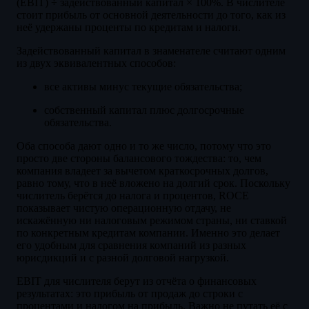
(EBIT) ÷ задействованный капитал × 100%. В числителе
стоит прибыль от основной деятельности до того, как из
неё удержаны проценты по кредитам и налоги.
Задействованный капитал в знаменателе считают одним
из двух эквивалентных способов:
все активы минус текущие обязательства;
собственный капитал плюс долгосрочные
обязательства.
Оба способа дают одно и то же число, потому что это
просто две стороны балансового тождества: то, чем
компания владеет за вычетом краткосрочных долгов,
равно тому, что в неё вложено на долгий срок. Поскольку
числитель берётся до налога и процентов, ROCE
показывает чистую операционную отдачу, не
искажённую ни налоговым режимом страны, ни ставкой
по конкретным кредитам компании. Именно это делает
его удобным для сравнения компаний из разных
юрисдикций и с разной долговой нагрузкой.
EBIT для числителя берут из отчёта о финансовых
результатах: это прибыль от продаж до строки с
процентами и налогом на прибыль. Важно не путать её с