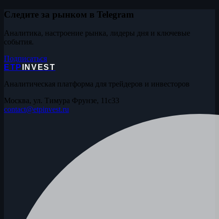
Следите за рынком в Telegram
Аналитика, настроение рынка, лидеры дня и ключевые
события.
Подписаться
ETP
INVEST
Аналитическая платформа для трейдеров и инвесторов
Москва, ул. Тимура Фрунзе, 11с33
contact@etpinvest.ru