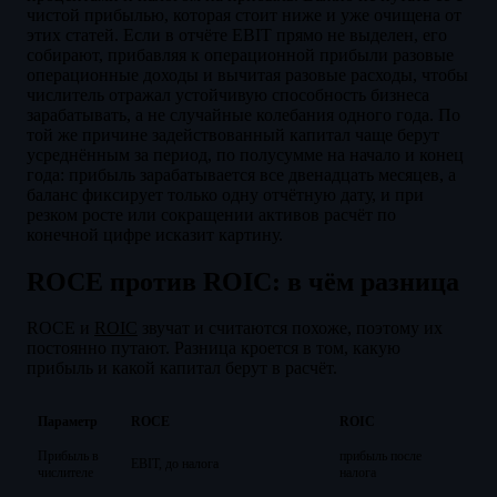
чистой прибылью, которая стоит ниже и уже очищена от
этих статей. Если в отчёте EBIT прямо не выделен, его
собирают, прибавляя к операционной прибыли разовые
операционные доходы и вычитая разовые расходы, чтобы
числитель отражал устойчивую способность бизнеса
зарабатывать, а не случайные колебания одного года. По
той же причине задействованный капитал чаще берут
усреднённым за период, по полусумме на начало и конец
года: прибыль зарабатывается все двенадцать месяцев, а
баланс фиксирует только одну отчётную дату, и при
резком росте или сокращении активов расчёт по
конечной цифре исказит картину.
ROCE против ROIC: в чём разница
ROCE и
ROIC
звучат и считаются похоже, поэтому их
постоянно путают. Разница кроется в том, какую
прибыль и какой капитал берут в расчёт.
Параметр
ROCE
ROIC
Прибыль в
прибыль после
EBIT, до налога
числителе
налога