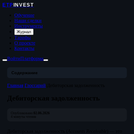
ETP
INVEST
Обучение
Наши сделки
Инструменты
Журнал
Тарифы
О проекте
Контакты
Войти
Платформа
Содержание
Главная
/
Глоссарий
/
Дебиторская задолженность
Дебиторская задолженность
Опубликовано:
02.06.2026
4 минуты чтения
Дебиторская задолженность (
Accounts Receivable
) — это