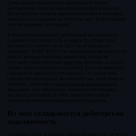
сумма долгов покупателей, заказчиков и прочих
контрагентов перед организацией, которые возникли
после отгрузки товаров, выполнения работ или выдачи
авансов и не погашены на отчётную дату. В разговорной
речи её называют дебиторкой.
В бухгалтерском балансе дебиторская задолженность
отражается по строке 1230 в разделе II «Оборотные
активы», а с отчётности за 2025 год её раскрытие
регулирует ФСБУ 4/2023. По экономическому смыслу это
деньги, которые компания заработала, но ещё не
получила: товар отгружен,
выручка
признана, а оплата
придёт через оговорённую отсрочку. Если же компания
сама внесла предоплату поставщику, эта сумма тоже
становится дебиторской задолженностью, пока товар не
отгружен. Дебиторка и
кредиторская задолженность
зеркальны: долг покупателя, который у поставщика
числится дебиторкой, в учёте самого покупателя
становится обязательством перед поставщиком.
Из чего складывается дебиторская
задолженность
Основную часть дебиторки обычно формируют расчёты с