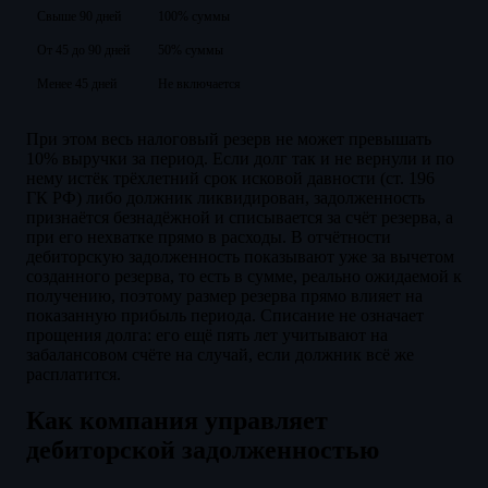
Свыше 90 дней
100% суммы
От 45 до 90 дней
50% суммы
Менее 45 дней
Не включается
При этом весь налоговый резерв не может превышать
10% выручки за период. Если долг так и не вернули и по
нему истёк трёхлетний срок исковой давности (ст. 196
ГК РФ) либо должник ликвидирован, задолженность
признаётся безнадёжной и списывается за счёт резерва, а
при его нехватке прямо в расходы. В отчётности
дебиторскую задолженность показывают уже за вычетом
созданного резерва, то есть в сумме, реально ожидаемой к
получению, поэтому размер резерва прямо влияет на
показанную прибыль периода. Списание не означает
прощения долга: его ещё пять лет учитывают на
забалансовом счёте на случай, если должник всё же
расплатится.
Как компания управляет
дебиторской задолженностью