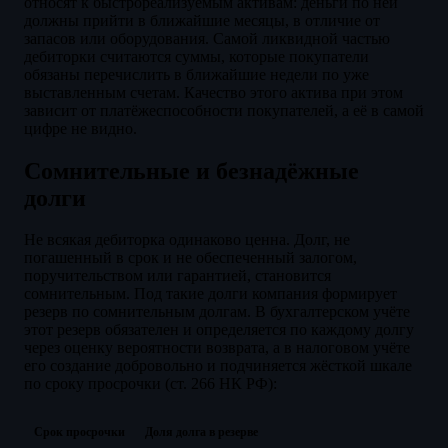
относят к быстрореализуемым активам: деньги по ней
должны прийти в ближайшие месяцы, в отличие от
запасов или оборудования. Самой ликвидной частью
дебиторки считаются суммы, которые покупатели
обязаны перечислить в ближайшие недели по уже
выставленным счетам. Качество этого актива при этом
зависит от платёжеспособности покупателей, а её в самой
цифре не видно.
Сомнительные и безнадёжные
долги
Не всякая дебиторка одинаково ценна. Долг, не
погашенный в срок и не обеспеченный залогом,
поручительством или гарантией, становится
сомнительным. Под такие долги компания формирует
резерв по сомнительным долгам. В бухгалтерском учёте
этот резерв обязателен и определяется по каждому долгу
через оценку вероятности возврата, а в налоговом учёте
его создание добровольно и подчиняется жёсткой шкале
по сроку просрочки (ст. 266 НК РФ):
Срок просрочки
Доля долга в резерве