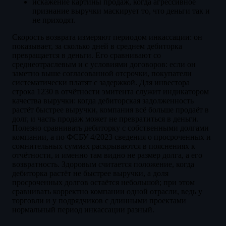
искажение картины продаж, когда агрессивное
признание выручки маскирует то, что деньги так и
не приходят.
Скорость возврата измеряют периодом инкассации: он
показывает, за сколько дней в среднем дебиторка
превращается в деньги. Его сравнивают со
среднеотраслевым и с условиями договоров: если он
заметно выше согласованной отсрочки, покупатели
систематически платят с задержкой. Для инвестора
строка 1230 в отчётности эмитента служит индикатором
качества выручки: когда дебиторская задолженность
растёт быстрее выручки, компания всё больше продаёт в
долг, и часть продаж может не превратиться в деньги.
Полезно сравнивать дебиторку с собственными долгами
компании, а по ФСБУ 4/2023 сведения о просроченных и
сомнительных суммах раскрываются в пояснениях к
отчётности, и именно там видно не размер долга, а его
возвратность. Здоровым считается положение, когда
дебиторка растёт не быстрее выручки, а доля
просроченных долгов остаётся небольшой; при этом
сравнивать корректно компании одной отрасли, ведь у
торговли и у подрядчиков с длинными проектами
нормальный период инкассации разный.