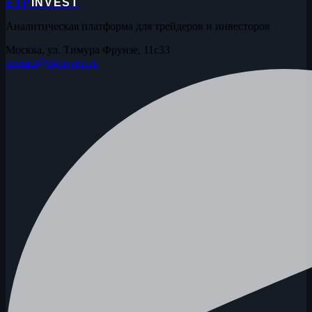
ETP
INVEST
Аналитическая платформа для трейдеров и инвесторов
Москва, ул. Тимура Фрунзе, 11с33
contact@etpinvest.ru