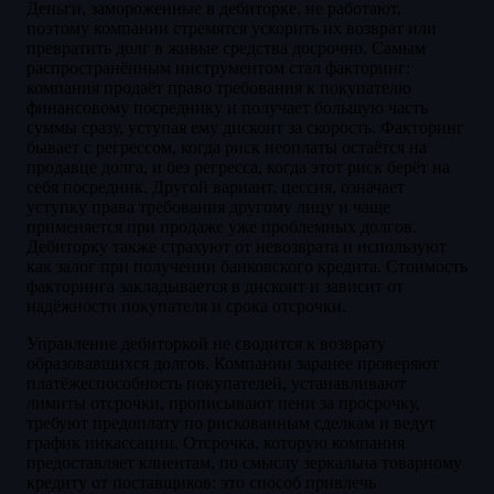
Деньги, замороженные в дебиторке, не работают,
поэтому компании стремятся ускорить их возврат или
превратить долг в живые средства досрочно. Самым
распространённым инструментом стал факторинг:
компания продаёт право требования к покупателю
финансовому посреднику и получает большую часть
суммы сразу, уступая ему дисконт за скорость. Факторинг
бывает с регрессом, когда риск неоплаты остаётся на
продавце долга, и без регресса, когда этот риск берёт на
себя посредник. Другой вариант, цессия, означает
уступку права требования другому лицу и чаще
применяется при продаже уже проблемных долгов.
Дебиторку также страхуют от невозврата и используют
как залог при получении банковского кредита. Стоимость
факторинга закладывается в дисконт и зависит от
надёжности покупателя и срока отсрочки.
Управление дебиторкой не сводится к возврату
образовавшихся долгов. Компании заранее проверяют
платёжеспособность покупателей, устанавливают
лимиты отсрочки, прописывают пени за просрочку,
требуют предоплату по рискованным сделкам и ведут
график инкассации. Отсрочка, которую компания
предоставляет клиентам, по смыслу зеркальна товарному
кредиту от поставщиков: это способ привлечь