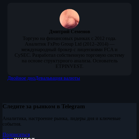
Дмитрий Семенов
Торгую на финансовых рынках с 2012 года.
Аналитик FxPro Group Ltd (2012–2014) —
международный брокер с лицензиями FCA и
CySEC. Разработал собственную торговую систему
на основе структурного анализа. Основатель
ETPINVEST.
Двойное дно
Девальвация валюты
Следите за рынком в Telegram
Аналитика, настроение рынка, лидеры дня и ключевые
события.
Подписаться