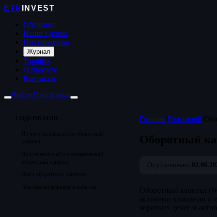
ETP
INVEST
Обучение
Наши сделки
Инструменты
Журнал
Тарифы
О проекте
Контакты
Войти
Платформа
СОДЕРЖАНИЕ
Главная
/
Глоссарий
/
Обо
Из чего складывается оборотный
Оборотный ка
капитал
Положительный и отрицательный
оборотный капитал
Опубликовано:
02.06.20
Цикл оборотного капитала
Чем опасен дефицит и избыток
Оборотный капитал (
W
активами компании и е
коротких денег и акти