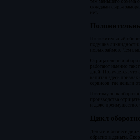
тем меньшего объёма о
складами сырья замора
нет.
Положительны
Положительный оборотн
подушка ликвидности: 
новых займов. Чем вы
Отрицательный оборотн
работают именно так: п
дней. Получается, что
капитал здесь признак 
сервисов, где деньги о
Поэтому знак оборотно
производства отрицате
и даже преимущество. 
Цикл оборотн
Деньги в бизнесе движ
обратно в деньги. Скор