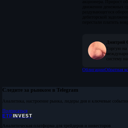
акционера. Прирост об
движении денежных сре
раздувающегося оборо
дебиторской задолженн
перестали платить вовр
Дмитрий 
Торгую на 
междунаро
систему на
Облигации
Обратная к
Следите за рынком в Telegram
Аналитика, настроение рынка, лидеры дня и ключевые события
Подписаться
ETP
INVEST
Аналитическая платформа для трейдеров и инвесторов