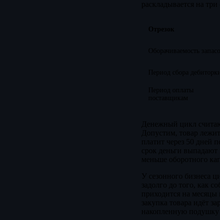
раскладывается на три 
Отрезок
Оборачиваемость запас
Период сбора дебиторк
Период оплаты
поставщикам
Денежный цикл считаю
Допустим, товар лежит
платит через 50 дней п
срок деньги выпадают и
меньше оборотного кап
У сезонного бизнеса ц
задолго до того, как 
приходится на месяцы 
закупка товара идёт за
накопленную подушку