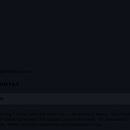
ротный капитал
питал
26
orking Capital
, рабочий капитал) — это разница между оборотн
ё краткосрочными (текущими) обязательствами. Он показывает, 
вов, чтобы покрыть обязательства ближайшего года.