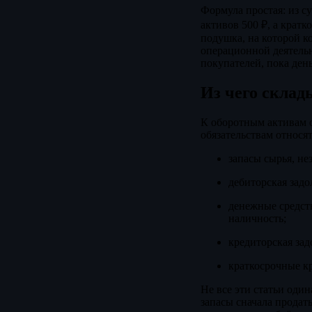
Формула простая: из с
активов 500 ₽, а кратк
подушка, на которой 
операционной деятельно
покупателей, пока ден
Из чего склад
К оборотным активам о
обязательствам относят
запасы сырья, не
дебиторская задо
денежные средст
наличность;
кредиторская зад
краткосрочные кр
Не все эти статьи оди
запасы сначала продат