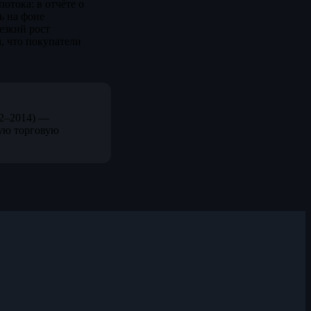
отока: в отчёте о
ь на фоне
езкий рост
, что покупатели
12–2014) —
ую торговую