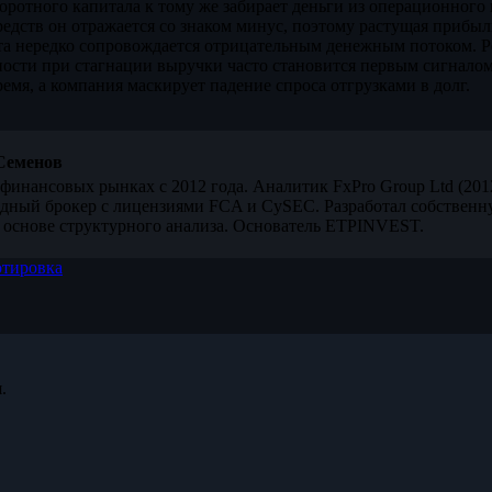
оротного капитала к тому же забирает деньги из операционного п
дств он отражается со знаком минус, поэтому растущая прибыл
та нередко сопровождается отрицательным денежным потоком. Р
ости при стагнации выручки часто становится первым сигналом
емя, а компания маскирует падение спроса отгрузками в долг.
Семенов
финансовых рынках с 2012 года. Аналитик FxPro Group Ltd (20
дный брокер с лицензиями FCA и CySEC. Разработал собственн
 основе структурного анализа. Основатель ETPINVEST.
отировка
.