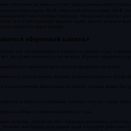
уммы оборотных активов вычитают краткосрочные обязательства
осрочных обязательств 300 ₽, оборотный капитал равен 200 ₽. Это
компания ведёт повседневные операции. Оборотный капитал час
сти: за его счёт компания закупает сырьё, держит запасы и ждё
ьги не вернутся в цикле продаж.
ывается оборотный капитал
тносят всё, что превращается в деньги в пределах года, к кратк
 всё, что нужно оплатить за тот же срок. В расчёт оборотного к
завершённого производства и готовой продукции на складе;
лженность, то есть деньги, которые должны покупатели за уже 
ва и краткосрочные финансовые вложения, которые можно быстр
олженность перед поставщиками, которая стоит на стороне обяза
едиты и займы со сроком погашения до года.
наково полезны. Деньги на счёте ликвидны мгновенно, дебиторку
ь. Поэтому чем больше доля живых денег и быстрой дебиторки в