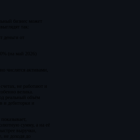
льный бизнес может
выглядят так:
т деньги от
0% (на май 2026)
но числятся активами,
счетах, не работают и
собенно велика.
од реальный объём
в и дебиторки и
 показывает,
олютную сумму, а на её
быстрее выручки,
, не доходя до