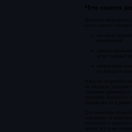
Чем опасен де
Нехватка оборотного к
встать просто потому, 
кассовые разрывы
покупателей;
дорогое затыкани
делает каждый р
омертвление дене
но дохода не при
Избыток оборотного ка
не приносят доходност
Здоровый ориентир не 
операций. Грамотное у
направляет их в развит
Для инвестора оборотн
переживёт ли компания
отношение к выручке и
бизнес всё хуже управл