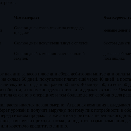
отрезка:
Что измеряет
Чем короче, т
Сколько дней товар лежит на складе до
ов
меньше денег з
продажи
и
Сколько дней покупатели тянут с оплатой
быстрее деньги
Сколько дней компания тянет с оплатой
дольше работае
закупок
поставщика
т как дни запасов плюс дни сбора дебиторки минус дни оплаты
 на складе 60 дней, покупатели платят ещё через 40 дней, а пос
осле закупки. Тогда цикл равен 60 плюс 40 минус 50, то есть 50 д
з оборота, и их нужно где-то занять или держать в запасе. Чем к
итала связано в операциях и тем больше денег свободно для раз
икл растягивается неравномерно. Аграрная компания вкладывает
соберёт урожай и получит выручку, поэтому пик потребности в об
перед сезоном продаж. Та же логика у ритейла перед новогодни
ранее, а выручка приходит позже, и под этот разрыв компания де
 или короткую кредитную линию.