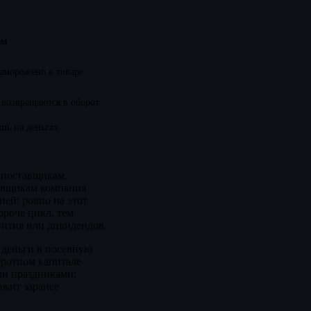
ем
аморожено в товаре
 возвращаются в оборот
шь на деньгах
 поставщикам.
тавщикам компания
ней: ровно на этот
ороче цикл, тем
вития или дивидендов.
 деньги в посевную
оротном капитале
ми праздниками:
ржит заранее