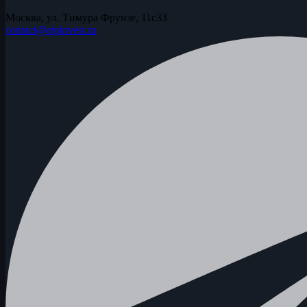
Москва, ул. Тимура Фрунзе, 11с33
contact@etpinvest.ru