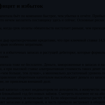
фицит и избыток
апитала бьёт по компании быстрее, чем убытки в отчёте. Прибы
что нечем заплатить поставщику здесь и сейчас. Основные риски 
, когда срок оплаты обязательств наступает раньше, чем приходя
е дыр краткосрочными кредитами, что при ключевой ставке 14,5
азрыв особенно затратным;
г в избыточных запасах и растущей дебиторке, которые формаль
носят.
питала тоже не бесплатен. Деньги, замороженные в запасах и на 
и, а при высокой ставке альтернативная стоимость таких денег о
«чем больше, тем лучше», а минимально достаточный уровень п
правление оборотным капиталом высвобождает деньги из запасо
ие, не привлекая внешний долг.
ый капитал служит индикатором не доходности, а живучести: он
 ближайший год без новых займов. Смотреть полезнее не на абс
 на динамику за несколько лет. Если оборотный капитал растёт 
яет запасами и дебиторкой, и часть прибыли застревает в обороте