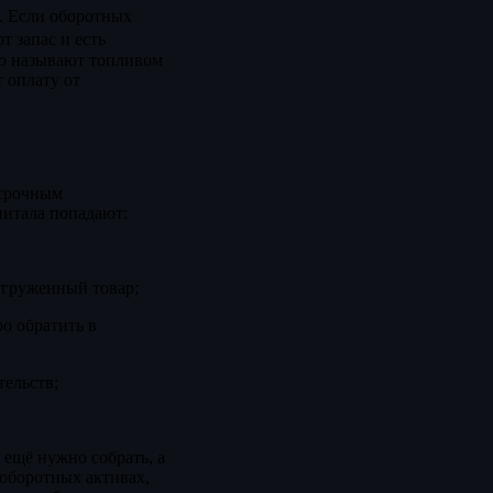
. Если оборотных
т запас и есть
то называют топливом
т оплату от
осрочным
апитала попадают:
отгруженный товар;
о обратить в
тельств;
 ещё нужно собрать, а
 оборотных активах,