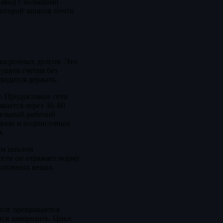
Завод с большими
которой запасов почти
косрочных долгов. Это
кущим счетам без
ходится держать.
у. Продуктовые сети
ывается через 30–60
тельный рабочий
 связи и подписочных
м.
ым циклом
сети он отражает норму
положных вещах.
долг превращается
тся заморозить. Цикл