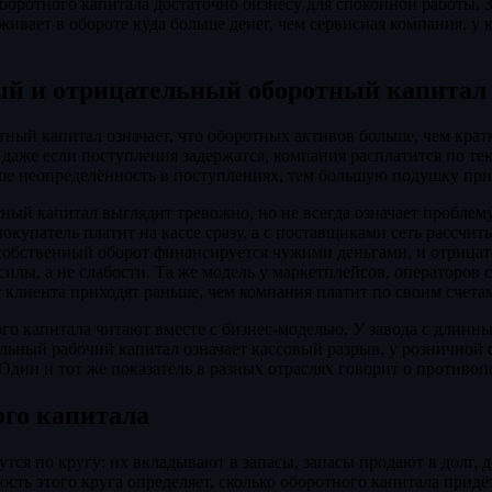
боротного капитала достаточно бизнесу для спокойной работы. 
живает в обороте куда больше денег, чем сервисная компания, у 
й и отрицательный оборотный капитал
ый капитал означает, что оборотных активов больше, чем крат
даже если поступления задержатся, компания расплатится по те
ше неопределённость в поступлениях, тем большую подушку при
ый капитал выглядит тревожно, но не всегда означает проблем
окупатель платит на кассе сразу, а с поставщиками сеть рассчит
 собственный оборот финансируется чужими деньгами, и отрица
силы, а не слабости. Та же модель у маркетплейсов, операторов
т клиента приходят раньше, чем компания платит по своим счета
го капитала читают вместе с бизнес-моделью. У завода с длинн
льный рабочий капитал означает кассовый разрыв, у розничной 
Один и тот же показатель в разных отраслях говорит о противо
ого капитала
утся по кругу: их вкладывают в запасы, запасы продают в долг, 
ость этого круга определяет, сколько оборотного капитала придё