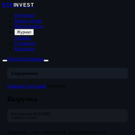
ETP
INVEST
Обучение
Наши сделки
Инструменты
Журнал
Тарифы
О проекте
Контакты
Войти
Платформа
Содержание
Главная
/
Глоссарий
/
Выручка
Выручка
Опубликовано:
03.12.2025
4 минуты чтения
Выручка — это совокупный доход компании от