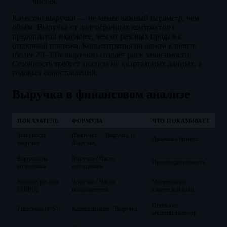
чистая.
Качество выручки — не менее важный параметр, чем
объём. Выручка от долгосрочных контрактов с
предоплатой надёжнее, чем от разовых продаж с
отсрочкой платежа. Концентрация на одном клиенте
(более 20–30% выручки) создаёт риск зависимости.
Сезонность требует анализа не квартальных данных, а
годовых сопоставлений.
Выручка в финансовом анализе
ПОКАЗАТЕЛЬ
ФОРМУЛА
ЧТО ПОКАЗЫВАЕТ
Темп роста
(Выручка₁ − Выручка₀) /
Динамика бизнеса
выручки
Выручка₀
Выручка на
Выручка / Число
Производительность
сотрудника
сотрудников
Revenue per user
Выручка / Число
Монетизация
(ARPU)
пользователей
клиентской базы
Оценка по
Price/Sales (P/S)
Капитализация / Выручка
мультипликатору