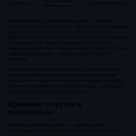
Выручка компании /
Доля рынка
Конкурентная позиция
Выручка отрасли
Мультипликатор
P/S
(цена к продажам) — один из
базовых инструментов оценки, особенно для убыточных
компаний, где P/E неприменим. Технологические
стартапы часто торгуются по P/S 10–20 и выше в расчёте
на будущий рост. Зрелые компании — по P/S 1–3.
Сравнение имеет смысл только внутри отрасли: P/S 5 для
софтверной компании — норма, для ритейлера —
аномалия.
Темпы роста выручки сопоставляют с ростом отрасли и
конкурентов. Компания, растущая медленнее рынка,
теряет долю — даже если абсолютные цифры выглядят
неплохо. Ускорение или замедление роста — сигнал для
пересмотра инвестиционного тезиса.
Признание выручки и
манипуляции
Момент признания выручки — один из самых
манипулируемых элементов отчётности. Стандарты
(
МСФО
15, ASC 606) требуют признавать выручку по