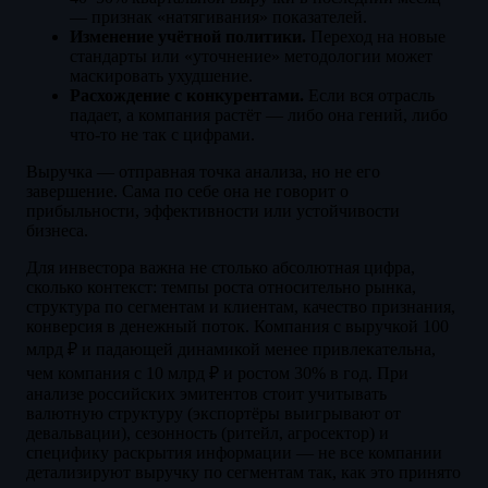
— признак «натягивания» показателей.
Изменение учётной политики.
Переход на новые
стандарты или «уточнение» методологии может
маскировать ухудшение.
Расхождение с конкурентами.
Если вся отрасль
падает, а компания растёт — либо она гений, либо
что-то не так с цифрами.
Выручка — отправная точка анализа, но не его
завершение. Сама по себе она не говорит о
прибыльности, эффективности или устойчивости
бизнеса.
Для инвестора важна не столько абсолютная цифра,
сколько контекст: темпы роста относительно рынка,
структура по сегментам и клиентам, качество признания,
конверсия в денежный поток. Компания с выручкой 100
млрд ₽ и падающей динамикой менее привлекательна,
чем компания с 10 млрд ₽ и ростом 30% в год. При
анализе российских эмитентов стоит учитывать
валютную структуру (экспортёры выигрывают от
девальвации), сезонность (ритейл, агросектор) и
специфику раскрытия информации — не все компании
детализируют выручку по сегментам так, как это принято