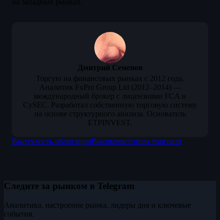
на западных рынках.
Дмитрий Семенов
Торгую на финансовых рынках с 2012 года.
Аналитик FxPro Group Ltd (2012–2014) —
международный брокер с лицензиями FCA и
CySEC. Разработал собственную торговую систему
на основе структурного анализа. Основатель
ETPINVEST.
Выпуклость облигации
Высокочастотная торговля
Следите за рынком в Telegram
Аналитика, настроение рынка, лидеры дня и ключевые
события.