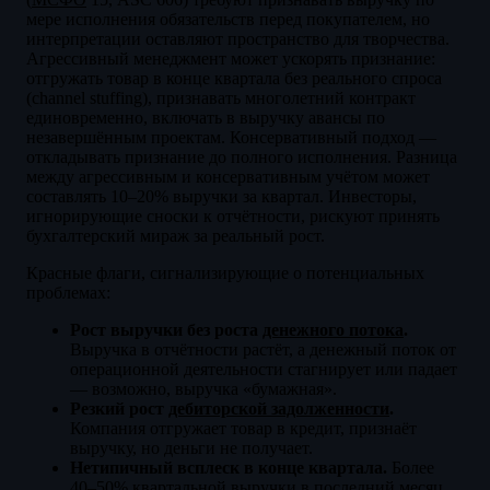
мере исполнения обязательств перед покупателем, но
интерпретации оставляют пространство для творчества.
Агрессивный менеджмент может ускорять признание:
отгружать товар в конце квартала без реального спроса
(channel stuffing), признавать многолетний контракт
единовременно, включать в выручку авансы по
незавершённым проектам. Консервативный подход —
откладывать признание до полного исполнения. Разница
между агрессивным и консервативным учётом может
составлять 10–20% выручки за квартал. Инвесторы,
игнорирующие сноски к отчётности, рискуют принять
бухгалтерский мираж за реальный рост.
Красные флаги, сигнализирующие о потенциальных
проблемах:
Рост выручки без роста
денежного потока
.
Выручка в отчётности растёт, а денежный поток от
операционной деятельности стагнирует или падает
— возможно, выручка «бумажная».
Резкий рост
дебиторской задолженности
.
Компания отгружает товар в кредит, признаёт
выручку, но деньги не получает.
Нетипичный всплеск в конце квартала.
Более
40–50% квартальной выручки в последний месяц