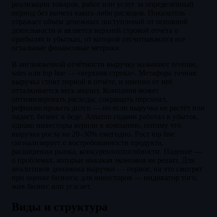
реализации товаров, работ или услуг за определённый
период без вычета каких-либо расходов. Показатель
отражает объём денежных поступлений от основной
деятельности и является верхней строкой отчёта о
прибылях и убытках, от которой отсчитываются все
остальные финансовые метрики.
В англоязычной отчётности выручку называют revenue,
sales или top line — «верхняя строка». Метафора точная:
выручка стоит первой в отчёте, и именно от неё
отталкивается весь анализ. Компания может
оптимизировать расходы, сокращать персонал,
рефинансировать долги — но если выручка не растёт или
падает, бизнес в беде. Amazon годами работал в убыток,
однако инвесторы верили в компанию, потому что
выручка росла на 20–30% ежегодно. Рост top line
сигнализирует о востребованности продукта,
расширении рынка, конкурентоспособности. Падение —
о проблемах, которые никакая экономия не решит. Для
аналитиков динамика выручки — первое, на что смотрят
при оценке бизнеса; для инвесторов — индикатор того,
жив бизнес или угасает.
Виды и структура