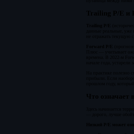
путаница между ними 
Trailing P/E 
Trailing P/E
(историчес
данные реальные, уже 
не отражать текущую 
Forward P/E
(прогнозн
Плюс — учитывает ожи
времена. В 2022-м For
начале года, устарели 
На практике полезно с
прибыли. Если наобор
прошлом году, который
Что означает 
Здесь начинается терр
— дорого, лучше обойт
Низкий P/E может озн