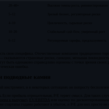
20–40+
Высокие темпы роста, реинвестирование
5–12
Зрелый бизнес, регуляторные риски
4–10
Цикличность, сырьевые риски
10–20
Стабильный cash flow, умеренный рост
6–12
Регулируемые тарифы, предсказуемость
сть своя специфика. Отечественные компании традиционно торг
 сказываются страновые риски, санкции, меньшая ликвидность.
огут быть одинаково справедливо оценены с точки зрения своих 
ическая ошибка.
и подводные камни
й инструмент, и в некоторых ситуациях он попросту бесполезен
.
Если прибыль отрицательная, P/E теряет смысл. Для таких слу
(
цена к выручке
),
EV/EBITDA
или оценку по дисконтированным
е стартапы годами работают в убыток, и P/E для них просто не 