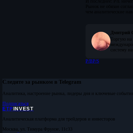
И последнее: P/E ниче
Рынок не обязан согла
чем аналитические на
Дмитрий 
Торгую на 
междунаро
систему на
P/B
P/S
Следите за рынком в Telegram
Аналитика, настроение рынка, лидеры дня и ключевые события
Подписаться
ETP
INVEST
Аналитическая платформа для трейдеров и инвесторов
Москва, ул. Тимура Фрунзе, 11с33