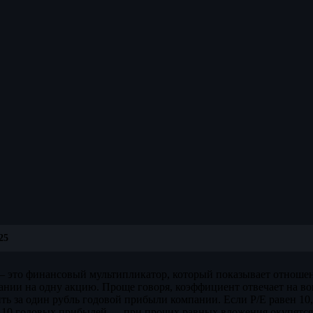
25
s) — это финансовый мультипликатор, который показывает отнош
нии на одну акцию. Проще говоря, коэффициент отвечает на воп
ить за один рубль годовой прибыли компании. Если P/E равен 10
10 годовых прибылей — при прочих равных вложения окупятся з