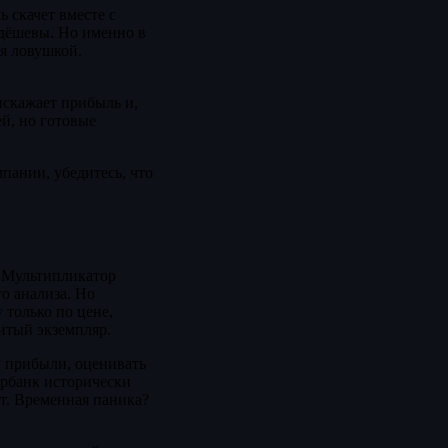
 скачет вместе с
 дёшевы. Но именно в
ся ловушкой.
искажает прибыль и,
ей, но готовые
ании, убедитесь, что
. Мультипликатор
о анализа. Но
 только по цене,
итый экземпляр.
у прибыли, оценивать
ербанк исторически
нт. Временная паника?