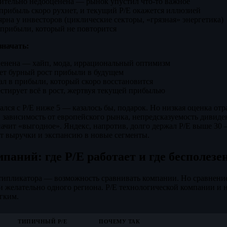
ительно недооценена — рынок упустил что-то важное
 прибыль скоро рухнет, и текущий P/E окажется иллюзией
рна у инвесторов (циклические секторы, «грязная» энергетика)
 прибыли, который не повторится
значать:
енена — хайп, мода, иррациональный оптимизм
ет бурный рост прибыли в будущем
л в прибыли, который скоро восстановится
стирует всё в рост, жертвуя текущей прибылью
ался с P/E ниже 5 — казалось бы, подарок. Но низкая оценка от
 зависимость от европейского рынка, непредсказуемость дивид
начит «выгодное». Яндекс, напротив, долго держал P/E выше 30
т выручки и экспансию в новые сегменты.
паний: где P/E работает и где бесполезе
типликатора — возможность сравнивать компании. Но сравнение
и желательно одного региона. P/E технологической компании и
ягким.
ТИПИЧНЫЙ P/E
ПОЧЕМУ ТАК