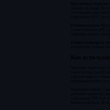
Цикличные отрасли.
М
ценами на сырьё. На п
этот момент цикл част
Норникель с P/E 3 на 
Разовые статьи.
Прода
соответственно, P/E. 
скринеры акций этим р
Разные стандарты учё
используете данные по
Как использов
Опытные инвесторы отн
помогает быстро отсея
покупать акцию только
игнорируя пробег, сос
Разумный подход — ком
долговую нагрузку, ср
торговался с P/E 6–8, 
Можно покупать. Фунд