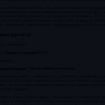
ин из старейших и наиболее популярных инструментов
фундамен
стных инвесторов, которые выбирают первые акции в портфель, 
щих многостраничные отчёты. Популярность объяснима — P/E ин
воляет быстро сравнить компании между собой. Правда, за этой п
рые превращают «элементарный»
мультипликатор
в источник до
ика расчёта
дит элементарно:
и /
Прибыль на акцию
(EPS)
варианте:
капитализация
/ Чистая прибыль компании
аковый результат — выбирайте тот, для которого проще найти д
ются по 295 рублей, а прибыль на акцию за последний год состав
значает, что инвесторы оценивают Сбербанк в 4,5 годовых прибыл
сектора, недорого.
вопросы. Какую прибыль брать — за последние 12 месяцев или 
ходы или очищать от них? Ответы на эти вопросы порождают ра