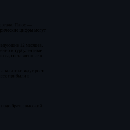
вартала. Плюс —
торические цифры могут
ледующие 12 месяцев.
енно в турбулентные
нозы, составленные в
— аналитики ждут роста
леск прибыли в
 надо брать; высокий