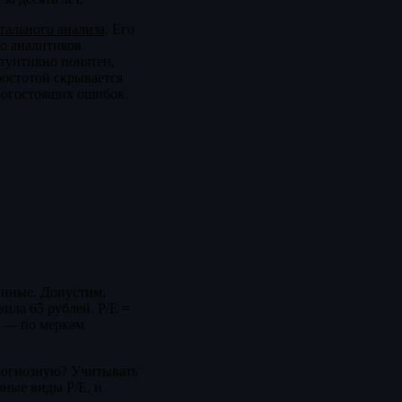
тального анализа
. Его
до аналитиков
туитивно понятен,
ростотой скрывается
рогостоящих ошибок.
анные. Допустим,
ила 65 рублей. P/E =
и — по меркам
прогнозную? Учитывать
зные виды P/E, и