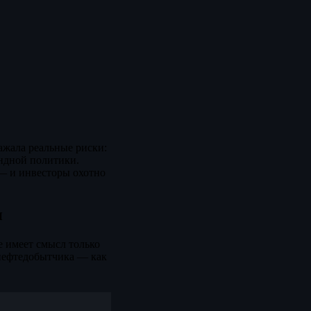
ражала реальные риски:
ендной политики.
 — и инвесторы охотно
н
 имеет смысл только
 нефтедобытчика — как