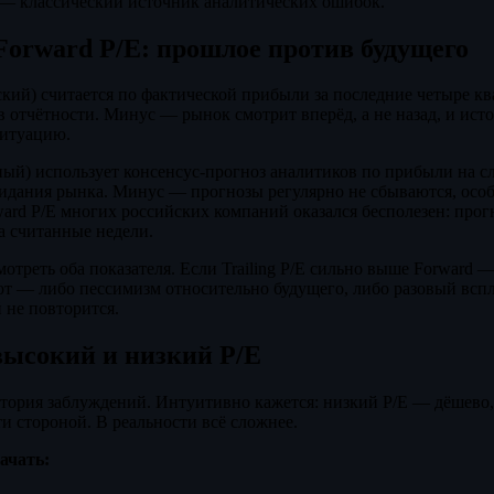
— классический источник аналитических ошибок.
и Forward P/E: прошлое против будущего
кий) считается по фактической прибыли за последние четыре к
в отчётности. Минус — рынок смотрит вперёд, а не назад, и ис
ситуацию.
ый) использует консенсус-прогноз аналитиков по прибыли на с
дания рынка. Минус — прогнозы регулярно не сбываются, особ
ward P/E многих российских компаний оказался бесполезен: прог
за считанные недели.
мотреть оба показателя. Если Trailing P/E сильно выше Forward 
от — либо пессимизм относительно будущего, либо разовый всп
 не повторится.
высокий и низкий P/E
итория заблуждений. Интуитивно кажется: низкий P/E — дёшево,
и стороной. В реальности всё сложнее.
ачать: