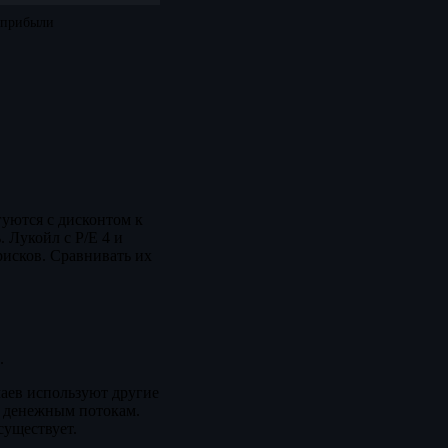
 прибыли
уются с дисконтом к
 Лукойл с P/E 4 и
рисков. Сравнивать их
.
чаев используют другие
 денежным потокам.
существует.