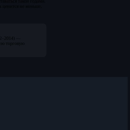
таваться такой годами.
х ценится не меньше,
12–2014) —
ую торговую