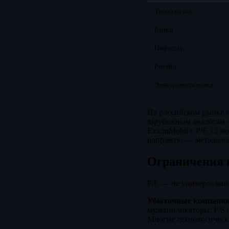
Технологии
Банки
Нефтегаз
Ритейл
Электроэнергетика
На российском рынке е
зарубежным аналогам —
ExxonMobil с P/E 12 м
напрямую — методолог
Ограничения 
P/E — не универсальны
Убыточные компании
мультипликаторы: P/S 
Многие технологически