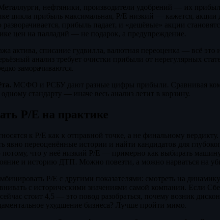
еталлурги, нефтяники, производители удобрений — их прибыль
ике цикла прибыль максимальная, P/E низкий — кажется, акции
о разворачивается, прибыль падает, и «дешёвые» акции становят
пике цен на палладий — не подарок, а предупреждение.
жа актива, списание гудвилла, валютная переоценка — всё это 
Серьёзный анализ требует очистки прибыли от нерегулярных стат
едко заморачиваются.
та.
МСФО и РСБУ дают разные цифры прибыли. Сравнивая комп
 одному стандарту — иначе весь анализ летит в корзину.
ать P/E на практике
осятся к P/E как к отправной точке, а не финальному вердикту
ть явно переоценённые истории и найти кандидатов для глубоког
 потому, что у неё низкий P/E — примерно как выбирать машину
тояние и историю ДТП. Можно повезти, а можно нарваться на уб
бинировать P/E с другими показателями: смотреть на динамик
авнивать с историческими значениями самой компании. Если Сб
а сейчас стоит 4,5 — это повод разобраться, почему возник диско
аментальное ухудшение бизнеса? Лучше пройти мимо.