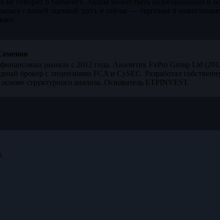
го не говорит о тайминге. Акция может быть недооценённой и ос
шаться с вашей оценкой здесь и сейчас — терпение в инвестиция
выки.
Семенов
финансовых рынках с 2012 года. Аналитик FxPro Group Ltd (20
дный брокер с лицензиями FCA и CySEC. Разработал собственн
 основе структурного анализа. Основатель ETPINVEST.
.