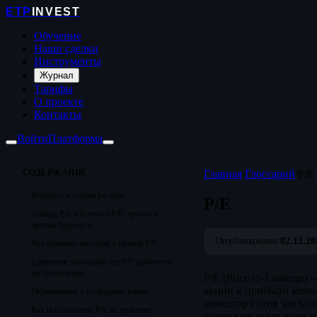
ETP
INVEST
Обучение
Наши сделки
Инструменты
Журнал
Тарифы
О проекте
Контакты
Войти
Платформа
СОДЕРЖАНИЕ
Главная
/
Глоссарий
/
P/E
Формула и логика расчёта
P/E
Trailing P/E и Forward P/E: прошлое
против будущего
Опубликовано:
02.12.20
Что означает высокий и низкий P/E
Сравнение компаний: где P/E работает и
где бесполезен
P/E (Price-to-Earning
акции к прибыли компа
Ограничения и подводные камни
инвестор готов заплат
Как использовать P/E на практике
оценивает компанию в 