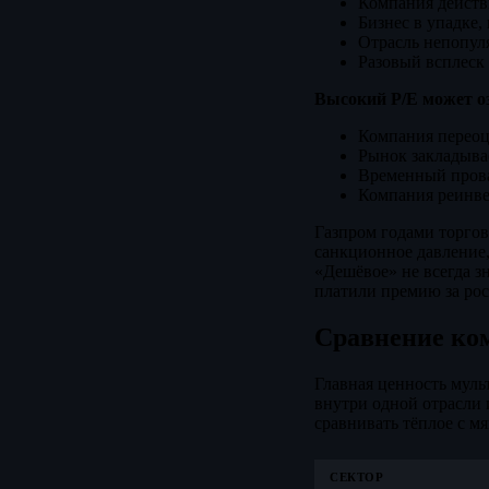
Компания действ
Бизнес в упадке,
Отрасль непопуля
Разовый всплеск
Высокий P/E может о
Компания переоц
Рынок закладыва
Временный прова
Компания реинве
Газпром годами торгов
санкционное давление,
«Дешёвое» не всегда з
платили премию за рос
Сравнение ком
Главная ценность муль
внутри одной отрасли 
сравнивать тёплое с м
СЕКТОР