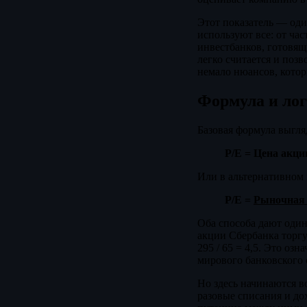
Этот показатель — од
используют все: от ча
инвестбанков, готовя
легко считается и поз
немало нюансов, кото
Формула и лог
Базовая формула выгля
P/E = Цена акци
Или в альтернативном 
P/E =
Рыночная 
Оба способа дают один
акции Сбербанка торгу
295 / 65 = 4,5. Это о
мирового банковского 
Но здесь начинаются 
разовые списания и до