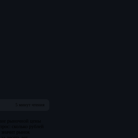
5 минут чтения
ение рыночной цены
рос: сколько рублей
, значит рынок
а десять лет.