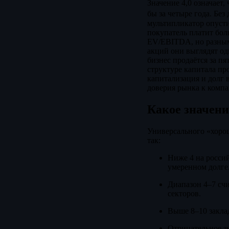
Значение 4,0 означает
бы за четыре года. Без
мультипликатор опусти
покупатель платит бол
EV/EBITDA, но разным 
акций они выглядят оди
бизнес продаётся за п
структуре капитала пр
капитализация и долг 
доверия рынка к компа
Какое значен
Универсального «хорош
так:
Ниже 4 на росси
умеренном долге
Диапазон 4–7 сч
секторов.
Выше 8–10 заклад
Отрицательное з