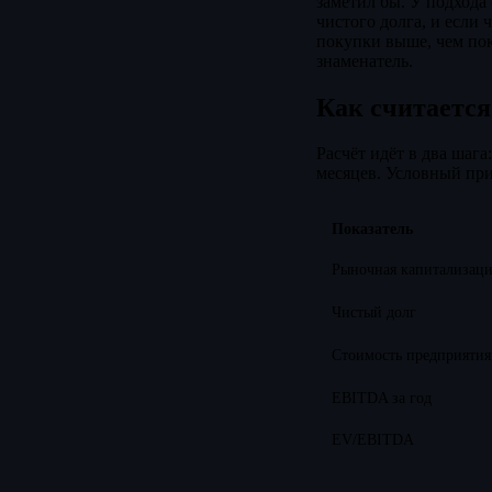
заметил бы. У подхода 
чистого долга, и если 
покупки выше, чем пок
знаменатель.
Как считаетс
Расчёт идёт в два шага
месяцев. Условный пр
Показатель
Рыночная капитализац
Чистый долг
Стоимость предприятия
EBITDA за год
EV/EBITDA