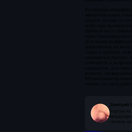
Российская специфика 
эмитентов важно, в ка
средств, потому что эт
денег: при высокой кл
прибыли несут повыше
инвестора вывод прост
долговыми коэффициент
дороговизны, но не на
ставка и прибыль подв
сокращаться быстрее, 
отчётности, а не фикс
кандидатов, долговые
решение. Низкое значе
Мультипликатор отвеча
именно эту часть рабо
Дмитрий 
Торгую на 
междунаро
систему на