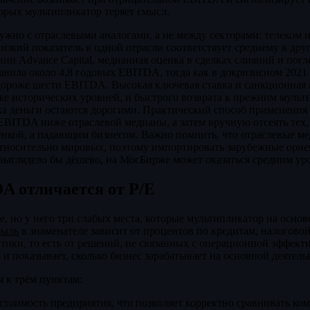
орых мультипликатор теряет смысл.
ужно с отраслевыми аналогами, а не между секторами: телеком и
низкий показатель в одной отрасли соответствует среднему в др
ии Advance Capital, медианная оценка в сделках слияний и пог
тавила около 4,8 годовых EBITDA, тогда как в докризисном 2021
дороже шести EBITDA. Высокая ключевая ставка и санкционная 
е исторических уровней, и быстрого возврата к прежним муль
ка деньги остаются дорогими. Практический способ применения 
BITDA ниже отраслевой медианы, а затем вручную отсеять тех, 
енкой, а падающим бизнесом. Важно помнить, что отраслевые м
тносительно мировых, поэтому импортировать зарубежные орие
 выглядело бы дёшево, на МосБирже может оказаться средним ур
A отличается от P/E
е, но у него три слабых места, которые мультипликатор на основ
быль
в знаменателе зависит от процентов по кредитам, налоговой
тики, то есть от решений, не связанных с операционной эффек
 и показывает, сколько бизнес зарабатывает на основной деятель
 к трём пунктам:
 стоимость предприятия, что позволяет корректно сравнивать ко