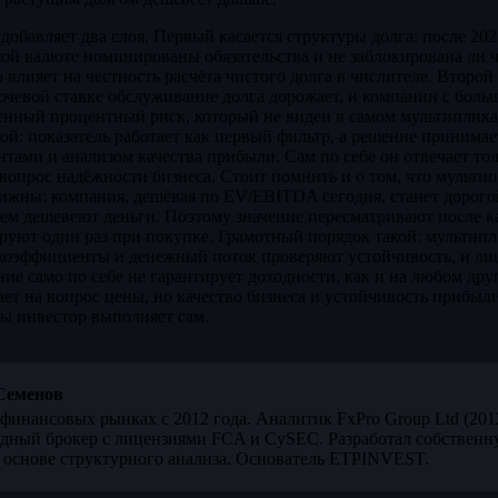
добавляет два слоя. Первый касается структуры долга: после 202
кой валюте номинированы обязательства и не заблокирована ли 
о влияет на честность расчёта чистого долга в числителе. Второ
ючевой ставке обслуживание долга дорожает, и компании с бол
нный процентный риск, который не виден в самом мультипликат
ой: показатель работает как первый фильтр, а решение принимает
ами и анализом качества прибыли. Сам по себе он отвечает тол
 вопрос надёжности бизнеса. Стоит помнить и о том, что мультип
ижны: компания, дешёвая по EV/EBITDA сегодня, станет дорого
чем дешевеют деньги. Поэтому значение пересматривают после 
ируют один раз при покупке. Грамотный порядок такой: мультип
 коэффициенты и денежный поток проверяют устойчивость, и ли
ние само по себе не гарантирует доходности, как и на любом дру
ет на вопрос цены, но качество бизнеса и устойчивость прибыли
ты инвестор выполняет сам.
Семенов
финансовых рынках с 2012 года. Аналитик FxPro Group Ltd (20
дный брокер с лицензиями FCA и CySEC. Разработал собственн
 основе структурного анализа. Основатель ETPINVEST.