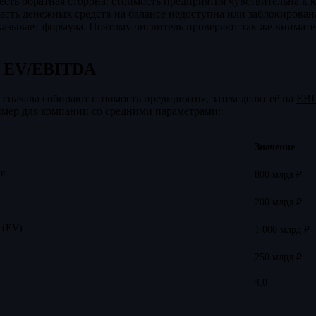
есть обратная сторона: стоимость предприятия чувствительна к к
часть денежных средств на балансе недоступна или заблокирован
азывает формула. Поэтому числитель проверяют так же внимател
я EV/EBITDA
: сначала собирают стоимость предприятия, затем делят её на
EB
имер для компании со средними параметрами:
Значение
ия
800 млрд ₽
200 млрд ₽
 (EV)
1 000 млрд ₽
250 млрд ₽
4,0