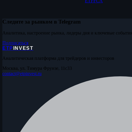
ETF
FCA
Следите за рынком в Telegram
Аналитика, настроение рынка, лидеры дня и ключевые события
Подписаться
ETP
INVEST
Аналитическая платформа для трейдеров и инвесторов
Москва, ул. Тимура Фрунзе, 11с33
contact@etpinvest.ru