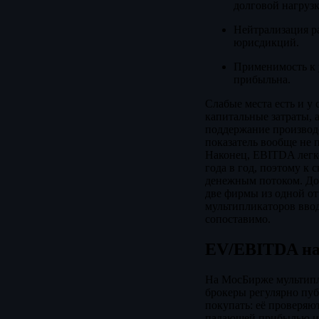
долговой нагрузк
Нейтрализация р
юрисдикций.
Применимость к 
прибыльна.
Слабые места есть и у
капитальные затраты, 
поддержание производс
показатель вообще не 
Наконец, EBITDA легко
года в год, поэтому к
денежным потоком. До
две фирмы из одной от
мультипликаторов ввод
сопоставимо.
EV/EBITDA на
На МосБирже мультипл
брокеры регулярно пуб
покупать: её проверяю
падающей прибылью и 