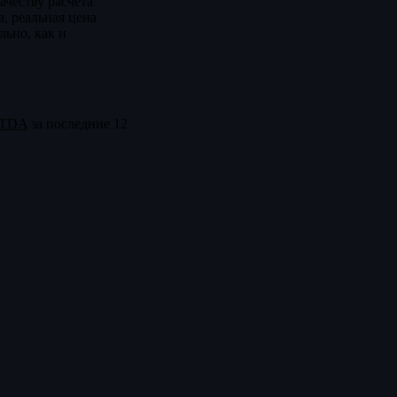
ачеству расчёта
а, реальная цена
ьно, как и
ITDA
за последние 12