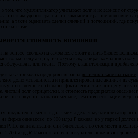
E
в том, что
мультипликатор
учитывает долг и не зависит от стру
-за этого им удобно сравнивать компании с разной долговой наг
ния, а также оценивать сделки слияний и поглощений, где поку
язательствами.
ывается стоимость компании
ает на вопрос, сколько на самом деле стоит купить бизнес целико
ает только цену акций, но покупатель, забирая компанию, получа
ся обслуживать или гасить. Поэтому к капитализации прибавля
дит так: стоимость предприятия равна
рыночной капитализации
авляют долю меньшинства и привилегированные акции, а из су
тому что наличные на балансе фактически снижают цену покупк
га, чистый долг отрицателен, и стоимость предприятия оказывае
й бизнес покупатель платит меньше, чем стоят его акции, ведь ч
тся покупателю вместе с долгами» и делает мультипликатор чест
на бирже одинаково, по 800 млрд ₽ каждая, но у первой долгов н
лрд ₽. По капитализации они близнецы, а по стоимости предпри
тив 1 200 млрд ₽. Именно вторую покупатель оплачивает дороже, 