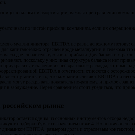
ой.
азницы в налогах и амортизации, важная при сравнении компан
убыточным по чистой прибыли компаниям, если их операционна
 самого мультипликатора. EBITDA не равна денежному потоку: о
а для капиталоёмких отраслей вроде металлургии и телекома это 
тва съедает значительную часть прибыли. Для банков и страхо
применяют, поскольку у них иная структура баланса и нет при
 приукрасить, исключив из неё «разовые» расходы, которые на 
 скорректированной EBITDA в отчётности относятся с осторожнос
бавляет путаницы и то, что компании считают EBITDA по несо
расли могут раскрывать показатель по-разному, и прямое сравне
ит в заблуждение. Перед сравнением стоит убедиться, что приб
 российском рынке
икатор остаётся одним из основных инструментов отбора недоо
ликуют подборки бумаг со значением ниже 4. Но низкая оценка с
т динамикой EBITDA, размером долга и отраслевым контекстом.
растущим долгом дешевеет дальше.