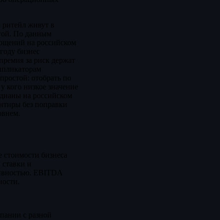
 ритейл живут в
угой. По данным
лощений на российском
 году бизнес
премия за риск держат
типликаторам
простой: отобрать по
у кого низкое значение
едианы на российском
нтиры без поправки
овнем.
е стоимости бизнеса
 ставки и
тивностью. EBITDA
ности.
мпании с разной