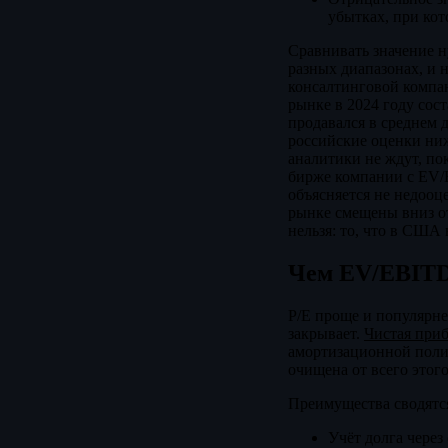
убытках, при кот
Сравнивать значение н
разных диапазонах, и 
консалтинговой компан
рынке в 2024 году сос
продавался в среднем 
российские оценки ниж
аналитики не ждут, по
бирже компании с EV/E
объясняется не недооц
рынке смещены вниз о
нельзя: то, что в США
Чем EV/EBITD
P/E проще и популярне
закрывает.
Чистая при
амортизационной поли
очищена от всего этого
Преимущества сводятся
Учёт долга через