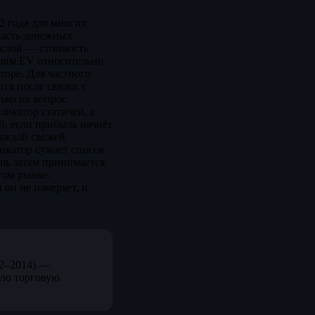
2 года для многих
часть денежных
й слой — стоимость
ьшим EV относительно
оре. Для частного
ся после связки с
ько на вопрос
ликатор статичен, а
й, если прибыль начнёт
каждой свежей
ликатор сужает список
шь затем принимается
гом рынке.
 он не измеряет, и
12–2014) —
ую торговую