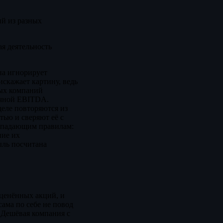
ий из разных
я деятельность
на игнорирует
искажает картину, ведь
вых компаний
вычной EBITDA.
деле повторяются из
тью и сверяют её с
впадающим правилам:
ние их
ыль посчитана
ценённых акций, и
ама по себе не повод
 Дешёвая компания с