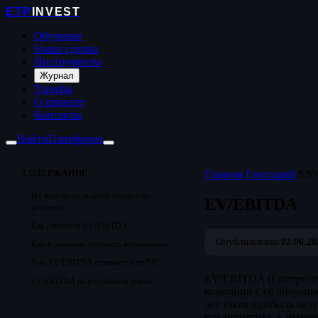
ETP
INVEST
Обучение
Наши сделки
Инструменты
Журнал
Тарифы
О проекте
Контакты
Войти
Платформа
СОДЕРЖАНИЕ
Главная
/
Глоссарий
/
EV
Из чего складывается стоимость
EV/EBITDA
компании
Как считается EV/EBITDA
Опубликовано:
02.06.20
Какое значение считается нормальным
Чем EV/EBITDA отличается от P/E
EV/EBITDA (
Enterpris
EV/EBITDA на российском рынке
компании с её операци
лет такая прибыль окуп
предприятия), в знаме