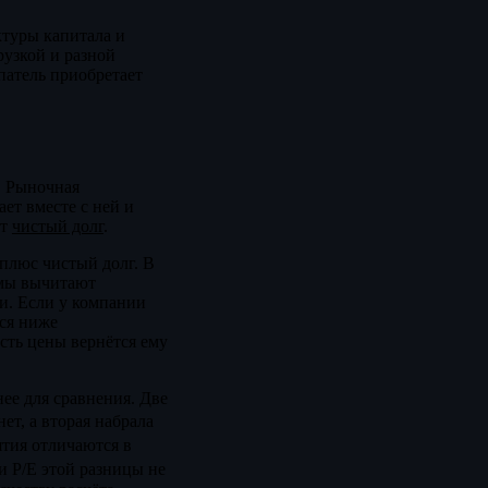
ктуры капитала и
рузкой и разной
патель приобретает
м. Рыночная
ет вместе с ней и
ют
чистый долг
.
плюс чистый долг. В
ммы вычитают
и. Если у компании
тся ниже
асть цены вернётся ему
нее для сравнения. Две
ет, а вторая набрала
ятия отличаются в
и P/E этой разницы не