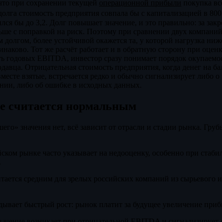
, что при сохранении текущей
операционной прибыли
покупка вс
 долга стоимость предприятия совпала бы с капитализацией в 800
лся бы до 3,2. Долг повышает значение, и это правильно: за за
ьше с поправкой на риск. Поэтому при сравнении двух компани
долгом, более устойчивой окажется та, у которой нагрузка ниже
наково. Тот же расчёт работает и в обратную сторону при оценке
ять годовых EBITDA, инвестор сразу понимает порядок окупаемос
одавца. Отрицательная стоимость предприятия, когда денег на ба
вместе взятые, встречается редко и обычно сигнализирует либо о
нии, либо об ошибке в исходных данных.
ие считается нормальным
его» значения нет, всё зависит от отрасли и стадии рынка. Гру
йском рынке часто указывает на недооценку, особенно при стаб
.
итается средним для зрелых российских компаний из сырьевого
ывает быстрый рост: рынок платит за будущее увеличение прибы
начение возникает при отрицательной EBITDA и сигнализирует