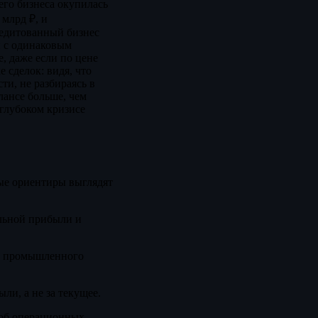
его бизнеса окупилась
 млрд ₽, и
кредитованный бизнес
й с одинаковым
, даже если по цене
 сделок: видя, что
ти, не разбираясь в
лансе больше, чем
 глубоком кризисе
бые ориентиры выглядят
ильной прибыли и
 и промышленного
ли, а не за текущее.
 об операционных