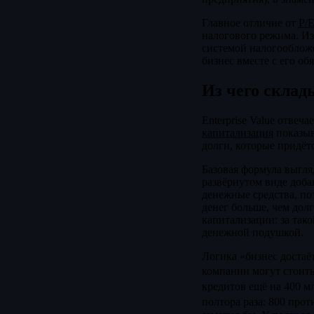
Главное отличие от
P/
налогового режима. Из
системой налогообложе
бизнес вместе с его об
Из чего склад
Enterprise Value отвеч
капитализация
показыв
долги, которые придёт
Базовая формула выгля
развёрнутом виде доб
денежные средства, по
денег больше, чем дол
капитализации: за тако
денежной подушкой.
Логика «бизнес достаё
компании могут стоить 
кредитов ещё на 400 м
полтора раза: 800 про