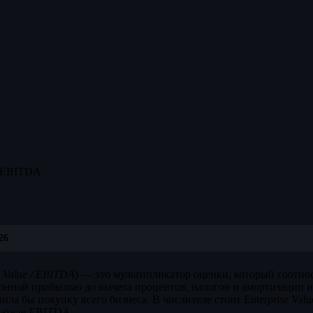
/EBITDA
26
e Value / EBITDA
) — это мультипликатор оценки, который соотно
онной прибылью до вычета процентов, налогов и амортизации и 
ила бы покупку всего бизнеса. В числителе стоит Enterprise Valu
нателе EBITDA.