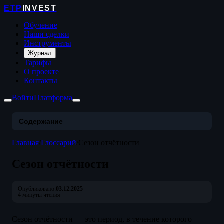
ETP
INVEST
Обучение
Наши сделки
Инструменты
Журнал
Тарифы
О проекте
Контакты
Войти
Платформа
Содержание
Главная
/
Глоссарий
/
Сезон отчётности
Сезон отчётности
Опубликовано:
03.12.2025
4 минуты чтения
Сезон отчётности — это период, в течение которого