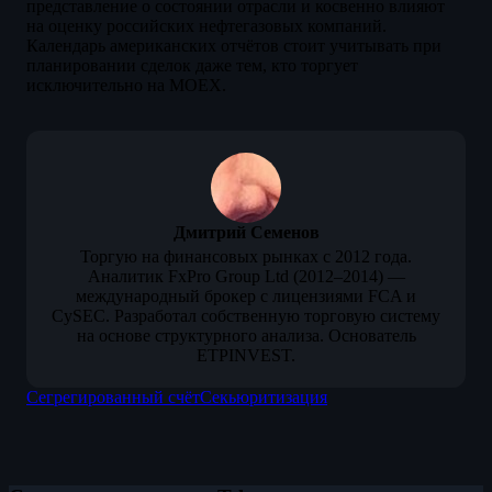
представление о состоянии отрасли и косвенно влияют
на оценку российских нефтегазовых компаний.
Календарь американских отчётов стоит учитывать при
планировании сделок даже тем, кто торгует
исключительно на MOEX.
Дмитрий Семенов
Торгую на финансовых рынках с 2012 года.
Аналитик FxPro Group Ltd (2012–2014) —
международный брокер с лицензиями FCA и
CySEC. Разработал собственную торговую систему
на основе структурного анализа. Основатель
ETPINVEST.
Сегрегированный счёт
Секьюритизация