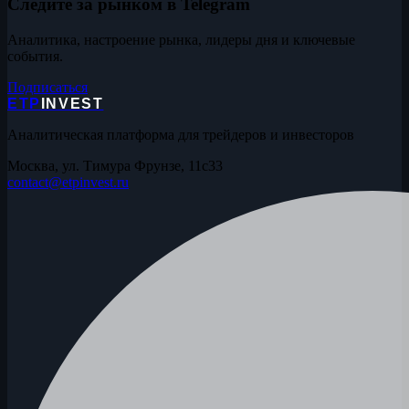
Следите за рынком в Telegram
Аналитика, настроение рынка, лидеры дня и ключевые
события.
Подписаться
ETP
INVEST
Аналитическая платформа для трейдеров и инвесторов
Москва, ул. Тимура Фрунзе, 11с33
contact@etpinvest.ru