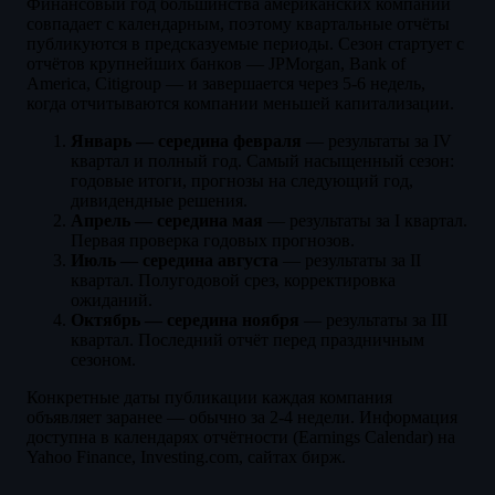
Финансовый год большинства американских компаний
совпадает с календарным, поэтому квартальные отчёты
публикуются в предсказуемые периоды. Сезон стартует с
отчётов крупнейших банков — JPMorgan, Bank of
America, Citigroup — и завершается через 5-6 недель,
когда отчитываются компании меньшей капитализации.
Январь — середина февраля
— результаты за IV
квартал и полный год. Самый насыщенный сезон:
годовые итоги, прогнозы на следующий год,
дивидендные решения.
Апрель — середина мая
— результаты за I квартал.
Первая проверка годовых прогнозов.
Июль — середина августа
— результаты за II
квартал. Полугодовой срез, корректировка
ожиданий.
Октябрь — середина ноября
— результаты за III
квартал. Последний отчёт перед праздничным
сезоном.
Конкретные даты публикации каждая компания
объявляет заранее — обычно за 2-4 недели. Информация
доступна в календарях отчётности (Earnings Calendar) на
Yahoo Finance, Investing.com, сайтах бирж.