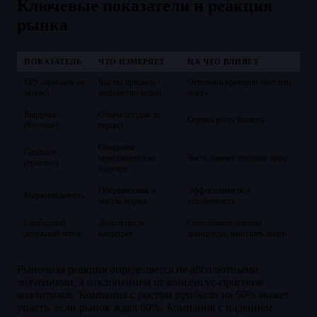
Ключевые показатели и реакция
рынка
ПОКАЗАТЕЛЬ
ЧТО ИЗМЕРЯЕТ
НА ЧТО ВЛИЯЕТ
EPS (прибыль на
Чистая прибыль /
Основной критерий «бит или
акцию)
количество акций
мисс»
Выручка
Объём продаж за
Оценка роста бизнеса
(Revenue)
период
Ожидания
Guidance
менеджмента на
Часто важнее текущих цифр
(прогноз)
будущее
Операционная и
Эффективность и
Маржинальность
чистая маржа
устойчивость
Свободный
Деньги после
Способность платить
денежный поток
капзатрат
дивиденды, выкупать акции
Рыночная реакция определяется не абсолютными
значениями, а отклонением от консенсус-прогноза
аналитиков. Компания с ростом прибыли на 50% может
упасть, если рынок ждал 60%. Компания с падением