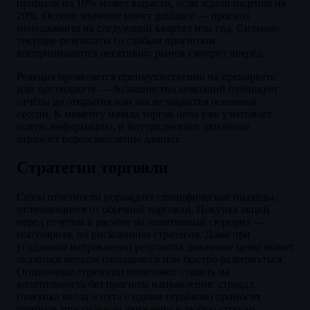
прибыли на 10% может вырасти, если ждали падения на
20%. Особое значение имеет guidance — прогноз
менеджмента на следующий квартал или год. Сильные
текущие результаты со слабым прогнозом
воспринимаются негативно: рынок смотрит вперёд.
Реакция проявляется преимущественно на премаркете
или постмаркете — большинство компаний публикует
отчёты до открытия или после закрытия основной
сессии. К моменту начала торгов цена уже учитывает
новую информацию, и внутридневное движение
отражает переосмысление данных.
Стратегии торговли
Сезон отчётности порождает специфические подходы,
отличающиеся от обычной торговли. Покупка акций
перед отчётом в расчёте на позитивный сюрприз —
популярная, но рискованная стратегия. Даже при
угаданном направлении результата движение цены может
оказаться меньше ожидаемого или быстро развернуться.
Опционные стратегии позволяют ставить на
волатильность без прогноза направления: стрэддл
(покупка колла и пута с одним страйком) приносит
прибыль при сильном движении в любую сторону.