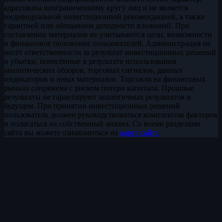
адресована неограниченному кругу лиц и не является
индивидуальной инвестиционной рекомендацией, а также
гарантией или обещанием доходности вложений. При
составлении материалов не учитываются цели, возможности
и финансовое положение пользователей. Администрация не
несёт ответственности за результат инвестиционных решений
и убытки, понесённые в результате использования
аналитических обзоров, торговых сигналов, данных
индикаторов и иных материалов. Торговля на финансовых
рынках сопряжена с риском потери капитала. Прошлые
результаты не гарантируют аналогичных результатов в
будущем. При принятии инвестиционных решений
пользователь должен руководствоваться комплексом факторов
и полагаться на собственный анализ. Со всеми разделами
сайта вы можете ознакомиться на
карте сайта
.