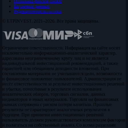
Политика файлов cookie
Биржевые данные
Редакционная политика
© ETPINVEST, 2021–2026. Все права защищены.
Ограничение ответственности. Информация на сайте носит
исключительно информационно-аналитический характер,
адресована неограниченному кругу лиц и не является
индивидуальной инвестиционной рекомендацией, а также
гарантией или обещанием доходности вложений. При
составлении материалов не учитываются цели, возможности
и финансовое положение пользователей. Администрация не
несёт ответственности за результат инвестиционных решений
и убытки, понесённые в результате использования
аналитических обзоров, торговых сигналов, данных
индикаторов и иных материалов. Торговля на финансовых
рынках сопряжена с риском потери капитала. Прошлые
результаты не гарантируют аналогичных результатов в
будущем. При принятии инвестиционных решений
пользователь должен руководствоваться комплексом факторов
и полагаться на собственный анализ. Со всеми разделами