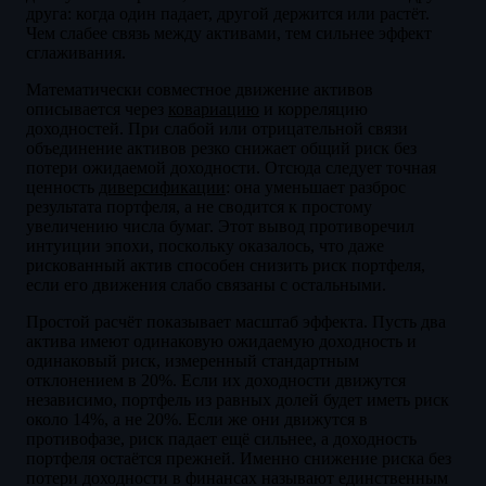
друга: когда один падает, другой держится или растёт.
Чем слабее связь между активами, тем сильнее эффект
сглаживания.
Математически совместное движение активов
описывается через
ковариацию
и корреляцию
доходностей. При слабой или отрицательной связи
объединение активов резко снижает общий риск без
потери ожидаемой доходности. Отсюда следует точная
ценность
диверсификации
: она уменьшает разброс
результата портфеля, а не сводится к простому
увеличению числа бумаг. Этот вывод противоречил
интуиции эпохи, поскольку оказалось, что даже
рискованный актив способен снизить риск портфеля,
если его движения слабо связаны с остальными.
Простой расчёт показывает масштаб эффекта. Пусть два
актива имеют одинаковую ожидаемую доходность и
одинаковый риск, измеренный стандартным
отклонением в 20%. Если их доходности движутся
независимо, портфель из равных долей будет иметь риск
около 14%, а не 20%. Если же они движутся в
противофазе, риск падает ещё сильнее, а доходность
портфеля остаётся прежней. Именно снижение риска без
потери доходности в финансах называют единственным