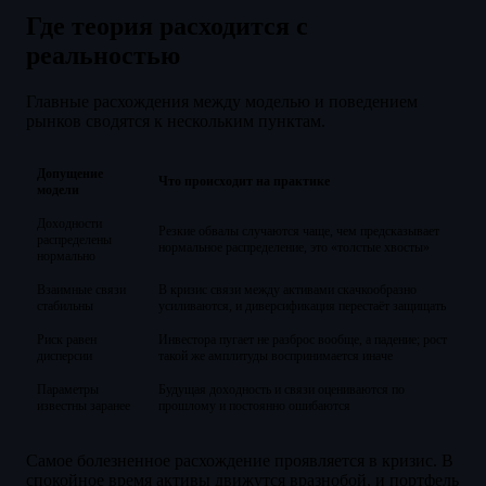
Где теория расходится с
реальностью
Главные расхождения между моделью и поведением
рынков сводятся к нескольким пунктам.
Допущение
Что происходит на практике
модели
Доходности
Резкие обвалы случаются чаще, чем предсказывает
распределены
нормальное распределение, это «толстые хвосты»
нормально
Взаимные связи
В кризис связи между активами скачкообразно
стабильны
усиливаются, и диверсификация перестаёт защищать
Риск равен
Инвестора пугает не разброс вообще, а падение; рост
дисперсии
такой же амплитуды воспринимается иначе
Параметры
Будущая доходность и связи оцениваются по
известны заранее
прошлому и постоянно ошибаются
Самое болезненное расхождение проявляется в кризис. В
спокойное время активы движутся вразнобой, и портфель