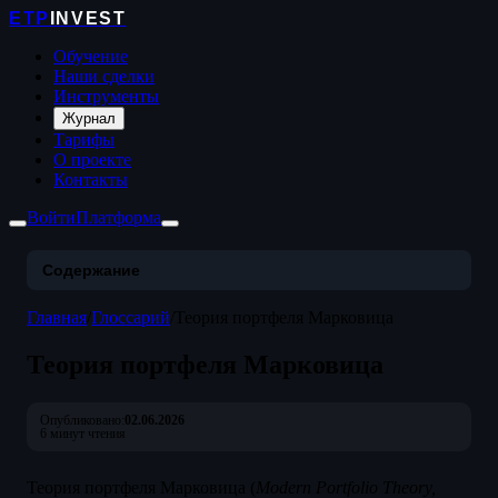
ETP
INVEST
Обучение
Наши сделки
Инструменты
Журнал
Тарифы
О проекте
Контакты
Войти
Платформа
Содержание
Главная
/
Глоссарий
/
Теория портфеля Марковица
Теория портфеля Марковица
Опубликовано:
02.06.2026
6 минут чтения
Теория портфеля Марковица (
Modern Portfolio Theory,