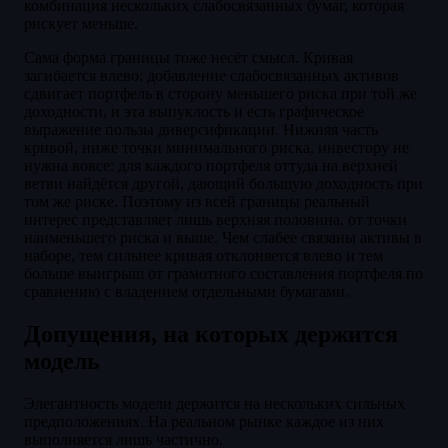
комбинация нескольких слабосвязанных бумаг, которая
рискует меньше.
Сама форма границы тоже несёт смысл. Кривая
загибается влево: добавление слабосвязанных активов
сдвигает портфель в сторону меньшего риска при той же
доходности, и эта выпуклость и есть графическое
выражение пользы диверсификации. Нижняя часть
кривой, ниже точки минимального риска, инвестору не
нужна вовсе: для каждого портфеля оттуда на верхней
ветви найдётся другой, дающий большую доходность при
том же риске. Поэтому из всей границы реальный
интерес представляет лишь верхняя половина, от точки
наименьшего риска и выше. Чем слабее связаны активы в
наборе, тем сильнее кривая отклоняется влево и тем
больше выигрыш от грамотного составления портфеля по
сравнению с владением отдельными бумагами.
Допущения, на которых держится
модель
Элегантность модели держится на нескольких сильных
предположениях. На реальном рынке каждое из них
выполняется лишь частично.