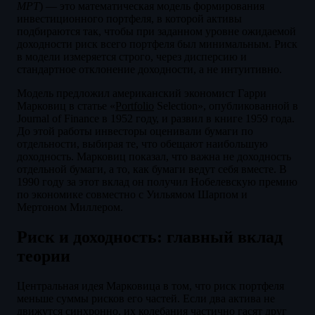
MPT
) — это математическая модель формирования
инвестиционного портфеля, в которой активы
подбираются так, чтобы при заданном уровне ожидаемой
доходности риск всего портфеля был минимальным. Риск
в модели измеряется строго, через дисперсию и
стандартное отклонение доходности, а не интуитивно.
Модель предложил американский экономист Гарри
Марковиц в статье «
Portfolio
Selection», опубликованной в
Journal of Finance в 1952 году, и развил в книге 1959 года.
До этой работы инвесторы оценивали бумаги по
отдельности, выбирая те, что обещают наибольшую
доходность. Марковиц показал, что важна не доходность
отдельной бумаги, а то, как бумаги ведут себя вместе. В
1990 году за этот вклад он получил Нобелевскую премию
по экономике совместно с Уильямом Шарпом и
Мертоном Миллером.
Риск и доходность: главный вклад
теории
Центральная идея Марковица в том, что риск портфеля
меньше суммы рисков его частей. Если два актива не
движутся синхронно, их колебания частично гасят друг