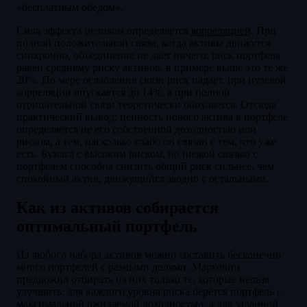
«бесплатным обедом».
Сила эффекта целиком определяется
корреляцией
. При
полной положительной связи, когда активы движутся
синхронно, объединение не даёт ничего: риск портфеля
равен среднему риску активов, в примере выше это те же
20%. По мере ослабления связи риск падает, при нулевой
корреляции опускается до 14%, а при полной
отрицательной связи теоретически обнуляется. Отсюда
практический вывод: ценность нового актива в портфеле
определяется не его собственной доходностью или
риском, а тем, насколько слабо он связан с тем, что уже
есть. Бумага с высоким риском, но низкой связью с
портфелем способна снизить общий риск сильнее, чем
спокойный актив, движущийся заодно с остальными.
Как из активов собирается
оптимальный портфель
Из любого набора активов можно составить бесконечно
много портфелей с разными долями. Марковиц
предложил отбирать из них только те, которые нельзя
улучшить: для каждого уровня риска берётся портфель с
максимальной ожидаемой доходностью, а для заданной