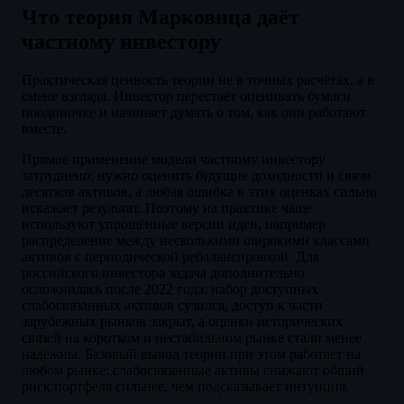
Что теория Марковица даёт
частному инвестору
Практическая ценность теории не в точных расчётах, а в
смене взгляда. Инвестор перестаёт оценивать бумаги
поодиночке и начинает думать о том, как они работают
вместе.
Прямое применение модели частному инвестору
затруднено: нужно оценить будущие доходности и связи
десятков активов, а любая ошибка в этих оценках сильно
искажает результат. Поэтому на практике чаще
используют упрощённые версии идеи, например
распределение между несколькими широкими классами
активов с периодической ребалансировкой. Для
российского инвестора задача дополнительно
осложнилась после 2022 года: набор доступных
слабосвязанных активов сузился, доступ к части
зарубежных рынков закрыт, а оценки исторических
связей на коротком и нестабильном рынке стали менее
надёжны. Базовый вывод теории при этом работает на
любом рынке: слабосвязанные активы снижают общий
риск портфеля сильнее, чем подсказывает интуиция.