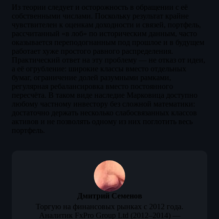
Из теории следует и осторожность в обращении с её
собственными числами. Поскольку результат крайне
чувствителен к оценкам доходности и связей, портфель,
рассчитанный «в лоб» по историческим данным, часто
оказывается переподогнанным под прошлое и в будущем
работает хуже простого равного распределения.
Практический ответ на эту проблему — не отказ от идеи,
а её огрубление: широкие классы вместо отдельных
бумаг, ограничение долей разумными рамками,
регулярная ребалансировка вместо постоянного
пересчёта. В таком виде наследие Марковица доступно
любому частному инвестору без сложной математики:
достаточно держать несколько слабосвязанных классов
активов и не позволять одному из них поглотить весь
портфель.
Дмитрий Семенов
Торгую на финансовых рынках с 2012 года.
Аналитик FxPro Group Ltd (2012–2014) —