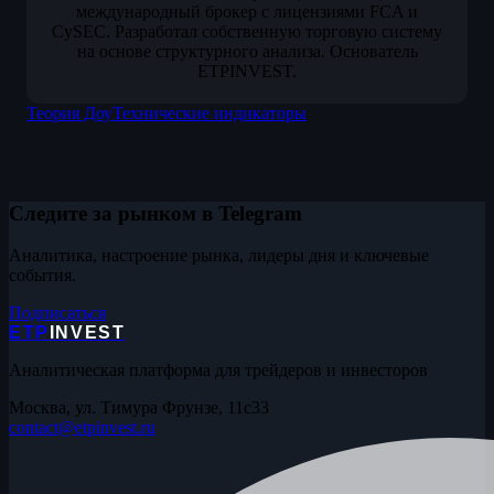
международный брокер с лицензиями FCA и
CySEC. Разработал собственную торговую систему
на основе структурного анализа. Основатель
ETPINVEST.
Теория Доу
Технические индикаторы
Следите за рынком в Telegram
Аналитика, настроение рынка, лидеры дня и ключевые
события.
Подписаться
ETP
INVEST
Аналитическая платформа для трейдеров и инвесторов
Москва, ул. Тимура Фрунзе, 11с33
contact@etpinvest.ru