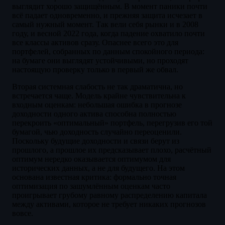
выглядит хорошо защищённым. В момент паники почти
всё падает одновременно, и прежняя защита исчезает в
самый нужный момент. Так вели себя рынки и в 2008
году, и весной 2022 года, когда падение охватило почти
все классы активов сразу. Опаснее всего это для
портфелей, собранных по данным спокойного периода:
на бумаге они выглядят устойчивыми, но проходят
настоящую проверку только в первый же обвал.
Вторая системная слабость не так драматична, но
встречается чаще. Модель крайне чувствительна к
входным оценкам: небольшая ошибка в прогнозе
доходности одного актива способна полностью
перекроить «оптимальный» портфель, перегрузив его той
бумагой, чью доходность случайно переоценили.
Поскольку будущие доходности и связи берут из
прошлого, а прошлое их предсказывает плохо, расчётный
оптимум нередко оказывается оптимумом для
исторических данных, а не для будущего. На этом
основана известная критика: формально точная
оптимизация по зашумлённым оценкам часто
проигрывает грубому равному распределению капитала
между активами, которое не требует никаких прогнозов
вовсе.