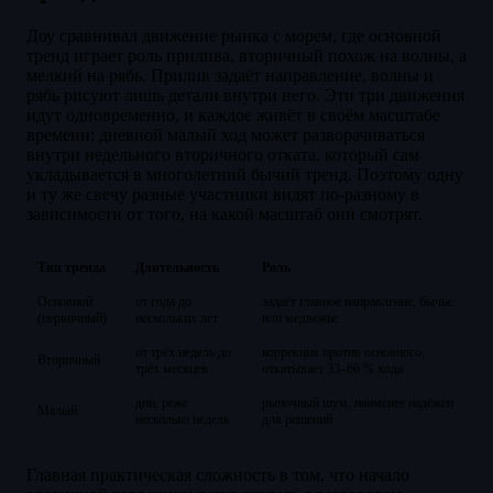
Доу сравнивал движение рынка с морем, где основной
тренд играет роль прилива, вторичный похож на волны, а
мелкий на рябь. Прилив задаёт направление, волны и
рябь рисуют лишь детали внутри него. Эти три движения
идут одновременно, и каждое живёт в своём масштабе
времени: дневной малый ход может разворачиваться
внутри недельного вторичного отката, который сам
укладывается в многолетний бычий тренд. Поэтому одну
и ту же свечу разные участники видят по-разному в
зависимости от того, на какой масштаб они смотрят.
Тип тренда
Длительность
Роль
Основной
от года до
задаёт главное направление, бычье
(первичный)
нескольких лет
или медвежье
от трёх недель до
коррекция против основного,
Вторичный
трёх месяцев
откатывает 33–66 % хода
дни, реже
рыночный шум, наименее надёжен
Малый
несколько недель
для решений
Главная практическая сложность в том, что начало