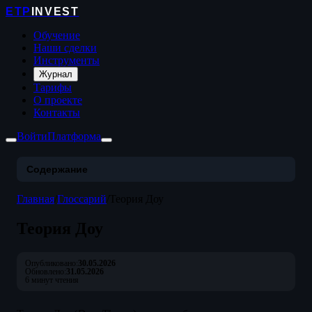
ETP
INVEST
Обучение
Наши сделки
Инструменты
Журнал
Тарифы
О проекте
Контакты
Войти
Платформа
Содержание
Главная
/
Глоссарий
/
Теория Доу
Теория Доу
Опубликовано:
30.05.2026
Обновлено:
31.05.2026
6 минут чтения