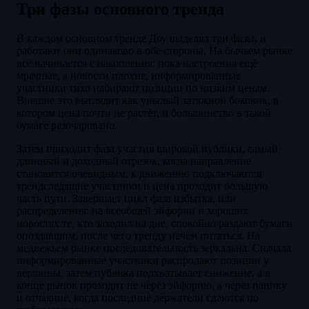
Три фазы основного тренда
В каждом основном тренде Доу выделял три фазы, и
работают они одинаково в обе стороны. На бычьем рынке
всё начинается с накопления: пока настроения ещё
мрачные, а новости плохие, информированные
участники тихо набирают позиции по низким ценам.
Внешне это выглядит как унылый затяжной боковик, в
котором цена почти не растёт, и большинство в такой
бумаге разочаровано.
Затем приходит фаза участия широкой публики, самый
длинный и доходный отрезок, когда направление
становится очевидным, к движению подключаются
трендследящие участники и цена проходит большую
часть пути. Завершает цикл фаза избытка, или
распределения: на всеобщей эйфории и хороших
новостях те, кто заходил на дне, спокойно раздают бумаги
опоздавшим, после чего тренду нечем питаться. На
медвежьем рынке последовательность зеркальна. Сначала
информированные участники распродают позиции у
вершины, затем публика подхватывает снижение, а в
конце рынок проходит не через эйфорию, а через панику
и отчаяние, когда последние держатели сдаются по