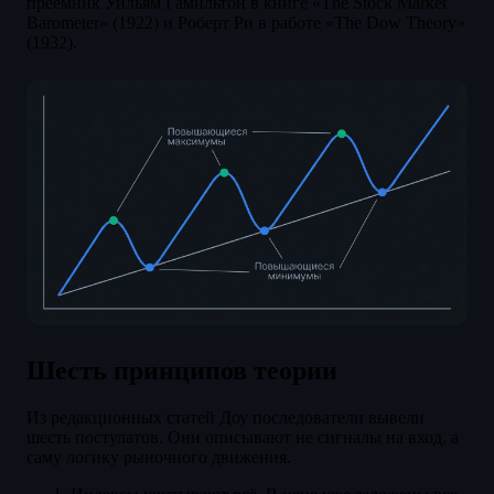
преемник Уильям Гамильтон в книге «The Stock Market
Barometer» (1922) и Роберт Ри в работе «The Dow Theory»
(1932).
Шесть принципов теории
Из редакционных статей Доу последователи вывели
шесть постулатов. Они описывают не сигналы на вход, а
саму логику рыночного движения.