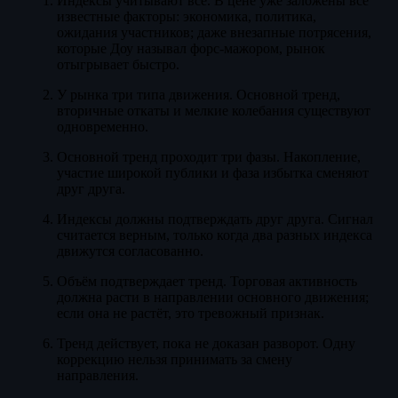
Индексы учитывают всё. В цене уже заложены все
известные факторы: экономика, политика,
ожидания участников; даже внезапные потрясения,
которые Доу называл форс-мажором, рынок
отыгрывает быстро.
У рынка три типа движения. Основной тренд,
вторичные откаты и мелкие колебания существуют
одновременно.
Основной тренд проходит три фазы. Накопление,
участие широкой публики и фаза избытка сменяют
друг друга.
Индексы должны подтверждать друг друга. Сигнал
считается верным, только когда два разных индекса
движутся согласованно.
Объём подтверждает тренд. Торговая активность
должна расти в направлении основного движения;
если она не растёт, это тревожный признак.
Тренд действует, пока не доказан разворот. Одну
коррекцию нельзя принимать за смену
направления.