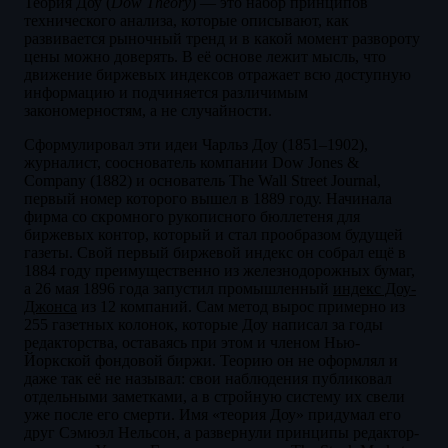
Теория Доу (
Dow Theory
) — это набор принципов
технического анализа, которые описывают, как
развивается рыночный тренд и в какой момент развороту
цены можно доверять. В её основе лежит мысль, что
движение биржевых индексов отражает всю доступную
информацию и подчиняется различимым
закономерностям, а не случайности.
Сформулировал эти идеи Чарльз Доу (1851–1902),
журналист, сооснователь компании Dow Jones &
Company (1882) и основатель The Wall Street Journal,
первый номер которого вышел в 1889 году. Начинала
фирма со скромного рукописного бюллетеня для
биржевых контор, который и стал прообразом будущей
газеты. Свой первый биржевой индекс он собрал ещё в
1884 году преимущественно из железнодорожных бумаг,
а 26 мая 1896 года запустил промышленный
индекс Доу-
Джонса
из 12 компаний. Сам метод вырос примерно из
255 газетных колонок, которые Доу написал за годы
редакторства, оставаясь при этом и членом Нью-
Йоркской фондовой биржи. Теорию он не оформлял и
даже так её не называл: свои наблюдения публиковал
отдельными заметками, а в стройную систему их свели
уже после его смерти. Имя «теория Доу» придумал его
друг Сэмюэл Нельсон, а развернули принципы редактор-