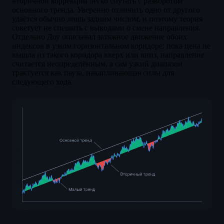
вторичной коррекции легко спутать с разворотом
основного тренда. Уверенно отличить одно от другого
удаётся обычно лишь задним числом, и поэтому теория
советует не спешить с выводами о смене направления.
Отдельно Доу описывал затяжное движение обоих
индексов в узком горизонтальном коридоре: пока цена не
вышла из такого коридора вверх или вниз, направление
считается неопределённым, а сам узкий диапазон
трактуется как пауза, накапливающая силы для
следующего хода.