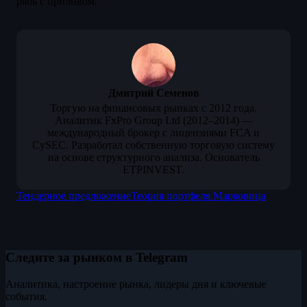
рябь с приливом.
Дмитрий Семенов
Торгую на финансовых рынках с 2012 года.
Аналитик FxPro Group Ltd (2012–2014) —
международный брокер с лицензиями FCA и
CySEC. Разработал собственную торговую систему
на основе структурного анализа. Основатель
ETPINVEST.
Тендерное предложение
Теория портфеля Марковица
Следите за рынком в Telegram
Аналитика, настроение рынка, лидеры дня и ключевые
события.