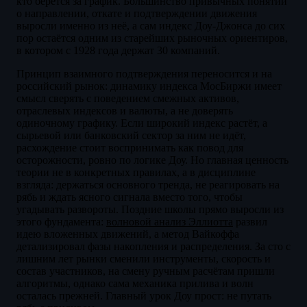
кто берётся за график. Большинство привычных понятий
о направлении, откате и подтверждении движения
выросли именно из неё, а сам индекс Доу-Джонса до сих
пор остаётся одним из старейших рыночных ориентиров,
в котором с 1928 года держат 30 компаний.
Принцип взаимного подтверждения переносится и на
российский рынок: динамику индекса МосБиржи имеет
смысл сверять с поведением смежных активов,
отраслевых индексов и валюты, а не доверять
одиночному графику. Если широкий индекс растёт, а
сырьевой или банковский сектор за ним не идёт,
расхождение стоит воспринимать как повод для
осторожности, ровно по логике Доу. Но главная ценность
теории не в конкретных правилах, а в дисциплине
взгляда: держаться основного тренда, не реагировать на
рябь и ждать ясного сигнала вместо того, чтобы
угадывать развороты. Поздние школы прямо выросли из
этого фундамента:
волновой анализ Эллиотта
развил
идею вложенных движений, а метод Вайкоффа
детализировал фазы накопления и распределения. За сто с
лишним лет рынки сменили инструменты, скорость и
состав участников, на смену ручным расчётам пришли
алгоритмы, однако сама механика прилива и волн
осталась прежней. Главный урок Доу прост: не путать