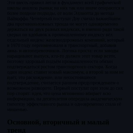
Эти шесть правил легли в фундамент всей графической
школы анализа рынка; на них так или иначе опираются и
более поздние подходы, от волн Эллиотта до метода
Вайкоффа. Четвёртый постулат Доу считал важнейшим:
два противоположных тренда не могут одновременно
держаться на двух разных индексах, и именно ради такой
сверки он вдобавок к промышленному индексу вёл
отдельный индекс железнодорожных компаний, который
в 1970 году переименовали в транспортный, добавив
авиа- и автоперевозчиков. Логика проста: если заводы
наращивают выпуск, кто-то должен этот товар везти,
поэтому здоровый подъём промышленности обязан
подтверждаться ростом транспортного сектора. Когда
один индекс ставит новый максимум, а второй за ним не
идёт, это расхождение, или несостоявшееся
подтверждение, считается ранним предупреждением о
возможном развороте. Первый постулат при этом до сих
пор спорят: идея, что цена мгновенно вбирает всю
информацию, на десятилетия опередила академическую
гипотезу эффективного рынка и одновременно стала её
мишенью.
Основной, вторичный и малый
тренд