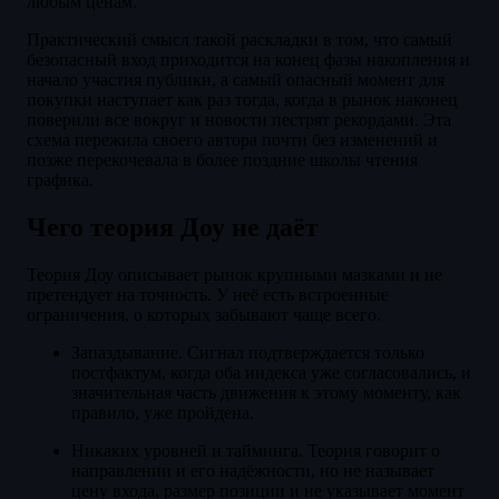
любым ценам.
Практический смысл такой раскладки в том, что самый
безопасный вход приходится на конец фазы накопления и
начало участия публики, а самый опасный момент для
покупки наступает как раз тогда, когда в рынок наконец
поверили все вокруг и новости пестрят рекордами. Эта
схема пережила своего автора почти без изменений и
позже перекочевала в более поздние школы чтения
графика.
Чего теория Доу не даёт
Теория Доу описывает рынок крупными мазками и не
претендует на точность. У неё есть встроенные
ограничения, о которых забывают чаще всего.
Запаздывание. Сигнал подтверждается только
постфактум, когда оба индекса уже согласовались, и
значительная часть движения к этому моменту, как
правило, уже пройдена.
Никаких уровней и тайминга. Теория говорит о
направлении и его надёжности, но не называет
цену входа, размер позиции и не указывает момент