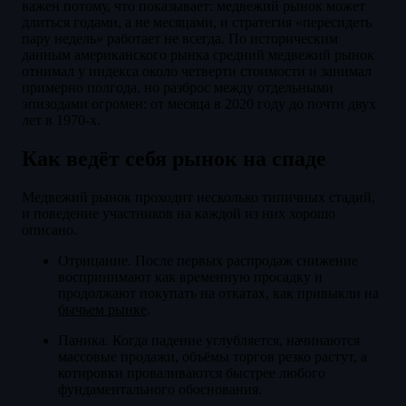
важен потому, что показывает: медвежий рынок может
длиться годами, а не месяцами, и стратегия «пересидеть
пару недель» работает не всегда. По историческим
данным американского рынка средний медвежий рынок
отнимал у индекса около четверти стоимости и занимал
примерно полгода, но разброс между отдельными
эпизодами огромен: от месяца в 2020 году до почти двух
лет в 1970-х.
Как ведёт себя рынок на спаде
Медвежий рынок проходит несколько типичных стадий,
и поведение участников на каждой из них хорошо
описано.
Отрицание. После первых распродаж снижение
воспринимают как временную просадку и
продолжают покупать на откатах, как привыкли на
бычьем рынке
.
Паника. Когда падение углубляется, начинаются
массовые продажи, объёмы торгов резко растут, а
котировки проваливаются быстрее любого
фундаментального обоснования.