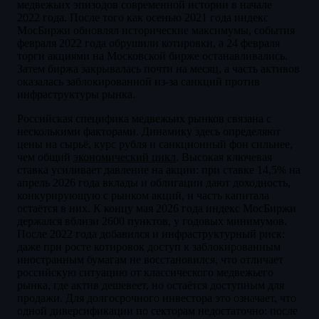
медвежьих эпизодов современной истории в начале
2022 года. После того как осенью 2021 года индекс
МосБиржи обновлял исторические максимумы, события
февраля 2022 года обрушили котировки, а 24 февраля
торги акциями на Московской бирже останавливались.
Затем биржа закрывалась почти на месяц, а часть активов
оказалась заблокированной из-за санкций против
инфраструктуры рынка.
Российская специфика медвежьих рынков связана с
несколькими факторами. Динамику здесь определяют
цены на сырьё, курс рубля и санкционный фон сильнее,
чем общий
экономический цикл
. Высокая ключевая
ставка усиливает давление на акции: при ставке 14,5% на
апрель 2026 года вклады и облигации дают доходность,
конкурирующую с рынком акций, и часть капитала
остаётся в них. К концу мая 2026 года индекс МосБиржи
держался вблизи 2600 пунктов, у годовых минимумов.
После 2022 года добавился и инфраструктурный риск:
даже при росте котировок доступ к заблокированным
иностранным бумагам не восстановился, что отличает
российскую ситуацию от классического медвежьего
рынка, где актив дешевеет, но остаётся доступным для
продажи. Для долгосрочного инвестора это означает, что
одной диверсификации по секторам недостаточно: после