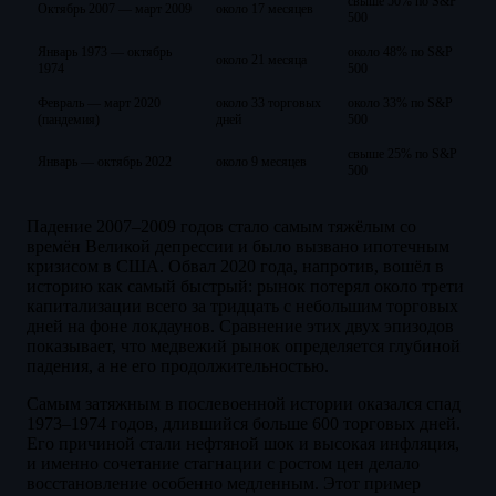
свыше 50% по S&P
Октябрь 2007 — март 2009
около 17 месяцев
500
Январь 1973 — октябрь
около 48% по S&P
около 21 месяца
1974
500
Февраль — март 2020
около 33 торговых
около 33% по S&P
(пандемия)
дней
500
свыше 25% по S&P
Январь — октябрь 2022
около 9 месяцев
500
Падение 2007–2009 годов стало самым тяжёлым со
времён Великой депрессии и было вызвано ипотечным
кризисом в США. Обвал 2020 года, напротив, вошёл в
историю как самый быстрый: рынок потерял около трети
капитализации всего за тридцать с небольшим торговых
дней на фоне локдаунов. Сравнение этих двух эпизодов
показывает, что медвежий рынок определяется глубиной
падения, а не его продолжительностью.
Самым затяжным в послевоенной истории оказался спад
1973–1974 годов, длившийся больше 600 торговых дней.
Его причиной стали нефтяной шок и высокая инфляция,
и именно сочетание стагнации с ростом цен делало
восстановление особенно медленным. Этот пример