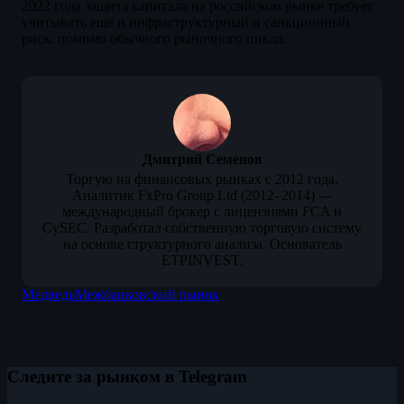
2022 года защита капитала на российском рынке требует
учитывать ещё и инфраструктурный и санкционный
риск, помимо обычного рыночного цикла.
Дмитрий Семенов
Торгую на финансовых рынках с 2012 года.
Аналитик FxPro Group Ltd (2012–2014) —
международный брокер с лицензиями FCA и
CySEC. Разработал собственную торговую систему
на основе структурного анализа. Основатель
ETPINVEST.
Медведь
Межбанковский рынок
Следите за рынком в Telegram