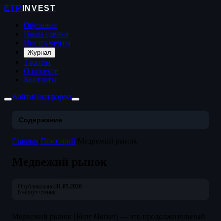
ETP
INVEST
Обучение
Наши сделки
Инструменты
Журнал
Тарифы
О проекте
Контакты
Войти
Платформа
Содержание
Главная
/
Глоссарий
/
Медвежий рынок
Медвежий рынок
Опубликовано:
31.05.2026
6 минут чтения
Медвежий рынок (
Bear Market
) — это продолжительный