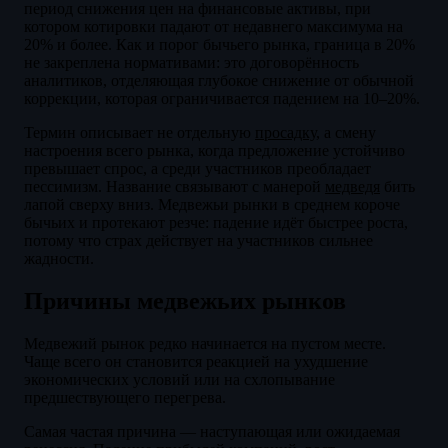
период снижения цен на финансовые активы, при
котором котировки падают от недавнего максимума на
20% и более. Как и порог бычьего рынка, граница в 20%
не закреплена нормативами: это договорённость
аналитиков, отделяющая глубокое снижение от обычной
коррекции, которая ограничивается падением на 10–20%.
Термин описывает не отдельную
просадку
, а смену
настроения всего рынка, когда предложение устойчиво
превышает спрос, а среди участников преобладает
пессимизм. Название связывают с манерой
медведя
бить
лапой сверху вниз. Медвежьи рынки в среднем короче
бычьих и протекают резче: падение идёт быстрее роста,
потому что страх действует на участников сильнее
жадности.
Причины медвежьих рынков
Медвежий рынок редко начинается на пустом месте.
Чаще всего он становится реакцией на ухудшение
экономических условий или на схлопывание
предшествующего перегрева.
Самая частая причина — наступающая или ожидаемая