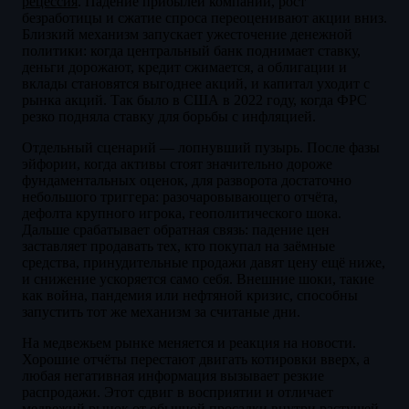
рецессия
. Падение прибылей компаний, рост
безработицы и сжатие спроса переоценивают акции вниз.
Близкий механизм запускает ужесточение денежной
политики: когда центральный банк поднимает ставку,
деньги дорожают, кредит сжимается, а облигации и
вклады становятся выгоднее акций, и капитал уходит с
рынка акций. Так было в США в 2022 году, когда ФРС
резко подняла ставку для борьбы с инфляцией.
Отдельный сценарий — лопнувший пузырь. После фазы
эйфории, когда активы стоят значительно дороже
фундаментальных оценок, для разворота достаточно
небольшого триггера: разочаровывающего отчёта,
дефолта крупного игрока, геополитического шока.
Дальше срабатывает обратная связь: падение цен
заставляет продавать тех, кто покупал на заёмные
средства, принудительные продажи давят цену ещё ниже,
и снижение ускоряется само себя. Внешние шоки, такие
как война, пандемия или нефтяной кризис, способны
запустить тот же механизм за считаные дни.
На медвежьем рынке меняется и реакция на новости.
Хорошие отчёты перестают двигать котировки вверх, а
любая негативная информация вызывает резкие
распродажи. Этот сдвиг в восприятии и отличает
медвежий рынок от обычной просадки внутри растущей