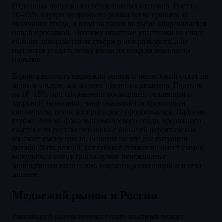
Отдельная ловушка касается ложных отскоков. Рост на
10–15% внутри медвежьего рынка легко принять за
окончание спада, и вход на таком подъёме оборачивается
новой просадкой. Поэтому опытные участники на спаде
сначала дожидаются подтверждения разворота, а не
пытаются угадать точку входа на каждом локальном
подъёме.
Важно различать медвежий рынок и неглубокий откат не
задним числом, а в момент принятия решения. Падение
на 10–15% при сохранении восходящей тенденции и
здоровой экономики чаще оказывается временным
снижением, после которого рост продолжается. Падение
глубже 20% на фоне экономического спада, кредитного
сжатия или системного шока с большей вероятностью
означает смену цикла. Реакция на эти две ситуации
должна быть разной: неглубокое снижение имеет смысл
выкупать, а смену цикла лучше переживать с
защищённым капиталом, сократив долю акций и плечо
заранее.
Медвежий рынок в России
Российский рынок пережил один из самых резких