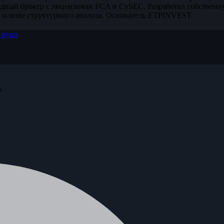
дный брокер с лицензиями FCA и CySEC. Разработал собственн
 основе структурного анализа. Основатель ETPINVEST.
 руки
.