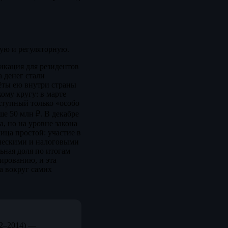
ую и регуляторную.
икация для резидентов
 денег стали
ёты ею внутри страны
ому кругу: в марте
ступный только «особо
е 50 млн ₽. В декабре
, но на уровне закона
ица простой: участие в
ческими и налоговыми
ьная доля по итогам
ированию, и эта
на вокруг самих
12–2014) —