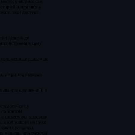
 место, участник сам
который и привлёк к
жать ради доступа.
пил дёшево до
 них встроена в саму
 и вложенные деньги не
ап, на рынок выходит
азывается крошечной, и
осредоточена у
 на тонком
ние инвесторы заходили
 как купивший на пике
а каких условиях
да меньше, чем расклад