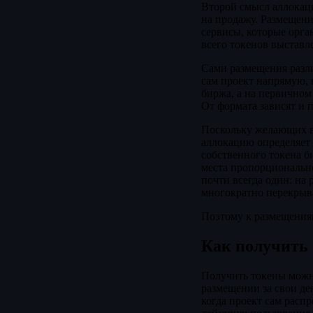
Второй смысл аллокаци
на продажу. Размещени
сервисы, которые орга
всего токенов выставле
Сами размещения разли
сам проект напрямую,
биржа, а на первичном
От формата зависят и п
Поскольку желающих вс
аллокацию определяет 
собственного токена б
места пропорционально
почти всегда один: на 
многократно перекрыв
Поэтому к размещениям
Как получить
Получить токены можн
размещении за свои де
когда проект сам расп