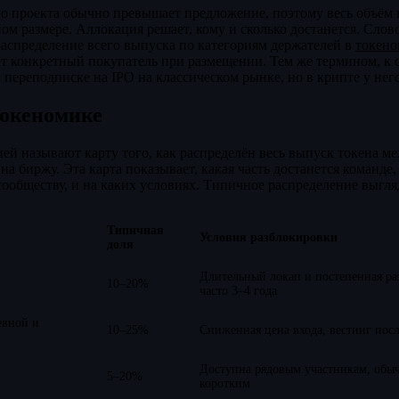
о проекта обычно превышает предложение, поэтому весь объём 
м размере. Аллокация решает, кому и сколько достанется. Слов
распределение всего выпуска по категориям держателей в
токено
т конкретный покупатель при размещении. Тем же термином, к 
 переподписке на IPO на классическом рынке, но в крипте у нег
токеномике
ей называют карту того, как распределён весь выпуск токена м
на биржу. Эта карта показывает, какая часть достанется команде
ообществу, и на каких условиях. Типичное распределение выгля
Типичная
Условия разблокировки
доля
Длительный локап и постепенная ра
10–20%
часто 3–4 года
евной и
10–25%
Сниженная цена входа, вестинг пос
Доступна рядовым участникам, обыч
5–20%
коротким