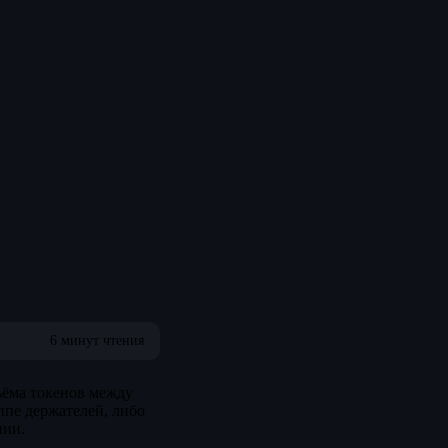
6 минут чтения
ъёма токенов между
ппе держателей, либо
нии.