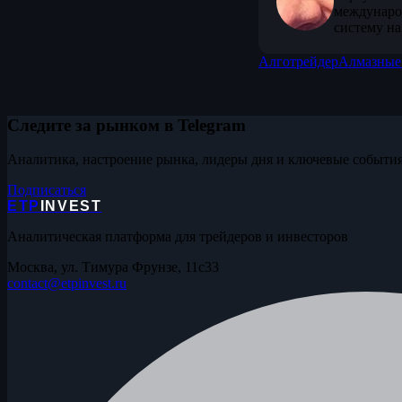
междунаро
систему на
Алготрейдер
Алмазные
Следите за рынком в Telegram
Аналитика, настроение рынка, лидеры дня и ключевые события
Подписаться
ETP
INVEST
Аналитическая платформа для трейдеров и инвесторов
Москва, ул. Тимура Фрунзе, 11с33
contact@etpinvest.ru