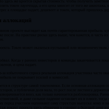
о здесь же кроется скрытая стоимость: чтобы получить заметное
зить токен лаунчпада, а его цена зависит от того же ажиотажа, 
рес к площадке падает, дешевеет и токен, который пришлось дер
и аллокаций
вном проекте выглядит как почти гарантированная прибыль: ку
е после. На практике риски здесь выше, чем кажется, и часть из
я.
роекта. Токен может оказаться пустышкой или мошенничеством,
обвал. Когда у ранних инвесторов и команды заканчивается лок
кенов, и цена падает.
-за избыточного спроса реальная аллокация участника часто ок
рибыль не покрывает усилий и комиссий.
ется в структуре самой токеномики. Если основная аллокация с
сторов, а публичная доля мала, то рост после листинга держится
азворачивается вниз, как только начинается разблокировка. Ран
истинговой, и даже сильное падение оставляет их в плюсе, тогда
му перед участием оценивают саму структуру выпуска: кому и н
аж вокруг проекта здесь обманчив и говорит о будущей цене ку