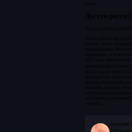
долей.
Доступ россий
Для российского участ
После 2022 года дост
России, часть площадо
ненадёжными. Регулято
запрещены, а полноцен
2025 года Банк Росси
квалифицированным» и
2025 года регулятор п
для рядового инвестор
крипто-аллокациях те
рисками, которые легк
переподписки оказывае
обязанность сохраняетс
токенов.
Дмитрий 
Торгую на 