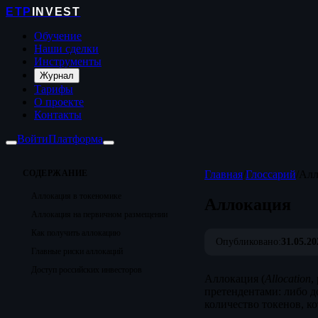
ETP
INVEST
Обучение
Наши сделки
Инструменты
Журнал
Тарифы
О проекте
Контакты
Войти
Платформа
СОДЕРЖАНИЕ
Главная
/
Глоссарий
/
Алл
Аллокация в токеномике
Аллокация
Аллокация на первичном размещении
Как получить аллокацию
Опубликовано:
31.05.20
Главные риски аллокаций
Доступ российских инвесторов
Аллокация (
Allocation
,
претендентами: либо д
количество токенов, к