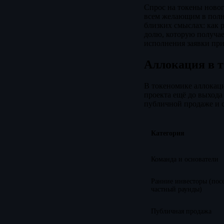
Спрос на токены новог
всем желающим в полно
близких смыслах: как 
долю, которую получае
исполнения заявки при
Аллокация в 
В токеномике аллокаци
проекта ещё до выхода 
публичной продаже и с
Категория
Команда и основатели
Ранние инвесторы (пос
частный раунды)
Публичная продажа