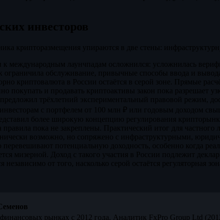
ских инвесторов
ника крипторазмещения упираются в две стены: инфраструктурн
уп к международным лаунчпадам осложнился: усложнилась вериф
к ограничила обслуживание, привычные способы ввода и вывода
рно криптовалюта в России остаётся в серой зоне. Прямые расч
но покупать и продавать криптоактивы закон пока разрешает узк
и предложил трёхлетний экспериментальный правовой режим, до
нвесторам с портфелем от 100 млн ₽ или годовым доходом свыш
редставил более широкую концепцию регулирования крипторынка
а правила пока не закреплены. Практический итог для частного л
хнически возможно, но сопряжено с инфраструктурными, юриди
о перевешивают потенциальную доходность, особенно когда реал
тся мизерной. Доход с такого участия в России подлежит деклар
я независимо от того, насколько серой остаётся регуляторная зо
Семенов
финансовых рынках с 2012 года. Аналитик FxPro Group Ltd (20