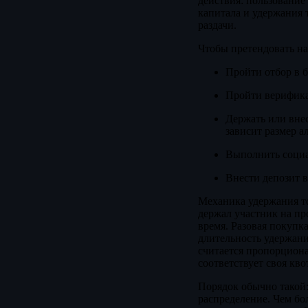
действия: пользование
капитала и удержания 
раздачи.
Чтобы претендовать на
Пройти отбор в б
Пройти верифика
Держать или внес
зависит размер а
Выполнить социал
Внести депозит в
Механика удержания то
держал участник на пр
время. Разовая покупк
длительность удержания
считается пропорциона
соответствует своя кво
Порядок обычно такой
распределение. Чем бо