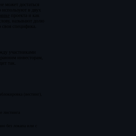
не может достаться
о используют в двух
мике
проекта и как
слову, называют долю
о своя специфика.
ежду участниками
, ранним инвесторам,
дит так.
зблокировка (вестинг),
ле листинга
но без локапа или с