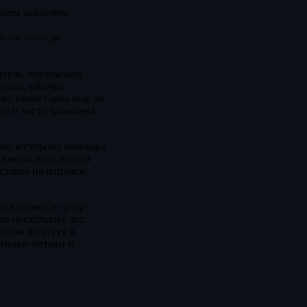
анты экосистеме
ролем команды
нов, что реально
пуска, обычно
них инвесторов ещё не
ие и часто завышена
кос в сторону команды
начать продавать и
 ставке на широкое
е выдаются сразу:
ие нескольких лет.
рынок видит её в
стники читают и