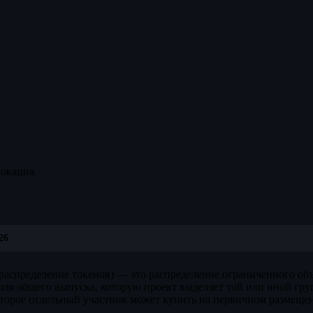
окация
26
 распределение токенов) — это распределение ограниченного об
оля общего выпуска, которую проект выделяет той или иной гру
оторое отдельный участник может купить на первичном размеще