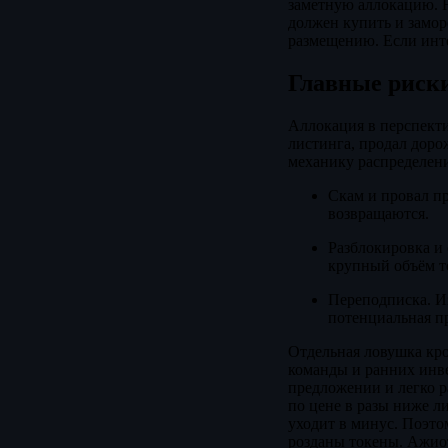
заметную аллокацию. Н
должен купить и заморо
размещению. Если инте
Главные риск
Аллокация в перспекти
листинга, продал дорож
механику распределени
Скам и провал п
возвращаются.
Разблокировка и 
крупный объём то
Переподписка. Из
потенциальная п
Отдельная ловушка кро
команды и ранних инве
предложении и легко р
по цене в разы ниже л
уходит в минус. Поэто
розданы токены. Ажиот