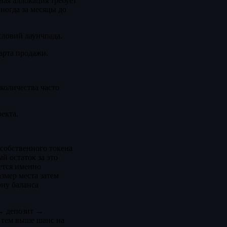
ная аллокация требует
ногда за месяцы до
словий лаунчпада.
тарта продажи.
количества часто
екта.
 собственного токена
й остаток за это
ется именно
азмер места затем
ону баланса
 → депозит →
 тем выше шанс на