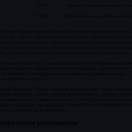
15–40%
Эйрдропы, программы стейкинга, гр
10–30%
Финансирование развития под конт
 следует разрыв между общим выпуском и тем количеством токе
дели. На старте в обращении находится лишь небольшая часть вы
асть наград сообществу, а заблокированные доли команды и ран
 этого первая рыночная цена отражает спрос на узкое предложен
вня, который установится после разблокировки основной массы.
от проекта к проекту, и сама пропорция несёт информацию. Пере
игналит о риске: после разблокировки крупные держатели могут 
я публичная доля и щедрая раздача сообществу обычно говорят о
е не гарантируют роста.
 разблокировки. Токены команды и ранних инвесторов обычно н
олной заморозки, а затем плавное высвобождение долями в течен
зки превращается в заранее известную точку давления на цену: 
грывает падением ещё до самого события. Поэтому опытные уча
и расписание её разблокировки.
 первичном размещении