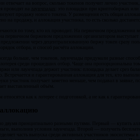
и отвечает на вопрос, сколько токенов получит лично участник,
я проводят на
лаунчпадах
: это площадки при криптобиржах или
низуют продажу нового токена. У размещения есть общая аллокац
но на продажу, и аллокация участника, то есть сколько достанетс
чаются по тому, кто их проводит. На первичном предложении м
 на первичном биржевом предложении организатором выступает
 предложении через децентрализованную биржу токен сразу попа
орядок отбора, и способ расчёта аллокации.
егда больше, чем токенов, лаунчпады придумали разные спосо
лотерея среди прошедших отбор. Чаще она пропорциональна том
иржи или лаунчпада держит участник: площадка делает срез балан
. Встречается и гарантированная аллокация для тех, кто выполн
руки участник получает заметно меньше, чем подавал в заявке, 
ает выставленный объём.
 относятся как к лотерее с подготовкой, а не как к гарантирова
 аллокацию
о двумя принципиально разными путями. Первый — купить ал
ньги, выполнив условия лаунчпада. Второй — получить бесплатн
ределяет часть выпуска среди активных участников экосистемы в