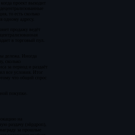
 когда проект выходит
 децентрализованные
ия, то есть сколько
я одному адресу.
онет продажу ведёт
 централизованная
дает в торговый пул.
бы дележа. Иногда
у, сколько
са за период и раздаёт
ил все условия. Итог
потому что общий спрос
нной покупке.
локацию на
ую раздачу (эйрдроп),
 награду за прошлые