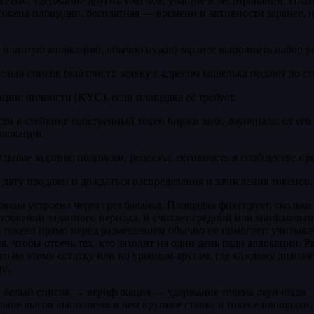
 сетью, удержание других токенов, участие в тестировании. Плат
токена площадки, бесплатная — времени и активности заранее, и
 платную аллокацию, обычно нужно заранее выполнить набор у
елый список (вайтлист): заявку с адресом кошелька подают до с
цию личности (KYC), если площадка её требует.
ти в стейкинг собственный токен биржи либо лаунчпада: от его 
ллокации.
ьные задания: подписки, репосты, активность в сообществе про
 дату продажи и дождаться распределения и зачисления токенов.
кена устроена через срез баланса. Площадка фиксирует, сколько
отяжении заданного периода, и считает средний или минимальны
а токена прямо перед размещением обычно не помогает: учитыва
, чтобы отсечь тех, кто заходит на один день ради аллокации. Р
льно этому остатку или по уровням-ярусам, где каждому диапаз
та.
: белый список → верификация → удержание токена лаунчпада
льше шагов выполнено и чем крупнее ставка в токене площадки,