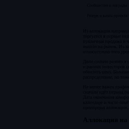
Сообщество и награды
Резерв и казна проекта
Из аллокации напрямую
торгуется в первые не
публичная продажа и ч
вышли на рынок. Из-за
относительно того уро
Доли сильно разнятся 
и ранних инвесторов с
обвалить цену. Больша
распределение, но тож
Не менее важен график
сначала идёт период п
Дата окончания заморо
календаре и часто оты
пропорции аллокации, 
Аллокация на