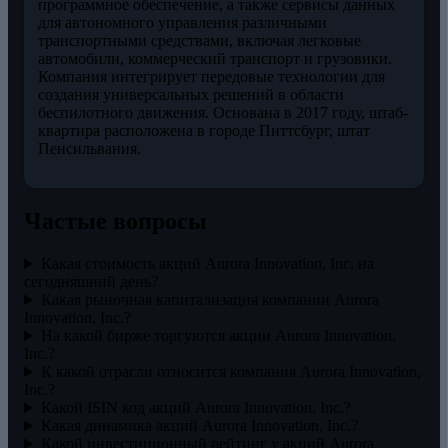
программное обеспечение, а также сервисы данных
для автономного управления различными
транспортными средствами, включая легковые
автомобили, коммерческий транспорт и грузовики.
Компания интегрирует передовые технологии для
создания универсальных решений в области
беспилотного движения. Основана в 2017 году, штаб-
квартира расположена в городе Питтсбург, штат
Пенсильвания.
Частые вопросы
Какая стоимость акций Aurora Innovation, Inc. на
сегодняшний день?
Какая рыночная капитализация компании Aurora
Innovation, Inc.?
На какой бирже торгуются акции Aurora Innovation,
Inc.?
К какой отрасли относится компания Aurora Innovation,
Inc.?
Какой ISIN код акций Aurora Innovation, Inc.?
Какая динамика акций Aurora Innovation, Inc.?
Какой инвестиционный рейтинг у акций Aurora