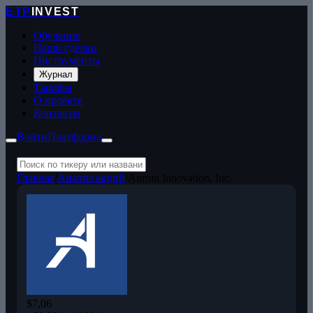
ETP
INVEST
Обучение
Наши сделки
Инструменты
Журнал
Тарифы
О проекте
Контакты
Войти
Платформа
Главная
/
Анализ акций
/
Aurora Innovation, Inc.
$7,06