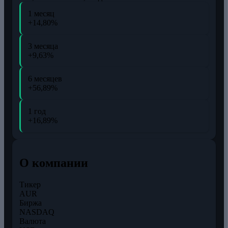
1 месяц
+14,80%
3 месяца
+9,63%
6 месяцев
+56,89%
1 год
+16,89%
О компании
Тикер
AUR
Биржа
NASDAQ
Валюта