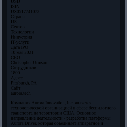
USD
ISIN
US0517741072
Страна
US
Сектор
Технологии
Индустрия
IT-услуги
Дата IPO
10 мая 2021
CEO
Christopher Urmson
Сотрудников
1800
Адрес
Pittsburgh, PA
Сайт
aurora.tech
Компания Aurora Innovation, Inc. является
технологической организацией в сфере беспилотного
транспорта на территории США. Основное
направление деятельности - разработка платформы
Aurora Driver, которая объединяет аппаратное и