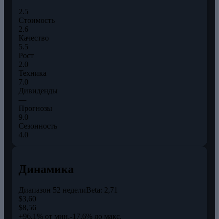
2.5
Стоимость
2.6
Качество
5.5
Рост
2.0
Техника
7.0
Дивиденды
—
Прогнозы
9.0
Сезонность
4.0
Динамика
Диапазон 52 недели
Beta:
2,71
$3,60
$8,56
+96,1% от мин.
-17,6% до макс.