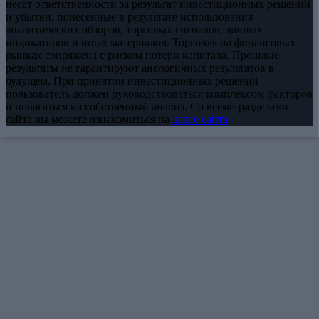
несёт ответственности за результат инвестиционных решений
и убытки, понесённые в результате использования
аналитических обзоров, торговых сигналов, данных
индикаторов и иных материалов. Торговля на финансовых
рынках сопряжена с риском потери капитала. Прошлые
результаты не гарантируют аналогичных результатов в
будущем. При принятии инвестиционных решений
пользователь должен руководствоваться комплексом факторов
и полагаться на собственный анализ. Со всеми разделами
сайта вы можете ознакомиться на
карте сайта
.