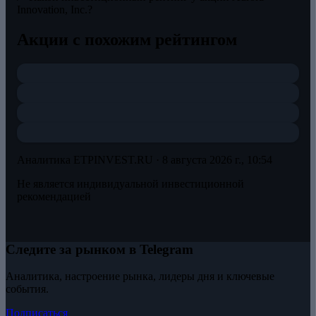
Innovation, Inc.?
Акции с похожим рейтингом
Аналитика ETPINVEST.RU ·
8 августа 2026 г., 10:54
Не является индивидуальной инвестиционной
рекомендацией
Следите за рынком в Telegram
Аналитика, настроение рынка, лидеры дня и ключевые
события.
Подписаться