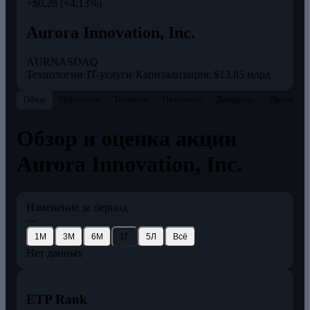
+$0,28 (+4,13%)
Aurora Innovation, Inc.
AUR
NASDAQ
Технологии
·
IT-услуги
·
Капитализация: $13,85 млрд
Обзор
Показатели
Теханализ
Отчётность
Дивиденды
Прогнозы
Обзор и оценка акции
Aurora Innovation, Inc.
Изменение за период
—
1М
3М
6М
1Г
5Л
Всё
Нет данных
ETP Rank