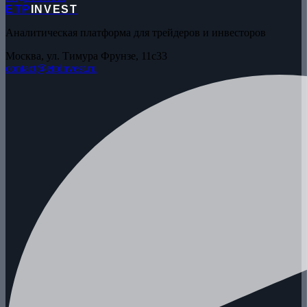
ETP
INVEST
Аналитическая платформа для трейдеров и инвесторов
Москва, ул. Тимура Фрунзе, 11с33
contact@etpinvest.ru