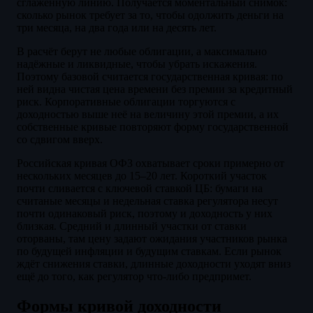
сглаженную линию. Получается моментальный снимок:
сколько рынок требует за то, чтобы одолжить деньги на
три месяца, на два года или на десять лет.
В расчёт берут не любые облигации, а максимально
надёжные и ликвидные, чтобы убрать искажения.
Поэтому базовой считается государственная кривая: по
ней видна чистая цена времени без премии за кредитный
риск. Корпоративные облигации торгуются с
доходностью выше неё на величину этой премии, а их
собственные кривые повторяют форму государственной
со сдвигом вверх.
Российская кривая ОФЗ охватывает сроки примерно от
нескольких месяцев до 15–20 лет. Короткий участок
почти сливается с ключевой ставкой ЦБ: бумаги на
считаные месяцы и недельная ставка регулятора несут
почти одинаковый риск, поэтому и доходность у них
близкая. Средний и длинный участки от ставки
оторваны, там цену задают ожидания участников рынка
по будущей инфляции и будущим ставкам. Если рынок
ждёт снижения ставки, длинные доходности уходят вниз
ещё до того, как регулятор что-либо предпримет.
Формы кривой доходности