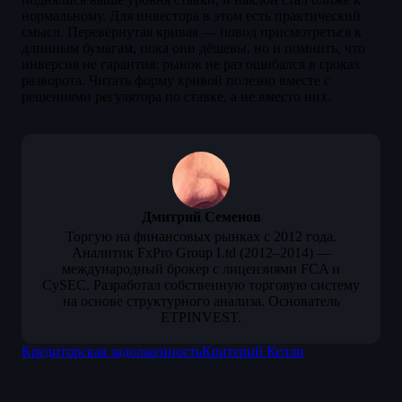
нормальному. Для инвестора в этом есть практический
смысл. Перевёрнутая кривая — повод присмотреться к
длинным бумагам, пока они дёшевы, но и помнить, что
инверсия не гарантия: рынок не раз ошибался в сроках
разворота. Читать форму кривой полезно вместе с
решениями регулятора по ставке, а не вместо них.
Дмитрий Семенов
Торгую на финансовых рынках с 2012 года.
Аналитик FxPro Group Ltd (2012–2014) —
международный брокер с лицензиями FCA и
CySEC. Разработал собственную торговую систему
на основе структурного анализа. Основатель
ETPINVEST.
Кредиторская задолженность
Критерий Келли