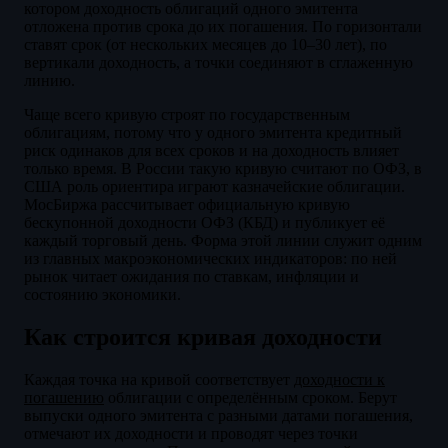
котором доходность облигаций одного эмитента
отложена против срока до их погашения. По горизонтали
ставят срок (от нескольких месяцев до 10–30 лет), по
вертикали доходность, а точки соединяют в сглаженную
линию.
Чаще всего кривую строят по государственным
облигациям, потому что у одного эмитента кредитный
риск одинаков для всех сроков и на доходность влияет
только время. В России такую кривую считают по ОФЗ, в
США роль ориентира играют казначейские облигации.
МосБиржа рассчитывает официальную кривую
бескупонной доходности ОФЗ (КБД) и публикует её
каждый торговый день. Форма этой линии служит одним
из главных макроэкономических индикаторов: по ней
рынок читает ожидания по ставкам, инфляции и
состоянию экономики.
Как строится кривая доходности
Каждая точка на кривой соответствует
доходности к
погашению
облигации с определённым сроком. Берут
выпуски одного эмитента с разными датами погашения,
отмечают их доходности и проводят через точки