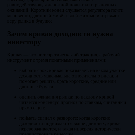
равнодействующая денежной политики и рыночных
ожиданий. Короткий конец слушается регулятора почти
мгновенно, длинный живёт своей жизнью и отражает
веру рынка в будущее.
Зачем кривая доходности нужна
инвестору
Кривая — это не теоретическая абстракция, а рабочий
инструмент с тремя понятными применениями:
выбрать срок: кривая показывает, на каком участке
доходность максимальна относительно риска, и
помогает решить, брать короткие, средние или
длинные бумаги;
оценить ожидания рынка: по наклону кривой
читается консенсус-прогноз по ставкам, считанный
прямо с цен;
поймать сигнал о развороте: когда короткие
доходности поднимаются выше длинных, кривая
переворачивается, и такая инверсия исторически
предшествовала рецессии.