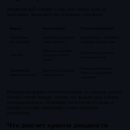
Форма кривой говорит о том, чего рынок ждёт от
экономики. Выделяют три основных состояния.
Форма
Как выглядит
О чём сигнализирует
Нормальная
Длинные доходности
Здоровый рост, спокойные
(восходящая)
выше коротких
ожидания по инфляции
Короткие и длинные
Переходное состояние,
Плоская
доходности почти
неопределённость
равны
Рынок ждёт снижения
Перевёрнутая
Короткие доходности
ставок и охлаждения
(инвертированная)
выше длинных
экономики
Нормальная форма считается базовой: за длинные деньги
обычно платят больше, потому что дольше срок и выше
неопределённость. Перевёрнутая встречается редко и
именно поэтому привлекает особое внимание
аналитиков.
Что двигает кривую доходности