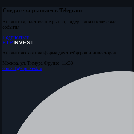
Следите за рынком в Telegram
Аналитика, настроение рынка, лидеры дня и ключевые
события.
Подписаться
ETP
INVEST
Аналитическая платформа для трейдеров и инвесторов
Москва, ул. Тимура Фрунзе, 11с33
contact@etpinvest.ru