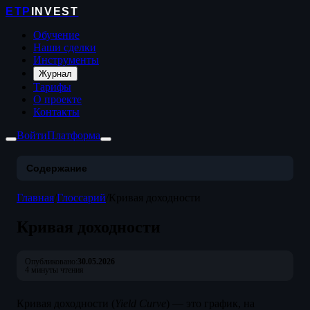
ETP
INVEST
Обучение
Наши сделки
Инструменты
Журнал
Тарифы
О проекте
Контакты
Войти
Платформа
Содержание
Главная
/
Глоссарий
/
Кривая доходности
Кривая доходности
Опубликовано:
30.05.2026
4 минуты чтения
Кривая доходности (
Yield Curve
) — это график, на