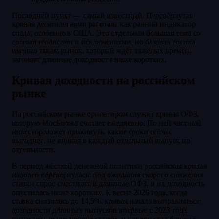
Последний пункт — самый известный. Перевёрнутая
кривая десятилетиями работала как ранний индикатор
спада, особенно в США. Это отдельная большая тема со
своими нюансами и исключениями, но базовая логика
именно такая: рынок, который ждёт тяжёлых времён,
загоняет длинные доходности ниже коротких.
Кривая доходности на российском
рынке
На российском рынке ориентиром служит кривая ОФЗ,
которую МосБиржа считает ежедневно. По ней частный
инвестор может прикинуть, какие сроки сейчас
выгоднее, не вникая в каждый отдельный выпуск по
отдельности.
В период жёсткой денежной политики российская кривая
надолго перевернулась: под ожидания скорого снижения
ставки спрос сместился в длинные ОФЗ, и их доходность
опустилась ниже коротких. К весне 2026 года, когда
ставка снизилась до 14,5%, кривая начала выправляться:
доходности длинных выпусков впервые с 2023 года
поднялись выше уровня ставки, и наклон стал ближе к