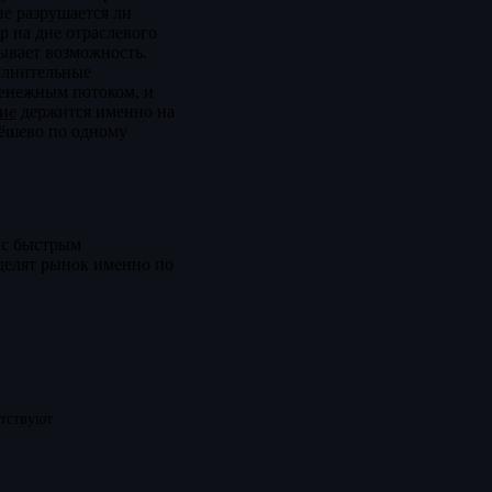
не разрушается ли
р на дне отраслевого
рывает возможность.
олнительные
денежным потоком, и
ие
держится именно на
дёшево по одному
 с быстрым
делят рынок именно по
утствуют
й