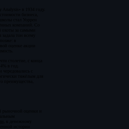
Analysis» в 1934 году.
 стоимости бизнеса,
 школы стал Уоррен
нённых компаний. Со
й охоты за самыми
 задала тон всему
позже: в
вой оценке акции
имость.
ти столетие, с конца
4% в год.
и чередовались с
огически тяжёлым для
го преимущества,
ой рыночной оценки и
мальным
ли
, к денежному
венной истории