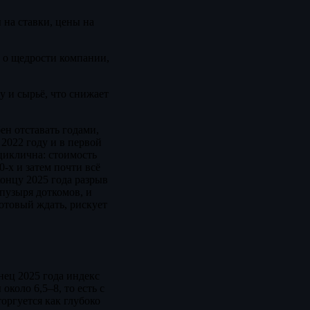
 на ставки, цены на
е о щедрости компании,
 и сырьё, что снижает
ен отставать годами,
 2022 году и в первой
 циклична: стоимость
-х и затем почти всё
концу 2025 года разрыв
пузыря доткомов, и
готовый ждать, рискует
нец 2025 года индекс
коло 6,5–8, то есть с
оргуется как глубоко