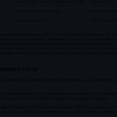
банки, нефть, металлы, электроэнергетика
технологии, IT,
лучше при высоких ставках
лучше при низк
ловушка стоимости
крах завышенн
со временем мигрирует между стилями. Бывшие фавориты роста 
оимостных, когда начинают возвращать деньги акционерам вмест
й инвестор как раз ищет такие компании на стыке: бизнес уже 
атный переход, из стоимости в рост, случается реже и обычно с
неджмента или отраслевым сдвигом, который возвращает компа
ичения стиля
 стоимость в реальности ведёт себя неровно и не гарантирует ре
и. Дешёвая бумага способна дешеветь и дальше, если проблемы 
катор сам по себе не обещает возврата к прежним оценкам.
ды отставания. После мирового кризиса 2008 года стоимость у
15 года Russell 1000 Value прибавил около 100% против примерно 