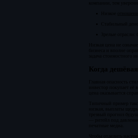
компании, тем уверенн
Низкое
отношени
Стабильный дене
Зрелые отрасли: 
Низкая цена не означа
бизнеса и вполне опра
задача стоимостного ин
Когда дешёвая
Главная опасность сти
инвестор покупает её в
цена оказывается спра
Типичный пример тако
низкая, выплаты щедры
трезвый прогноз будущ
— ритейл под давление
печатные медиа.
Чтобы отделить насто