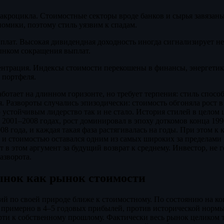
акроцикла. Стоимостные секторы вроде банков и сырья завязаны
номики, поэтому стиль уязвим к спадам.
плат. Высокая дивидендная доходность иногда сигнализирует н
ынком сокращения выплат.
ентрация. Индексы стоимости перекошены в финансы, энергетику
портфеля.
ботает на длинном горизонте, но требует терпения: стиль способ
. Развороты случались эпизодически: стоимость обгоняла рост в
о устойчивым лидерство так и не стало. История стилей в целом
 2001–2008 годах, рост доминировал в эпоху доткомов конца 1990
08 года, и каждая такая фаза растягивалась на годы. При этом к 
 и стоимостью оставался одним из самых широких за пределами 
 в этом аргумент за будущий возврат к среднему. Инвестор, не 
азворота.
ынок как рынок стоимости
й по своей природе ближе к стоимостному. По состоянию на ко
римерно в 4–5 годовых прибылей, против исторической нормы о
рти к собственному прошлому. Фактически весь рынок целиком т