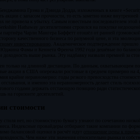
Бенджамина Грэма и Дэвида Додда, изложенных в книге «Security 
ть акции с запасом прочности, то есть заметно ниже внутренней
ах не привела к убытку. Самым известным последователем этой
Berkshire Hathaway десятилетиями строился на покупке недооце
 партнёра Чарли Мангера Баффетт отошёл от ранней грэмовско
торону качественного бизнеса по разумной цене, и эта эволюция
тному инвестированию
. Академическое подтверждение пришло 
 Юджина Фамы и Кеннета Френча 1992 года дешёвые по балансо
 доходность выше рынка. Эту надбавку назвали премией за сто
ен только на длинной дистанции. По данным, охватывающим поч
ные акции в США опережали ростовые в среднем примерно на 4,
емия крайне неравномерно: годы резкого превосходства стоимост
отставания, и именно эта неравномерность делает стиль психол
отового годами держать отстающую позицию ради статистическо
ишь на горизонте десятилетий.
ии стоимости
у стиля нет, но стоимостную бумагу узнают по сочетанию низк
изнеса. Индексные провайдеры отбирают такие компании по фор
мимо балансовой оценки в расчёт идут
отношение цены к прибы
доходность. Чем ниже эти значения относительно рынка и собст