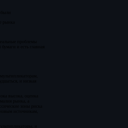
ибыли
е рынка
 реальные проблемы
бумаги и есть главная
 мультипликаторам,
удшаться, и низкая
ока высока, оценка
омалия рынка, а
ассические зоны риска
 новым источникам,
ультипликаторы, и