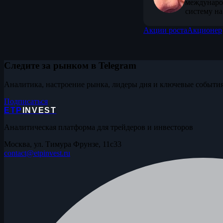
междунаро
систему на
Акции роста
Акционер
Следите за рынком в Telegram
Аналитика, настроение рынка, лидеры дня и ключевые события
Подписаться
ETP
INVEST
Аналитическая платформа для трейдеров и инвесторов
Москва, ул. Тимура Фрунзе, 11с33
contact@etpinvest.ru