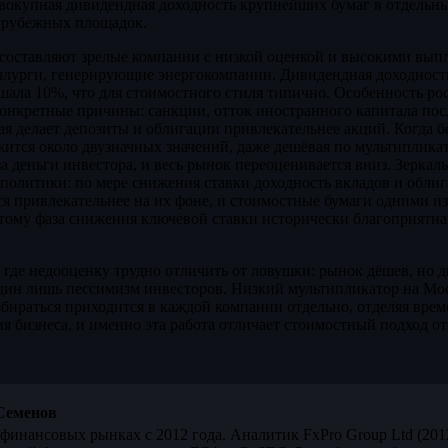
овокупная дивидендная доходность крупнейших бумаг в отдельн
арубежных площадок.
составляют зрелые компании с низкой оценкой и высокими выпл
аллурги, генерирующие энергокомпании. Дивидендная доходност
ала 10%, что для стоимостного стиля типично. Особенность рос
конкретные причины: санкции, отток иностранного капитала пос
рая делает депозиты и облигации привлекательнее акций. Когда б
ится около двузначных значений, даже дешёвая по мультиплика
за деньги инвестора, и весь рынок переоценивается вниз. Зерка
 политики: по мере снижения ставки доходность вкладов и обли
я привлекательнее на их фоне, и стоимостные бумаги одними 
тому фаза снижения ключевой ставки исторически благоприятна
, где недооценку трудно отличить от ловушки: рынок дёшев, но 
один лишь пессимизм инвесторов. Низкий мультипликатор на Мос
збираться приходится в каждой компании отдельно, отделяя вре
я бизнеса, и именно эта работа отличает стоимостный подход от
Семенов
финансовых рынках с 2012 года. Аналитик FxPro Group Ltd (20