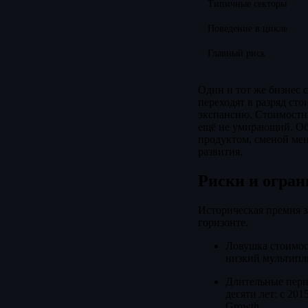
Типичные секторы
Поведение в цикле
Главный риск
Один и тот же бизнес 
переходят в разряд ст
экспансию. Стоимостны
ещё не умирающий. Обр
продуктом, сменой ме
развития.
Риски и огран
Историческая премия за
горизонте.
Ловушка стоимост
низкий мультипли
Длительные перио
десяти лет: с 20
Growth.