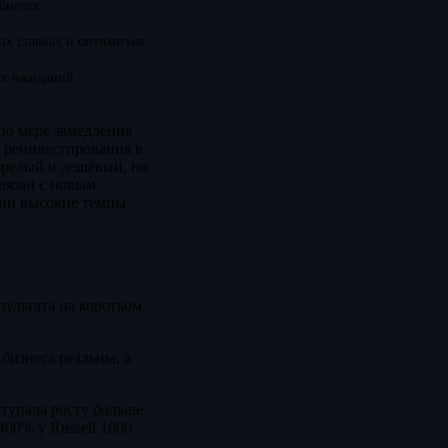
 биотех
их ставках и оптимизме
ых ожиданий
по мере замедления
о реинвестирования в
зрелый и дешёвый, но
вязан с новым
нии высокие темпы
зультата на коротком
бизнеса реальны, а
ступала росту больше
400% у Russell 1000