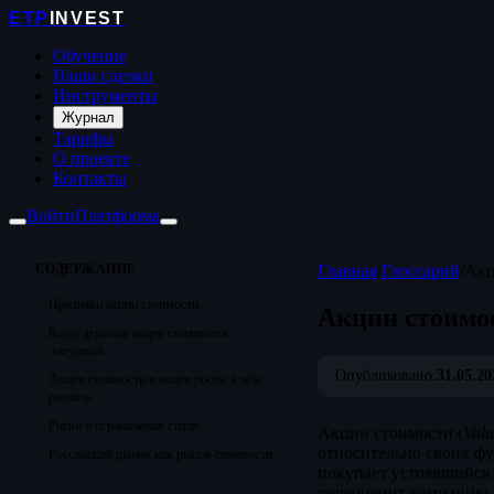
ETP
INVEST
Обучение
Наши сделки
Инструменты
Журнал
Тарифы
О проекте
Контакты
Войти
Платформа
СОДЕРЖАНИЕ
Главная
/
Глоссарий
/
Акц
Признаки акции стоимости
Акции стоимо
Когда дешёвая акция становится
ловушкой
Опубликовано:
31.05.20
Акции стоимости и акции роста: в чём
разница
Риски и ограничения стиля
Акции стоимости (
Valu
относительно своих фу
Российский рынок как рынок стоимости
покупает устоявшийся 
переоценит компанию в