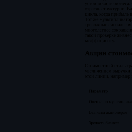
устойчивость бизнеса:
отрасль структурно. В
цикла, когда прибыль 
Тот же мультипликатор
тревожные сигналы: в
многолетнее сокращен
такой проверке жизнес
коэффициенту.
Акции стоимос
Стоимостный стиль т
увеличением выручки 
этой линии, например п
Параметр
Оценка по мультиплика
Выплаты акционерам
Зрелость бизнеса