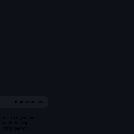
6 минут чтения
торгуются дёшево
ока. Инвестор
, когда рынок