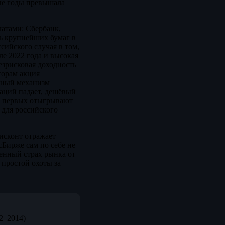
ые годы превышала
атами: Сбербанк,
ь крупнейших бумаг в
сийского случая в том,
ле 2022 года и высокая
езрисковая доходность
торам акция
льный механизм
гаций падает, дешёвый
из первых отыгрывают
 для российского
дисконт отражает
Бирже сам по себе не
менный страх рынка от
 простой охоты за
12–2014) —