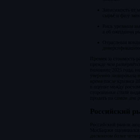
Зависимость от м
сырьё и фазу эко
Риск урезания вы
а об ожидании р
Отраслевая конц
диверсификацию 
Премия за стоимость ра
прежде чем развернётся
половине 2025 года, н
уверенно лидировала в
время после кризиса 20
в оценке между ростом
сторонники стиля видят
продать на самом дне р
Российский р
Российский рынок акци
МосБиржи оценивался п
дисконтом более четве