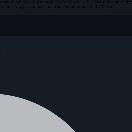
дный брокер с лицензиями FCA и CySEC. Разработал собственн
 основе структурного анализа. Основатель ETPINVEST.
.