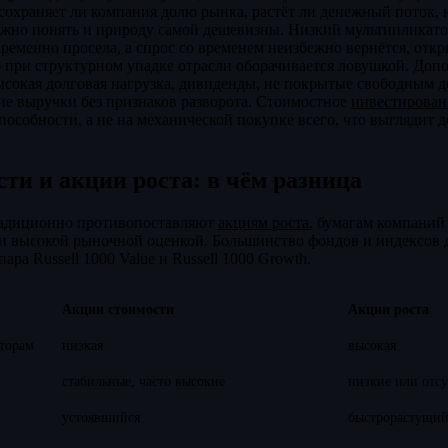
 сохраняет ли компания долю рынка, растёт ли денежный поток, 
ажно понять и природу самой дешевизны. Низкий мультипликато
временно просела, а спрос со временем неизбежно вернётся, отк
 при структурном упадке отрасли оборачивается ловушкой. Доп
ысокая долговая нагрузка, дивиденды, не покрытые свободным 
ие выручки без признаков разворота. Стоимостное
инвестирован
пособности, а не на механической покупке всего, что выглядит 
ти и акции роста: в чём разница
радиционно противопоставляют
акциям роста
, бумагам компаний
и высокой рыночной оценкой. Большинство фондов и индексов 
ара Russell 1000 Value и Russell 1000 Growth.
Акции стоимости
Акции роста
торам
низкая
высокая
стабильные, часто высокие
низкие или отс
устоявшийся
быстрорастущи