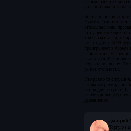
стоимостный актив: с
уровни большинства з
Костяк капитализации 
Лукойл, Газпром, мет
отдельные годы превыш
что у дешевизны есть 
ключевая ставка, кото
по вкладам и ОФЗ держ
проигрывает в борьбе 
работает на смягчении
рынок акций становитс
переоценку вверх. Поэ
рынка стоимости.
Это ровно та ситуация
реальные риски, а не 
повод для покупки. Ра
структурного ухудшени
дешевизной.
Дмитрий 
Торгую на 