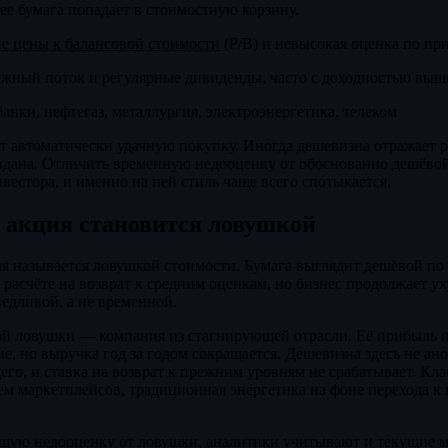
ее бумага попадает в стоимостную корзину.
е цены к балансовой стоимости
(P/B) и невысокая оценка по пр
жный поток и регулярные дивиденды, часто с доходностью выш
банки, нефтегаз, металлургия, электроэнергетика, телеком
ет автоматически удачную покупку. Иногда дешевизна отражает
вдана. Отличить временную недооценку от обоснованно дешёвой 
вестора, и именно на ней стиль чаще всего спотыкается.
 акция становится ловушкой
ля называется ловушкой стоимости. Бумага выглядит дешёвой по
 расчёте на возврат к средним оценкам, но бизнес продолжает ух
ведливой, а не временной.
й ловушки — компания из стагнирующей отрасли. Её прибыль п
е, но выручка год за годом сокращается. Дешевизна здесь не ан
его, и ставка на возврат к прежним уровням не срабатывает. Кл
м маркетплейсов, традиционная энергетика на фоне перехода к
ящую недооценку от ловушки, аналитики учитывают и текущие м