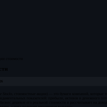
ии стоимости
сти
26
e Stocks
, стоимостные акции) — это бумаги компаний, которые 
ндаментальных показателей: прибыли, активов и денежного пот
бизнес дешевле его реальной стоимости и рассчитывает на доход
верх, а пока получает регулярные выплаты.