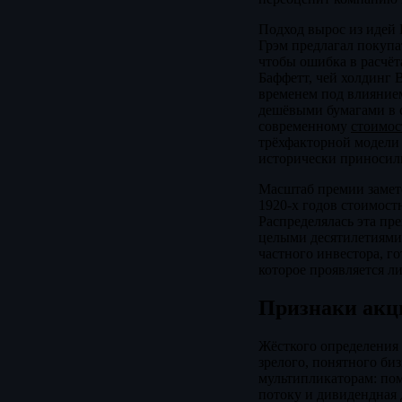
Подход вырос из идей 
Грэм предлагал покупа
чтобы ошибка в расчёт
Баффетт, чей холдинг 
временем под влиянием
дешёвыми бумагами в с
современному
стоимос
трёхфакторной модели
исторически приносили
Масштаб премии замет
1920-х годов стоимост
Распределялась эта пр
целыми десятилетиями 
частного инвестора, г
которое проявляется л
Признаки акц
Жёсткого определения 
зрелого, понятного б
мультипликаторам: по
потоку и дивидендная 