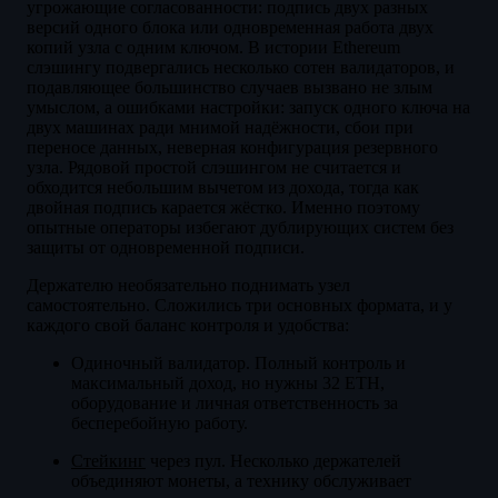
угрожающие согласованности: подпись двух разных
версий одного блока или одновременная работа двух
копий узла с одним ключом. В истории Ethereum
слэшингу подвергались несколько сотен валидаторов, и
подавляющее большинство случаев вызвано не злым
умыслом, а ошибками настройки: запуск одного ключа на
двух машинах ради мнимой надёжности, сбои при
переносе данных, неверная конфигурация резервного
узла. Рядовой простой слэшингом не считается и
обходится небольшим вычетом из дохода, тогда как
двойная подпись карается жёстко. Именно поэтому
опытные операторы избегают дублирующих систем без
защиты от одновременной подписи.
Держателю необязательно поднимать узел
самостоятельно. Сложились три основных формата, и у
каждого свой баланс контроля и удобства:
Одиночный валидатор. Полный контроль и
максимальный доход, но нужны 32 ETH,
оборудование и личная ответственность за
бесперебойную работу.
Стейкинг
через пул. Несколько держателей
объединяют монеты, а технику обслуживает