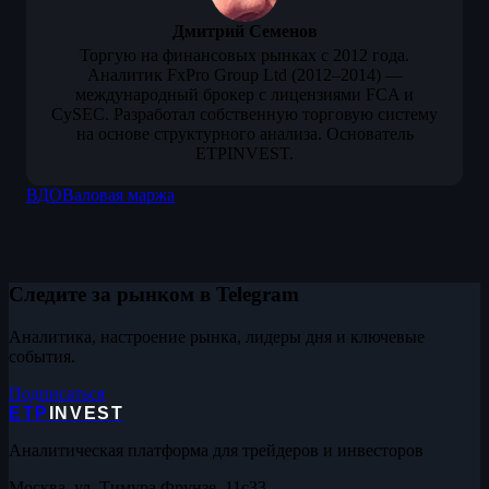
Дмитрий Семенов
Торгую на финансовых рынках с 2012 года.
Аналитик FxPro Group Ltd (2012–2014) —
международный брокер с лицензиями FCA и
CySEC. Разработал собственную торговую систему
на основе структурного анализа. Основатель
ETPINVEST.
ВДО
Валовая маржа
Следите за рынком в Telegram
Аналитика, настроение рынка, лидеры дня и ключевые
события.
Подписаться
ETP
INVEST
Аналитическая платформа для трейдеров и инвесторов
Москва, ул. Тимура Фрунзе, 11с33