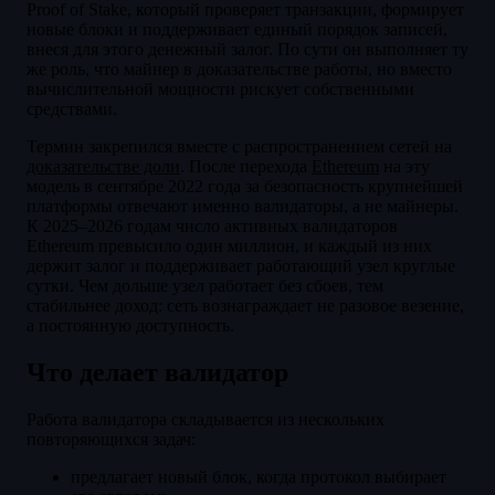
Proof of Stake, который проверяет транзакции, формирует
новые блоки и поддерживает единый порядок записей,
внеся для этого денежный залог. По сути он выполняет ту
же роль, что майнер в доказательстве работы, но вместо
вычислительной мощности рискует собственными
средствами.
Термин закрепился вместе с распространением сетей на
доказательстве доли
. После перехода
Ethereum
на эту
модель в сентябре 2022 года за безопасность крупнейшей
платформы отвечают именно валидаторы, а не майнеры.
К 2025–2026 годам число активных валидаторов
Ethereum превысило один миллион, и каждый из них
держит залог и поддерживает работающий узел круглые
сутки. Чем дольше узел работает без сбоев, тем
стабильнее доход: сеть вознаграждает не разовое везение,
а постоянную доступность.
Что делает валидатор
Работа валидатора складывается из нескольких
повторяющихся задач:
предлагает новый блок, когда протокол выбирает