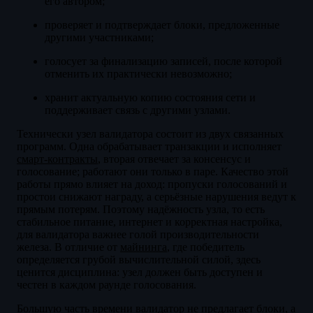
его автором;
проверяет и подтверждает блоки, предложенные
другими участниками;
голосует за финализацию записей, после которой
отменить их практически невозможно;
хранит актуальную копию состояния сети и
поддерживает связь с другими узлами.
Технически узел валидатора состоит из двух связанных
программ. Одна обрабатывает транзакции и исполняет
смарт-контракты
, вторая отвечает за консенсус и
голосование; работают они только в паре. Качество этой
работы прямо влияет на доход: пропуски голосований и
простои снижают награду, а серьёзные нарушения ведут к
прямым потерям. Поэтому надёжность узла, то есть
стабильное питание, интернет и корректная настройка,
для валидатора важнее голой производительности
железа. В отличие от
майнинга
, где победитель
определяется грубой вычислительной силой, здесь
ценится дисциплина: узел должен быть доступен и
честен в каждом раунде голосования.
Большую часть времени валидатор не предлагает блоки, а