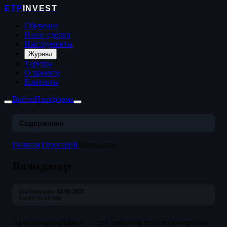
ETP
INVEST
Обучение
Наши сделки
Инструменты
Журнал
Тарифы
О проекте
Контакты
Войти
Платформа
Содержание
Главная
/
Глоссарий
/
Валидатор
Валидатор
Опубликовано:
02.06.2026
4 минуты чтения
Валидатор (
validator
) — это участник сети на алгоритме