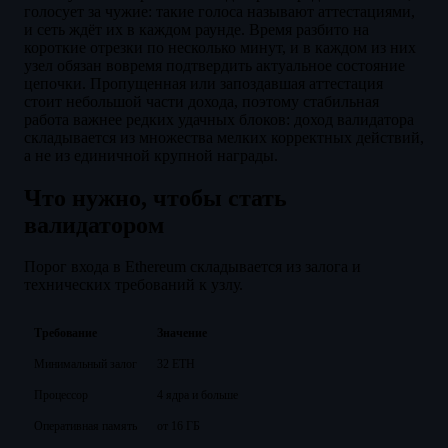
голосует за чужие: такие голоса называют аттестациями,
и сеть ждёт их в каждом раунде. Время разбито на
короткие отрезки по несколько минут, и в каждом из них
узел обязан вовремя подтвердить актуальное состояние
цепочки. Пропущенная или запоздавшая аттестация
стоит небольшой части дохода, поэтому стабильная
работа важнее редких удачных блоков: доход валидатора
складывается из множества мелких корректных действий,
а не из единичной крупной награды.
Что нужно, чтобы стать
валидатором
Порог входа в Ethereum складывается из залога и
технических требований к узлу.
Требование
Значение
Минимальный залог
32 ETH
Процессор
4 ядра и больше
Оперативная память
от 16 ГБ