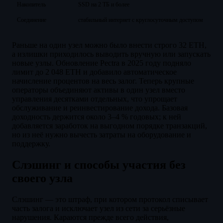
Накопитель
SSD на 2 ТБ и более
Соединение
стабильный интернет с круглосуточным доступом
Раньше на один узел можно было внести строго 32 ETH,
а излишки приходилось выводить вручную или запускать
новые узлы. Обновление Pectra в 2025 году подняло
лимит до 2 048 ETH и добавило автоматическое
начисление процентов на весь залог. Теперь крупные
операторы объединяют активы в один узел вместо
управления десятками отдельных, что упрощает
обслуживание и реинвестирование дохода. Базовая
доходность держится около 3–4 % годовых; к ней
добавляется заработок на выгодном порядке транзакций,
но из неё нужно вычесть затраты на оборудование и
поддержку.
Слэшинг и способы участия без
своего узла
Слэшинг — это штраф, при котором протокол списывает
часть залога и исключает узел из сети за серьёзные
нарушения. Караются прежде всего действия,