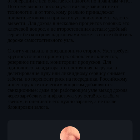
от операций с ней облагается налогом по правилам ФНС.
Поэтому выбор способа участия чаще зависит не от
технологии, а от того, кому реально принадлежат
приватные ключи и при каких условиях монеты удастся
вывести. Для дохода в несколько процентов годовых это
ключевой вопрос, а не второстепенная деталь: удобный
сервис без контроля над ключами может в итоге обойтись
дороже самостоятельного узла.
Стоит учитывать и операционную сторону. Узел требует
круглосуточного присмотра: обновления клиентов,
резервное питание, мониторинг пропусков. Для
одиночного валидатора это постоянная нагрузка, а
делегирование пулу или ликвидному сервису снимает
заботы, но переносит риск на посредника. Российскому
инвестору к техническим вопросам добавляются
санкционные: даже при работающем узле вывод дохода
через зарубежную инфраструктуру остаётся слабым
звеном, и оценивать его нужно заранее, а не после
блокировки залога.