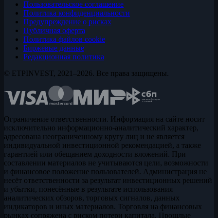
Пользовательское соглашение
Политика конфиденциальности
Предупреждение о рисках
Публичная оферта
Политика файлов cookie
Биржевые данные
Редакционная политика
© ETPINVEST, 2021–2026. Все права защищены.
Ограничение ответственности. Информация на сайте носит
исключительно информационно-аналитический характер,
адресована неограниченному кругу лиц и не является
индивидуальной инвестиционной рекомендацией, а также
гарантией или обещанием доходности вложений. При
составлении материалов не учитываются цели, возможности
и финансовое положение пользователей. Администрация не
несёт ответственности за результат инвестиционных решений
и убытки, понесённые в результате использования
аналитических обзоров, торговых сигналов, данных
индикаторов и иных материалов. Торговля на финансовых
рынках сопряжена с риском потери капитала. Прошлые