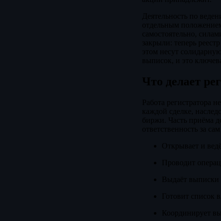
Деятельность по веден
отдельным положением
самостоятельно, силами
закрыли: теперь реест
этом несут солидарную
выписок, и это ключев
Что делает ре
Работа регистратора н
каждой сделке, наслед
биржи. Часть приёма д
ответственность за сам
Открывает и ведё
Проводит операци
Выдаёт выписки 
Готовит список в
Координирует вы