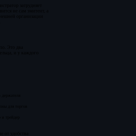
истратор затрудняет
вится не сам эмитент, а
внешней организации
.
по. Это два
льца, и у каждого
з держателя
пны для торгов
 и трейдер
е от удобства