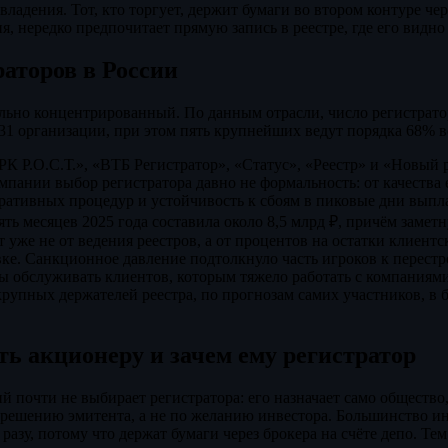
 владения. Тот, кто торгует, держит бумаги во втором контуре чер
я, нередко предпочитает прямую запись в реестре, где его видно
аторов в России
ьно концентрированный. По данным отрасли, число регистратор
 31 организации, при этом пять крупнейших ведут порядка 68% в
К Р.О.С.Т.», «ВТБ Регистратор», «Статус», «Реестр» и «Новый 
пании выбор регистратора давно не формальность: от качества 
оративных процедур и устойчивость к сбоям в пиковые дни выпл
ять месяцев 2025 года составила около 8,5 млрд ₽, причём заме
 уже не от ведения реестров, а от процентов на остатки клиентс
ке. Санкционное давление подтолкнуло часть игроков к перестр
ы обслуживать клиентов, которым тяжело работать с компаниям
рупных держателей реестра, по прогнозам самих участников, в
ть акционеру и зачем ему регистратор
й почти не выбирает регистратора: его назначает само общество,
 решению эмитента, а не по желанию инвестора. Большинство и
разу, потому что держат бумаги через брокера на счёте депо. Тем