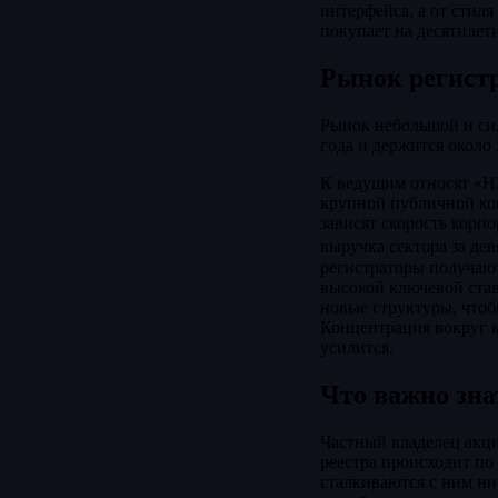
интерфейса, а от стиля
покупает на десятилети
Рынок регистр
Рынок небольшой и сил
года и держится около
К ведущим относят «НР
крупной публичной ком
зависят скорость корп
выручка сектора за дев
регистраторы получают
высокой ключевой став
новые структуры, чтоб
Концентрация вокруг к
усилится.
Что важно зна
Частный владелец акци
реестра происходит по
сталкиваются с ним ни 