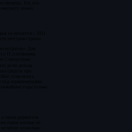
ез брокера. Тот, кто
 эмитенту лично.
ов не меняется с 2021
сех реестров страны.
регистратор». Для
его IT-платформы
ат. Совокупная
тную долю дохода
ких средств при
ойке: появлялись
и под ограничениями.
 ближайшие годы только
 а смена держателя
нвесторов вообще не
 не менее несколько