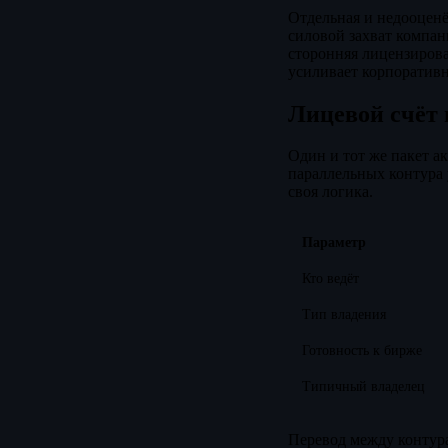
Отдельная и недооценё
силовой захват компани
сторонняя лицензирова
усиливает корпоративн
Лицевой счёт 
Один и тот же пакет ак
параллельных контура 
своя логика.
Параметр
Кто ведёт
Тип владения
Готовность к бирже
Типичный владелец
Перевод между контура