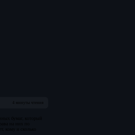
4 минуты чтения
нных бумаг, который
рава на них по
т, кому и сколько