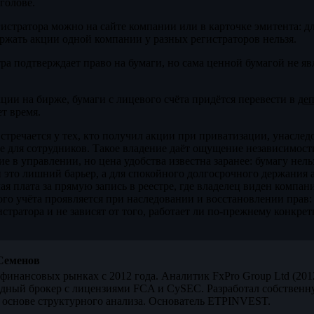
голове.
гистратора можно на сайте компании или в карточке эмитента: д
ержать акции одной компании у разных регистраторов нельзя.
ра подтверждает право на бумаги, но сама ценной бумагой не явл
ции на бирже, бумаги с лицевого счёта придётся перевести в
де
т время.
стречается у тех, кто получил акции при приватизации, унаследо
 для сотрудников. Такое владение даёт ощущение независимост
е в управлении, но цена удобства известна заранее: бумагу нель
 это лишний барьер, а для спокойного долгосрочного держания
ая плата за прямую запись в реестре, где владелец виден компа
о учёта проявляется при наследовании и восстановлении прав:
стратора и не зависят от того, работает ли по-прежнему конкре
Семенов
финансовых рынках с 2012 года. Аналитик FxPro Group Ltd (20
дный брокер с лицензиями FCA и CySEC. Разработал собственн
 основе структурного анализа. Основатель ETPINVEST.