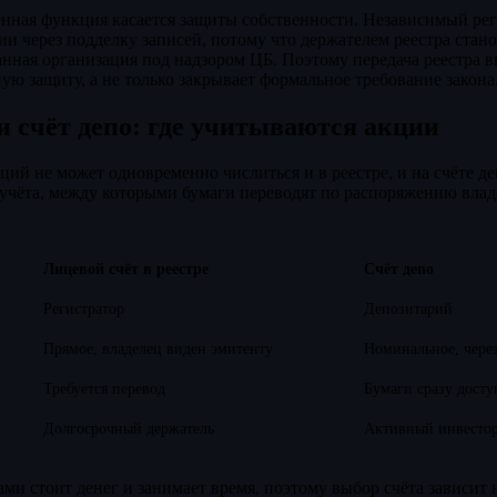
нная функция касается защиты собственности. Независимый рег
и через подделку записей, потому что держателем реестра стано
нная организация под надзором ЦБ. Поэтому передача реестра 
ую защиту, а не только закрывает формальное требование закона
и счёт депо: где учитываются акции
ций не может одновременно числиться и в реестре, и на счёте де
учёта, между которыми бумаги переводят по распоряжению владе
Лицевой счёт в реестре
Счёт депо
Регистратор
Депозитарий
Прямое, владелец виден эмитенту
Номинальное, чере
Требуется перевод
Бумаги сразу досту
Долгосрочный держатель
Активный инвестор
ми стоит денег и занимает время, поэтому выбор счёта зависит н