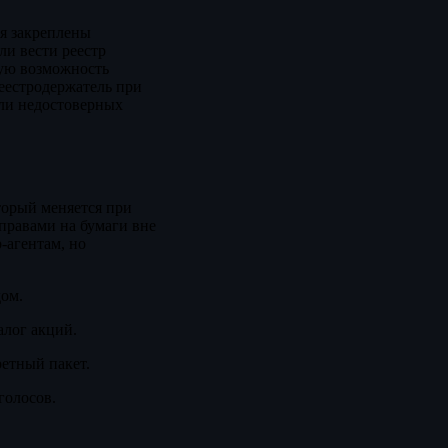
ия закреплены
и вести реестр
акую возможность
реестродержатель при
или недостоверных
торый меняется при
 правами на бумаги вне
-агентам, но
дом.
алог акций.
етный пакет.
голосов.