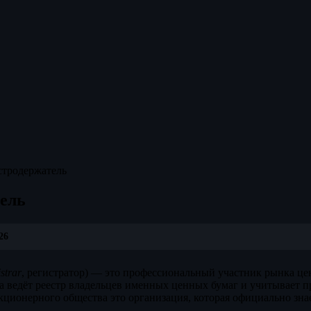
стродержатель
тель
26
strar
, регистратор) — это профессиональный участник рынка це
 ведёт реестр владельцев именных ценных бумаг и учитывает п
кционерного общества это организация, которая официально знае