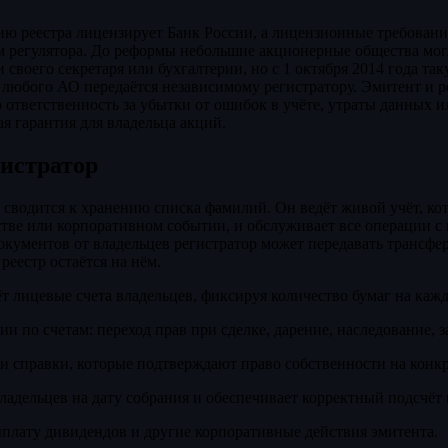
ию реестра лицензирует Банк России, а лицензионные требован
 регулятора. До реформы небольшие акционерные общества могл
 своего секретаря или бухгалтерии, но с 1 октября 2014 года т
р любого АО передаётся независимому регистратору. Эмитент и 
 ответственность за убытки от ошибок в учёте, утраты данных 
ая гарантия для владельца акций.
гистратор
е сводится к хранению списка фамилий. Он ведёт живой учёт, ко
стве или корпоративном событии, и обслуживает все операции с
окументов от владельцев регистратор может передавать трансфер
 реестр остаётся на нём.
т лицевые счета владельцев, фиксируя количество бумаг на каж
и по счетам: переход прав при сделке, дарение, наследование, з
и справки, которые подтверждают право собственности на конкр
ладельцев на дату собрания и обеспечивает корректный подсчёт 
плату дивидендов и другие корпоративные действия эмитента.