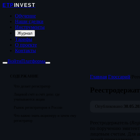
ETP
INVEST
Обучение
Наши сделки
Инструменты
Журнал
Тарифы
О проекте
Контакты
Войти
Платформа
СОДЕРЖАНИЕ
Главная
/
Глоссарий
/
Рее
Что делает регистратор
Реестродержа
Лицевой счёт и счёт депо: где
учитываются акции
Опубликовано:
30.05.20
Рынок регистраторов в России
Что важно знать акционеру и зачем ему
регистратор
Реестродержатель (
Regi
по поручению эмитента
лицевым счетам. Для а
акций принадлежит.