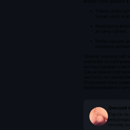
вещей стоит держать в 
Узнать своего ре
только один, и д
Выписка из реест
договор сделки.
Чтобы продать ак
операция занимае
Прямой лицевой счёт в
компании по программе
иногда упрощает участи
Для активной торговли
эмитента это приемлем
Отдельный плюс прямог
лицензированного реги
Дмитрий 
Торгую на 
междунаро
систему на