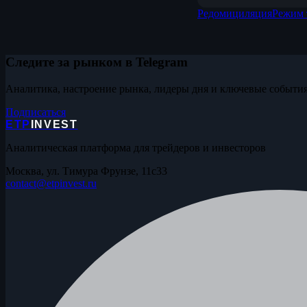
Редомициляция
Режим 
Следите за рынком в Telegram
Аналитика, настроение рынка, лидеры дня и ключевые события
Подписаться
ETP
INVEST
Аналитическая платформа для трейдеров и инвесторов
Москва, ул. Тимура Фрунзе, 11с33
contact@etpinvest.ru