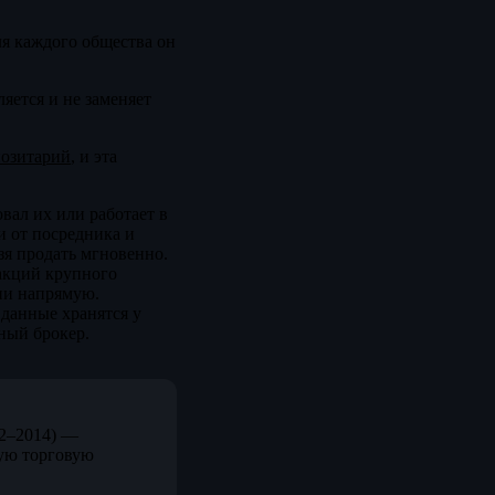
ля каждого общества он
яется и не заменяет
позитарий
, и эта
вал их или работает в
и от посредника и
зя продать мгновенно.
 акций крупного
нии напрямую.
 данные хранятся у
тный брокер.
12–2014) —
ую торговую