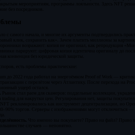
закрытым мероприятиям, программы лояльности. Здесь NFT решае
ние без посредников.
облемы
ло с самого начала, и многие их аргументы подтвердились прак
вый клик, сохранить как». Зачем платить миллионы за картинк
торонники возражают: копия не оригинал, как репродукция «Мо
ивники парируют: цифровая копия идентична оригиналу до после
ная конвенция без юридической защиты.
поров, есть проблемы практические:
um до 2022 года работал на энергоёмком Proof of Work — крити
транзакции с перелётом через Атлантику. После перехода на Proo
ционный ущерб остался.
.
Рынок стал раем для скамеров: поддельные коллекции, украде
 trading для накрутки цен. Регулирования нет, защиты покупател
NFT рекламировались как инструмент децентрализации, но Ope
80–90% торгов. Серверы с изображениями могут отключиться — 
да.
еделённость.
Что именно вы покупаете? Право на файл? Право х
большинстве случаев — непонятно.