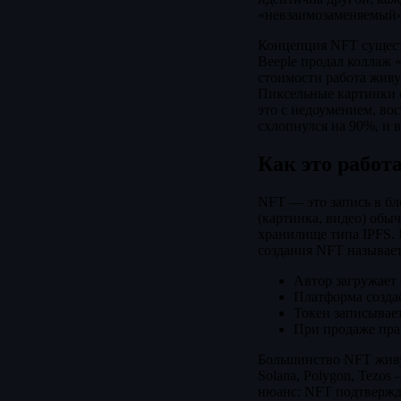
«невзаимозаменяемый»
Концепция NFT существ
Beeple продал коллаж «
стоимости работа живу
Пиксельные картинки о
это с недоумением, во
схлопнулся на 90%, и в
Как это работ
NFT — это запись в б
(картинка, видео) обы
хранилище типа IPFS. 
создания NFT называе
Автор загружает 
Платформа созда
Токен записывает
При продаже пра
Большинство NFT живу
Solana, Polygon, Tezo
нюанс: NFT подтвержда