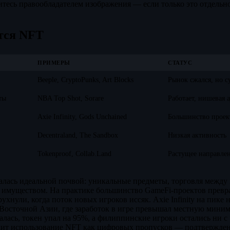
итесь правообладателем изображения — если только это отдельн
тся NFT
ПРИМЕРЫ
СТАТУС
Beeple, CryptoPunks, Art Blocks
Рынок сжался, но с
ты
NBA Top Shot, Sorare
Работает, нишевая 
Axie Infinity, Gods Unchained
Большинство проек
Decentraland, The Sandbox
Низкая активность
Tokenproof, Collab.Land
Растущее направле
алась идеальной почвой: уникальные предметы, торговля между
 имуществом. На практике большинство GameFi-проектов превр
рухнули, когда поток новых игроков иссяк. Axie Infinity на пик
Восточной Азии, где заработок в игре превышал местную миним
лась, токен упал на 95%, а филиппинские игроки остались ни с 
ит использование NFT как цифровых пропусков — подтвержден