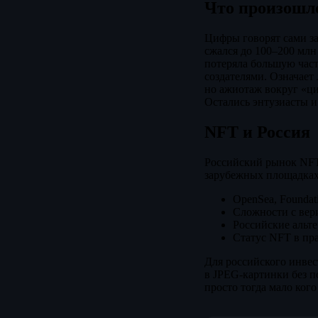
Что произошл
Цифры говорят сами за 
сжался до 100–200 млн
потеряла большую част
создателями. Означает
но ажиотаж вокруг «ци
Остались энтузиасты 
NFT и Россия
Российский рынок NFT
зарубежных площадках,
OpenSea, Foundat
Сложности с вер
Российские альт
Статус NFT в пра
Для российского инвес
в JPEG-картинки без п
просто тогда мало кого