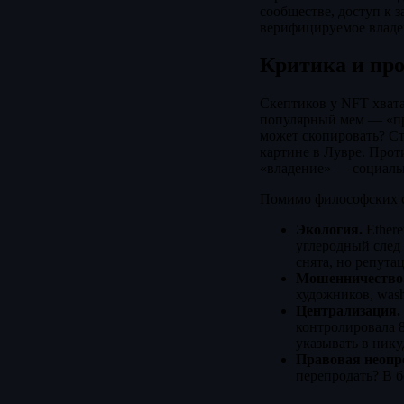
сообществе, доступ к 
верифицируемое владе
Критика и пр
Скептиков у NFT хвата
популярный мем — «пра
может скопировать? С
картине в Лувре. Прот
«владение» — социаль
Помимо философских с
Экология.
Ethere
углеродный след 
снята, но репута
Мошенничество
художников, wash
Централизация.
контролировала 
указывать в нику
Правовая неопр
перепродать? В 