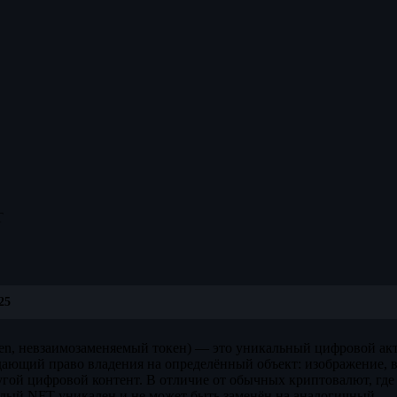
T
25
en, невзаимозаменяемый токен) — это уникальный цифровой ак
ающий право владения на определённый объект: изображение, в
гой цифровой контент. В отличие от обычных криптовалют, где
ждый NFT уникален и не может быть заменён на аналогичный — 