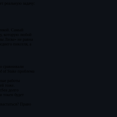
т реальную задачу:
тикой. Самый
у, которую любой
ны Лизы» не равна
днего пикселя, а
ки сравнивали
f of Stake проблема
нные работы
ей тоже.
nSea долго
и токен будет
вастаться? Право