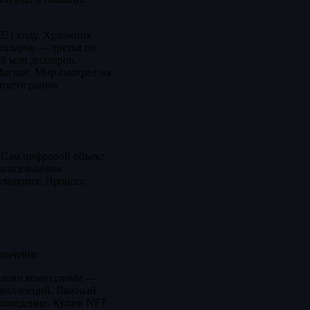
021 году. Художник
долларов — третья по
,9 млн долларов.
Москве. Мир смотрел на
спустя рынок
 Сам цифровой объект
трализованном
владения. Процесс
локчейне
ньшими комиссиями —
х коллекций. Важный
оизведение. Купив NFT