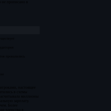
о не прописано в
уществует
аудитория
тов провалились
ние
 игроками, настоящее
атились в схемы
е насчитывала миллионы
альную зарплату.
чем. Более
ие членства в