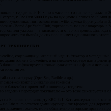
.
овала с середины 2010-х, но в массовое сознание ворвалась в 2
Everydays: The First 5000 Days» на аукционе Christie's за 69 млн 
щего художника. Твит основателя Twitter Джека Дорси ушёл за 2
безьян (Bored Ape Yacht Club) торговались по цене квартиры в 
сторгом или ужасом — в зависимости от точки зрения. Два года 
опрос «что это было?» до сих пор не имеет однозначного ответа.
ает технически
локчейне, содержащая уникальный идентификатор и метаданные.
чно хранится не в блокчейне, а на внешнем сервере или в децен
В блокчейне фиксируется только «указатель» на файл и история 
тся
минтингом
:
файл на платформу (OpenSea, Rarible и др.)
ёт смарт-контракт с уникальным
токеном
ся в блокчейн с привязкой к кошельку создателя
во владения переходит покупателю — это тоже фиксируется в б
т на Ethereum по стандарту ERC-721. Есть альтернативы с ме
s — но Ethereum остаётся доминирующей платформой для дороги
ет владение токеном, но не обязательно авторские права на пр