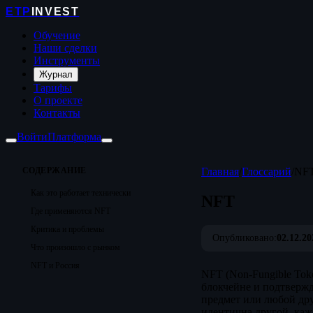
ETP
INVEST
Обучение
Наши сделки
Инструменты
Журнал
Тарифы
О проекте
Контакты
Войти
Платформа
СОДЕРЖАНИЕ
Главная
/
Глоссарий
/
NF
Как это работает технически
NFT
Где применяются NFT
Критика и проблемы
Опубликовано:
02.12.20
Что произошло с рынком
NFT и Россия
NFT (Non-Fungible Tok
блокчейне и подтвержд
предмет или любой дру
идентична другой, ка