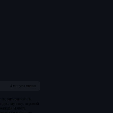
4 минуты чтения
тив, записанный в
идео, музыку, игровой
 каждая монета
отсюда и название