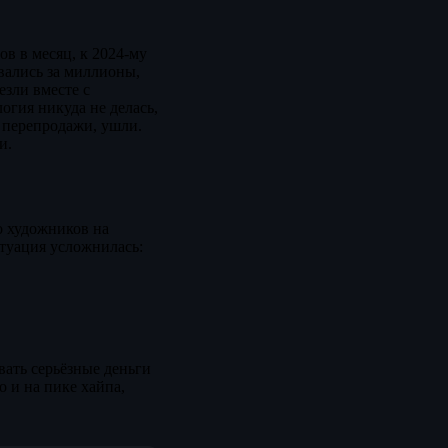
ов в месяц, к 2024-му
вались за миллионы,
езли вместе с
огия никуда не делась,
 перепродажи, ушли.
и.
 художников на
итуация усложнилась:
вать серьёзные деньги
 и на пике хайпа,