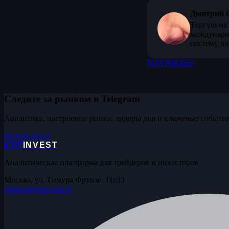
Дмитрий 
Торгую на 
междунаро
систему на
NAV
NIKKEI
Следите за рынком в Telegram
Аналитика, настроение рынка, лидеры дня и ключевые события
Подписаться
ETP
INVEST
Аналитическая платформа для трейдеров и инвесторов
Москва, ул. Тимура Фрунзе, 11с33
contact@etpinvest.ru