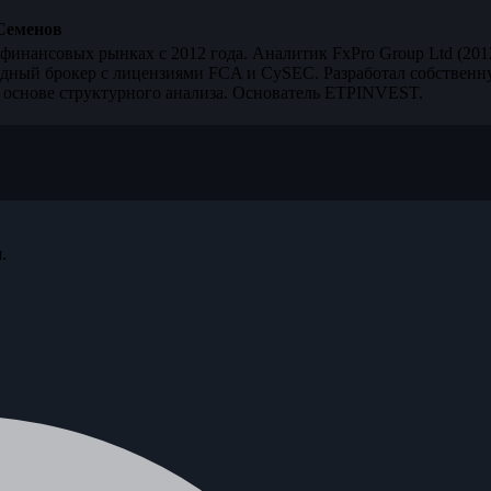
Семенов
финансовых рынках с 2012 года. Аналитик FxPro Group Ltd (20
дный брокер с лицензиями FCA и CySEC. Разработал собственн
 основе структурного анализа. Основатель ETPINVEST.
.