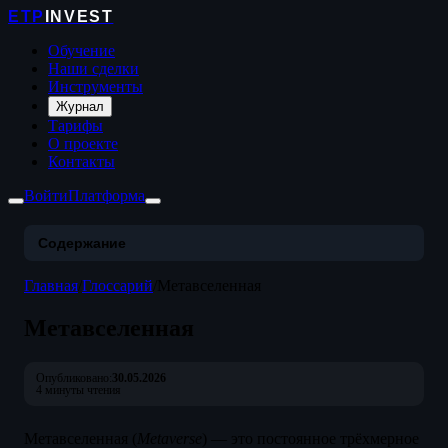
ETP
INVEST
Обучение
Наши сделки
Инструменты
Журнал
Тарифы
О проекте
Контакты
Войти
Платформа
Содержание
Главная
/
Глоссарий
/
Метавселенная
Метавселенная
Опубликовано:
30.05.2026
4 минуты чтения
Метавселенная (
Metaverse
) — это постоянное трёхмерное