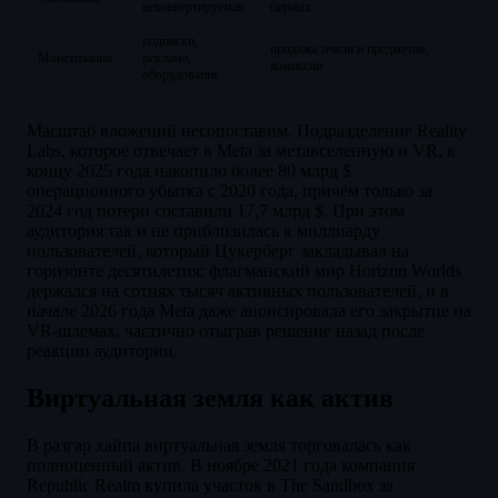
неконвертируемая
биржах
подписки,
продажа земли и предметов,
Монетизация
реклама,
комиссии
оборудование
Масштаб вложений несопоставим. Подразделение Reality
Labs, которое отвечает в Meta за метавселенную и VR, к
концу 2025 года накопило более 80 млрд $
операционного убытка с 2020 года, причём только за
2024 год потери составили 17,7 млрд $. При этом
аудитория так и не приблизилась к миллиарду
пользователей, который Цукерберг закладывал на
горизонте десятилетия: флагманский мир Horizon Worlds
держался на сотнях тысяч активных пользователей, и в
начале 2026 года Meta даже анонсировала его закрытие на
VR-шлемах, частично отыграв решение назад после
реакции аудитории.
Виртуальная земля как актив
В разгар хайпа виртуальная земля торговалась как
полноценный актив. В ноябре 2021 года компания
Republic Realm купила участок в The Sandbox за