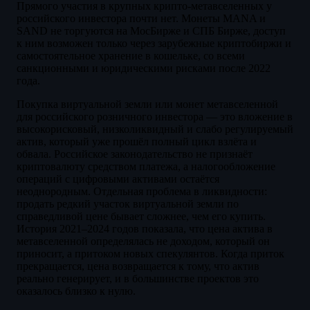
Прямого участия в крупных крипто-метавселенных у
российского инвестора почти нет. Монеты MANA и
SAND не торгуются на МосБирже и СПБ Бирже, доступ
к ним возможен только через зарубежные криптобиржи и
самостоятельное хранение в кошельке, со всеми
санкционными и юридическими рисками после 2022
года.
Покупка виртуальной земли или монет метавселенной
для российского розничного инвестора — это вложение в
высокорисковый, низколиквидный и слабо регулируемый
актив, который уже прошёл полный цикл взлёта и
обвала. Российское законодательство не признаёт
криптовалюту средством платежа, а налогообложение
операций с цифровыми активами остаётся
неоднородным. Отдельная проблема в ликвидности:
продать редкий участок виртуальной земли по
справедливой цене бывает сложнее, чем его купить.
История 2021–2024 годов показала, что цена актива в
метавселенной определялась не доходом, который он
приносит, а притоком новых спекулянтов. Когда приток
прекращается, цена возвращается к тому, что актив
реально генерирует, и в большинстве проектов это
оказалось близко к нулю.