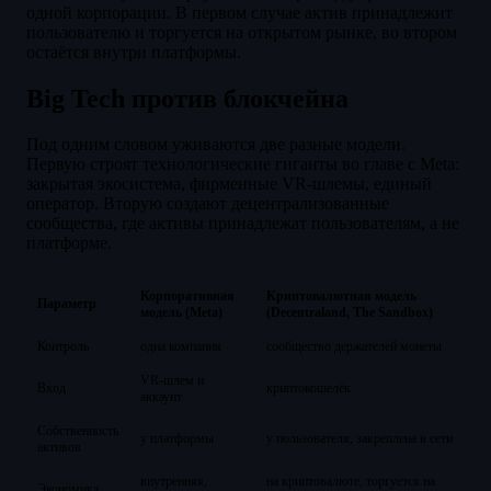
одной корпорации. В первом случае актив принадлежит
пользователю и торгуется на открытом рынке, во втором
остаётся внутри платформы.
Big Tech против блокчейна
Под одним словом уживаются две разные модели.
Первую строят технологические гиганты во главе с Meta:
закрытая экосистема, фирменные VR-шлемы, единый
оператор. Вторую создают децентрализованные
сообщества, где активы принадлежат пользователям, а не
платформе.
Корпоративная
Криптовалютная модель
Параметр
модель (Meta)
(Decentraland, The Sandbox)
Контроль
одна компания
сообщество держателей монеты
VR-шлем и
Вход
криптокошелёк
аккаунт
Собственность
у платформы
у пользователя, закреплена в сети
активов
внутренняя,
на криптовалюте, торгуется на
Экономика