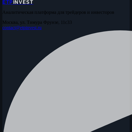
ETP
INVEST
Аналитическая платформа для трейдеров и инвесторов
Москва, ул. Тимура Фрунзе, 11с33
contact@etpinvest.ru