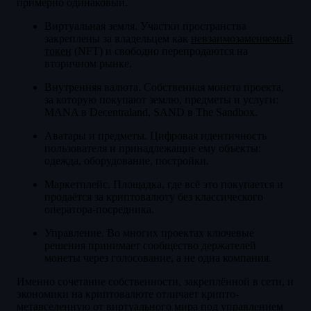
примерно одинаковый.
Виртуальная земля. Участки пространства
закреплены за владельцем как
невзаимозаменяемый
токен
(NFT) и свободно перепродаются на
вторичном рынке.
Внутренняя валюта. Собственная монета проекта,
за которую покупают землю, предметы и услуги:
MANA в Decentraland, SAND в The Sandbox.
Аватары и предметы. Цифровая идентичность
пользователя и принадлежащие ему объекты:
одежда, оборудование, постройки.
Маркетплейс. Площадка, где всё это покупается и
продаётся за криптовалюту без классического
оператора-посредника.
Управление. Во многих проектах ключевые
решения принимает сообщество держателей
монеты через голосование, а не одна компания.
Именно сочетание собственности, закреплённой в сети, и
экономики на криптовалюте отличает крипто-
метавселенную от виртуального мира под управлением