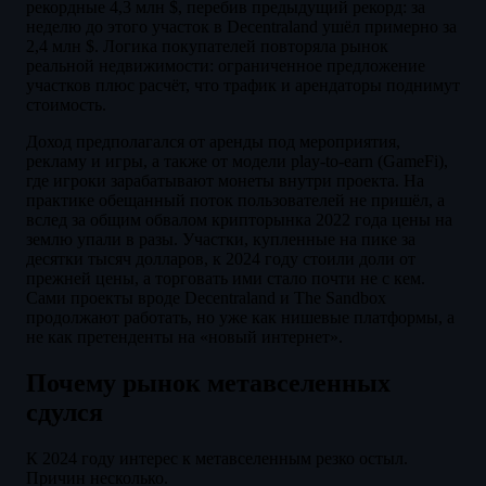
рекордные 4,3 млн $, перебив предыдущий рекорд: за
неделю до этого участок в Decentraland ушёл примерно за
2,4 млн $. Логика покупателей повторяла рынок
реальной недвижимости: ограниченное предложение
участков плюс расчёт, что трафик и арендаторы поднимут
стоимость.
Доход предполагался от аренды под мероприятия,
рекламу и игры, а также от модели play-to-earn (GameFi),
где игроки зарабатывают монеты внутри проекта. На
практике обещанный поток пользователей не пришёл, а
вслед за общим обвалом крипторынка 2022 года цены на
землю упали в разы. Участки, купленные на пике за
десятки тысяч долларов, к 2024 году стоили доли от
прежней цены, а торговать ими стало почти не с кем.
Сами проекты вроде Decentraland и The Sandbox
продолжают работать, но уже как нишевые платформы, а
не как претенденты на «новый интернет».
Почему рынок метавселенных
сдулся
К 2024 году интерес к метавселенным резко остыл.
Причин несколько.