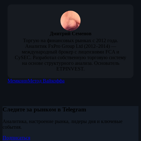
Дмитрий Семенов
Торгую на финансовых рынках с 2012 года.
Аналитик FxPro Group Ltd (2012–2014) —
международный брокер с лицензиями FCA и
CySEC. Разработал собственную торговую систему
на основе структурного анализа. Основатель
ETPINVEST.
Мемкоин
Метод Вайкоффа
Следите за рынком в Telegram
Аналитика, настроение рынка, лидеры дня и ключевые
события.
Подписаться