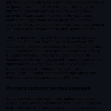
виртуальное пространство, в котором пользователи через
цифровых аватаров взаимодействуют друг с другом, с
виртуальными объектами и сервисами в реальном
времени. В криптоконтексте метавселенная строится на
блокчейне: виртуальная земля, предметы и аватары
существуют как токенизированные активы, а внутренняя
экономика держится на собственной монете проекта.
Термин придумал писатель Нил Стивенсон в романе
«Лавина» 1992 года. Массовым он стал в конце 2021
года, когда Facebook сменил название на Meta и объявил
метавселенную главным направлением развития. Тогда
же выросли блокчейн-проекты Decentraland и The
Sandbox, где участки виртуальной земли продавались за
криптовалюту, а котировки их монет MANA и SAND
взлетели на волне всеобщего интереса: после
ребрендинга Facebook монета SAND прибавила более
600% за несколько недель ноября 2021 года.
Из чего состоит метавселенная
За словом «метавселенная» стоит набор технических
компонентов, которые отличают её от обычной онлайн-
игры или соцсети. У каждого крупного проекта набор