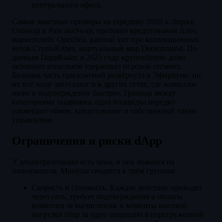
центрального офиса.
Самые заметные примеры на середину 2020-х: биржи
Uniswap и PancakeSwap, протокол кредитования Aave,
маркетплейс OpenSea, ранний хит про коллекционных
котов CryptoKitties, виртуальный мир Decentraland. По
данным DappRadar, в 2025 году крупнейшую долю
активных кошельков удерживал игровой сегмент.
Большая часть приложений развёрнута в Эфириуме, но
их всё чаще запускают и в других сетях, где комиссии
ниже и подтверждение быстрее. Граница между
категориями подвижна: одна площадка нередко
совмещает обмен, кредитование и собственный токен
управления.
Ограничения и риски dApp
У децентрализации есть цена, и она ложится на
пользователя. Минусы сводятся к трём группам:
Скорость и стоимость. Каждое действие проходит
через сеть, требует подтверждения и оплаты
комиссии за вычисления; в моменты высокой
нагрузки сбор за одну операцию в перегруженной