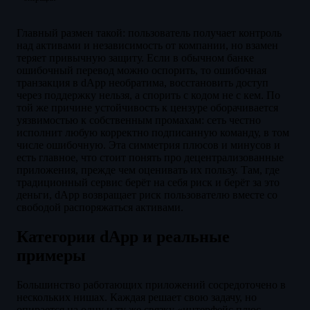
Главный размен такой: пользователь получает контроль
над активами и независимость от компании, но взамен
теряет привычную защиту. Если в обычном банке
ошибочный перевод можно оспорить, то ошибочная
транзакция в dApp необратима, восстановить доступ
через поддержку нельзя, а спорить с кодом не с кем. По
той же причине устойчивость к цензуре оборачивается
уязвимостью к собственным промахам: сеть честно
исполнит любую корректно подписанную команду, в том
числе ошибочную. Эта симметрия плюсов и минусов и
есть главное, что стоит понять про децентрализованные
приложения, прежде чем оценивать их пользу. Там, где
традиционный сервис берёт на себя риск и берёт за это
деньги, dApp возвращает риск пользователю вместе со
свободой распоряжаться активами.
Категории dApp и реальные
примеры
Большинство работающих приложений сосредоточено в
нескольких нишах. Каждая решает свою задачу, но
опирается на одну и ту же связку «интерфейс плюс