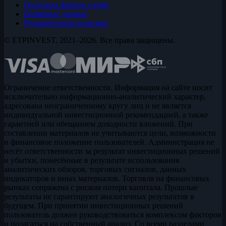
Политика файлов cookie
Биржевые данные
Редакционная политика
© ETPINVEST, 2021–2026. Все права защищены.
Ограничение ответственности. Информация на сайте носит
исключительно информационно-аналитический характер,
адресована неограниченному кругу лиц и не является
индивидуальной инвестиционной рекомендацией, а также
гарантией или обещанием доходности вложений. При
составлении материалов не учитываются цели, возможности
и финансовое положение пользователей. Администрация не
несёт ответственности за результат инвестиционных решений
и убытки, понесённые в результате использования
аналитических обзоров, торговых сигналов, данных
индикаторов и иных материалов. Торговля на финансовых
рынках сопряжена с риском потери капитала. Прошлые
результаты не гарантируют аналогичных результатов в
будущем. При принятии инвестиционных решений
пользователь должен руководствоваться комплексом факторов
и полагаться на собственный анализ. Со всеми разделами