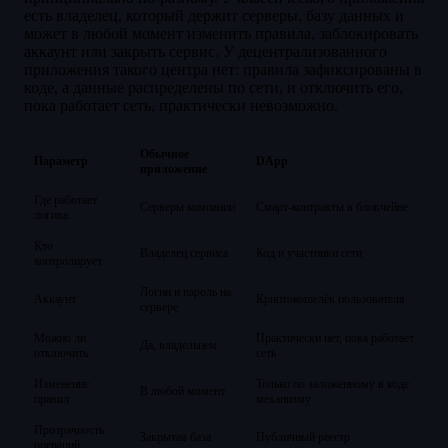
есть владелец, который держит серверы, базу данных и
может в любой момент изменить правила, заблокировать
аккаунт или закрыть сервис. У децентрализованного
приложения такого центра нет: правила зафиксированы в
коде, а данные распределены по сети, и отключить его,
пока работает сеть, практически невозможно.
Обычное
Параметр
DApp
приложение
Где работает
Серверы компании
Смарт-контракты в блокчейне
логика
Кто
Владелец сервиса
Код и участники сети
контролирует
Логин и пароль на
Аккаунт
Криптокошелёк пользователя
сервере
Можно ли
Практически нет, пока работает
Да, владельцем
отключить
сеть
Изменение
Только по заложенному в коде
В любой момент
правил
механизму
Прозрачность
Закрытая база
Публичный реестр
операций