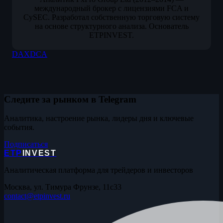
международный брокер с лицензиями FCA и
CySEC. Разработал собственную торговую систему
на основе структурного анализа. Основатель
ETPINVEST.
DAX
DCA
Следите за рынком в Telegram
Аналитика, настроение рынка, лидеры дня и ключевые
события.
Подписаться
ETP
INVEST
Аналитическая платформа для трейдеров и инвесторов
Москва, ул. Тимура Фрунзе, 11с33
contact@etpinvest.ru