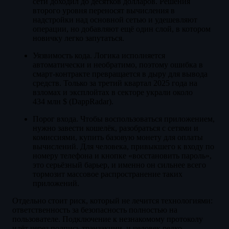
сети доходил до десятков долларов. Решения
второго уровня переносят вычисления в
надстройки над основной сетью и удешевляют
операции, но добавляют ещё один слой, в котором
новичку легко запутаться.
Уязвимость кода. Логика исполняется
автоматически и необратимо, поэтому ошибка в
смарт-контракте превращается в дыру для вывода
средств. Только за третий квартал 2025 года на
взломах и эксплойтах в секторе украли около
434 млн $ (DappRadar).
Порог входа. Чтобы воспользоваться приложением,
нужно завести кошелёк, разобраться с сетями и
комиссиями, купить базовую монету для оплаты
вычислений. Для человека, привыкшего к входу по
номеру телефона и кнопке «восстановить пароль»,
это серьёзный барьер, и именно он сильнее всего
тормозит массовое распространение таких
приложений.
Отдельно стоит риск, который не лечится технологиями:
ответственность за безопасность полностью на
пользователе. Подключение к незнакомому протоколу
идёт через подпись транзакции, и человек редко