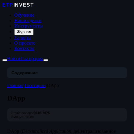
ETP
INVEST
Обучение
Наши сделки
Инструменты
Журнал
Тарифы
О проекте
Контакты
Войти
Платформа
Содержание
Главная
/
Глоссарий
/
DApp
DApp
Опубликовано:
06.06.2026
6 минут чтения
DApp (
Decentralized Application
, децентрализованное