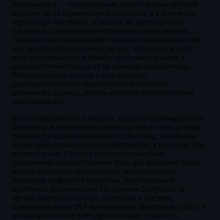
приложение) — это программа, бизнес-логика которой
работает не на сервере одной компании, а в блокчейне
через смарт-контракты, и потому не имеет единого
владельца, способного её остановить или подменить.
Снаружи такое приложение похоже на привычный сайт
или мобильную программу, но всё, что касается денег,
прав собственности и правил, исполняется кодом в
распределённой сети, а не на серверах разработчика.
Именно перенос логики в сеть отличает
децентрализованное приложение от обычного
мобильного сервиса, внутри которого просто встроен
криптокошелёк.
Концепция появилась вместе с идеей программируемого
блокчейна: в техническом описании такой сети, которое
Виталик Бутерин опубликовал в 2013 году, платформа
прямо проектировалась под приложения, а не только под
перевод монет. Сегодня децентрализованные
приложения образуют основу того, что называют Web3:
на них построены криптобиржи без посредника,
площадки цифрового искусства, ончейн-игры и
протоколы кредитования. По данным DappRadar за
третий квартал 2025 года, индустрия в среднем
привлекала около 18,7 млн активных кошельков в день, а
заблокированная в DeFi-приложениях стоимость