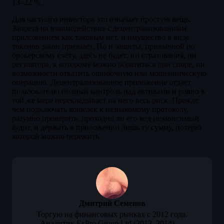
13–22 %.
Для частного инвестора это означает простую вещь.
Запрета на взаимодействие с децентрализованным
приложением как таковым нет, и имущество в виде
токенов закон признаёт. Но и защиты, привычной по
брокерскому счёту, здесь не будет: ни страхования, ни
регулятора, к которому можно обратиться при споре, ни
возможности откатить ошибочную или мошенническую
операцию. Децентрализованное приложение отдаёт
пользователю полный контроль над активами и ровно в
той же мере перекладывает на него весь риск. Прежде
чем подключать кошелёк к незнакомому протоколу,
разумно проверить, проходил ли его код независимый
аудит, и держать в приложении лишь ту сумму, потерю
которой можно пережить.
Дмитрий Семенов
Торгую на финансовых рынках с 2012 года.
Аналитик FxPro Group Ltd (2012–2014) —