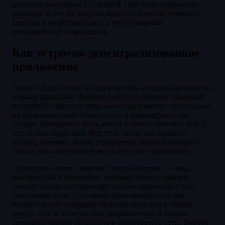
достигла рекордных 237 млрд $. При этом активность
розницы за тот же квартал просела почти на четверть:
капитал в индустрию шёл, а число рядовых
пользователей сокращалось.
Как устроено децентрализованное
приложение
Любое dApp состоит из двух частей, которые работают по
разным правилам. Видимую часть составляет обычный
интерфейс: сайт или мобильное приложение, написанное
на привычных веб-технологиях и размещённое где
угодно. Невидимая часть живёт в сети и отвечает за всё,
что нельзя подделать. Код этой части, как правило,
открыт, поэтому любой разработчик может проверить
логику или построить поверх неё своё приложение.
Серверную логику заменяет смарт-контракт — код,
развёрнутый в блокчейне, который хранит правила,
считает балансы и проводит сделки одинаково у всех
участников сети. Состояние приложения (кто чем
владеет, какие операции прошли) записано в общий
реестр, а не в частную базу разработчика, и любую
операцию можно проверить в обозревателе сети. Вместо