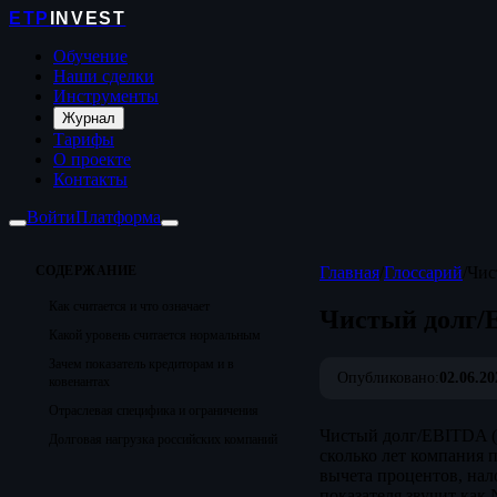
ETP
INVEST
Обучение
Наши сделки
Инструменты
Журнал
Тарифы
О проекте
Контакты
Войти
Платформа
СОДЕРЖАНИЕ
Главная
/
Глоссарий
/
Чис
Как считается и что означает
Чистый долг/
Какой уровень считается нормальным
Зачем показатель кредиторам и в
Опубликовано:
02.06.20
ковенантах
Отраслевая специфика и ограничения
Чистый долг/EBITDA (
Долговая нагрузка российских компаний
сколько лет компания 
вычета процентов, нал
показателя звучит как