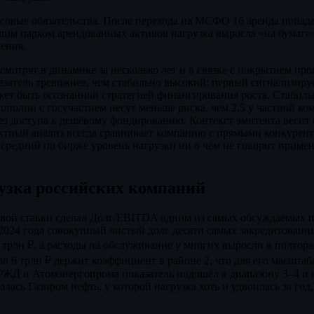
совые обязательства. После перехода на МСФО 16 аренда попадае
шим парком арендованных активов нагрузка выросла «на бумаге»
ения.
мотрят в динамике за несколько лет и в связке с покрытием про
казатель тревожнее, чем стабильно высокий: первый сигнализируе
жет быть осознанной стратегией финансирования роста. Стабиль
полии с госучастием несут меньше риска, чем 2,5 у частной ко
ез доступа к дешёвому фондированию. Контекст эмитента весит
тный анализ всегда сравнивает компанию с прямыми конкурента
: средний по бирже уровень нагрузки ни о чём не говорит приме
узка российских компаний
вой ставки сделал Долг/EBITDA одним из самых обсуждаемых п
2024 года совокупный чистый долг десяти самых закредитованн
трлн ₽, а расходы на обслуживание у многих выросли в полтора-д
ло 6 трлн ₽ держит коэффициент в районе 2, что для его масштаб
у РЖД и Атомэнергопрома показатель подошёл к диапазону 3–4 и 
лась Газпром нефть, у которой нагрузка хоть и удвоилась за год,