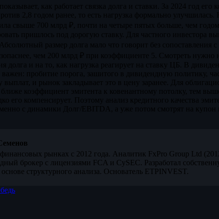
оказывает, как работает связка долга и ставки. За 2024 год его
против 2,8 годом ранее, то есть нагрузка формально улучшилась.
ила свыше 700 млрд ₽, почти на четыре пятых больше, чем годом
овать пришлось под дорогую ставку. Для частного инвестора вы
Абсолютный размер долга мало что говорит без сопоставления с
зопаснее, чем 200 млрд ₽ при коэффициенте 5. Смотреть нужно 
я долга и на то, как нагрузка реагирует на ставку ЦБ. В дивид
важен: пробитие порога, зашитого в дивидендную политику, час
 выплат, и рынок закладывает это в цену заранее. Для облигац
м ближе коэффициент эмитента к ковенантному потолку, тем выш
дко его компенсирует. Поэтому анализ кредитного качества эми
енно с динамики Долг/EBITDA, а уже потом смотрят на купон 
Семенов
финансовых рынках с 2012 года. Аналитик FxPro Group Ltd (20
дный брокер с лицензиями FCA и CySEC. Разработал собственн
 основе структурного анализа. Основатель ETPINVEST.
бедь