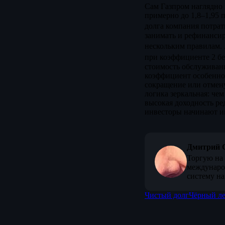
Сам Газпром наглядно п
примерно до 1,8–1,95 
долга компания потрат
занимать и рефинансир
нескольким правилам. 
при коэффициенте 2 бе
стоимость обслуживани
коэффициент особенно 
сокращение или отмену
логика зеркальная: че
высокая доходность ре
инвесторы начинают им
Дмитрий 
Торгую на 
междунаро
систему на
Чистый долг
Чёрный ле