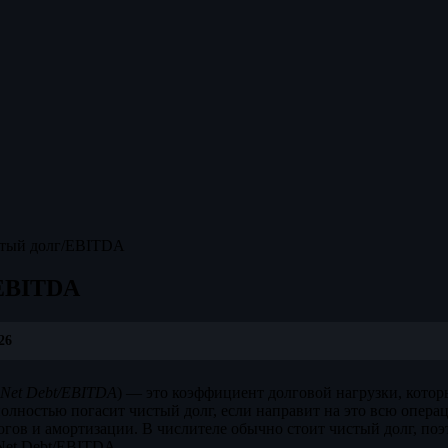
тый долг/EBITDA
EBITDA
26
Net Debt/EBITDA
) — это коэффициент долговой нагрузки, котор
полностью погасит чистый долг, если направит на это всю опер
огов и амортизации. В числителе обычно стоит чистый долг, по
 Net Debt/EBITDA.