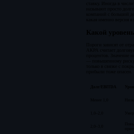
ставку. Иногда в числ
называют просто долго
компаний с большой д
какая именно версия вз
Какой уровен
Пороги зависят от отр
АКРА считает долгову
процентов. Значение н
— повышенному риску.
только в связке с пок
прибыли тоже опасен.
Долг/EBITDA
Уров
Менее 1,0
Низк
1,0–2,0
Умер
Повы
2,0–3,0
прие