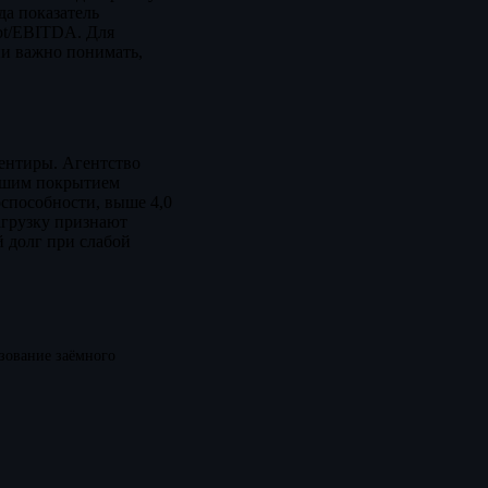
да показатель
bt/EBITDA. Для
ии важно понимать,
иентиры. Агентство
рошим покрытием
способности, выше 4,0
агрузку признают
й долг при слабой
зование заёмного