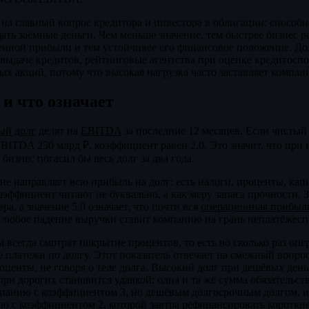
на главный вопрос кредитора и инвестора в облигации: способн
ать заёмные деньги. Чем меньше значение, тем быстрее бизнес р
венной прибыли и тем устойчивее его финансовое положение. Д
выдаче кредитов, рейтинговые агентства при оценке кредитосп
х акций, потому что высокая нагрузка часто заставляет компан
 и что означает
ый долг
делят на
EBITDA
за последние 12 месяцев. Если чистый
 EBITDA 250 млрд ₽, коэффициент равен 2,0. Это значит, что пр
бизнес погасил бы весь долг за два года.
не направляет всю прибыль на долг: есть налоги, проценты, кап
эффициент читают не буквально, а как меру запаса прочности. З
ра, а значение 5,0 означает, что почти вся
операционная прибыл
 любое падение выручки ставит компанию на грань неплатёжесп
 всегда смотрят покрытие процентов, то есть во сколько раз оп
платежи по долгу. Этот показатель отвечает на смежный вопрос
оценты, не говоря о теле долга. Высокий долг при дешёвых день
ри дорогих становится удавкой: одна и та же сумма обязательст
панию с коэффициентом 3, но дешёвым долгосрочным долгом, 
ию с коэффициентом 2, которой завтра рефинансировать коротк