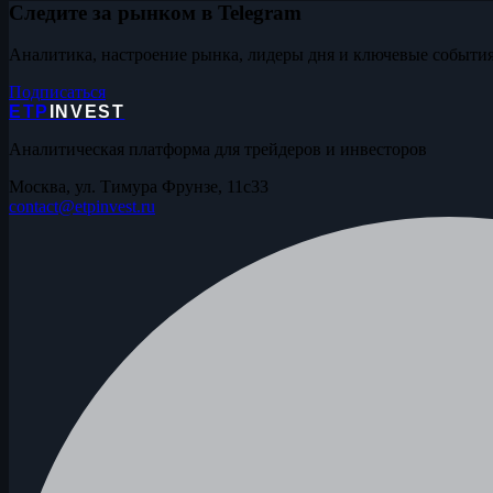
Следите за рынком в Telegram
Аналитика, настроение рынка, лидеры дня и ключевые события
Подписаться
ETP
INVEST
Аналитическая платформа для трейдеров и инвесторов
Москва, ул. Тимура Фрунзе, 11с33
contact@etpinvest.ru