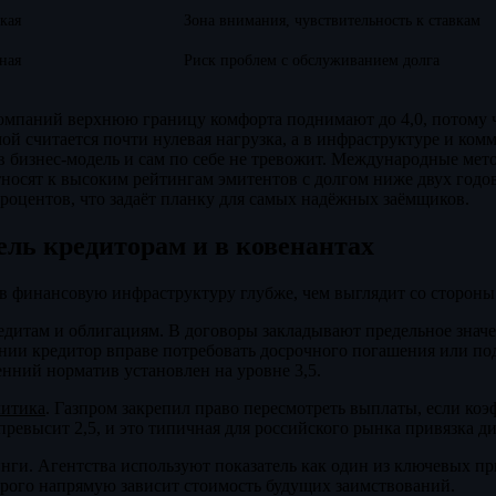
кая
Зона внимания, чувствительность к ставкам
ная
Риск проблем с обслуживанием долга
омпаний верхнюю границу комфорта поднимают до 4,0, потому 
мой считается почти нулевая нагрузка, а в инфраструктуре и ком
в бизнес-модель и сам по себе не тревожит. Международные мет
тносят к высоким рейтингам эмитентов с долгом ниже двух год
оцентов, что задаёт планку для самых надёжных заёмщиков.
ель кредиторам и в ковенантах
 финансовую инфраструктуру глубже, чем выглядит со стороны 
едитам и облигациям. В договоры закладывают предельное знач
нии кредитор вправе потребовать досрочного погашения или под
нний норматив установлен на уровне 3,5.
литика
. Газпром закрепил право пересмотреть выплаты, если ко
ревысит 2,5, и это типичная для российского рынка привязка ди
нги. Агентства используют показатель как один из ключевых п
орого напрямую зависит стоимость будущих заимствований.