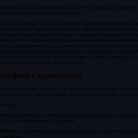
 Инвестор в корпоративные облигации по коэффициенту быстро 
зкой, не открывая полную отчётность.
ов рост коэффициента опасен вдвойне: компания тяжелее обслуж
вия договоров. Нарушение ковенанта запускает каскад: один кре
 за ним подтягиваются остальные, и компания, у которой нет св
рискует уйти в дефолт. В 2025 году на российском рынке, по д
ям и цифровым активам, и причиной стало сочетание высокой с
 нагрузкой. Для держателя облигаций это прямой урок: растущ
й обещанной доходности. Высокая ставка купона у компании с 
а за риск, который рынок уже разглядел.
пецифика и ограничения
актовать в отрыве от отрасли и момента времени. Один и тот же 
нвестиционного цикла нормален, а для розничной сети с тонкой 
азателя:
Чистый долг берут на отчётную дату, и компания может «причеса
 часть долга временными деньгами.
BITDA. Завышенная прибыль автоматически занижает коэффици
 нагрузки.