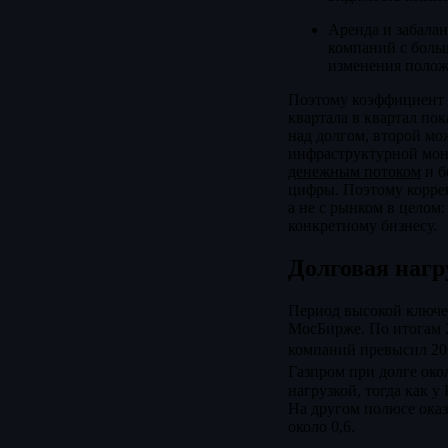
Аренда и забалан
компаний с боль
изменения полож
Поэтому коэффициент с
квартала в квартал по
над долгом, второй мо
инфраструктурной моно
денежным потоком
и б
цифры. Поэтому коррек
а не с рынком в целом
конкретному бизнесу.
Долговая нагр
Период высокой ключе
МосБирже. По итогам 
компаний превысил 20 
Газпром при долге око
нагрузкой, тогда как 
На другом полюсе оказа
около 0,6.