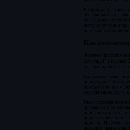
Коэффициент отвечает 
обслуживать и возвращ
долгами за счёт собст
используют банки при 
при выборе дивидендны
Как считается
Формула простая:
чист
500 млрд ₽, а годовая
нулевых прочих тратах 
На практике компания 
дивиденды. Поэтому ко
пространство для манёв
обслуживание долга, и
Рядом с коэффициентом
превышает процентные 
прибыли хотя бы на пр
проценты невелики, а п
прибыли. Поэтому ком
надёжнее, чем компан