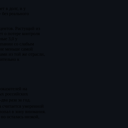
т в долг, и у
 без реального
центов. Растущий из
т о потере контроля
ные 3,0 у
мпании со слабым
 не меньше самой
ми из той же отрасли,
нительно к
оказателей на
ых российских
ва раза за год.
а считается умеренной
попал в зону внимания.
 но осталась низкой,