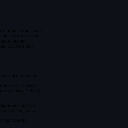
что прибыль догоняет
мунальном хозяйстве
одики оценки
овых EBITDA при
частного инвестора:
ение коэффициента;
нять ставку. У РЖД,
эффициент чистого
видендов к долгу.
ри присвоении