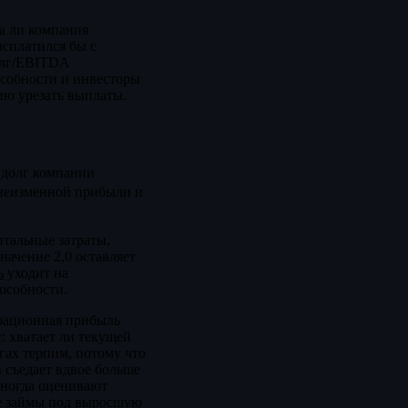
а ли компания
асплатился бы с
олг/EBITDA
особности и инвесторы
ию урезать выплаты.
 долг компании
и неизменной прибыли и
итальные затраты,
начение 2,0 оставляет
ь
уходит на
особности.
ерационная прибыль
: хватает ли текущей
гах терпим, потому что
в съедает вдвое больше
иногда оценивают
ие займы под выросшую