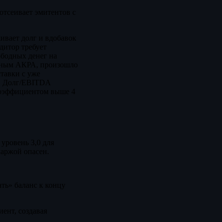
отсеивает эмитентов с
ивает долг и вдобавок
дитор требует
ободных денег на
анным АКРА, произошло
тавки с уже
ий Долг/EBITDA
коэффициентом выше 4
уровень 3,0 для
маржой опасен.
ть» баланс к концу
ент, создавая