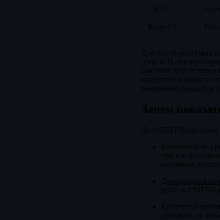
3,0–4,0
Высо
Более 4,0
Опас
Для быстрорастущих к
долг. В IT-секторе нор
высокий долг встроен 
кредитоспособности о
уверенном покрытии пр
Зачем показат
Долг/EBITDA встроен в
Ковенанты
по кр
при его превыше
например, внутре
Дивидендная по
долга к EBITDA п
Кредитные рейти
рейтинга, от кот