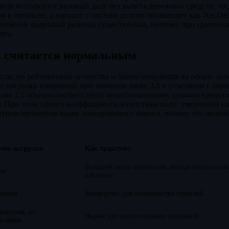
ителе используют валовый долг без вычета денежных средств; тог
м к прибыли, а вариант с чистым долгом обозначают как Net De
енежной подушкой разница существенная, поэтому при сравнен
ята.
ь считается нормальным
асли, но рейтинговые агентства и банки опираются на общие ор
ю нагрузку умеренной при значении ниже 3,0 в сочетании с хо
иже 2,5 обычно соответствует инвестиционному уровню кредито
 При этом одного коэффициента агентствам мало: умеренной н
рытием процентов выше определённого порога, потому что низки
ень нагрузки
Как трактуют
Большой запас прочности, иногда недоисполь
ая
капитала
енная
Комфортно для большинства отраслей
шенная, но
Норма для капиталоёмких компаний
млемая