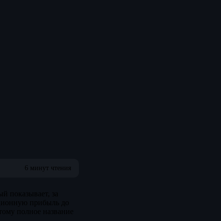
6 минут чтения
ый показывает, за
ационную прибыль до
этому полное название