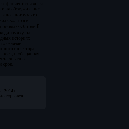
 коэффициент снизился
 Но на обслуживание
 ранее, потому что
вод сводится к
 прибылью: 6 трлн ₽
на динамику, на
ендных историях
то означает
ионного инвестора
е риск, и обещанная
тента опытные
и срок.
12–2014) —
ую торговую