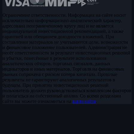
Ограничение ответственности. Информация на сайте носит
исключительно информационно-аналитический характер,
адресована неограниченному кругу лиц и не является
индивидуальной инвестиционной рекомендацией, а также
гарантией или обещанием доходности вложений. При
составлении материалов не учитываются цели, возможности
и финансовое положение пользователей. Администрация не
несёт ответственности за результат инвестиционных решений
и убытки, понесённые в результате использования
аналитических обзоров, торговых сигналов, данных
индикаторов и иных материалов. Торговля на финансовых
рынках сопряжена с риском потери капитала. Прошлые
результаты не гарантируют аналогичных результатов в
будущем. При принятии инвестиционных решений
пользователь должен руководствоваться комплексом факторов
и полагаться на собственный анализ. Со всеми разделами
сайта вы можете ознакомиться на
карте сайта
.