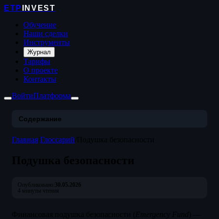
ETP
INVEST
Обучение
Наши сделки
Инструменты
Журнал
Тарифы
О проекте
Контакты
Войти
Платформа
Содержание
Главная
/
Глоссарий
/
Подушка безопасности
Подушка безопасности
Опубликовано:
30.05.2026
4 минуты чтения
Финансовая подушка безопасности (
Emergency Fund
) —