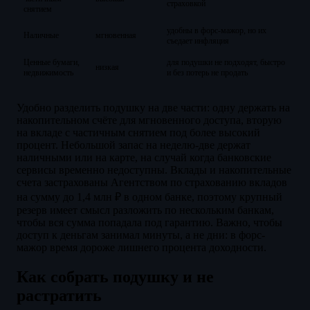
страховкой
снятием
удобны в форс-мажор, но их
Наличные
мгновенная
съедает инфляция
Ценные бумаги,
для подушки не подходят, быстро
низкая
недвижимость
и без потерь не продать
Удобно разделить подушку на две части: одну держать на
накопительном счёте для мгновенного доступа, вторую
на вкладе с частичным снятием под более высокий
процент. Небольшой запас на неделю-две держат
наличными или на карте, на случай когда банковские
сервисы временно недоступны. Вклады и накопительные
счета застрахованы Агентством по страхованию вкладов
на сумму до 1,4 млн ₽ в одном банке, поэтому крупный
резерв имеет смысл разложить по нескольким банкам,
чтобы вся сумма попадала под гарантию. Важно, чтобы
доступ к деньгам занимал минуты, а не дни: в форс-
мажор время дороже лишнего процента доходности.
Как собрать подушку и не
растратить