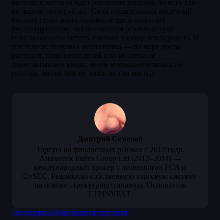
валюте, в которой идут основные расходы, то есть для
большинства в рублях. Свой обязательный месячный
бюджет стоит знать заранее, и здесь помогает
бюджетирование
: без понимания реальных трат
невозможно посчитать, сколько вообще откладывать. И
последнее: подушка не статична — по мере роста
расходов, появления детей или ипотеки её
пересчитывают вверх, иначе вчерашнего запаса на
полгода завтра хватит лишь на три месяца.
Дмитрий Семенов
Торгую на финансовых рынках с 2012 года.
Аналитик FxPro Group Ltd (2012–2014) —
международный брокер с лицензиями FCA и
CySEC. Разработал собственную торговую систему
на основе структурного анализа. Основатель
ETPINVEST.
Поддержка
Позиционная торговля