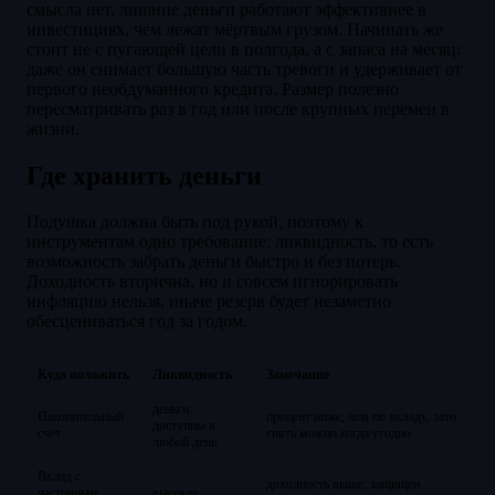
смысла нет, лишние деньги работают эффективнее в
инвестициях, чем лежат мёртвым грузом. Начинать же
стоит не с пугающей цели в полгода, а с запаса на месяц:
даже он снимает большую часть тревоги и удерживает от
первого необдуманного кредита. Размер полезно
пересматривать раз в год или после крупных перемен в
жизни.
Где хранить деньги
Подушка должна быть под рукой, поэтому к
инструментам одно требование: ликвидность, то есть
возможность забрать деньги быстро и без потерь.
Доходность вторична, но и совсем игнорировать
инфляцию нельзя, иначе резерв будет незаметно
обесцениваться год за годом.
Куда положить
Ликвидность
Замечание
деньги
Накопительный
процент ниже, чем по вкладу, зато
доступны в
счёт
снять можно когда угодно
любой день
Вклад с
доходность выше, защищён
частичным
высокая