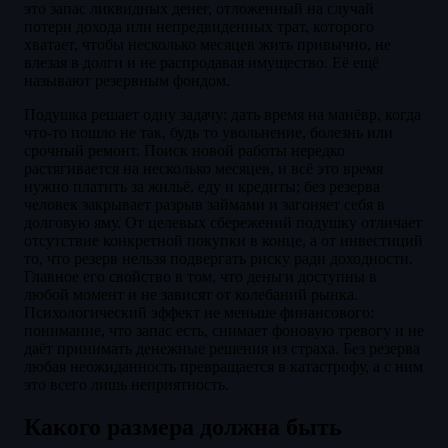
это запас ликвидных денег, отложенный на случай
потери дохода или непредвиденных трат, которого
хватает, чтобы несколько месяцев жить привычно, не
влезая в долги и не распродавая имущество. Её ещё
называют резервным фондом.
Подушка решает одну задачу: дать время на манёвр, когда
что-то пошло не так, будь то увольнение, болезнь или
срочный ремонт. Поиск новой работы нередко
растягивается на несколько месяцев, и всё это время
нужно платить за жильё, еду и кредиты; без резерва
человек закрывает разрыв займами и загоняет себя в
долговую яму. От целевых сбережений подушку отличает
отсутствие конкретной покупки в конце, а от инвестиций
то, что резерв нельзя подвергать риску ради доходности.
Главное его свойство в том, что деньги доступны в
любой момент и не зависят от колебаний рынка.
Психологический эффект не меньше финансового:
понимание, что запас есть, снимает фоновую тревогу и не
даёт принимать денежные решения из страха. Без резерва
любая неожиданность превращается в катастрофу, а с ним
это всего лишь неприятность.
Какого размера должна быть