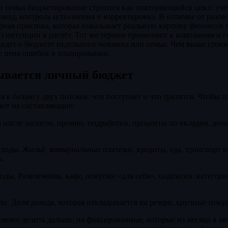
и семьи бюджетирование строится как повторяющийся цикл: учёт
иод, контроль исполнения и корректировка. В отличие от разов
ярная практика, которая показывает реальную картину финансов 
з интуиции в расчёт. Тот же термин применяют к компаниям и го
идёт о бюджете отдельного человека или семьи. Чем выше стоим
е цена ошибок в планировании.
дывается личный бюджет
 к балансу двух потоков: что поступает и что тратится. Чтобы 
ают на составляющие:
 после налогов, премии, подработки, проценты по вкладам, дох
ходы. Жильё, коммунальные платежи, кредиты, еда, транспорт и 
.
ды. Развлечения, кафе, покупки «для себя», подписки: категор
и. Доля дохода, которая откладывается на резерв, крупные пок
лезно делить дальше: на фиксированные, которые из месяца в ме