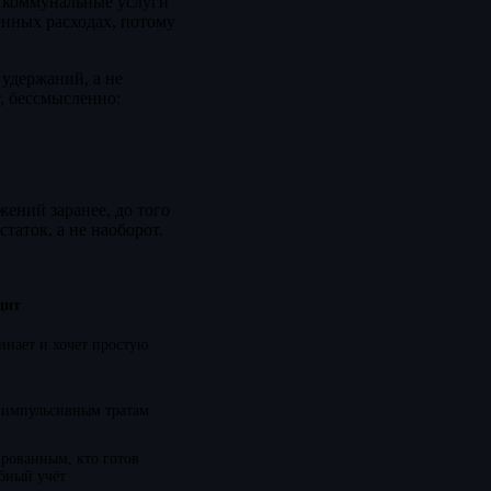
н, коммунальные услуги
енных расходах, потому
 удержаний, а не
, бессмысленно:
жений заранее, до того
статок, а не наоборот.
дит
чинает и хочет простую
 импульсивным тратам
рованным, кто готов
бный учёт