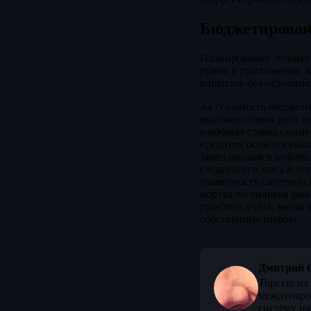
Бюджетировани
Планирование личных ф
прямо в приложения. К
клиентов без отдельны
Актуальность бюджети
высоких ставок рост ц
ключевая ставка снизи
кредитов остаётся выс
замедлившаяся инфляц
следующего шага и опр
грамотность системно
портал по личным фина
простого учёта: месяц 
собственные цифры.
Дмитрий 
Торгую на 
междунаро
систему на