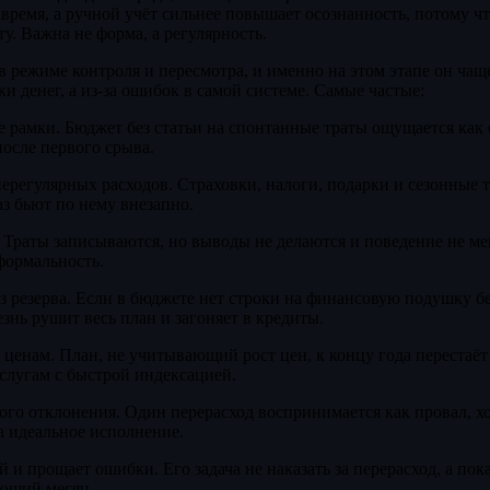
ремя, а ручной учёт сильнее повышает осознанность, потому чт
у. Важна не форма, а регулярность.
 режиме контроля и пересмотра, и именно на этом этапе он чаще
ки денег, а из-за ошибок в самой системе. Самые частые:
 рамки. Бюджет без статьи на спонтанные траты ощущается как
после первого срыва.
регулярных расходов. Страховки, налоги, подарки и сезонные 
з бьют по нему внезапно.
. Траты записываются, но выводы не делаются и поведение не ме
формальность.
 резерва. Если в бюджете нет строки на финансовую подушку б
знь рушит весь план и загоняет в кредиты.
 ценам. План, не учитывающий рост цен, к концу года перестаёт
слугам с быстрой индексацией.
ого отклонения. Один перерасход воспринимается как провал, х
на идеальное исполнение.
и прощает ошибки. Его задача не наказать за перерасход, а пока
ующий месяц.