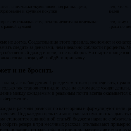
лится на несколько «кувшинов» под разные цели,
тем, кто коп
образование и крупные покупки
целей
хода сразу откладывается, остаток делится на недельные
тем, кому п
 с равной суммой
траты по не
ме не догма. Создательница этого правила, экономист и сенатор
начать следить за деньгами, чем идеально соблюсти проценты. Ме
 собственный доход и цели, а не наоборот. На старте проще взя
олько тогда, когда учёт войдёт в привычку.
жет и не бросить
с плана, а с наблюдения. Прежде чем что-то распределять, нужно
 только так становится видно, куда на самом деле уходят деньги, 
дение между ожидаемым и реальным почти всегда оказывается 
ля сбережений.
оходы и расходы разносят по категориям и формулируют цели: ре
 пенсия. Под каждую цель считают, сколько нужно откладывать 
сумма становится защищённой статьёй бюджета наравне с обязате
д собрать резерв в три месячных расхода, откладывают примерно
ичен: подойдёт тетрадь, таблица или приложение с автоматическ