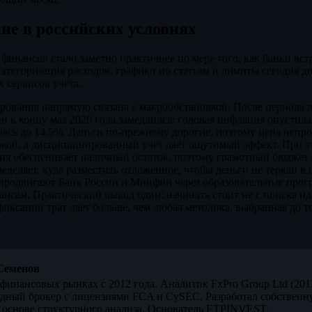
е в российских условиях
инансов стало заметно практичнее по мере того, как банки вст
атегоризация расходов, графики по статьям и лимиты сегодня 
х сервисов учёта.
рования напрямую связана с макрообстановкой. После периода 
ен к концу мая 2026 года замедлился: годовая инфляция опустила
лась до 14,5%. Деньги по-прежнему дорогие, поэтому цена непр
окой, а дисциплинированный учёт даёт ощутимый эффект. При э
ия обесценивает наличный остаток, поэтому грамотный бюджет 
еделяет, куда разместить отложенное, чтобы деньги не теряли в
 продвигают Банк России и Минфин через образовательные про
нсам. Практический вывод один: начинать стоит не с поиска ид
фиксации трат даёт больше, чем любая методика, выбранная до то
Семенов
финансовых рынках с 2012 года. Аналитик FxPro Group Ltd (20
дный брокер с лицензиями FCA и CySEC. Разработал собственн
 основе структурного анализа. Основатель ETPINVEST.