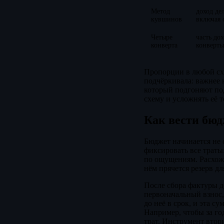
Метод
доход де
кувшинов
включая 
Четыре
часть до
конверта
конверты
Пропорции в любой схе
подчёркивала: важнее 
который подгоняют под
схему и усложнять её т
Как вести бюд
Бюджет начинается не 
фиксировать все траты:
по ощущениям. Расхож
нём прячется резерв д
После сбора фактуры д
первоначальный взнос,
до неё в срок, и эта 
Например, чтобы за го
трат. Инструмент втор