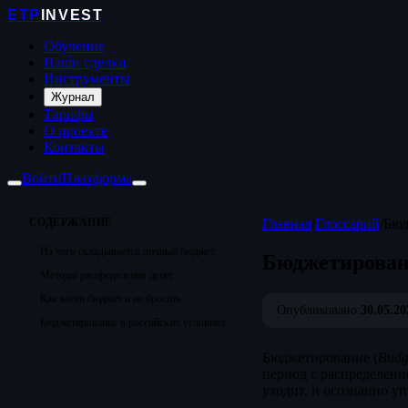
ETP
INVEST
Обучение
Наши сделки
Инструменты
Журнал
Тарифы
О проекте
Контакты
Войти
Платформа
СОДЕРЖАНИЕ
Главная
/
Глоссарий
/
Бюд
Из чего складывается личный бюджет
Бюджетирова
Методы распределения денег
Как вести бюджет и не бросить
Опубликовано:
30.05.20
Бюджетирование в российских условиях
Бюджетирование (
Budg
период с распределение
уходит, и осознанно уп