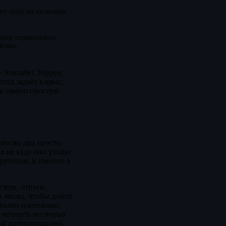
ит сразу на несколько
роще ограничивать
делям
 Элизабет Уоррен,
тод задаёт каркас,
ть самую простую
 месяц-два просто
а не куда они уходят
крупным, и именно в
зерв, отпуск,
в месяц, чтобы дойти
льными платежами.
 четверть месячных
ой категоризацией.