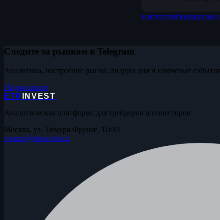
Бэктестинг
Бюджетное 
Следите за рынком в Telegram
Аналитика, настроение рынка, лидеры дня и ключевые события
Подписаться
ETP
INVEST
Аналитическая платформа для трейдеров и инвесторов
Москва, ул. Тимура Фрунзе, 11с33
contact@etpinvest.ru