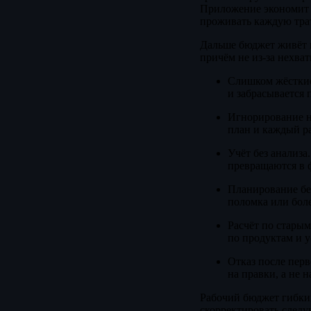
Приложение экономит в
проживать каждую трат
Дальше бюджет живёт в
причём не из-за нехват
Слишком жёсткие
и забрасывается 
Игнорирование не
план и каждый ра
Учёт без анализа
превращаются в 
Планирование без
поломка или боле
Расчёт по старым
по продуктам и у
Отказ после перв
на правки, а не 
Рабочий бюджет гибкий 
скорректировать след