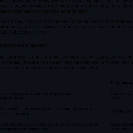
 регулярные переменные, размер которых колеблется (еда, бензи
есь резерв для оптимизации прячется во второй группе и в перем
зательства быстро сократить не получится.
оит в том, чтобы считать доходы после налогов и обязательных
ланировать траты от суммы, которую человек реально не получит
а разойдётся с фактом.
еделения денег
еления много, и все они решают одну задачу: задать долю сбере
по тратам. Объединяет их идея сначала отложить, а тратить уже о
сткостью, числом категорий и удобством учёта.
Кому подхо
лится на нужды, желания и сбережения по
тем, кто на
ванным долям
схему
 или счета раскладываются по категориям, тратить
склонным к
лько из «конверта»
убль дохода заранее расписан, к концу месяца остаток
дисциплини
ся переводом в сбережения
вести подро