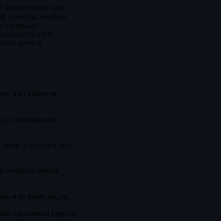
 фактических трат,
ой попытки «начать
и переводит
сударству, но в
ость денег и
план был рабочим,
од от аренды или
связь — всё, без чего
ия, которую проще
упки или инвестиции.
сяц одинаковы (аренда,