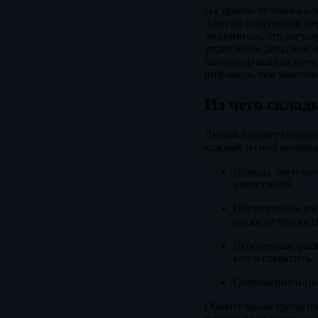
На уровне человека ил
план на следующий пер
экономить», это регул
управление деньгами и
личных финансах речь 
инфляция, тем заметне
Из чего скла
Любой бюджет сводится
каждый из них разбив
Доходы. Зарплата
инвестиций.
Обязательные рас
месяц не прожить
Переменные расхо
всего сократить.
Сбережения и цел
Обязательные траты по