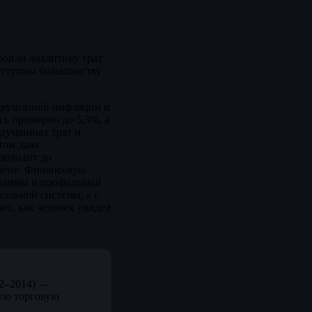
роили аналитику трат
доступны большинству
двузначной инфляции и
сь примерно до 5,3%, а
одуманных трат и
том даже
доходит до
 цене. Финансовую
граммы и профильный
еальной системы, а с
го, как человек увидел
12–2014) —
ую торговую