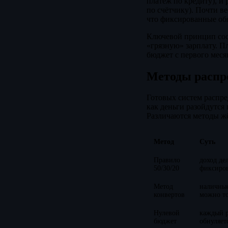
платёж по кредиту), и
по счётчику). Почти в
что фиксированные обя
Ключевой принцип сост
«грязную» зарплату. П
бюджет с первого месяц
Методы распр
Готовых систем распред
как деньги разойдутся 
Различаются методы жё
Метод
Суть
Правило
доход де
50/30/20
фиксиро
Метод
наличные
конвертов
можно то
Нулевой
каждый р
бюджет
обнуляет