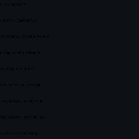
о заставляет
 всего срывается,
 сплошное ограничение
траты не вписаны в
няется, и записи
езопасности, любая
 сходиться, особенно
отя бюджет рассчитан
зать его и помочь