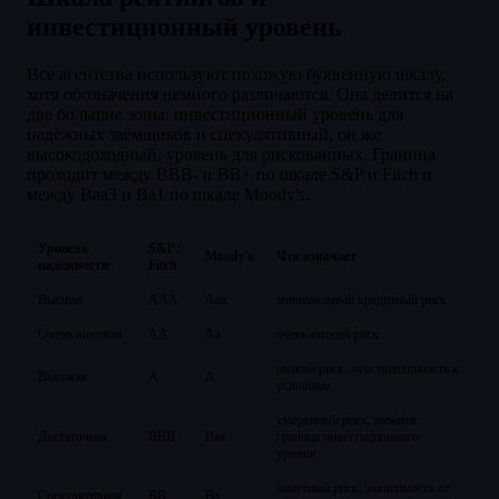
инвестиционный уровень
Все агентства используют похожую буквенную шкалу,
хотя обозначения немного различаются. Она делится на
две большие зоны: инвестиционный уровень для
надёжных заёмщиков и спекулятивный, он же
высокодоходный, уровень для рискованных. Граница
проходит между BBB- и BB+ по шкале S&P и Fitch и
между Baa3 и Ba1 по шкале Moody's.
Уровень
S&P /
Moody's
Что означает
надёжности
Fitch
Высшая
AAA
Aaa
минимальный кредитный риск
Очень высокая
AA
Aa
очень низкий риск
низкий риск, чувствительность к
Высокая
A
A
условиям
умеренный риск, нижняя
Достаточная
BBB
Baa
граница инвестиционного
уровня
заметный риск, зависимость от
Спекулятивная
BB
Ba