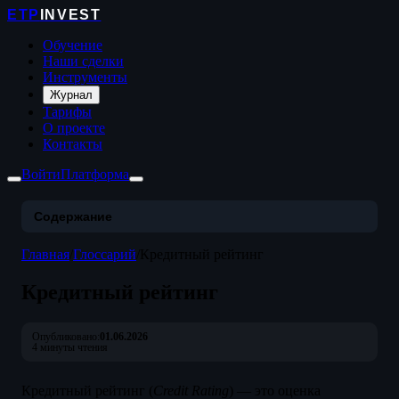
ETP
INVEST
Обучение
Наши сделки
Инструменты
Журнал
Тарифы
О проекте
Контакты
Войти
Платформа
Содержание
Главная
/
Глоссарий
/
Кредитный рейтинг
Кредитный рейтинг
Опубликовано:
01.06.2026
4 минуты чтения
Кредитный рейтинг (
Credit Rating
) — это оценка