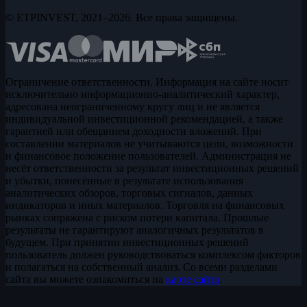
© ETPINVEST, 2021–2026. Все права защищены.
Ограничение ответственности. Информация на сайте носит
исключительно информационно-аналитический характер,
адресована неограниченному кругу лиц и не является
индивидуальной инвестиционной рекомендацией, а также
гарантией или обещанием доходности вложений. При
составлении материалов не учитываются цели, возможности
и финансовое положение пользователей. Администрация не
несёт ответственности за результат инвестиционных решений
и убытки, понесённые в результате использования
аналитических обзоров, торговых сигналов, данных
индикаторов и иных материалов. Торговля на финансовых
рынках сопряжена с риском потери капитала. Прошлые
результаты не гарантируют аналогичных результатов в
будущем. При принятии инвестиционных решений
пользователь должен руководствоваться комплексом факторов
и полагаться на собственный анализ. Со всеми разделами
сайта вы можете ознакомиться на
карте сайта
.