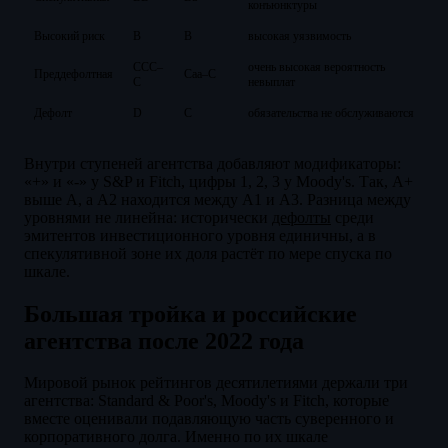
конъюнктуры
Высокий риск
B
B
высокая уязвимость
CCC–
очень высокая вероятность
Преддефолтная
Caa–C
C
невыплат
Дефолт
D
C
обязательства не обслуживаются
Внутри ступеней агентства добавляют модификаторы:
«+» и «-» у S&P и Fitch, цифры 1, 2, 3 у Moody's. Так, A+
выше A, а A2 находится между A1 и A3. Разница между
уровнями не линейна: исторически
дефолты
среди
эмитентов инвестиционного уровня единичны, а в
спекулятивной зоне их доля растёт по мере спуска по
шкале.
Большая тройка и российские
агентства после 2022 года
Мировой рынок рейтингов десятилетиями держали три
агентства: Standard & Poor's, Moody's и Fitch, которые
вместе оценивали подавляющую часть суверенного и
корпоративного долга. Именно по их шкале