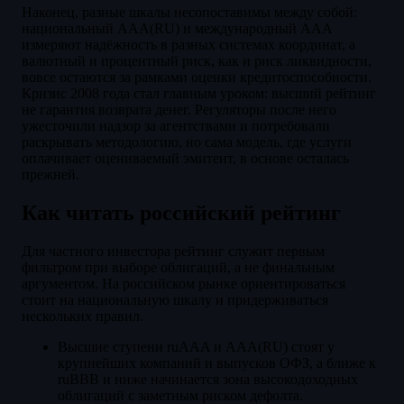
Наконец, разные шкалы несопоставимы между собой:
национальный AAA(RU) и международный AAA
измеряют надёжность в разных системах координат, а
валютный и процентный риск, как и риск ликвидности,
вовсе остаются за рамками оценки кредитоспособности.
Кризис 2008 года стал главным уроком: высший рейтинг
не гарантия возврата денег. Регуляторы после него
ужесточили надзор за агентствами и потребовали
раскрывать методологию, но сама модель, где услуги
оплачивает оцениваемый эмитент, в основе осталась
прежней.
Как читать российский рейтинг
Для частного инвестора рейтинг служит первым
фильтром при выборе облигаций, а не финальным
аргументом. На российском рынке ориентироваться
стоит на национальную шкалу и придерживаться
нескольких правил.
Высшие ступени ruAAA и AAA(RU) стоят у
крупнейших компаний и выпусков ОФЗ, а ближе к
ruBBB и ниже начинается зона высокодоходных
облигаций с заметным риском дефолта.