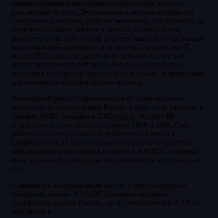
ориентировались иностранные инвесторы, покупая
российские бумаги. Действовало и негласное правило
суверенного потолка: рейтинг компании, как правило, не
поднимался выше рейтинга страны, в которой она
работает, поскольку любой эмитент зависит от состояния
национальной экономики и политики государства. В
марте 2022 года под давлением санкций ЕС все три
агентства отозвали рейтинги России и российских
компаний и свернули присутствие в стране, и привычная
для эмитентов система оценки исчезла.
Российский рынок переключился на национальные
агентства. В реестре Банка России к 2025 году значились
четыре: АКРА (создано в 2015 году), Эксперт РА
(старейшее из российских), а также НКР и НРА. Они
работают по национальной рейтинговой шкале с
суффиксом (RU), где кредитоспособность государства
зафиксирована на верхней отметке AAA(RU), а оценки
всех остальных заёмщиков выстраиваются относительно
неё.
Сравнивать национальную шкалу с международной
напрямую нельзя: AAA(RU) означает высшую
надёжность внутри России, но не эквивалентен AAA по
версии S&P.