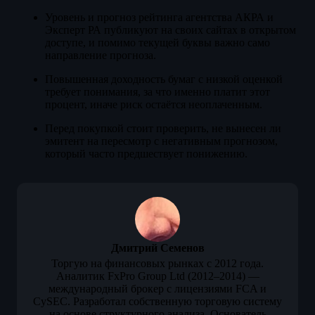
Уровень и прогноз рейтинга агентства АКРА и
Эксперт РА публикуют на своих сайтах в открытом
доступе, и помимо текущей буквы важно само
направление прогноза.
Повышенная доходность бумаг с низкой оценкой
требует понимания, за что именно платит этот
процент, иначе риск остаётся неоплаченным.
Перед покупкой стоит проверить, не вынесен ли
эмитент на пересмотр с негативным прогнозом,
который часто предшествует понижению.
Дмитрий Семенов
Торгую на финансовых рынках с 2012 года.
Аналитик FxPro Group Ltd (2012–2014) —
международный брокер с лицензиями FCA и
CySEC. Разработал собственную торговую систему
на основе структурного анализа. Основатель