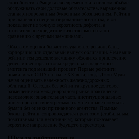
способности заёмщика своевременно и в полном объёме
обслуживать свои долговые обязательства, выраженная
стандартизированным буквенным обозначением. Рейтинг
присваивают специализированные агентства, и он
показывает не точную вероятность дефолта, а
относительное кредитное качество эмитента по
сравнению с другими заёмщиками.
Объектом оценки бывает государство, регион, банк,
корпорация или отдельный выпуск облигаций. Чем выше
рейтинг, тем дешевле заёмщику обходится привлечение
денег: инвесторы готовы кредитовать надёжного
эмитента под меньший процент. Первые рейтинги
появились в США в начале XX века, когда Джон Муди
начал оценивать надёжность железнодорожных
облигаций. Сегодня без рейтинга крупное долговое
размещение на международном рынке практически
невозможно: значительная часть институциональных
инвесторов по своим регламентам не вправе покупать
бумаги без оценки признанного агентства. Помимо
буквы, рейтинг сопровождается прогнозом (стабильным,
позитивным или негативным), который показывает
вероятное направление будущего пересмотра.
Шкала рейтингов и