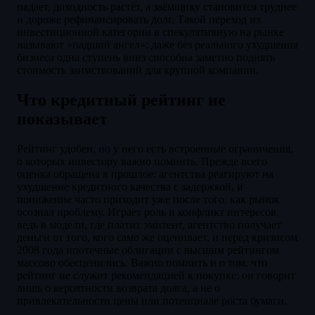
падает, доходность растёт, а заёмщику становится труднее
и дороже рефинансировать долг. Такой переход из
инвестиционной категории в спекулятивную на рынке
называют «падший ангел»: даже без реального ухудшения
бизнеса одна ступень вниз способна заметно поднять
стоимость заимствований для крупной компании.
Что кредитный рейтинг не
показывает
Рейтинг удобен, но у него есть встроенные ограничения,
о которых инвестору важно помнить. Прежде всего
оценка обращена в прошлое: агентства реагируют на
ухудшение кредитного качества с задержкой, и
понижение часто приходит уже после того, как рынок
осознал проблему. Играет роль и конфликт интересов,
ведь в модели, где платит эмитент, агентство получает
деньги от того, кого само же оценивает, и перед кризисом
2008 года ипотечные облигации с высшим рейтингом
массово обесценились. Важно помнить и о том, что
рейтинг не служит рекомендацией к покупке: он говорит
лишь о вероятности возврата долга, а не о
привлекательности цены или потенциале роста бумаги.