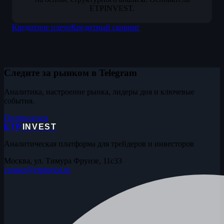
ETPINVEST.
Кредитное плечо
Кредитный скоринг
Следите за рынком в Telegram
Аналитика, настроение рынка, лидеры дня и ключевые
события.
Подписаться
ETP
INVEST
Аналитическая платформа для трейдеров и инвесторов
Москва, ул. Тимура Фрунзе, 11с33
contact@etpinvest.ru