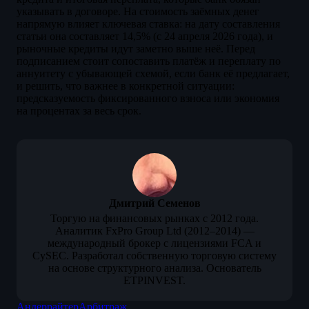
указывать в договоре. На стоимость заёмных денег
напрямую влияет ключевая ставка: на дату составления
статьи она составляет 14,5% (с 24 апреля 2026 года), и
рыночные кредиты идут заметно выше неё. Перед
подписанием стоит сопоставить платёж и переплату по
аннуитету с убывающей схемой, если банк её предлагает,
и решить, что важнее в конкретной ситуации:
предсказуемость фиксированного взноса или экономия
на процентах за весь срок.
Дмитрий Семенов
Торгую на финансовых рынках с 2012 года.
Аналитик FxPro Group Ltd (2012–2014) —
международный брокер с лицензиями FCA и
CySEC. Разработал собственную торговую систему
на основе структурного анализа. Основатель
ETPINVEST.
Андеррайтер
Арбитраж