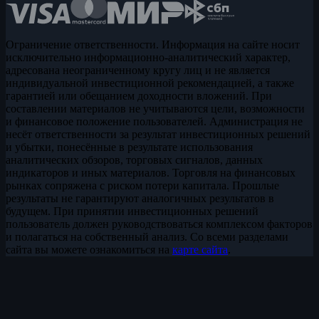
Ограничение ответственности. Информация на сайте носит
исключительно информационно-аналитический характер,
адресована неограниченному кругу лиц и не является
индивидуальной инвестиционной рекомендацией, а также
гарантией или обещанием доходности вложений. При
составлении материалов не учитываются цели, возможности
и финансовое положение пользователей. Администрация не
несёт ответственности за результат инвестиционных решений
и убытки, понесённые в результате использования
аналитических обзоров, торговых сигналов, данных
индикаторов и иных материалов. Торговля на финансовых
рынках сопряжена с риском потери капитала. Прошлые
результаты не гарантируют аналогичных результатов в
будущем. При принятии инвестиционных решений
пользователь должен руководствоваться комплексом факторов
и полагаться на собственный анализ. Со всеми разделами
сайта вы можете ознакомиться на
карте сайта
.