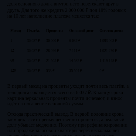
доля основного долга внутри него перетекают друг в
друга. Для того же кредита 2 000 000 ₽ под 18% годовых
на 10 лет наполнение платежа меняется так:
Месяц
Платёж
Проценты
Основной долг
Остаток долга
1
36 037 ₽
30 000 ₽
6 037 ₽
1 993 963 ₽
12
36 037 ₽
28 926 ₽
7 111 ₽
1 921 270 ₽
60
36 037 ₽
21 505 ₽
14 532 ₽
1 419 148 ₽
120
36 037 ₽
533 ₽
35 504 ₽
0 ₽
В первый месяц на проценты уходит почти весь платёж, а
тело долга сокращается всего на 6 037 ₽. К концу срока
картина зеркальная: проценты почти исчезают, и взнос
идёт на погашение основной суммы.
Отсюда практический вывод. В первой половине срока
заёмщик гасит преимущественно проценты, а реальный
долг убывает медленно. Поэтому при
рефинансировании
или продаже залоговой квартиры через несколько лет
после оформления оказывается, что выплачена уже