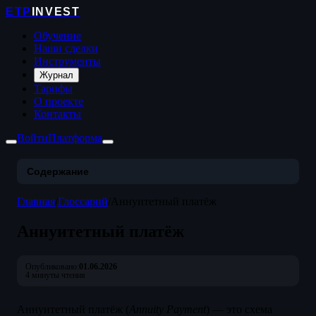
ETP
INVEST
Обучение
Наши сделки
Инструменты
Журнал
Тарифы
О проекте
Контакты
Войти
Платформа
Содержание
Главная
/
Глоссарий
/
Аннуитетный платёж
Аннуитетный платёж
Опубликовано:
01.06.2026
4 минуты чтения
Аннуитетный платёж (
Annuity Payment
) — это схема