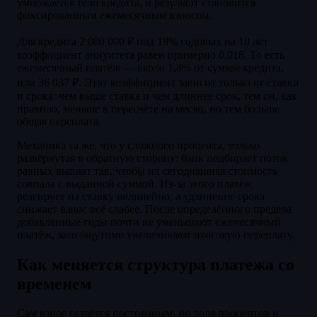
умножается тело кредита, и результат становится
фиксированным ежемесячным взносом.
Для кредита 2 000 000 ₽ под 18% годовых на 10 лет
коэффициент аннуитета равен примерно 0,018. То есть
ежемесячный платёж — около 1,8% от суммы кредита,
или 36 037 ₽. Этот коэффициент зависит только от ставки
и срока: чем выше ставка и чем длиннее срок, тем он, как
правило, меньше в пересчёте на месяц, но тем больше
общая переплата.
Механика та же, что у сложного процента, только
развёрнутая в обратную сторону: банк подбирает поток
равных выплат так, чтобы их сегодняшняя стоимость
совпала с выданной суммой. Из-за этого платёж
реагирует на ставку нелинейно, а удлинение срока
снижает взнос всё слабее. После определённого предела
добавленные годы почти не уменьшают ежемесячный
платёж, зато ощутимо увеличивают итоговую переплату.
Как меняется структура платежа со
временем
Сам взнос остаётся постоянным, но доля процентов и