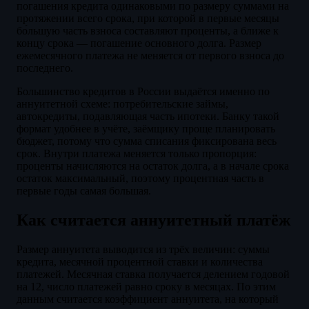
погашения кредита одинаковыми по размеру суммами на
протяжении всего срока, при которой в первые месяцы
бо́льшую часть взноса составляют проценты, а ближе к
концу срока — погашение основного долга. Размер
ежемесячного платежа не меняется от первого взноса до
последнего.
Большинство кредитов в России выдаётся именно по
аннуитетной схеме: потребительские займы,
автокредиты, подавляющая часть ипотеки. Банку такой
формат удобнее в учёте, заёмщику проще планировать
бюджет, потому что сумма списания фиксирована весь
срок. Внутри платежа меняется только пропорция:
проценты начисляются на остаток долга, а в начале срока
остаток максимальный, поэтому процентная часть в
первые годы самая большая.
Как считается аннуитетный платёж
Размер аннуитета выводится из трёх величин: суммы
кредита, месячной процентной ставки и количества
платежей. Месячная ставка получается делением годовой
на 12, число платежей равно сроку в месяцах. По этим
данным считается коэффициент аннуитета, на который