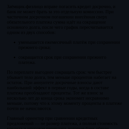
Заёмщик-физлицо вправе погасить кредит досрочно, и
банк не может брать за это отдельную комиссию. При
частичном досрочном погашении внесённая сверх
обязательного платежа сумма идёт на сокращение
основного долга, после чего график пересчитывается
одним из двух способов:
уменьшается ежемесячный платёж при сохранении
прежнего срока;
сокращается срок при сохранении прежнего
платежа.
По переплате выгоднее сокращать срок: чем быстрее
убывает тело долга, тем меньше процентов набегает на
остаток. При аннуитете досрочные взносы дают
наибольший эффект в первые годы, когда в составе
платежа преобладают проценты. Тот же взнос за
несколько лет до конца срока экономит несравнимо
меньше, потому что к этому моменту проценты в платеже
почти не начисляются.
Главный ориентир при сравнении кредитных
предложений — не размер платежа, а полная стоимость
кредита и итоговая переплата, которые банк обязан