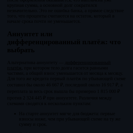
крупная сумма, а основной долг сократился
незначительно. Это не ошибка банка, а прямое следствие
того, что проценты считаются на остаток, который в
начале срока почти не уменьшается.
Аннуитет или
дифференцированный платёж: что
выбрать
Альтернатива аннуитету —
дифференцированный
платёж
, при котором тело долга гасится равными
частями, а общий взнос уменьшается от месяца к месяцу.
Для того же кредита первый платёж по убывающей схеме
составил бы около 46 667 ₽, последний около 16 917 ₽, а
переплата за весь срок вышла бы примерно 1 815 000 ₽
против 2 324 445 ₽ при аннуитете. Различия между
схемами сводятся к нескольким пунктам:
На старте аннуитет мягче для бюджета: первые
взносы ниже, чем при убывающей схеме на ту же
сумму и срок.