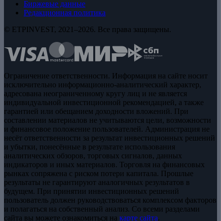
Биржевые данные
Редакционная политика
© ETPINVEST, 2021–2026. Все права защищены.
Ограничение ответственности. Информация на сайте носит
исключительно информационно-аналитический характер,
адресована неограниченному кругу лиц и не является
индивидуальной инвестиционной рекомендацией, а также
гарантией или обещанием доходности вложений. При
составлении материалов не учитываются цели, возможности
и финансовое положение пользователей. Администрация не
несёт ответственности за результат инвестиционных решений
и убытки, понесённые в результате использования
аналитических обзоров, торговых сигналов, данных
индикаторов и иных материалов. Торговля на финансовых
рынках сопряжена с риском потери капитала. Прошлые
результаты не гарантируют аналогичных результатов в
будущем. При принятии инвестиционных решений
пользователь должен руководствоваться комплексом факторов
и полагаться на собственный анализ. Со всеми разделами
сайта вы можете ознакомиться на
карте сайта
.