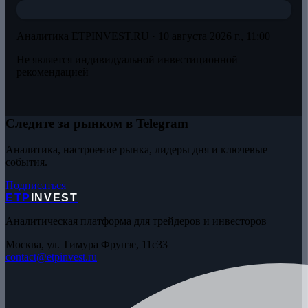
Аналитика ETPINVEST.RU ·
10 августа 2026 г., 11:00
Не является индивидуальной инвестиционной
рекомендацией
Следите за рынком в Telegram
Аналитика, настроение рынка, лидеры дня и ключевые
события.
Подписаться
ETP
INVEST
Аналитическая платформа для трейдеров и инвесторов
Москва, ул. Тимура Фрунзе, 11с33
contact@etpinvest.ru