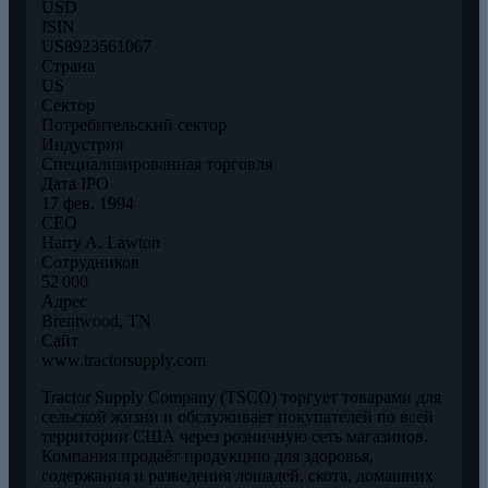
USD
ISIN
US8923561067
Страна
US
Сектор
Потребительский сектор
Индустрия
Специализированная торговля
Дата IPO
17 фев. 1994
CEO
Harry A. Lawton
Сотрудников
52 000
Адрес
Brentwood, TN
Сайт
www.tractorsupply.com
Tractor Supply Company (TSCO) торгует товарами для
сельской жизни и обслуживает покупателей по всей
территории США через розничную сеть магазинов.
Компания продаёт продукцию для здоровья,
содержания и разведения лошадей, скота, домашних