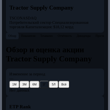
Tractor Supply Company
TSCO
NASDAQ
Потребительский сектор
·
Специализированная
торговля
·
Капитализация: $18,12 млрд
Обзор
Показатели
Теханализ
Отчётность
Дивиденды
Прогнозы
Обзор и оценка акции
Tractor Supply Company
Изменение за период
—
1М
3М
6М
1Г
5Л
Всё
Нет данных
ETP Rank