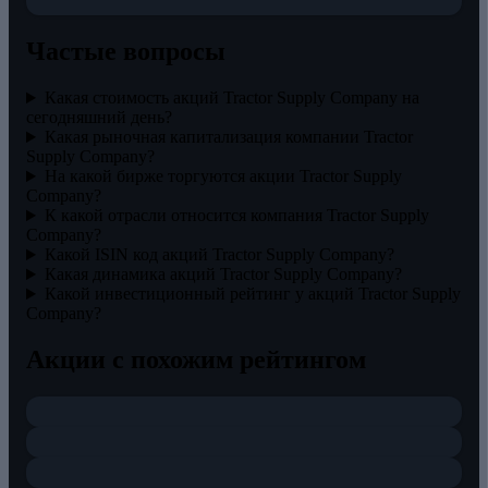
Частые вопросы
Какая стоимость акций Tractor Supply Company на
сегодняшний день?
Какая рыночная капитализация компании Tractor
Supply Company?
На какой бирже торгуются акции Tractor Supply
Company?
К какой отрасли относится компания Tractor Supply
Company?
Какой ISIN код акций Tractor Supply Company?
Какая динамика акций Tractor Supply Company?
Какой инвестиционный рейтинг у акций Tractor Supply
Company?
Акции с похожим рейтингом