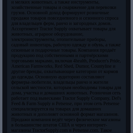
и мелких животных, а также инструменты,
хозяйственные товары и снаряжение для перевозки
грузов. Основной доход формируют розничные
продажи товаров повседневного и сезонного спроса
для владельцев ферм, ранчо и загородных домов.
Ассортимент Tractor Supply охватывает товары для
животных, аграрное оборудование,
электроинструменты, отопительные приборы,
садовый инвентарь, рабочую одежду и обувь, а также
сезонные и подарочные товары. Компания продаёт
продукцию под собственными и партнёрскими
торговыми марками, включая 4health, Producer's Pride,
American Farmworks, Red Shed, Dumor, Countyline и
другие бренды, охватывающие категории от кормов
до одежды. Основную аудиторию составляют
фермеры-любители, владельцы ранчо и жители
сельской местности, которым необходимы товары для
дома, участка и домашних животных. Розничная сеть
работает под вывесками Tractor Supply Company, Del's
Feed & Farm Supply и Petsense, при этом сеть Petsense
специализируется на товарах для домашних
животных и дополняет основной формат магазинов.
Продажи компания ведёт через физические магазины
в большинстве штатов США и через интернет-
магазины TractorSupply.com и Petsense.com. Такое