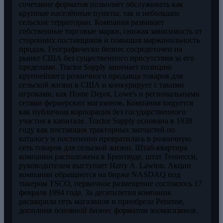
сочетание форматов позволяет обслуживать как
крупные населённые пункты, так и небольшие
сельские территории. Компания развивает
собственные торговые марки, снижая зависимость от
сторонних поставщиков и повышая маржинальность
продаж. Географически бизнес сосредоточен на
рынке США без существенного присутствия за его
пределами. Tractor Supply занимает позицию
крупнейшего розничного продавца товаров для
сельской жизни в США и конкурирует с такими
игроками, как Home Depot, Lowe's и региональными
сетями фермерских магазинов. Компания torgуется
как публичная корпорация без государственного
участия в капитале. Tractor Supply основана в 1938
году как поставщик тракторных запчастей по
каталогу и постепенно превратилась в розничную
сеть товаров для сельской жизни. Штаб-квартира
компании расположена в Брентвуде, штат Теннесси,
руководителем выступает Harry A. Lawton. Акции
компании обращаются на бирже NASDAQ под
тикером TSCO, первичное размещение состоялось 17
февраля 1994 года. За десятилетия компания
расширила сеть магазинов и приобрела Petsense,
дополнив основной бизнес форматом зоомагазинов.