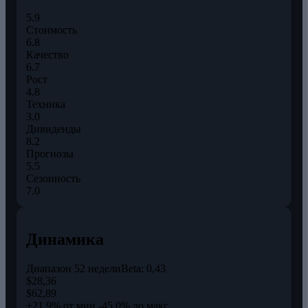
5.9
Стоимость
6.8
Качество
6.7
Рост
4.8
Техника
3.0
Дивиденды
8.2
Прогнозы
5.5
Сезонность
7.0
Динамика
Диапазон 52 недели
Beta:
0,43
$28,36
$62,89
+21,9% от мин.
-45,0% до макс.