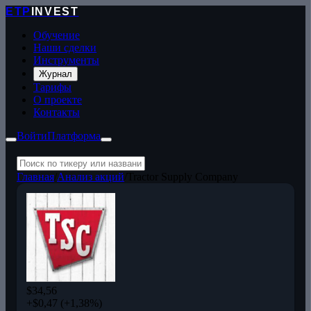
ETP
INVEST
Обучение
Наши сделки
Инструменты
Журнал
Тарифы
О проекте
Контакты
Войти
Платформа
Главная
/
Анализ акций
/
Tractor Supply Company
$34,56
+$0,47 (+1,38%)