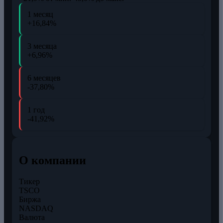
1 месяц
+16,84%
3 месяца
+6,96%
6 месяцев
-37,80%
1 год
-41,92%
О компании
Тикер
TSCO
Биржа
NASDAQ
Валюта