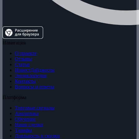
Навигация
О проекте
Отзывы
Статьи
ИнвестДайджесты
Энциклопедия
Контакты
Вопросы и ответы
Платформа
Торговые сигналы
Аналитика
Обучение
Наши сделки
Тарифы
Лояльность и скидки